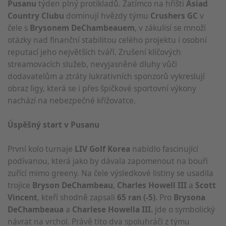
Pusanu
týden plný protikladů. Zatímco na hřišti
Asiad
Country Clubu
dominují hvězdy týmu
Crushers GC
v
čele s
Brysonem DeChambeauem
, v zákulisí se množí
otázky nad finanční stabilitou celého projektu i osobní
reputací jeho největších tváří. Zrušení klíčových
streamovacích služeb, nevyjasněné dluhy vůči
dodavatelům a ztráty lukrativních sponzorů vykreslují
obraz ligy, která se i přes špičkové sportovní výkony
nachází na nebezpečné křižovatce.
Úspěšný start v Pusanu
První kolo turnaje
LIV Golf Korea
nabídlo fascinující
podívanou, která jako by dávala zapomenout na bouři
zuřící mimo greeny. Na čele výsledkové listiny se usadila
trojice
Bryson DeChambeau
,
Charles Howell III
a
Scott
Vincent
, kteří shodně zapsali
65 ran (-5)
. Pro
Brysona
DeChambeaua
a
Charlese Howella III.
jde o symbolický
návrat na vrchol. Právě tito dva spoluhráči z týmu