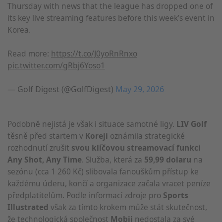
Thursday with news that the league has dropped one of
its key live streaming features before this week’s event in
Korea.
Read more:
https://t.co/J0yoRnRnxo
pic.twitter.com/gRbj6Yoso1
— Golf Digest (@GolfDigest)
May 29, 2026
Podobně nejistá je však i situace samotné ligy.
LIV Golf
těsně před startem v
Koreji
oznámila strategické
rozhodnutí zrušit
svou klíčovou streamovací funkci
Any Shot, Any Time
. Služba, která za
59,99 dolaru
na
sezónu (cca 1 260 Kč) slibovala fanouškům přístup ke
každému úderu, končí a organizace začala vracet peníze
předplatitelům. Podle informací zdroje pro
Sports
Illustrated
však za tímto krokem může stát skutečnost,
že technologická společnost
Mobii
nedostala za své