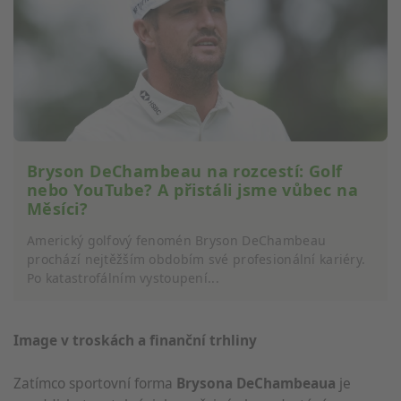
Bryson DeChambeau na rozcestí: Golf
nebo YouTube? A přistáli jsme vůbec na
Měsíci?
Americký golfový fenomén Bryson DeChambeau
prochází nejtěžším obdobím své profesionální kariéry.
Po katastrofálním vystoupení...
Image v troskách a finanční trhliny
Zatímco sportovní forma
Brysona DeChambeaua
je