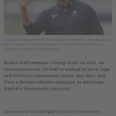
Foto: Andrew Redington / GETTY IMAGES NORTH AMERICA / Getty Images via
AFP / Profimedia | Bryson DeChambeau v Koreji útočí na titul, ale nad
budoucností LIV Golf se stahují mračna
Bryson DeChambeau v Koreji útočí na titul, ale
nad budoucností LIV Golf se stahují mračna. Liga
ruší klíčovou streamovací službu Any Shot, Any
Time a škrtání nákladů dokazuje, že zlaté časy
štědrého financování jsou pryč.
Kontroverzní série
LIV Golf
prožívá v jihokorejském