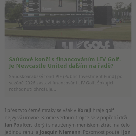
Saúdové končí s financováním LIV Golf.
Je Newcastle United dalším na řadě?
Saúdskoarabský fond PIF (Public Investment Fund) po
sezóně 2026 zastaví financování LIV Golf. Šokující
rozhodnutí ohrožuje...
I přes tyto černé mraky se však v
Koreji
hraje golf
nejvyšší úrovně. Kromě vedoucí trojice se v popředí drží
Ian Poulter
, který i s natrženým meniskem ztrácí na čelo
jedinou ránu, a
Joaquin Niemann
. Pozornost poutá i
Jon