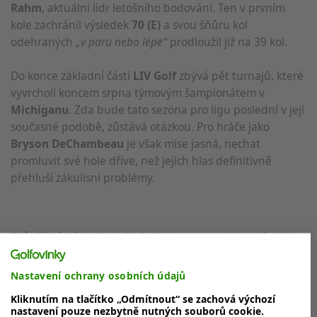
Rahm
, aktuální lídr letošního bodování. Ten v prvním
kole zachránil výsledek
70 (E)
a svou šňůru kol
odehraných
„v paru nebo lépe“
prodloužil již na 39 kol.
Do konce základní části
LIV Golf
zbývá pět turnajů, které
vyvrcholí koncem srpna týmovým šampionátem v
Michiganu
. Zda bude tato sezóna pro ligu poslední v její
současné podobě, zůstává otázkou. Pro hráče jako
Bryson DeChambeau
je však mise jasná, nechat
promluvit své hole dříve, než jejich hlas definitivně
přehluší zákulisní problémy.
Průběžné výsledky LIV Golf Korea po odehraném 1.
kole
Nastavení ochrany osobních údajů
Individuální pořadí:
Kliknutím na tlačítko „Odmítnout“ se zachová výchozí
nastavení pouze nezbytně nutných souborů cookie.