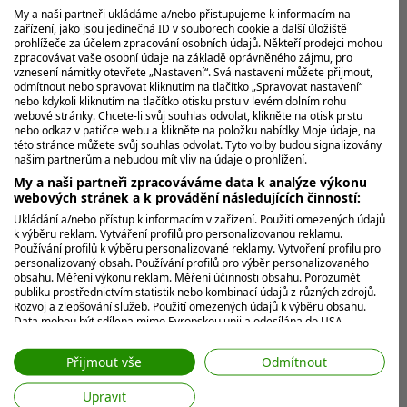
T1.
Bryson DeChambeau
(
Crushers GC
),
Charles
My a naši partneři ukládáme a/nebo přistupujeme k informacím na
Howell III
(
Crushers GC
),
Scott Vincent
(
HyFlyers
zařízení, jako jsou jedinečná ID v souborech cookie a další úložiště
prohlížeče za účelem zpracování osobních údajů. Někteří prodejci mohou
GC
) -
65 (-5)
zpracovávat vaše osobní údaje na základě oprávněného zájmu, pro
vznesení námitky otevřete „Nastavení“. Svá nastavení můžete přijmout,
T4.
Ian Poulter
(
Majesticks GC
),
Joaquin Niemann
odmítnout nebo spravovat kliknutím na tlačítko „Spravovat nastavení“
(
Torque GC
),
Thomas Pieters
(
4Aces GC
) -
66 (-4)
nebo kdykoli kliknutím na tlačítko otisku prstu v levém dolním rohu
webové stránky. Chcete-li svůj souhlas odvolat, klikněte na otisk prstu
nebo odkaz v patičce webu a klikněte na položku nabídky Moje údaje, na
této stránce můžete svůj souhlas odvolat. Tyto volby budou signalizovány
T7.
Cameron Smith
(
Ripper GC
),
Sergio Garcia
našim partnerům a nebudou mít vliv na údaje o prohlížení.
(
Fireballs GC
),
Charl Schwartzel
(
Southern Guards
My a naši partneři zpracováváme data k analýze výkonu
webových stránek a k provádění následujících činností:
GC
),
Laurie Canter
(
Majesticks GC
) -
67 (-3)
Ukládání a/nebo přístup k informacím v zařízení. Použití omezených údajů
k výběru reklam. Vytváření profilů pro personalizovanou reklamu.
Týmové pořadí:
Používání profilů k výběru personalizované reklamy. Vytvoření profilu pro
personalizovaný obsah. Používání profilů pro výběr personalizovaného
obsahu. Měření výkonu reklam. Měření účinnosti obsahu. Porozumět
Crushers GC
- /
-10
(
Bryson DeChambeau
65,
Charles
publiku prostřednictvím statistik nebo kombinací údajů z různých zdrojů.
Rozvoj a zlepšování služeb. Použití omezených údajů k výběru obsahu.
Howell III
65,
Anirban Lahiri
68,
Travis Smyth
72)
Data mohou být sdílena mimo Evropskou unii a odesílána do USA.
OKGC
- /
-7
(
Jason Kokrak
68,
Graeme McDowell
68,
Váš souhlas a zásady používání cookie se vztahují pouze na tento
web/aplikaci.
Harold Varner III
68,
Talor Gooch
69)
Přijmout vše
Odmítnout
Zobrazit seznam partnerů (7 Prodejci IAB)
Upravit
Vaše údaje používáme pro následující účely: