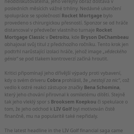
neoddiskutovatelná, jeho veřejný obraz dostává v
posledních měsících vážné trhliny. Nedávné ukončení
spolupráce se společností
Rocket Mortgage
bylo
provedeno s chirurgickou přesností. Sponzor se od hráče
distancoval v předvečer vlastního turnaje
Rocket
Mortgage Classic
v
Detroitu
, kde
Bryson DeChambeau
obhajoval svůj titul z předchozího ročníku. Tento krok jen
podtrhl narůstající izolaci hráče, jehož image
„vědeckého
génia“
se pod tlakem kontroverzí začíná hroutit.
Kritici připomínají jeho dřívější výpady proti vybavení,
kdy o svém driveru
Cobra
prohlásil, že
„nestojí za nic“
, což
vedlo k ostré reakci zástupce značky
Bena Schomina
,
který jeho chování přirovnal k osmiletému dítěti. Stejně
tak jeho vleklý spor s
Brooksem Koepkou
či spekulace o
tom, že jeho odchod k
LIV Golf
byl motivován čistě
finančně, mu na popularitě také nepřidaly.
The latest headline in the LIV Golf financial saga came