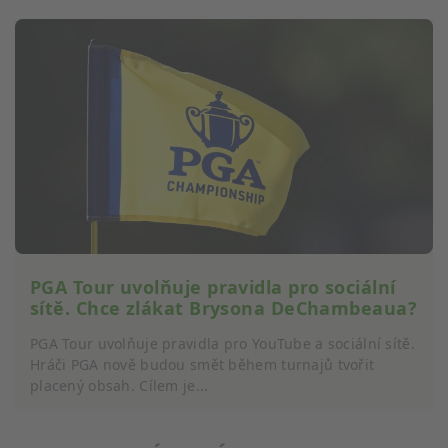
Reklamní
PGA Tour uvolňuje pravidla pro sociální
sítě. Chce zlákat Brysona DeChambeaua?
PGA Tour uvolňuje pravidla pro YouTube a sociální sítě.
Hráči PGA nově budou smět během turnajů tvořit
placený obsah. Cílem je...