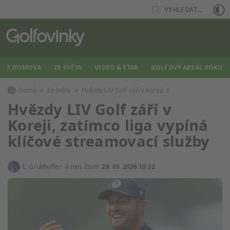
VYHLEDAT...
Z DOMOVA
ZE SVĚTA
VIDEO & STAR
GOLFOVÝ AREÁL ROKU
Domů
Ze světa
Hvězdy LIV Golf září v Koreji, z
Hvězdy LIV Golf září v
Koreji, zatímco liga vypíná
klíčové streamovací služby
L. Grubhoffer
4 min. čtení
29. 05. 2026 10:32