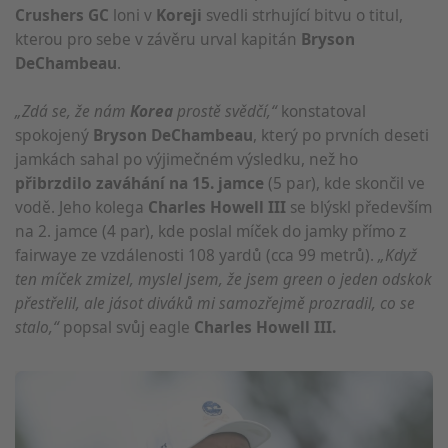
Crushers GC
loni v
Koreji
svedli strhující bitvu o titul,
kterou pro sebe v závěru urval kapitán
Bryson
DeChambeau
.
„Zdá se, že nám
Korea
prostě svědčí,“
konstatoval
spokojený
Bryson DeChambeau
, který po prvních deseti
jamkách sahal po výjimečném výsledku, než ho
přibrzdilo zaváhání na 15. jamce
(5 par), kde skončil ve
vodě. Jeho kolega
Charles Howell III
se blýskl především
na 2. jamce (4 par), kde poslal míček do jamky přímo z
fairwaye ze vzdálenosti 108 yardů (cca 99 metrů).
„Když
ten míček zmizel, myslel jsem, že jsem green o jeden odskok
přestřelil, ale jásot diváků mi samozřejmě prozradil, co se
stalo,“
popsal svůj eagle
Charles Howell III.