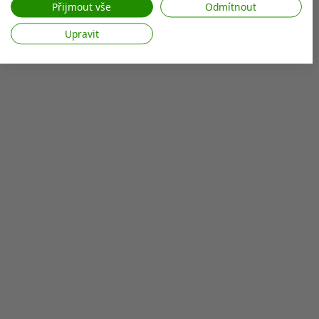
web/aplikaci.
Přijmout vše
Odmítnout
Zobrazit seznam partnerů (7 Prodejci IAB)
Upravit
Vaše údaje používáme pro následující účely:
Účely zpracování IAB:
Ukládání a/nebo přístup k informacím v
zařízení
Použití omezených údajů k výběru reklam
Vytváření profilů pro personalizovanou
reklamu
Používání profilů k výběru personalizované
reklamy
Vytváření profilů pro personalizovaný
obsah
Používání profilů pro výběr
personalizovaného obsahu
Měření výkonu reklam