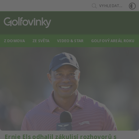
VYHLEDAT...
Z DOMOVA
ZE SVĚTA
VIDEO & STAR
GOLFOVÝ AREÁL ROKU
Ernie Els odhalil zákulisí rozhovorů s