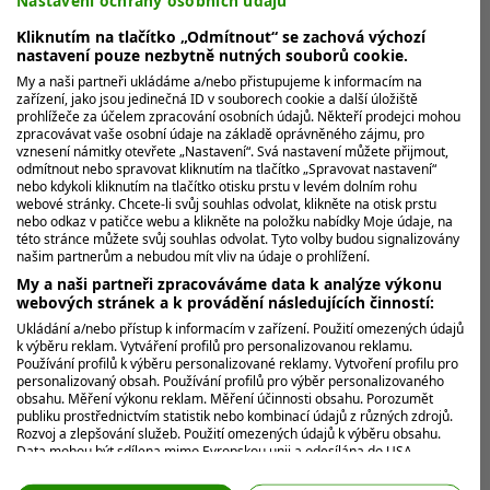
Nastavení ochrany osobních údajů
Kliknutím na tlačítko „Odmítnout“ se zachová výchozí
nastavení pouze nezbytně nutných souborů cookie.
My a naši partneři ukládáme a/nebo přistupujeme k informacím na
zařízení, jako jsou jedinečná ID v souborech cookie a další úložiště
prohlížeče za účelem zpracování osobních údajů. Někteří prodejci mohou
zpracovávat vaše osobní údaje na základě oprávněného zájmu, pro
vznesení námitky otevřete „Nastavení“. Svá nastavení můžete přijmout,
odmítnout nebo spravovat kliknutím na tlačítko „Spravovat nastavení“
nebo kdykoli kliknutím na tlačítko otisku prstu v levém dolním rohu
webové stránky. Chcete-li svůj souhlas odvolat, klikněte na otisk prstu
nebo odkaz v patičce webu a klikněte na položku nabídky Moje údaje, na
této stránce můžete svůj souhlas odvolat. Tyto volby budou signalizovány
našim partnerům a nebudou mít vliv na údaje o prohlížení.
My a naši partneři zpracováváme data k analýze výkonu
webových stránek a k provádění následujících činností:
Ukládání a/nebo přístup k informacím v zařízení. Použití omezených údajů
k výběru reklam. Vytváření profilů pro personalizovanou reklamu.
Používání profilů k výběru personalizované reklamy. Vytvoření profilu pro
personalizovaný obsah. Používání profilů pro výběr personalizovaného
obsahu. Měření výkonu reklam. Měření účinnosti obsahu. Porozumět
publiku prostřednictvím statistik nebo kombinací údajů z různých zdrojů.
Rozvoj a zlepšování služeb. Použití omezených údajů k výběru obsahu.
Data mohou být sdílena mimo Evropskou unii a odesílána do USA.
Váš souhlas a zásady používání cookie se vztahují pouze na tento