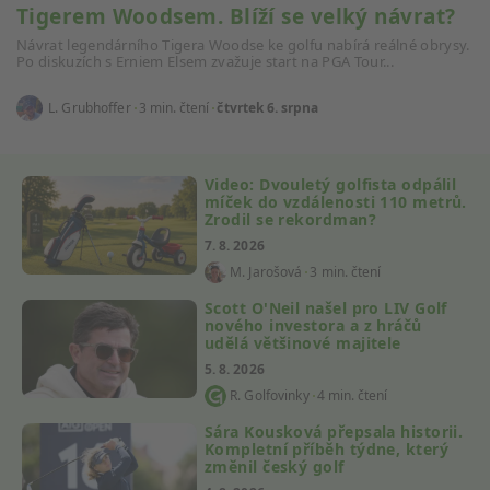
Tigerem Woodsem. Blíží se velký návrat?
Návrat legendárního Tigera Woodse ke golfu nabírá reálné obrysy.
Po diskuzích s Erniem Elsem zvažuje start na PGA Tour...
L. Grubhoffer
3 min. čtení
čtvrtek 6. srpna
Video: Dvouletý golfista odpálil
míček do vzdálenosti 110 metrů.
Zrodil se rekordman?
7. 8. 2026
M. Jarošová
3 min. čtení
Scott O'Neil našel pro LIV Golf
nového investora a z hráčů
udělá většinové majitele
5. 8. 2026
R. Golfovinky
4 min. čtení
Sára Kousková přepsala historii.
Kompletní příběh týdne, který
změnil český golf