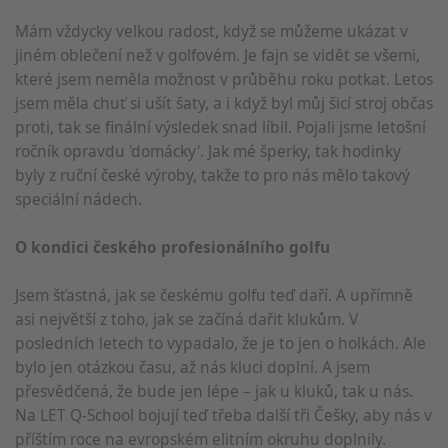
Mám vždycky velkou radost, když se můžeme ukázat v
jiném oblečení než v golfovém. Je fajn se vidět se všemi,
které jsem neměla možnost v průběhu roku potkat. Letos
jsem měla chuť si ušít šaty, a i když byl můj šicí stroj občas
proti, tak se finální výsledek snad líbil. Pojali jsme letošní
ročník opravdu 'domácky'. Jak mé šperky, tak hodinky
byly z ruční české výroby, takže to pro nás mělo takový
speciální nádech.
O kondici českého profesionálního golfu
Jsem šťastná, jak se českému golfu teď daří. A upřímně
asi největší z toho, jak se začíná dařit klukům. V
posledních letech to vypadalo, že je to jen o holkách. Ale
bylo jen otázkou času, až nás kluci doplní. A jsem
přesvědčená, že bude jen lépe – jak u kluků, tak u nás.
Na LET Q-School bojují teď třeba další tři Češky, aby nás v
příštím roce na evropském elitním okruhu doplnily.