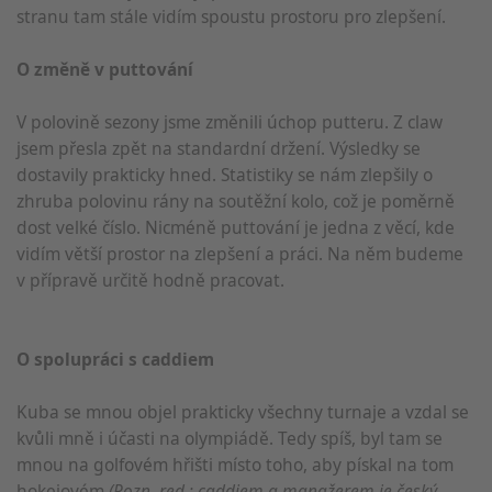
stranu tam stále vidím spoustu prostoru pro zlepšení.
O změně v puttování
V polovině sezony jsme změnili úchop putteru. Z claw
jsem přesla zpět na standardní držení. Výsledky se
dostavily prakticky hned. Statistiky se nám zlepšily o
zhruba polovinu rány na soutěžní kolo, což je poměrně
dost velké číslo. Nicméně puttování je jedna z věcí, kde
vidím větší prostor na zlepšení a práci. Na něm budeme
v přípravě určitě hodně pracovat.
O spolupráci s caddiem
Kuba se mnou objel prakticky všechny turnaje a vzdal se
kvůli mně i účasti na olympiádě. Tedy spíš, byl tam se
mnou na golfovém hřišti místo toho, aby pískal na tom
hokejovém
(Pozn. red.: caddiem a manažerem je český