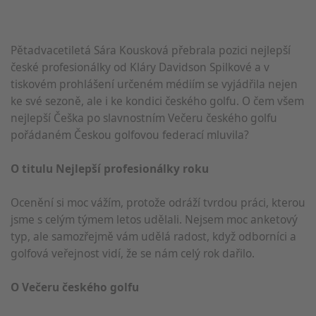
Pětadvacetiletá Sára Kousková přebrala pozici nejlepší
české profesionálky od Kláry Davidson Spilkové a v
tiskovém prohlášení určeném médiím se vyjádřila nejen
ke své sezoně, ale i ke kondici českého golfu. O čem všem
nejlepší Češka po slavnostním Večeru českého golfu
pořádaném Českou golfovou federací mluvila?
O titulu Nejlepší profesionálky roku
Ocenění si moc vážím, protože odráží tvrdou práci, kterou
jsme s celým týmem letos udělali. Nejsem moc anketový
typ, ale samozřejmě vám udělá radost, když odborníci a
golfová veřejnost vidí, že se nám celý rok dařilo.
O Večeru českého golfu