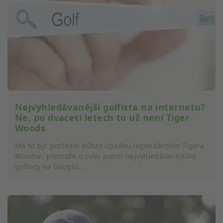
Vytváření profilů pro personalizovaný
obsah
Používání profilů pro výběr
personalizovaného obsahu
Měření výkonu reklam
Měření výkonu obsahu
Nejvyhledávanější golfista na internetu?
Porozumění publiku prostřednictvím
statistik nebo kombinací údajů z různých
Ne, po dvaceti letech to už není Tiger
zdrojů
Woods
Rozvoj a zlepšování služeb
Má to být poslední důkaz úpadku legendárního Tigera
Woodse, přestože o svou pozici nejvyhledávanějšího
Použití omezených údajů k výběru obsahu
golfisty na Googlu...
Speciální funkce IAB:
Používání přesných údajů o zeměpisné
poloze