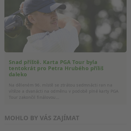
Identifikace zařízení na základě aktivně
vyžádaných informací
Účely zpracování, které nesouvisejí s IAB:
Nezbytné
Výkon
Funkční
Reklamní
Snad příště. Karta PGA Tour byla
tentokrát pro Petra Hrubého příliš
daleko
Na děleném 96. místě se ztrátou sedmnácti ran na
vítěze a dvanácti na odměnu v podobě plné karty PGA
Tour zakončil finálovou...
MOHLO BY VÁS ZAJÍMAT