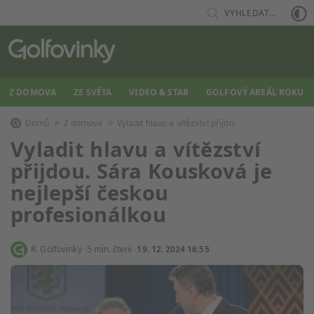
VYHLEDAT...
Z DOMOVA
ZE SVĚTA
VIDEO & STAR
GOLFOVÝ AREÁL ROKU
Domů
Z domova
Vyladit hlavu a vítězství přijdo
Vyladit hlavu a vítězství
přijdou. Sára Kousková je
nejlepší českou
profesionálkou
R. Golfovinky
5 min. čtení
19. 12. 2024 16:55