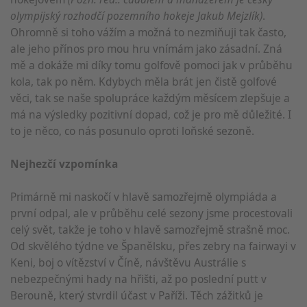
olympijský rozhodčí pozemního hokeje Jakub Mejzlík)
.
Ohromně si toho vážím a možná to nezmiňuji tak často,
ale jeho přínos pro mou hru vnímám jako zásadní. Zná
mě a dokáže mi díky tomu golfově pomoci jak v průběhu
kola, tak po něm. Kdybych měla brát jen čistě golfové
věci, tak se naše spolupráce každým měsícem zlepšuje a
má na výsledky pozitivní dopad, což je pro mě důležité. I
to je něco, co nás posunulo oproti loňské sezoně.
Nejhezčí vzpomínka
Primárně mi naskočí v hlavě samozřejmě olympiáda a
první odpal, ale v průběhu celé sezony jsme procestovali
celý svět, takže je toho v hlavě samozřejmě strašně moc.
Od skvělého týdne ve Španělsku, přes zebry na fairwayi v
Keni, boj o vítězství v Číně, návštěvu Austrálie s
nebezpečnými hady na hřišti, až po poslední putt v
Berouně, který stvrdil účast v Paříži. Těch zážitků je