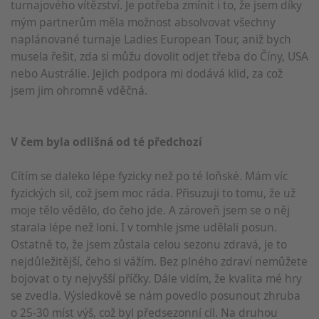
turnajového vítězství. Je potřeba zmínit i to, že jsem díky
mým partnerům měla možnost absolvovat všechny
naplánované turnaje Ladies European Tour, aniž bych
musela řešit, zda si můžu dovolit odjet třeba do Číny, USA
nebo Austrálie. Jejich podpora mi dodává klid, za což
jsem jim ohromně vděčná.
V čem byla odlišná od té předchozí
Cítím se daleko lépe fyzicky než po té loňské. Mám víc
fyzických sil, což jsem moc ráda. Přisuzuji to tomu, že už
moje tělo vědělo, do čeho jde. A zároveň jsem se o něj
starala lépe než loni. I v tomhle jsme udělali posun.
Ostatně to, že jsem zůstala celou sezonu zdravá, je to
nejdůležitější, čeho si vážím. Bez plného zdraví nemůžete
bojovat o ty nejvyšší příčky. Dále vidím, že kvalita mé hry
se zvedla. Výsledkově se nám povedlo posunout zhruba
o 25-30 míst výš, což byl předsezonní cíl. Na druhou