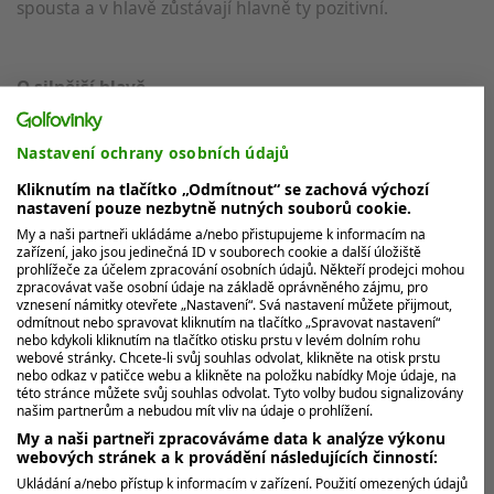
spousta a v hlavě zůstávají hlavně ty pozitivní.
O silnější hlavě
S dobrými výsledky přišla i stabilnější a klidnější hlava.
Nastavení ochrany osobních údajů
Uvědomila jsem si, že na Ladies European Tour patřím, a
Kliknutím na tlačítko „Odmítnout“ se zachová výchozí
že pokud budu hrát svůj standardní golf, tak bych
nastavení pouze nezbytně nutných souborů cookie.
neměla mít problém s cuty. V druhé půlce roku se k tomu
My a naši partneři ukládáme a/nebo přistupujeme k informacím na
přidaly i zkušenosti z olympiády, které se pozitivně
zařízení, jako jsou jedinečná ID v souborech cookie a další úložiště
prohlížeče za účelem zpracování osobních údajů. Někteří prodejci mohou
promítnuly do výsledků. Prakticky na každém turnaji se
zpracovávat vaše osobní údaje na základě oprávněného zájmu, pro
nám dařilo bojovat o nejvyšší příčky. Když si to uvědomí
vznesení námitky otevřete „Nastavení“. Svá nastavení můžete přijmout,
odmítnout nebo spravovat kliknutím na tlačítko „Spravovat nastavení“
hlava, tak pak to jde vše samozřejmě daleko jednodušeji.
nebo kdykoli kliknutím na tlačítko otisku prstu v levém dolním rohu
webové stránky. Chcete-li svůj souhlas odvolat, klikněte na otisk prstu
nebo odkaz v patičce webu a klikněte na položku nabídky Moje údaje, na
O aspektech hry
této stránce můžete svůj souhlas odvolat. Tyto volby budou signalizovány
našim partnerům a nebudou mít vliv na údaje o prohlížení.
Mohla jsem se pocitově spolehnout na driver a na svá
My a naši partneři zpracováváme data k analýze výkonu
železa. Statistiky to po sezoně také potvrdily. Rozhodně
webových stránek a k provádění následujících činností:
ale můžu zapracovat na krátké hře a puttování. Chtěla
Ukládání a/nebo přístup k informacím v zařízení. Použití omezených údajů