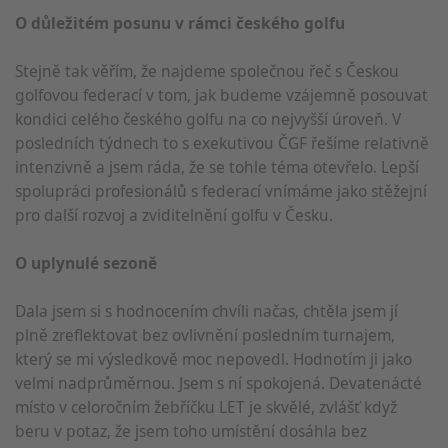
O důležitém posunu v rámci českého golfu
Stejně tak věřím, že najdeme společnou řeč s Českou
golfovou federací v tom, jak budeme vzájemně posouvat
kondici celého českého golfu na co nejvyšší úroveň. V
posledních týdnech to s exekutivou ČGF řešíme relativně
intenzivně a jsem ráda, že se tohle téma otevřelo. Lepší
spolupráci profesionálů s federací vnímáme jako stěžejní
pro další rozvoj a zviditelnění golfu v Česku.
O uplynulé sezoně
Dala jsem si s hodnocením chvíli načas, chtěla jsem jí
plně zreflektovat bez ovlivnění posledním turnajem,
který se mi výsledkově moc nepovedl. Hodnotím ji jako
velmi nadprůměrnou. Jsem s ní spokojená. Devatenácté
místo v celoročním žebříčku LET je skvělé, zvlášť když
beru v potaz, že jsem toho umístění dosáhla bez