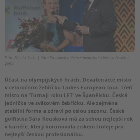
Foto: Zdeněk Sluka | Sára Kousková během slavnostního Večeru českého
golfu.
Účast na olympijských hrách. Devatenácté místo
v celoročním žebříčku Ladies European Tour. Třetí
místo na 'Turnaji roku LET' ve Španělsku. Česká
jednička ve světovém žebříčku. Ale zejména
stabilní forma a zdraví po celou sezonu. Česká
golfistka Sára Kousková má za sebou nejlepší rok
v kariéře, který korunovala ziskem trofeje pro
nejlepší českou profesionálku.