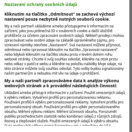
Woods
Nastavení ochrany osobních údajů
Má to být poslední důkaz úpadku legendárního Tigera
Kliknutím na tlačítko „Odmítnout“ se zachová výchozí
nastavení pouze nezbytně nutných souborů cookie.
Woodse, přestože o svou pozici nejvyhledávanějšího
golfisty na Googlu...
My a naši partneři ukládáme a/nebo přistupujeme k informacím na
zařízení, jako jsou jedinečná ID v souborech cookie a další úložiště
prohlížeče za účelem zpracování osobních údajů. Někteří prodejci mohou
zpracovávat vaše osobní údaje na základě oprávněného zájmu, pro
vznesení námitky otevřete „Nastavení“. Svá nastavení můžete přijmout,
odmítnout nebo spravovat kliknutím na tlačítko „Spravovat nastavení“
nebo kdykoli kliknutím na tlačítko otisku prstu v levém dolním rohu
webové stránky. Chcete-li svůj souhlas odvolat, klikněte na otisk prstu
nebo odkaz v patičce webu a klikněte na položku nabídky Moje údaje, na
této stránce můžete svůj souhlas odvolat. Tyto volby budou signalizovány
našim partnerům a nebudou mít vliv na údaje o prohlížení.
My a naši partneři zpracováváme data k analýze výkonu
webových stránek a k provádění následujících činností:
Ukládání a/nebo přístup k informacím v zařízení. Použití omezených údajů
k výběru reklam. Vytváření profilů pro personalizovanou reklamu.
Používání profilů k výběru personalizované reklamy. Vytvoření profilu pro
personalizovaný obsah. Používání profilů pro výběr personalizovaného
obsahu. Měření výkonu reklam. Měření účinnosti obsahu. Porozumět
publiku prostřednictvím statistik nebo kombinací údajů z různých zdrojů.
Snad příště. Karta PGA Tour byla
Rozvoj a zlepšování služeb. Použití omezených údajů k výběru obsahu.
Data mohou být sdílena mimo Evropskou unii a odesílána do USA.
tentokrát pro Petra Hrubého příliš