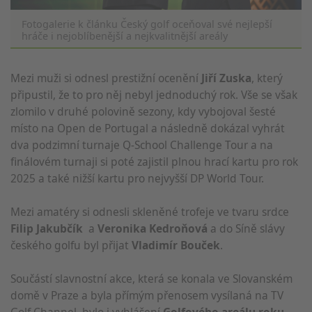
Fotogalerie k článku Český golf oceňoval své nejlepší
hráče i nejoblíbenější a nejkvalitnější areály
Mezi muži si odnesl prestižní ocenění
Jiří Zuska
, který
připustil, že to pro něj nebyl jednoduchý rok. Vše se však
zlomilo v druhé polovině sezony, kdy vybojoval šesté
místo na Open de Portugal a následně dokázal vyhrát
dva podzimní turnaje Q-School Challenge Tour a na
finálovém turnaji si poté zajistil plnou hrací kartu pro rok
2025 a také nižší kartu pro nejvyšší DP World Tour.
Mezi amatéry si odnesli skleněné trofeje ve tvaru srdce
Filip Jakubčík
a
Veronika Kedroňová
a do Síně slávy
českého golfu byl přijat
Vladimír Bouček
.
Součástí slavnostní akce, která se konala ve Slovanském
domě v Praze a byla přímým přenosem vysílaná na TV
Golf Channel, bylo i vyhlášení
Golfového areálu roku