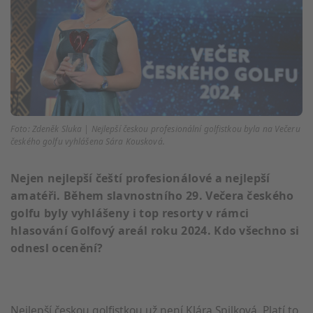
Foto: Zdeněk Sluka | Nejlepší českou profesionální golfistkou byla na Večeru
českého golfu vyhlášena Sára Kousková.
Nejen nejlepší čeští profesionálové a nejlepší
amatéři. Během slavnostního 29. Večera českého
golfu byly vyhlášeny i top resorty v rámci
hlasování Golfový areál roku 2024. Kdo všechno si
odnesl ocenění?
Nejlepší českou golfistkou už není Klára Spilková. Platí to