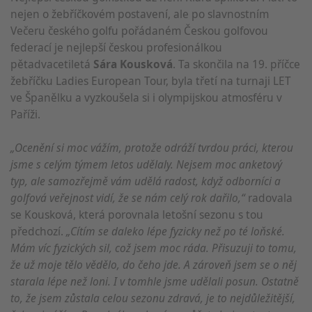
nejen o žebříčkovém postavení, ale po slavnostním
Večeru českého golfu pořádaném Českou golfovou
federací je nejlepší českou profesionálkou
pětadvacetiletá
Sára Kousková
. Ta skončila na 19. příčce
žebříčku Ladies European Tour, byla třetí na turnaji LET
ve Španělku a vyzkoušela si i olympijskou atmosféru v
Paříži.
„Ocenění si moc vážím, protože odráží tvrdou práci, kterou
jsme s celým týmem letos udělaly. Nejsem moc anketový
typ, ale samozřejmě vám udělá radost, když odborníci a
golfová veřejnost vidí, že se nám celý rok dařilo,“
radovala
se Kousková, která porovnala letošní sezonu s tou
předchozí.
„Cítím se daleko lépe fyzicky než po té loňské.
Mám víc fyzických sil, což jsem moc ráda. Přisuzuji to tomu,
že už moje tělo vědělo, do čeho jde. A zároveň jsem se o něj
starala lépe než loni. I v tomhle jsme udělali posun. Ostatně
to, že jsem zůstala celou sezonu zdravá, je to nejdůležitější,