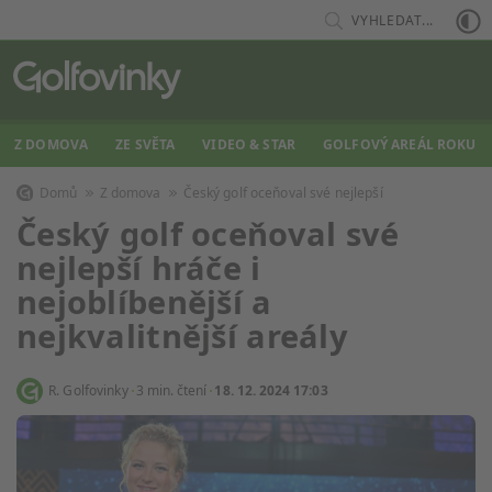
VYHLEDAT...
Z DOMOVA
ZE SVĚTA
VIDEO & STAR
GOLFOVÝ AREÁL ROKU
Domů
Z domova
Český golf oceňoval své nejlepší
Český golf oceňoval své
nejlepší hráče i
nejoblíbenější a
nejkvalitnější areály
R. Golfovinky
3 min. čtení
18. 12. 2024 17:03