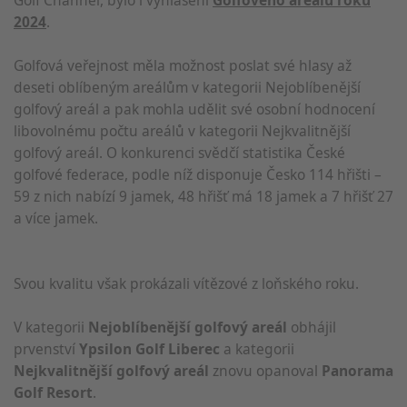
2024
.
Golfová veřejnost měla možnost poslat své hlasy až
deseti oblíbeným areálům v kategorii Nejoblíbenější
golfový areál a pak mohla udělit své osobní hodnocení
libovolnému počtu areálů v kategorii Nejkvalitnější
golfový areál. O konkurenci svědčí statistika České
golfové federace, podle níž disponuje Česko 114 hřišti –
59 z nich nabízí 9 jamek, 48 hřišť má 18 jamek a 7 hřišť 27
a více jamek.
Svou kvalitu však prokázali vítězové z loňského roku.
V kategorii
Nejoblíbenější golfový areál
obhájil
prvenství
Ypsilon Golf Liberec
a kategorii
Nejkvalitnější golfový areál
znovu opanoval
Panorama
Golf Resort
.