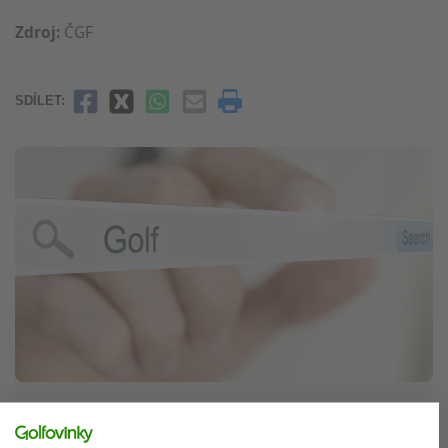
Zdroj:
ČGF
SDÍLET:
Nejvyhledávanější golfista na internetu?
Ne, po dvaceti letech to už není Tiger