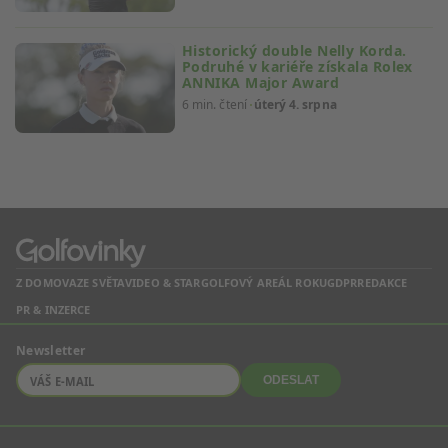
Historický double Nelly Korda.
Podruhé v kariéře získala Rolex
ANNIKA Major Award
6 min. čtení
úterý 4. srpna
Z DOMOVA
ZE SVĚTA
VIDEO & STAR
GOLFOVÝ AREÁL ROKU
GDPR
REDAKCE
PR & INZERCE
Newsletter
ODESLAT