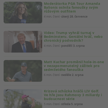
Výkon
Moderátorka PGA Tour Amanda
Balionis oslnila fanoušky svým
růžovým outfitem
Funkční
4 min. čtení
úterý 28. července
Reklamní
Video: Trump vyhrál turnaj v
Bedminsteru. Geniální hráč, nebo
chronický podvodník?
4 min. čtení
pondělí 3. srpna
Matt Kuchar proměnil hole-in-one
v nezapomenutelný zážitek pro
sedmiletého fanouška
6 min. čtení
neděle 2. srpna
Krizová schůzka hráčů LIV Golf.
Ve hře jsou Rahmovy 3 miliardy i
budoucnost série
5 min. čtení
středa 5. srpna