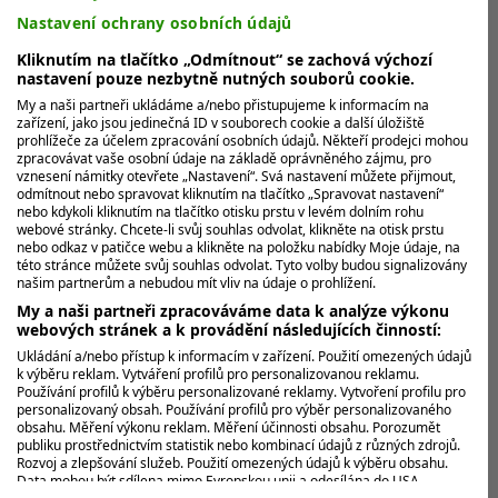
Jsem dobrá golfistka, dokazuje
Nastavení ochrany osobních údajů
Weberová Nizozemcům kvůli své
absenci na Hrách
Kliknutím na tlačítko „Odmítnout“ se zachová výchozí
nastavení pouze nezbytně nutných souborů cookie.
04. 08. 2024
2 min. čtení
My a naši partneři ukládáme a/nebo přistupujeme k informacím na
zařízení, jako jsou jedinečná ID v souborech cookie a další úložiště
prohlížeče za účelem zpracování osobních údajů. Někteří prodejci mohou
zpracovávat vaše osobní údaje na základě oprávněného zájmu, pro
vznesení námitky otevřete „Nastavení“. Svá nastavení můžete přijmout,
NAČÍST DALŠÍ
odmítnout nebo spravovat kliknutím na tlačítko „Spravovat nastavení“
nebo kdykoli kliknutím na tlačítko otisku prstu v levém dolním rohu
webové stránky. Chcete-li svůj souhlas odvolat, klikněte na otisk prstu
nebo odkaz v patičce webu a klikněte na položku nabídky Moje údaje, na
této stránce můžete svůj souhlas odvolat. Tyto volby budou signalizovány
NAŠI DALŠÍ REDAKTOŘI
našim partnerům a nebudou mít vliv na údaje o prohlížení.
My a naši partneři zpracováváme data k analýze výkonu
webových stránek a k provádění následujících činností:
Martin Záruba
Dani
Ukládání a/nebo přístup k informacím v zařízení. Použití omezených údajů
k výběru reklam. Vytváření profilů pro personalizovanou reklamu.
Redaktor
Šéfreda
Používání profilů k výběru personalizované reklamy. Vytvoření profilu pro
redakce@golfovinky.cz
redakc
personalizovaný obsah. Používání profilů pro výběr personalizovaného
obsahu. Měření výkonu reklam. Měření účinnosti obsahu. Porozumět
publiku prostřednictvím statistik nebo kombinací údajů z různých zdrojů.
Rozvoj a zlepšování služeb. Použití omezených údajů k výběru obsahu.
Data mohou být sdílena mimo Evropskou unii a odesílána do USA.