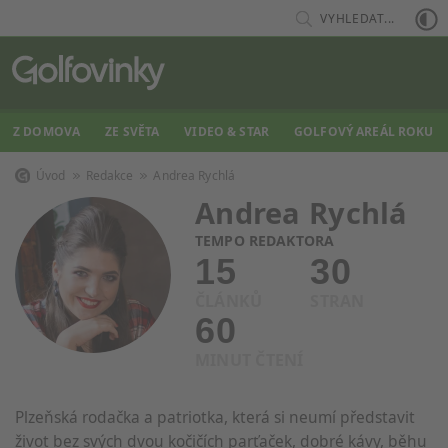
VYHLEDAT...
Z DOMOVA
ZE SVĚTA
VIDEO & STAR
GOLFOVÝ AREÁL ROKU
Úvod
Redakce
Andrea Rychlá
Andrea Rychlá
TEMPO REDAKTORA
15
30
ČLÁNKŮ
STRAN
60
MINUT ČTENÍ
Plzeňská rodačka a patriotka, která si neumí představit
život bez svých dvou kočičích parťaček, dobré kávy, běhu