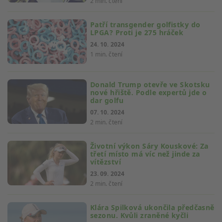
2 min. čtení
Patří transgender golfistky do
LPGA? Proti je 275 hráček
24. 10. 2024
1 min. čtení
Donald Trump otevře ve Skotsku
nové hřiště. Podle expertů jde o
dar golfu
07. 10. 2024
2 min. čtení
Životní výkon Sáry Kouskové: Za
třetí místo má víc než jinde za
vítězství
23. 09. 2024
2 min. čtení
Klára Spilková ukončila předčasně
sezonu. Kvůli zraněné kyčli