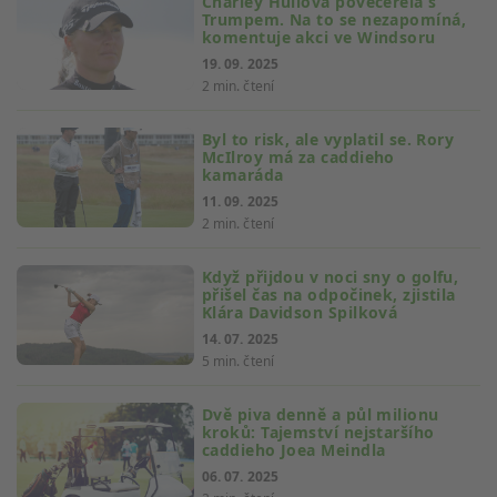
Charley Hullová povečeřela s
Trumpem. Na to se nezapomíná,
komentuje akci ve Windsoru
19. 09. 2025
2 min. čtení
Byl to risk, ale vyplatil se. Rory
McIlroy má za caddieho
kamaráda
11. 09. 2025
2 min. čtení
Když přijdou v noci sny o golfu,
přišel čas na odpočinek, zjistila
Klára Davidson Spilková
14. 07. 2025
5 min. čtení
Dvě piva denně a půl milionu
kroků: Tajemství nejstaršího
caddieho Joea Meindla
06. 07. 2025