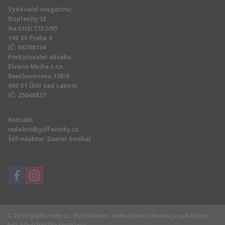
Vydavatel magazínu:
Duplexity SE
Na Strži 1702/65
140 00 Praha 4
IČ: 08708134
Poskytovatel obsahu:
Elvano Media s.r.o.
Beethovenova 138/8
400 01 Ústí nad Labem
IČ: 25046837
Kontakt:
redakce@golfovinky.cz
Šéfredaktor:
Daniel Smékal
© 2026
golfovinky.cz
. Publikování nebo šíření obsahu je zakázáno
bez předchozího souhlasu.