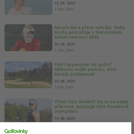
13. 09. 2024
2 min. čtení
Nevyhrála a přece vyhrála. Nelly
Korda pokračuje v historickém
tažení sezonou 2024
26. 08. 2024
1 min. čtení
Patří hypnotizér do golfu?
Někomu může pomoci, míní
bývalý profesionál
25. 08. 2024
2 min. čtení
Třicet tisíc diváků? Na to se nejde
připravit, popisuje Sára Kousková
olympiádu
14. 08. 2024
2 min. čtení