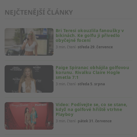
Měření výkonu reklam
NEJČTENĚJŠÍ ČLÁNKY
Měření výkonu obsahu
Porozumění publiku prostřednictvím
Bri Teresi okouzlila fanoušky v
statistik nebo kombinací údajů z různých
bikinách. Ke golfu ji přivedlo
zdrojů
obyčejné focení
3 min. čtení
středa 29. července
Rozvoj a zlepšování služeb
Použití omezených údajů k výběru obsahu
Paige Spiranac obhájila golfovou
korunu. Rivalku Claire Hogle
Speciální funkce IAB:
smetla 7:1
Používání přesných údajů o zeměpisné
3 min. čtení
středa 5. srpna
poloze
Identifikace zařízení na základě aktivně
Video: Podívejte se, co se stane,
vyžádaných informací
když na golfové hřiště vtrhne
Playboy
Účely zpracování, které nesouvisejí s IAB:
3 min. čtení
pátek 31. července
Nezbytné