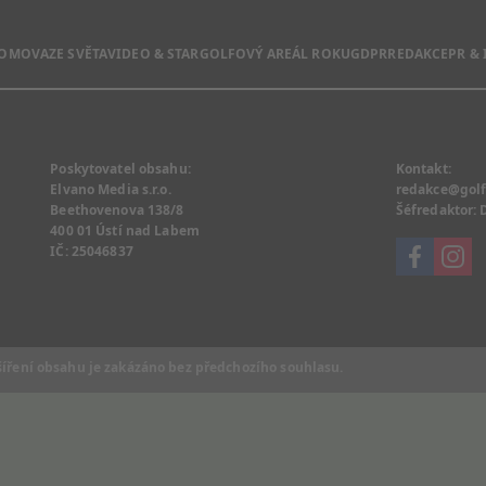
DOMOVA
ZE SVĚTA
VIDEO & STAR
GOLFOVÝ AREÁL ROKU
GDPR
REDAKCE
PR &
Poskytovatel obsahu:
Kontakt:
Elvano Media s.r.o.
redakce@golf
Beethovenova 138/8
Šéfredaktor:
400 01 Ústí nad Labem
IČ: 25046837
šíření obsahu je zakázáno bez předchozího souhlasu.