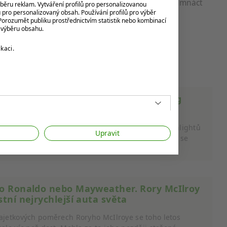
vlastní prostřednictvím Trump International sedmnáct
ýběru reklam. Vytváření profilů pro personalizovanou
u pro personalizovaný obsah. Používání profilů pro výběr
orozumět publiku prostřednictvím statistik nebo kombinací
k výběru obsahu.
kaci.
red Dunhill Links Championship je 'dog
endly'. Jak pes ukradl Baleův míček
vá scéna se snad ani nedá vymyslet. Jedním z highlightů
Upravit
tižního turnaje Alfred Dunhill Links Championship se
stává...
o Ronaldo nebo Mayweather. Rory McIlroy
stní nejrychlejší auta světa
jetkových poměrech Roryho McIlroye se toho letos