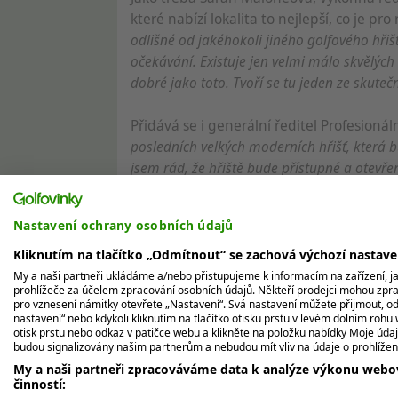
které nabízí lokalita to nejlepší, co je pr
odlišné od jakéhokoli jiného golfového hři
očekávání. Existuje jen velmi málo skvělých 
dobré jako toto. Tvoří se tu jeden ze skuteč
Přidává se i generální ředitel Profesionál
posledních velkých moderních hřišť, která 
jsem rád, že hřiště bude přístupné a otevře
Trumpova společnost láká už teď na jedno 
Nastavení ochrany osobních údajů
výhledem na Severní moře. Staví se poblí
oblast typických vřesovišť a písečných du
Kliknutím na tlačítko „Odmítnout“ se zachová výchozí nastav
který by měl sloužit k zavlažování.
My a naši partneři ukládáme a/nebo přistupujeme k informacím na zařízení, jak
prohlížeče za účelem zpracování osobních údajů. Někteří prodejci mohou zpr
pro vznesení námitky otevřete „Nastavení“. Svá nastavení můžete přijmout, od
Trump International se v této fázi chlubí 
nastavení“ nebo kdykoli kliknutím na tlačítko otisku prstu v levém dolním rohu 
otisk prstu nebo odkaz v patičce webu a klikněte na položku nabídky Moje údaj
že naprostou většinu materiálu nutného k 
budou signalizovány našim partnerům a nebudou mít vliv na údaje o prohlížen
uhlíková stopa.
My a naši partneři zpracováváme data k analýze výkonu webov
činností: