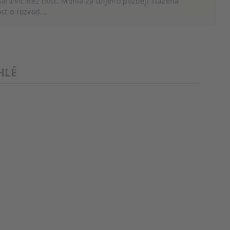
alo víc než dost. Mohla za to jeho později stažená
st o rozvod...
cí údajů z různých zdrojů
HLÉ
cí