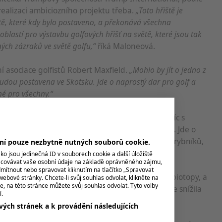
o realizaci ambiciozního projektu třeba.
„Toto hřiště je
ště, které kdy bylo postaveno, a překonává všechna
oblastí pro výstavbu golfových hřišť na světě, které jsou tak
ných zázraků ve světě golfu,“
říká Maloneová.
ní asociace golfistů Robert Maxfield.
„Mohlo by jít o jedno z
budou postavena ve Skotsku. Jde o naprostý dar pro golf a
né pro všechny.“
z nejvíce ekologických a udržitelných hřišť, navíc s
ž vesnice Balmedie ležící na sever od Aberdeenu. Jde o
n, architekti chtějí využít i ekosystém mokřadů a rybníků,
ení pouze nezbytně nutných souborů cookie.
o jsou jedinečná ID v souborech cookie a další úložiště
acovávat vaše osobní údaje na základě oprávněného zájmu,
mítnout nebo spravovat kliknutím na tlačítko „Spravovat
především tím, že v místě vznikají nové přírodní biotopy, a
webové stránky. Chcete-li svůj souhlas odvolat, klikněte na
e, na této stránce můžete svůj souhlas odvolat. Tyto volby
výstavbě hřiště bere na místě, aby se co nejvíce snížila
í.
ých stránek a k provádění následujících