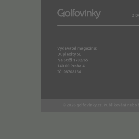
Z 
Vydavatel magazínu:
Duplexity SE
Na Strži 1702/65
140 00 Praha 4
IČ: 08708134
© 2026
golfovinky.cz
. Publikování nebo 