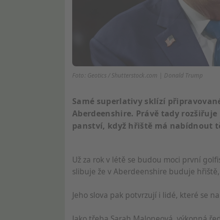
Foto: Geotics / Shutterstock.com | Donald Trump
Samé superlativy sklízí připravované
Aberdeenshire. Právě tady rozšiřuje
panství, když hřiště má nabídnout t
Už za rok v létě se budou moci první golfi
slibuje že v Aberdeenshire buduje hřiště
Jeho slova pak potvrzují i lidé, které se n
Jako třeba Sarah Maloneová, výkonná řed