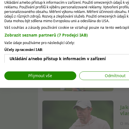
Bývalý americký prezident Donald Trump 
Ukládání a/nebo přístup k informacím v zařízení. Použití omezených údajů k v
reklamu. Používání profilů k výběru personalizované reklamy. Vytvoření profil
golfových hřišť po celém světě.
personalizovaného obsahu. Měření výkonu reklam. Měření účinnosti obsahu. P
údajů z různých zdrojů. Rozvoj a zlepšování služeb. Použití omezených údajů 
Data mohou být sdílena mimo Evropskou unii a odesílána do USA.
Zdroj:
Trump International
Váš souhlas a zásady používání cookie se vztahují pouze na tento web/apli
Zobrazit seznam partnerů (7 Prodejci IAB)
SDÍLET:
Vaše údaje používáme pro následující účely:
Účely zpracování IAB:
Alf
Ukládání a/nebo přístup k informacím v zařízení
fri
Použití omezených údajů k výběru reklam
Tako
Přijmout vše
Odmítnout
pres
Vytváření profilů pro personalizovanou reklamu
tak 
Používání profilů k výběru personalizované reklamy
Vytváření profilů pro personalizovaný obsah
Jak
vla
Používání profilů pro výběr personalizovaného obsahu
O ma