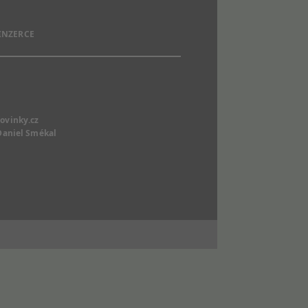
 INZERCE
ovinky.cz
Daniel Smékal