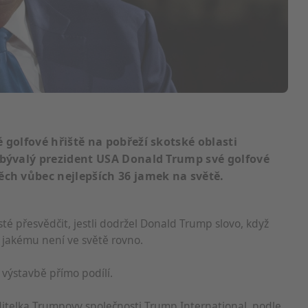
 golfové hřiště na pobřeží skotské oblasti
 bývalý prezident USA Donald Trump své golfové
ěch vůbec nejlepších 36 jamek na světě.
sté přesvědčit, jestli dodržel Donald Trump slovo, když
, jakému není ve světě rovno.
a výstavbě přímo podílí.
itelka Trumpovy společnosti Trump International, podle