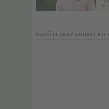
Měření výkonu reklam
naps
žádo
Měření výkonu obsahu
Porozumění publiku prostřednictvím statistik nebo kombina
Rozvoj a zlepšování služeb
DALŠÍ ČLÁNKY ANDREY RYC
Použití omezených údajů k výběru obsahu
Speciální funkce IAB:
Používání přesných údajů o zeměpisné poloze
Identifikace zařízení na základě aktivně vyžádaných informa
Účely zpracování, které nesouvisejí s IAB:
Nezbytné
Výkon
Funkční