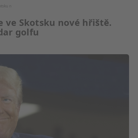
otsku n
 ve Skotsku nové hřiště.
dar golfu