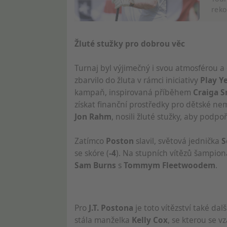
Měření výkonu obsahu
reko
Porozumění publiku prostřednictvím statistik nebo kombina
Žluté stužky pro dobrou věc
Rozvoj a zlepšování služeb
Turnaj byl výjimečný i svou atmosférou 
Použití omezených údajů k výběru obsahu
zbarvilo do žluta v rámci iniciativy
Play Y
Speciální funkce IAB:
kampaň, inspirovaná příběhem
Craiga 
Používání přesných údajů o zeměpisné poloze
získat finanční prostředky pro dětské ne
Jon Rahm
, nosili žluté stužky, aby podpo
Identifikace zařízení na základě aktivně vyžádaných informa
Zatímco
Poston
slavil, světová jednička
S
Účely zpracování, které nesouvisejí s IAB:
se skóre (
-4
). Na stupních vítězů šampiona
Nezbytné
Sam Burns
s
Tommym Fleetwoodem
.
Výkon
Funkční
Pro
J.T. Postona
je toto vítězství také d
Reklamní
stála manželka
Kelly Cox
, se kterou se vz