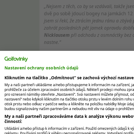
„Nejsem z těch, co by se vzdávali, takže jsem
dvě po sobě jdoucí bogey na jamkách 12 
jsem si řekl, že ztrácím jednu ránu a zbývá 
zahrát posledních pět jamek opravdu dobře.
Nicklausem
při odchodu z osmnáctky bez oh
nastne.“
Dramatické rozhodnutí v play-off
Nastavení ochrany osobních údajů
Poston
své předsevzetí splnil nad očekáv
třech z posledních pěti jamek a vynutil s
Kliknutím na tlačítko „Odmítnout“ se zachová výchozí nastav
sahal po titulu zejména poté, co na obtí
My a naši partneři ukládáme a/nebo přistupujeme k informacím na zařízení, jak
prohlížeče za účelem zpracování osobních údajů. Někteří prodejci mohou zpr
birdie a ujal se tak vedení. Rozhodnutí
pro vznesení námitky otevřete „Nastavení“. Svá nastavení můžete přijmout, od
kde
Poston
zachoval chladnou hlavu a stv
nastavení“ nebo kdykoli kliknutím na tlačítko otisku prstu v levém dolním rohu 
otisk prstu nebo odkaz v patičce webu a klikněte na položku nabídky Moje údaj
budou signalizovány našim partnerům a nebudou mít vliv na údaje o prohlížen
My a naši partneři zpracováváme data k analýze výkonu webov
Pal
činností:
Nic
Ukládání a/nebo přístup k informacím v zařízení. Použití omezených údajů k v
reklamu. Používání profilů k výběru personalizované reklamy. Vytvoření profil