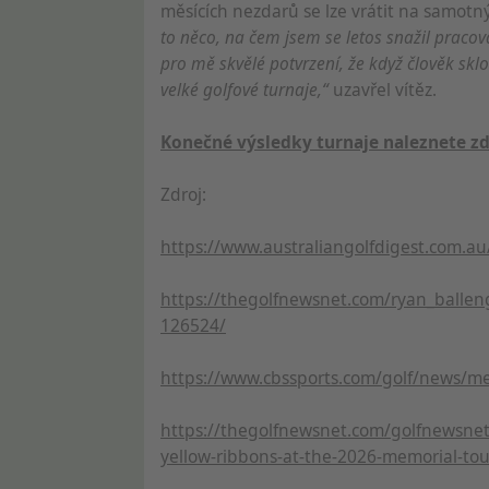
měsících nezdarů se lze vrátit na samotn
to něco, na čem jsem se letos snažil pracovat
pro mě skvělé potvrzení, že když člověk skl
velké golfové turnaje,“
uzavřel vítěz.
Konečné výsledky turnaje naleznete
zd
Zdroj:
https://www.australiangolfdigest.com.a
https://thegolfnewsnet.com/ryan_balleng
126524/
https://www.cbssports.com/golf/news/m
https://thegolfnewsnet.com/golfnewsne
yellow-ribbons-at-the-2026-memorial-t