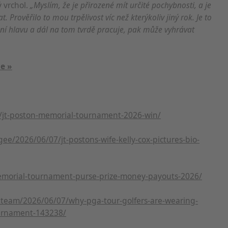
ý vrchol.
„Myslím, že je přirozené mít určité pochybnosti, a je
. Prověřilo to mou trpělivost víc než kterýkoliv jiný rok. Je to
oní hlavu a dál na tom tvrdě pracuje, pak může vyhrávat
e »
u/jt-poston-memorial-tournament-2026-win/
ee/2026/06/07/jt-postons-wife-kelly-cox-pictures-bio-
emorial-tournament-purse-prize-money-payouts-2026/
tteam/2026/06/07/why-pga-tour-golfers-are-wearing-
ournament-143238/