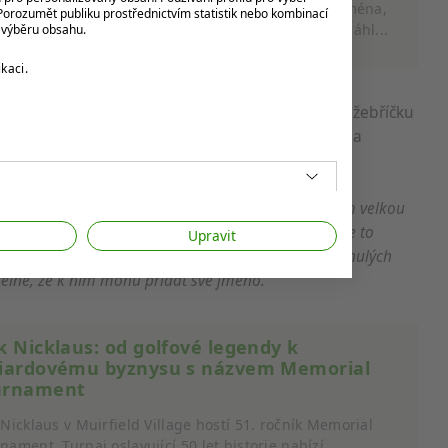
r Woods, Jack Nicklaus a Arnold Palmer – to jsou jména,
orozumět publiku prostřednictvím statistik nebo kombinací
á v golfovém světě rezonují dodnes. Kdo z nich dosáhl...
k výběru obsahu.
kaci.
l i budoucnost v kalendáři majorů. Díky posunu v žebříčku
očné kvalifikaci na
US Open
v
Shinnecock Hills
a
. Open Championship
.
ívkou
The Postman
.
„Jsem neuvěřitelně hrdý a cítím velkou
 kalendáři kroužkujeme na začátku každého roku, a je to
Upravit
e součástí zdejší bohaté historie. Mluvili jsme o minulých
itelné, že k nim mohu přidat své jméno.“
k Nicklaus: od golfové legendy k
liardovému byznysu s názvem Memorial
urnament
 Nicklaus v Muirfield Village hostí 51. ročník Memorial
nament. Turnaj oslavující 50 let historie nabízí