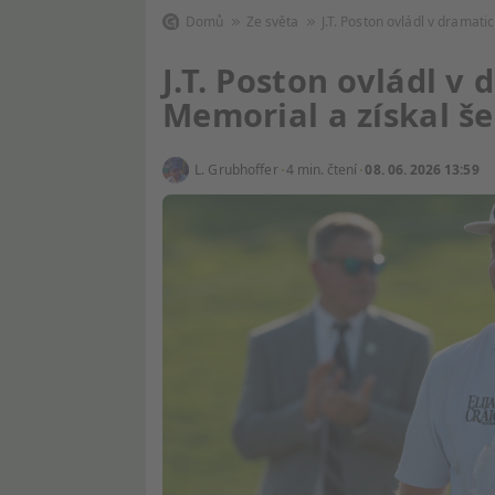
Domů
Ze světa
J.T. Poston ovládl v dramat
J.T. Poston ovládl v
Memorial a získal še
L. Grubhoffer
4 min. čtení
08. 06. 2026 13:59