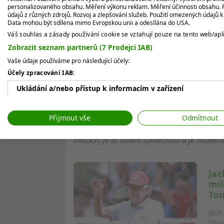
Tige
personalizovaného obsahu. Měření výkonu reklam. Měření účinnosti obsahu. P
kter
údajů z různých zdrojů. Rozvoj a zlepšování služeb. Použití omezených údajů 
Data mohou být sdílena mimo Evropskou unii a odesílána do USA.
Váš souhlas a zásady používání cookie se vztahují pouze na tento web/apli
Zobrazit seznam partnerů (7 Prodejci IAB)
Kromě finanční odměny si
Poston
zajisti
Vaše údaje používáme pro následující účely:
z 94. na
39. místo
se vyhnul pondělní nár
Účely zpracování IAB:
zároveň získal přímou vstupenku na
154
Ukládání a/nebo přístup k informacím v zařízení
„Zní to jako sen,“
radoval se hráč s přezd
Použití omezených údajů k výběru reklam
pokoru. Toto je jeden z turnajů, které si v
Přijmout vše
Odmítnout
úžasný pocit to dotáhnout do konce a stát s
Vytváření profilů pro personalizovanou reklamu
vítězích. Je to dobrá společnost a je neuvěř
Používání profilů k výběru personalizované reklamy
Vytváření profilů pro personalizovaný obsah
Jac
mi
Používání profilů pro výběr personalizovaného obsahu
To
Měření výkonu reklam
Jack
Tour