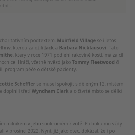
rdní...
cí údajů z různých zdrojů
a charitativním podtextem.
Muirfield Village
se i letos
ellow
, kterou založili
Jack
a
Barbara Nicklausovi
. Tato
Smithe
, který v roce 1971 podlehl rakovině kostí, má za cíl
mocnice. Hráči, včetně hvězd jako
Tommy Fleetwood
či
řili program péče o dětské pacienty.
cí
cottie Scheffler
se musel spokojit s děleným 12. místem
 doplnili třetí
Wyndham Clark
a o čtvrté místo se dělící
alším milníkem v jeho soukromém životě. Po boku mu vždy
ali v prosinci 2022. Nyní, již jako otec, dokázal, že i po