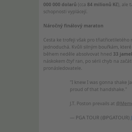
000 000 dolarů
(cca
84 milionů Kč
), ale 
schopnosti vyplácejí.
Náročný finálový maraton
Cesta ke trofeji však pro třiatřicetiletého
jednoduchá. Kvůli silným bouřkám, které 
během neděle absolvovat hned
33 jame
náskokem čtyř ran, po sérii chyb na začát
pronásledovatele.
"I knew I was gonna shake Ja
proud of that handshake."
J.T. Poston prevails at
@Memor
— PGA TOUR (@PGATOUR)