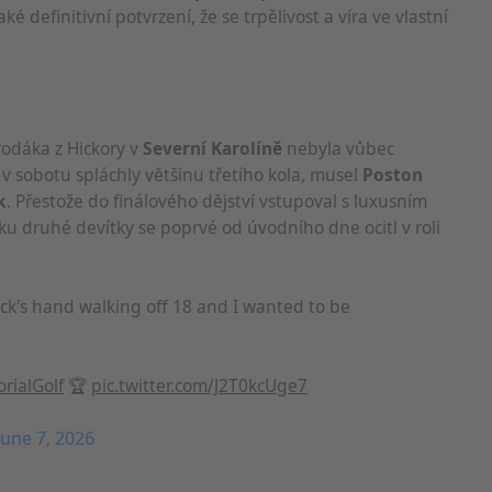
také definitivní potvrzení, že se trpělivost a víra ve vlastní
 rodáka z Hickory v
Severní Karolíně
nebyla vůbec
v sobotu spláchly většinu třetího kola, musel
Poston
k
. Přestože do finálového dějství vstupoval s luxusním
ku druhé devítky se poprvé od úvodního dne ocitl v roli
ck's hand walking off 18 and I wanted to be
ialGolf
🏆
pic.twitter.com/J2T0kcUge7
June 7, 2026