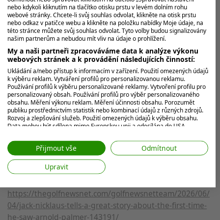
Clark
,
J.J. Spaun
,
Tommy Fleetwood
a
Ryan Gerard
se
nebo kdykoli kliknutím na tlačítko otisku prstu v levém dolním rohu
webové stránky. Chcete-li svůj souhlas odvolat, klikněte na otisk prstu
skóre
67 ran
(
-5
). Obhájce titulu
Scottie Scheffler
začal
nebo odkaz v patičce webu a klikněte na položku nabídky Moje údaje, na
vlažněji (
+1
), zatímco hvězdy jako
Rory McIlroy
či
Jordan
této stránce můžete svůj souhlas odvolat. Tyto volby budou signalizovány
našim partnerům a nebudou mít vliv na údaje o prohlížení.
Spieth
jsou po úvodních 18 jamkách v kontaktu s čelem
My a naši partneři zpracováváme data k analýze výkonu
se skóre (
-1
).
webových stránek a k provádění následujících činností:
Ukládání a/nebo přístup k informacím v zařízení. Použití omezených údajů
Průběžné výsledky turnaje naleznete
zde »
k výběru reklam. Vytváření profilů pro personalizovanou reklamu.
Používání profilů k výběru personalizované reklamy. Vytvoření profilu pro
personalizovaný obsah. Používání profilů pro výběr personalizovaného
Zdroj:
obsahu. Měření výkonu reklam. Měření účinnosti obsahu. Porozumět
publiku prostřednictvím statistik nebo kombinací údajů z různých zdrojů.
Rozvoj a zlepšování služeb. Použití omezených údajů k výběru obsahu.
https://thegolfnewsnet.com/golfnewsnetteam/2026/06/
Data mohou být sdílena mimo Evropskou unii a odesílána do USA.
04/jack-nicklaus-explains-why-his-pga-tour-event-is-
Váš souhlas a zásady používání cookie se vztahují pouze na tento
web/aplikaci.
called-the-memorial-tournament-and-not-a-
Přijmout vše
Odmítnout
Zobrazit seznam partnerů (7 Prodejci IAB)
championship-143193/
Upravit
Vaše údaje používáme pro následující účely:
Účely zpracování IAB:
https://thegolfnewsnet.com/golfnewsnetteam/2026/06/
Ukládání a/nebo přístup k informacím v
04/jack-nicklaus-tells-a-great-story-about-the-first-time-
zařízení
he-saw-arnold-palmer-143191/