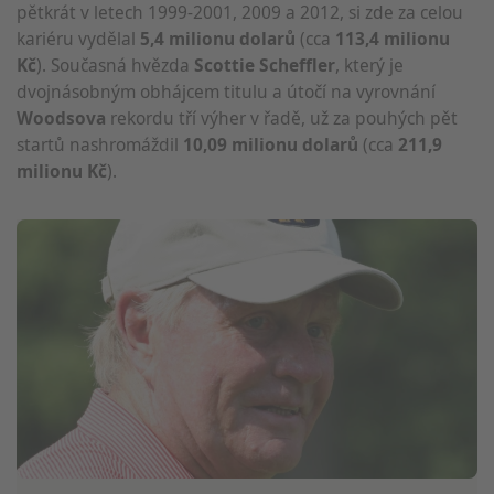
pětkrát v letech 1999-2001, 2009 a 2012, si zde za celou
kariéru vydělal
5,4 milionu dolarů
(cca
113,4 milionu
Kč
). Současná hvězda
Scottie Scheffler
, který je
dvojnásobným obhájcem titulu a útočí na vyrovnání
Woodsova
rekordu tří výher v řadě, už za pouhých pět
startů nashromáždil
10,09 milionu dolarů
(cca
211,9
milionu Kč
).