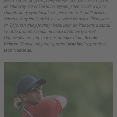
jako z konve. Byl jsem jediný člověk na hřišti a kráčel jsem
do klubovny. Na cvičné louce byl jen jeden člověk a byl to
chlapík, který vypadal jako Pepek námořník, pálil devítky
železa a rány létaly nízko, asi ve výšce křepelek. Říkal jsem
si: ‚Tý jo, ten chlap je silný.‘ Vešel jsem do klubovny a zeptal
se: ‚Kdo proboha venku na louce odpaluje ty míče?‘
Odpověděli mi: ‚Inu, to je náš obhájce titulu,
Arnold
Palmer
.‘ To bylo mé první spatření
Arnolda
,“
vzpomínal
Jack Nicklaus
.