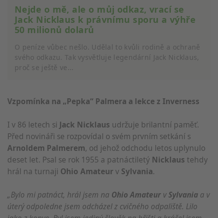
Nejde o mě, ale o můj odkaz, vrací se
Jack Nicklaus k právnímu sporu a výhře
50 milionů dolarů
O peníze vůbec nešlo. Udělal to kvůli rodině a ochraně
svého odkazu. Tak vysvětluje legendární Jack Nicklaus,
proč se ještě ve...
Vzpomínka na „Pepka“ Palmera a lekce z Inverness
I v 86 letech si
Jack Nicklaus
udržuje brilantní paměť.
Před novináři se rozpovídal o svém prvním setkání s
Arnoldem Palmerem
, od jehož odchodu letos uplynulo
deset let. Psal se rok 1955 a patnáctiletý
Nicklaus
tehdy
hrál na turnaji
Ohio Amateur
v
Sylvania
.
„Bylo mi patnáct, hrál jsem na
Ohio Amateur
v
Sylvania
a v
úterý odpoledne jsem odcházel z cvičného odpaliště. Lilo