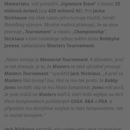
Memorialu
, vidí prestižní „
Signature Event
“ s dotací
20
milionů dolarů
(cca
420 milionů Kč
). Pro
Jacka
Nicklause
má však název jeho turnaje hlubší, téměř
filozofický význam. Mnohé možná překvapí, že se akce
jmenuje
„
Tournament
“
a nikoliv
„
Championship
“
.
Nicklaus
v tom následuje odkaz svého idolu
Bobbyho
Jonese
, zakladatele
Masters Tournament
.
„Název turnaje je
Memorial Tournament
. A důvodem, proč
se tak jmenuje, je to, že
Masters
se také oficiálně jmenuje
Masters Tournament
,“
vysvětlil
Jack Nicklaus
.
„A proč se
Masters
říká turnaj? Inu, říká se mu tak proto, že
Bobby
Jones
nechtěl, aby se mu říkalo šampionát.
Jones
měl pocit,
že pole hráčů na
Masters
tvoří ti, kteří hráli nejlépe na těch
třech šampionátech pořádaných
USGA
,
R&A
a
PGA
, a
připadalo mu domýšlivé nazývat to také šampionátem, tak
to nazval turnajem.“
Jack Nicklaus
nechtěl, aby název jeho akce naznačoval,