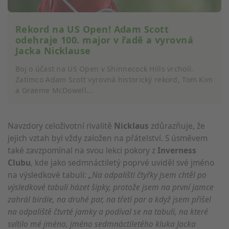
Rekord na US Open! Adam Scott
odehraje 100. major v řadě a vyrovná
Jacka Nicklause
Boj o účast na US Open v Shinnecock Hills vrcholí.
Zatímco Adam Scott vyrovná historický rekord, Tom Kim
a Graeme McDowell...
Navzdory celoživotní rivalitě
Nicklaus
zdůrazňuje, že
jejich vztah byl vždy založen na přátelství. S úsměvem
také zavzpomínal na svou lekci pokory z
Inverness
Clubu
, kde jako sedmnáctiletý poprvé uviděl své jméno
na výsledkové tabuli:
„Na odpališti čtyřky jsem chtěl po
výsledkové tabuli házet šipky, protože jsem na první jamce
zahrál birdie, na druhé par, na třetí par a když jsem přišel
na odpaliště čtvrté jamky a podíval se na tabuli, na které
svítilo mé jméno, jméno sedmnáctiletého kluka Jacka