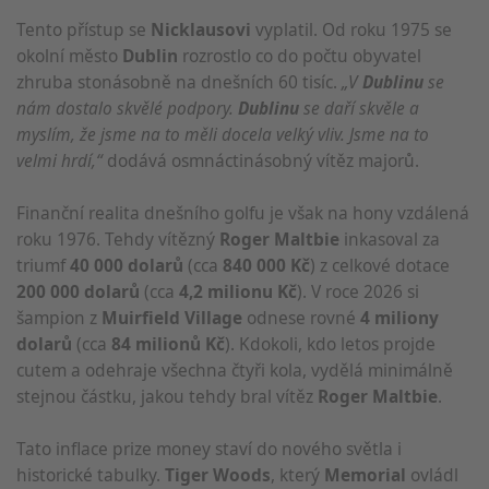
Tento přístup se
Nicklausovi
vyplatil. Od roku 1975 se
okolní město
Dublin
rozrostlo co do počtu obyvatel
zhruba stonásobně na dnešních 60 tisíc.
„V
Dublinu
se
nám dostalo skvělé podpory.
Dublinu
se daří skvěle a
myslím, že jsme na to měli docela velký vliv. Jsme na to
velmi hrdí,“
dodává osmnáctinásobný vítěz majorů.
Finanční realita dnešního golfu je však na hony vzdálená
roku 1976. Tehdy vítězný
Roger Maltbie
inkasoval za
triumf
40 000 dolarů
(cca
840 000 Kč
) z celkové dotace
200 000 dolarů
(cca
4,2 milionu Kč
). V roce 2026 si
šampion z
Muirfield Village
odnese rovné
4 miliony
dolarů
(cca
84 milionů Kč
). Kdokoli, kdo letos projde
cutem a odehraje všechna čtyři kola, vydělá minimálně
stejnou částku, jakou tehdy bral vítěz
Roger Maltbie
.
Tato inflace prize money staví do nového světla i
historické tabulky.
Tiger Woods
, který
Memorial
ovládl