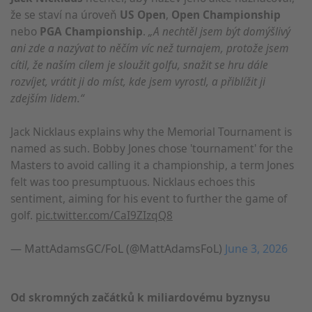
že se staví na úroveň
US Open
,
Open Championship
nebo
PGA Championship
.
„A nechtěl jsem být domýšlivý
ani zde a nazývat to něčím víc než turnajem, protože jsem
cítil, že naším cílem je sloužit golfu, snažit se hru dále
rozvíjet, vrátit ji do míst, kde jsem vyrostl, a přiblížit ji
zdejším lidem.“
Jack Nicklaus explains why the Memorial Tournament is
named as such. Bobby Jones chose 'tournament' for the
Masters to avoid calling it a championship, a term Jones
felt was too presumptuous. Nicklaus echoes this
sentiment, aiming for his event to further the game of
golf.
pic.twitter.com/CaI9ZIzqQ8
— MattAdamsGC/FoL (@MattAdamsFoL)
June 3, 2026
Od skromných začátků k miliardovému byznysu