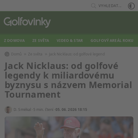
VYHLEDAT...
Z DOMOVA
ZE SVĚTA
VIDEO & STAR
GOLFOVÝ AREÁL ROKU
Domů
Ze světa
Jack Nicklaus: od golfové legend
Jack Nicklaus: od golfové
legendy k miliardovému
byznysu s názvem Memorial
Tournament
D. Smékal
5 min. čtení
05. 06. 2026 18:15