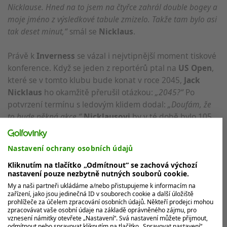
Nicklause. Hned na to jsem na čtyřce zahrál double bogey a
moje jméno z výsledkové tabule zmizelo. Takže tam bylo asi
tak deset minut,“
smál se
Nicklaus
.
Právě k
Inverness
se vázal i nejvtipnější moment tiskové
konference. Když se jeden z reportérů ptal na
US Open
,
které se v tomto klubu bude konat v roce 2045,
Jack
Nicklaus
ho okamžitě přerušil otázkou:
„2045?“
Po
potvrzení termínu s ledovým klidem dodal:
„Doufám, že
to bude pěkná akce.“
Nicklausovi
by v té době bylo 105
let.
Nastavení ochrany osobních údajů
Srdcem
Memorialu
zůstává
Muirfield Village Golf Club
,
hřiště, které
Jack Nicklaus
postavil v roce 1974 a od té
Kliknutím na tlačítko „Odmítnout“ se zachová výchozí
nastavení pouze nezbytně nutných souborů cookie.
doby ho neustále vylepšuje.
My a naši partneři ukládáme a/nebo přistupujeme k informacím na
zařízení, jako jsou jedinečná ID v souborech cookie a další úložiště
prohlížeče za účelem zpracování osobních údajů. Někteří prodejci mohou
zpracovávat vaše osobní údaje na základě oprávněného zájmu, pro
vznesení námitky otevřete „Nastavení“. Svá nastavení můžete přijmout,
Po prvním kole se na čele usadila čtveřice
Wyndham
odmítnout nebo spravovat kliknutím na tlačítko „Spravovat nastavení“