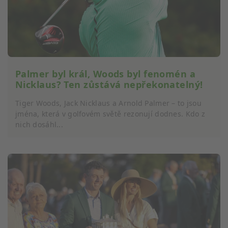
Použití omezených údajů k výběru obsahu
Speciální funkce IAB:
Používání přesných údajů o zeměpisné
poloze
Palmer byl král, Woods byl fenomén a
Identifikace zařízení na základě aktivně
Nicklaus? Ten zůstává nepřekonatelný!
vyžádaných informací
Tiger Woods, Jack Nicklaus a Arnold Palmer – to jsou
Účely zpracování, které nesouvisejí s IAB:
jména, která v golfovém světě rezonují dodnes. Kdo z
Nezbytné
nich dosáhl...
Výkon
Funkční
Reklamní