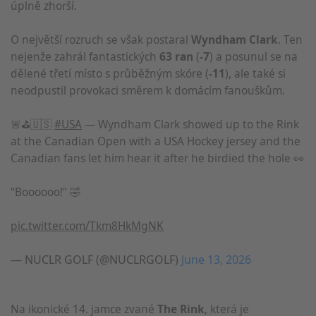
úplně zhorší.
O největší rozruch se však postaral
Wyndham Clark
. Ten
nejenže zahrál fantastických
63 ran
(
-7
) a posunul se na
dělené třetí místo s průběžným skóre (
-11
), ale také si
neodpustil provokaci směrem k domácím fanouškům.
🚨⛳️🇺🇸
#USA
— Wyndham Clark showed up to the Rink
at the Canadian Open with a USA Hockey jersey and the
Canadian fans let him hear it after he birdied the hole 👀
“Boooooo!” 🤣
pic.twitter.com/Tkm8HkMgNK
— NUCLR GOLF (@NUCLRGOLF)
June 13, 2026
Na ikonické 14. jamce zvané
The Rink
, která je