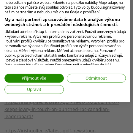
a cítil jsem, že tam moje hra patří. Takže když se ptáte, jak
nebo odkaz v patičce webu a klikněte na položku nabídky Moje údaje, na
této stránce můžete svůj souhlas odvolat. Tyto volby budou signalizovány
dlouho to trvalo, než mi to došlo, myslím, že to netrvalo tak
našim partnerům a nebudou mít vliv na údaje o prohlížení.
dlouho, jak jsem si původně myslel,"
přiznal
Alex
My a naši partneři zpracováváme data k analýze výkonu
Fitzpatrick
, jehož příběh bleskového vzestupu je
webových stránek a k provádění následujících činností:
inspirací pro mnoho mladých hráčů.
Ukládání a/nebo přístup k informacím v zařízení. Použití omezených údajů
k výběru reklam. Vytváření profilů pro personalizovanou reklamu.
Používání profilů k výběru personalizované reklamy. Vytvoření profilu pro
Průběžné výsledky turnaje naleznete
zde »
personalizovaný obsah. Používání profilů pro výběr personalizovaného
obsahu. Měření výkonu reklam. Měření účinnosti obsahu. Porozumět
publiku prostřednictvím statistik nebo kombinací údajů z různých zdrojů.
Zdroj:
Rozvoj a zlepšování služeb. Použití omezených údajů k výběru obsahu.
Data mohou být sdílena mimo Evropskou unii a odesílána do USA.
Váš souhlas a zásady používání cookie se vztahují pouze na tento
https://golf.com/lifestyle/wyndham-clark-usa-hockey-
web/aplikaci.
Přijmout vše
Odmítnout
jersey/
Zobrazit seznam partnerů (7 Prodejci IAB)
Upravit
Vaše údaje používáme pro následující účely:
Účely zpracování IAB:
https://irishgolfer.ie/latest-golf-news/2026/06/14/67-
Ukládání a/nebo přístup k informacím v
keeps-lowry-in-touch-on-bunched-rbc-canadian-
zařízení
leaderboard/
Použití omezených údajů k výběru reklam
https://irishgolfer.ie/latest-golf-news/tour-