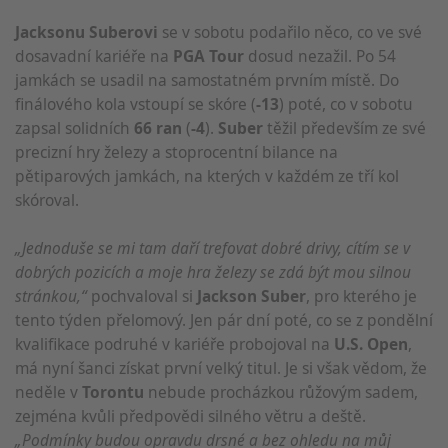
Jacksonu Suberovi
se v sobotu podařilo něco, co ve své
dosavadní kariéře na
PGA Tour
dosud nezažil. Po 54
jamkách se usadil na samostatném prvním místě. Do
finálového kola vstoupí se skóre (
-13
) poté, co v sobotu
zapsal solidních
66 ran
(
-4
).
Suber
těžil především ze své
precizní hry železy a stoprocentní bilance na
pětiparových jamkách, na kterých v každém ze tří kol
skóroval.
„Jednoduše se mi tam daří trefovat dobré drivy, cítím se v
dobrých pozicích a moje hra železy se zdá být mou silnou
stránkou,“
pochvaloval si
Jackson Suber
, pro kterého je
tento týden přelomový. Jen pár dní poté, co se z pondělní
kvalifikace podruhé v kariéře probojoval na
U.S. Open
,
má nyní šanci získat první velký titul. Je si však vědom, že
neděle v
Torontu
nebude procházkou růžovým sadem,
zejména kvůli předpovědi silného větru a deště.
„Podmínky budou opravdu drsné a bez ohledu na můj