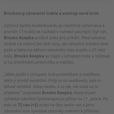
Brooksovy zdravotní trable a vzestup nové krve
Zatímco špička leaderboardu je nesmírně vyrovnaná a
prvních 17 hráčů se nachází v rozmezí pouhých čtyř ran,
Brooks Koepka
prožívá zcela jiný příběh. Před sobotou
ztrácel na vedení jen dvě rány, ale záhadné zranění levé
paže a lokte ho během sobotního kola srazilo o 25 míst
dolů.
Brooks Koepka
se trápil s úchopem hole a stěžoval
si na znecitlivění prsteníčku a malíčku.
„Mám potíže s úchopem hole prsteníčkem a malíčkem,
takže ji prostě neudržím. Prsty se mi uvolňovaly, bylo to
takové necitlivé. Vůbec nevím, o co jde, ale snad na to
přijdeme,“
popisoval
Brooks Koepka
, který musel
vyhledat ošetření fyzioterapeuta přímo na 11. jamce. Po
kole za
72 ran (+2)
ztrácí na čelo sedm ran a jeho
zdravotní stav vyvolává otazníky směrem k příštímu