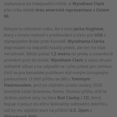
stylizovaná do hokejového hřiště, si
Wyndham Clark
přes triko oblékl
dres americké reprezentace s číslem
86
.
Nebyla to náhodná volba, šlo o dres
Jacka Hughese
,
který v únoru rozhodl v prodloužení o zlatu pro
USA
v
olympijském finále proti Kanadě.
Wyndhama Clarka
doprovázel na odpališti hlasitý pískot, ale ten ho však
nerozhodil. Míček poslal
1,5 metru
od jamky a suverénně
proměnil putt do birdie.
Wyndham Clark
si celou situaci
viditelně užíval a na odpališti se i přes pískot jen usmíval,
čímž se pro kanadské publikum stal novým turnajovým
padouchem. O třetí příčku se dělí s
Tommym
Fleetwoodem
, jenž po vlažném úvodu sezóny 2026
konečně našel ztracenou formu. Druhou příčku drží se
ztrátou jediné rány na lídra
Bud Cauley
(
-12
), který
bojuje o posun do elitní šedesátky světového žebříčku,
což by mu zajistilo start na příštím
U.S. Open
v
Shinnecock Hills
.