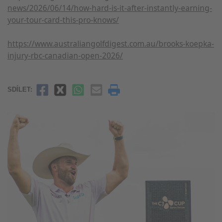
Vytváření profilů pro personalizovanou
news/2026/06/14/how-hard-is-it-after-instantly-earning-
reklamu
your-tour-card-this-pro-knows/
Používání profilů k výběru personalizované
https://www.australiangolfdigest.com.au/brooks-koepka-
reklamy
injury-rbc-canadian-open-2026/
Vytváření profilů pro personalizovaný
obsah
SDÍLET:
Používání profilů pro výběr
personalizovaného obsahu
Měření výkonu reklam
Měření výkonu obsahu
Porozumění publiku prostřednictvím
statistik nebo kombinací údajů z různých
zdrojů
Rozvoj a zlepšování služeb
Použití omezených údajů k výběru obsahu