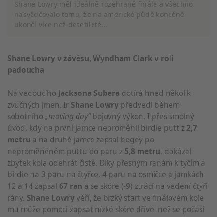
Shane Lowry měl ideálně rozehrané finále a všechno
nasvědčovalo tomu, že na americké půdě konečně
ukončí více než desetileté...
Shane Lowry v závěsu, Wyndham Clark v roli
padoucha
Na vedoucího
Jacksona Subera
dotírá hned několik
zvučných jmen. Ir
Shane Lowry
předvedl během
sobotního
„moving day“
bojovný výkon. I přes smolný
úvod, kdy na první jamce neproměnil birdie putt z
2,7
metru
a na druhé jamce zapsal bogey po
neproměněném puttu do paru z
5,8 metru
, dokázal
zbytek kola odehrát čistě. Díky přesným ranám k tyčím a
birdie na 3 paru na čtyřce, 4 paru na osmičce a jamkách
12 a 14 zapsal
67 ran
a se skóre (
-9
) ztrácí na vedení čtyři
rány.
Shane Lowry
věří, že brzký start ve finálovém kole
mu může pomoci zapsat nízké skóre dříve, než se počasí