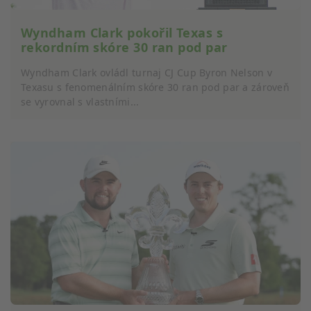
Speciální funkce IAB:
Wyndham Clark pokořil Texas s
Používání přesných údajů o zeměpisné
rekordním skóre 30 ran pod par
poloze
Wyndham Clark ovládl turnaj CJ Cup Byron Nelson v
Identifikace zařízení na základě aktivně
Texasu s fenomenálním skóre 30 ran pod par a zároveň
vyžádaných informací
se vyrovnal s vlastními...
Účely zpracování, které nesouvisejí s IAB:
Nezbytné
Výkon
Funkční
Reklamní