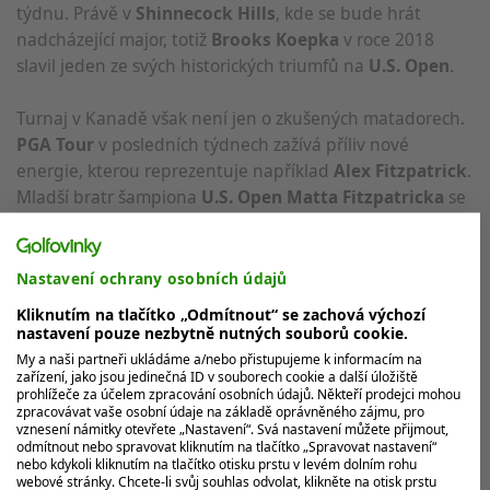
týdnu. Právě v
Shinnecock Hills
, kde se bude hrát
nadcházející major, totiž
Brooks Koepka
v roce 2018
slavil jeden ze svých historických triumfů na
U.S. Open
.
Turnaj v Kanadě však není jen o zkušených matadorech.
PGA Tour
v posledních týdnech zažívá příliv nové
energie, kterou reprezentuje například
Alex Fitzpatrick
.
Mladší bratr šampiona
U.S. Open
Matta Fitzpatricka
se
během necelého měsíce katapultoval z
DP World Tour
mezi elitu díkysvému vítězství na
Zurich Classic
.
Nastavení ochrany osobních údajů
Kliknutím na tlačítko „Odmítnout“ se zachová výchozí
nastavení pouze nezbytně nutných souborů cookie.
Alex Fitzpatrick
, který už má nyní zajištěnou
My a naši partneři ukládáme a/nebo přistupujeme k informacím na
plnohodnotnou kartu na
PGA Tour
až do konce roku
zařízení, jako jsou jedinečná ID v souborech cookie a další úložiště
2028, potvrzuje svou kvalitu stabilními výsledky, včetně
prohlížeče za účelem zpracování osobních údajů. Někteří prodejci mohou
zpracovávat vaše osobní údaje na základě oprávněného zájmu, pro
čtvrtého místa z
Truist Championship
a šestého z
vznesení námitky otevřete „Nastavení“. Svá nastavení můžete přijmout,
Memorialu
.
„Cítil jsem trochu tlak, abych ukázal, že moje
odmítnout nebo spravovat kliknutím na tlačítko „Spravovat nastavení“
nebo kdykoli kliknutím na tlačítko otisku prstu v levém dolním rohu
hra je dost dobrá. Jako každý golfista chci být na
PGA Tour
webové stránky. Chcete-li svůj souhlas odvolat, klikněte na otisk prstu