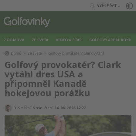
VYHLEDAT...
Z DOMOVA
ZE SVĚTA
VIDEO & STAR
GOLFOVÝ AREÁL ROKU
Domů
Ze světa
Golfový provokatér? Clark vytáhl
Golfový provokatér? Clark
vytáhl dres USA a
připomněl Kanadě
hokejovou porážku
D. Smékal
5 min. čtení
14. 06. 2026 12:22