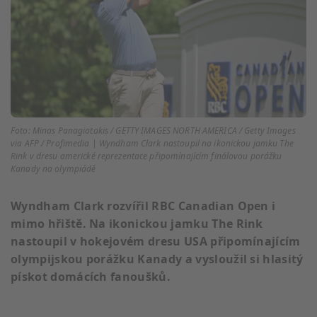
Foto: Minas Panagiotakis / GETTY IMAGES NORTH AMERICA / Getty Images
via AFP / Profimedia | Wyndham Clark nastoupil na ikonickou jamku The
Rink v dresu americké reprezentace připomínajícím finálovou porážku
Kanady na olympiádě
Wyndham Clark rozvířil RBC Canadian Open i
mimo hřiště. Na ikonickou jamku The Rink
nastoupil v hokejovém dresu USA připomínajícím
olympijskou porážku Kanady a vysloužil si hlasitý
pískot domácích fanoušků.