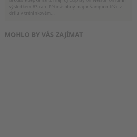
Brooks Koepka na turnaji CJ Cup Byron Nelson ohromil
výsledkem 63 ran. Pětinásobný major šampion těžil z
drilu v tréninkovém...
MOHLO BY VÁS ZAJÍMAT