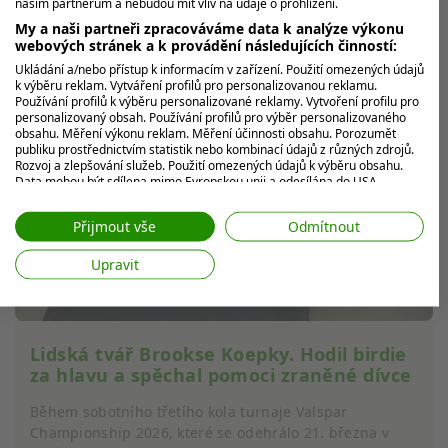
našim partnerům a nebudou mít vliv na údaje o prohlížení.
hvězdami, jako je právě
Travis Kelce
, jsou běžnou
My a naši partneři zpracováváme data k analýze výkonu
součástí jejich životů.
webových stránek a k provádění následujících činností:
Ukládání a/nebo přístup k informacím v zařízení. Použití omezených údajů
k výběru reklam. Vytváření profilů pro personalizovanou reklamu.
Používání profilů k výběru personalizované reklamy. Vytvoření profilu pro
personalizovaný obsah. Používání profilů pro výběr personalizovaného
obsahu. Měření výkonu reklam. Měření účinnosti obsahu. Porozumět
publiku prostřednictvím statistik nebo kombinací údajů z různých zdrojů.
Rozvoj a zlepšování služeb. Použití omezených údajů k výběru obsahu.
Data mohou být sdílena mimo Evropskou unii a odesílána do USA.
Váš souhlas a zásady používání cookie se vztahují pouze na tento
web/aplikaci.
Přijmout vše
Odmítnout
Zobrazit seznam partnerů (7 Prodejci IAB)
Upravit
Vaše údaje používáme pro následující účely:
Účely zpracování IAB:
Ukládání a/nebo přístup k informacím v
zařízení
Lidská tvář Brookse Koepky. Hodil birdie
za hlavu a spěchal pomoci zraněné dívce
Použití omezených údajů k výběru reklam
Během sobotního třetího kola turnaje Valspar
Vytváření profilů pro personalizovanou
Championship 2026, které se odehrálo 21. března v
reklamu