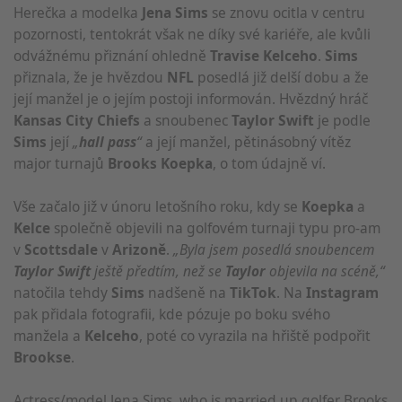
Herečka a modelka
Jena Sims
se znovu ocitla v centru
pozornosti, tentokrát však ne díky své kariéře, ale kvůli
odvážnému přiznání ohledně
Travise Kelceho
.
Sims
přiznala, že je hvězdou
NFL
posedlá již delší dobu a že
její manžel je o jejím postoji informován. Hvězdný hráč
Kansas City Chiefs
a snoubenec
Taylor Swift
je podle
Sims
její
„
hall pass
“
a její manžel, pětinásobný vítěz
major turnajů
Brooks Koepka
, o tom údajně ví.
Vše začalo již v únoru letošního roku, kdy se
Koepka
a
Kelce
společně objevili na golfovém turnaji typu pro-am
v
Scottsdale
v
Arizoně
.
„Byla jsem posedlá snoubencem
Taylor Swift
ještě předtím, než se
Taylor
objevila na scéně,“
natočila tehdy
Sims
nadšeně na
TikTok
. Na
Instagram
pak přidala fotografii, kde pózuje po boku svého
manžela a
Kelceho
, poté co vyrazila na hřiště podpořit
Brookse
.
Actress/model Jena Sims, who is married up golfer Brooks