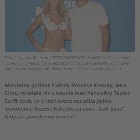
Foto: Alexander Tamargo / GETTY IMAGES NORTH AMERICA / Getty Images
via AFP / Profimedia | Jena Sims naštvala fanoušky zpěvačky Taylor Swift
poté, co označila jejího snoubence Travise Kelceho za svou „hall pass“
Manželka golfové hvězdy Brookse Koepky, Jena
Sims, vyvolala vlnu nevole mezi fanoušky Taylor
Swift poté, co v rozhovoru označila jejího
snoubence Travise Kelceho za svou „hall pass“
tedy za „povolenou nevěru".