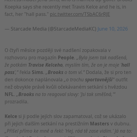
Koepka says she recently met Travis Kelce and he is, in
fact, her "hall pass."
pic.twitter.com/TSbAC6rRJE
— Starcade Media (@StarcadeMediaKC)
June 10, 2026
O čtyři měsíce později své nadšení zopakovala v
rozhovoru pro magazín
People
.
„Byla jsem tak nadšená,
že potkám
Travise Kelceho
, myslím tím, že on je moje '
hall
pass
',“
řekla
Sims
.
„
Brooks
o tom ví.“
Dodala, že si pro ten
den dokonce naplánovala
„o trochu
sportovnější
“
outfit
než obvykle právě kvůli očekávaném setkání s hvězdou
NFL
.
„
Brooks
na to reagoval slovy: 'Jsi tak směšná,'“
prozradila.
Kelce
si ji podle jejích slov zapamatoval, což se ukázalo
při jejich dalším setkání na prestižním
Masters
v dubnu.
„Přišel přímo ke mně a řekl: 'Hej, rád tě zase vidím.' Já na to: