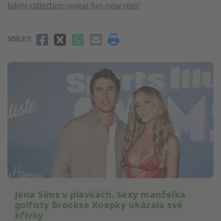
bikini-collection-reveal-fun-new-reel/
Používání přesných údajů o zeměpisné
poloze
SDÍLET:
Identifikace zařízení na základě aktivně
vyžádaných informací
Účely zpracování, které nesouvisejí s IAB:
Nezbytné
Výkon
Funkční
Reklamní
Jena Sims v plavkách. Sexy manželka
golfisty Brookse Koepky ukázala své
křivky