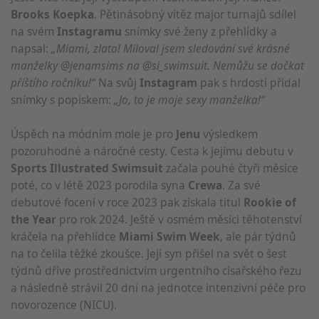
Brooks Koepka
. Pětinásobný vítěz major turnajů sdílel
na svém
Instagramu
snímky své ženy z přehlídky a
napsal:
„Miami, zlato! Miloval jsem sledování své krásné
manželky @jenamsims na @si_swimsuit. Nemůžu se dočkat
příštího ročníku!“
Na svůj
Instagram
pak s hrdostí přidal
snímky s popiskem:
„Jo, to je moje sexy manželka!“
Úspěch na módním mole je pro
Jenu
výsledkem
pozoruhodné a náročné cesty. Cesta k jejímu debutu v
Sports Illustrated Swimsuit
začala pouhé čtyři měsíce
poté, co v létě 2023 porodila syna
Crewa
. Za své
debutové focení v roce 2023 pak získala titul
Rookie of
the Year
pro rok 2024. Ještě v osmém měsíci těhotenství
kráčela na přehlídce
Miami Swim Week
, ale pár týdnů
na to čelila těžké zkoušce. Její syn přišel na svět o šest
týdnů dříve prostřednictvím urgentního císařského řezu
a následně strávil 20 dní na jednotce intenzivní péče pro
novorozence (NICU).