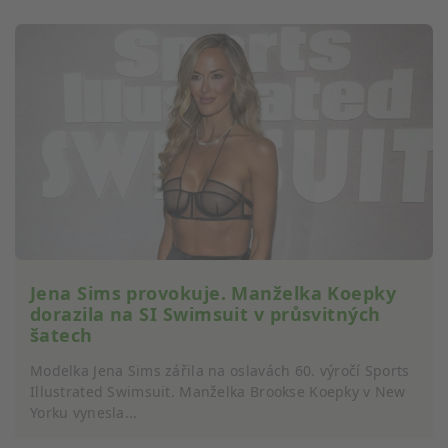
Jena Sims provokuje. Manželka Koepky
dorazila na SI Swimsuit v průsvitných
šatech
Modelka Jena Sims zářila na oslavách 60. výročí Sports
Illustrated Swimsuit. Manželka Brookse Koepky v New
Yorku vynesla...