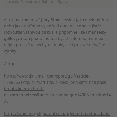
areálu Innisbrook Golf and Spa...
Používání profilů k výběru personalizované
reklamy
Ať už byl komentář
Jeny Sims
myšlen jako nevinný žert
Vytváření profilů pro personalizovaný
nebo jako upřímné vyjádření obdivu, jedno je jisté:
obsah
rozpoutal vášnivou diskusi a připomněl, že i manželky
golfových šampionů mohou být středem zájmu médií
Používání profilů pro výběr
personalizovaného obsahu
nejen pro své úspěchy na mole, ale i pro své odvážné
výroky.
Měření výkonu reklam
Zdroj:
Měření výkonu obsahu
https://www.dailymail.com/sport/golf/article-
Porozumění publiku prostřednictvím
statistik nebo kombinací údajů z různých
15885621/taylor-swift-travis-kelce-jena-sims-hall-pass-
zdrojů
brooks-koepka.html?
ns_mchannel=rss&amp;ns_campaign=1490&amp;ito=14
Rozvoj a zlepšování služeb
90
Použití omezených údajů k výběru obsahu
https://womensgolfjournal.com/p/jena-sims-stuns-fans-
Speciální funkce IAB: