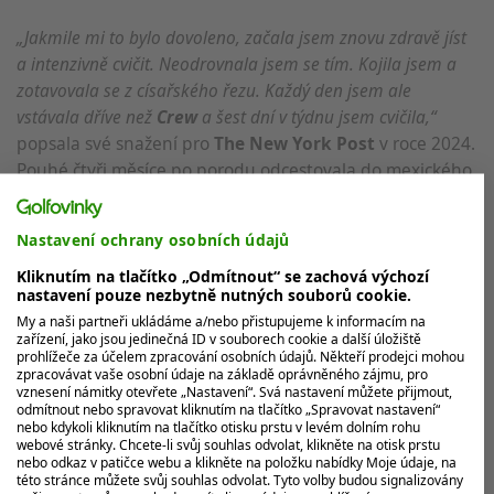
„Jakmile mi to bylo dovoleno, začala jsem znovu zdravě jíst
a intenzivně cvičit. Neodrovnala jsem se tím. Kojila jsem a
zotavovala se z císařského řezu. Každý den jsem ale
vstávala dříve než
Crew
a šest dní v týdnu jsem cvičila,“
popsala své snažení pro
The New York Post
v roce 2024.
Pouhé čtyři měsíce po porodu odcestovala do mexického
Quintana Roo
na své debutové focení, čímž se stala
inspirací pro mnoho maminek.
Nastavení ochrany osobních údajů
Manželský pár spojený sportem a humorem
Kliknutím na tlačítko „Odmítnout“ se zachová výchozí
nastavení pouze nezbytně nutných souborů cookie.
My a naši partneři ukládáme a/nebo přistupujeme k informacím na
Sims
a
Koepka
jsou spolu již čtyři roky a jejich vztah je
zařízení, jako jsou jedinečná ID v souborech cookie a další úložiště
založený na vzájemné podpoře a společném smyslu pro
prohlížeče za účelem zpracování osobních údajů. Někteří prodejci mohou
zpracovávat vaše osobní údaje na základě oprávněného zájmu, pro
humor, jak naznačuje i nedávná poznámka o
„
hall pass
“
.
vznesení námitky otevřete „Nastavení“. Svá nastavení můžete přijmout,
Zatímco
Sims
vtipkovala o
Travisovi
,
Koepka
nešetřil
odmítnout nebo spravovat kliknutím na tlačítko „Spravovat nastavení“
nebo kdykoli kliknutím na tlačítko otisku prstu v levém dolním rohu
chválou na adresu své manželky po její úspěšné
webové stránky. Chcete-li svůj souhlas odvolat, klikněte na otisk prstu
přehlídce. Jejich společná přítomnost na sportovních a
nebo odkaz v patičce webu a klikněte na položku nabídky Moje údaje, na
této stránce můžete svůj souhlas odvolat. Tyto volby budou signalizovány
společenských akcích, včetně setkání s takovými