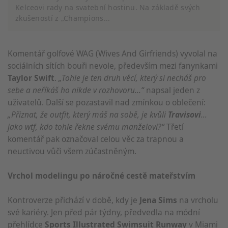
Kelceovi rady na svatební hostinu. Na základě svých
zkušeností z „Champions...
Komentář golfové WAG (Wives And Girfriends) vyvolal na
sociálních sítích bouři nevole, především mezi fanynkami
Taylor Swift
.
„Tohle je ten druh věcí, který si necháš pro
sebe a neříkáš ho nikde v rozhovoru...“
napsal jeden z
uživatelů. Další se pozastavil nad zmínkou o oblečení:
„Přiznat, že outfit, který máš na sobě, je kvůli
Travisovi
...
jako wtf, kdo tohle řekne svému manželovi?“
Třetí
komentář pak označoval celou věc za trapnou a
neuctivou vůči všem zúčastněným.
Vrchol modelingu po náročné cestě mateřstvím
Kontroverze přichází v době, kdy je
Jena Sims
na vrcholu
své kariéry. Jen před pár týdny, předvedla na módní
přehlídce
Sports Illustrated Swimsuit Runway
v Miami