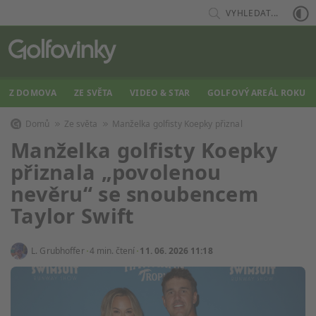
VYHLEDAT...
Z DOMOVA
ZE SVĚTA
VIDEO & STAR
GOLFOVÝ AREÁL ROKU
Domů
Ze světa
Manželka golfisty Koepky přiznal
Manželka golfisty Koepky
přiznala „povolenou
nevěru“ se snoubencem
Taylor Swift
L. Grubhoffer
4 min. čtení
11. 06. 2026 11:18