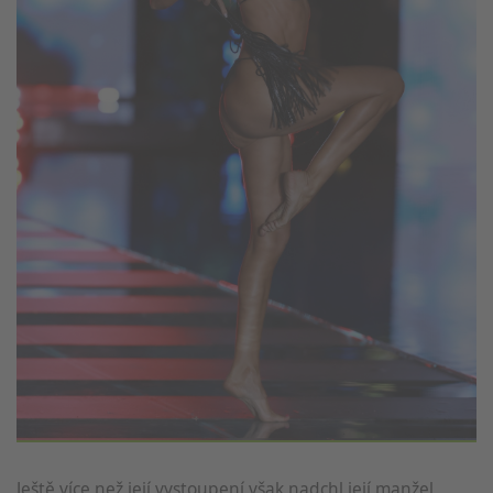
Ještě více než její vystoupení však nadchl její manžel