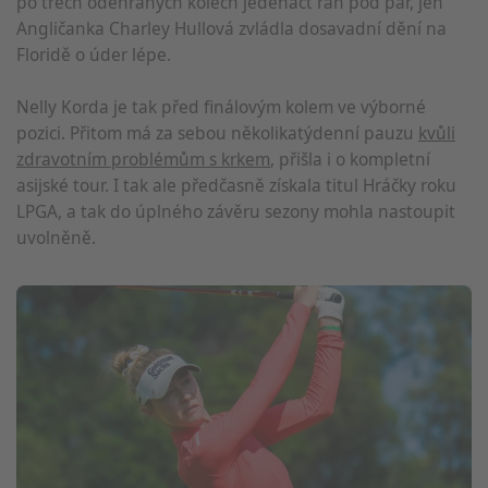
po třech odehraných kolech jedenáct ran pod par, jen
Angličanka Charley Hullová zvládla dosavadní dění na
Floridě o úder lépe.
Nelly Korda je tak před finálovým kolem ve výborné
pozici. Přitom má za sebou několikatýdenní pauzu
kvůli
zdravotním problémům s krkem
, přišla i o kompletní
asijské tour. I tak ale předčasně získala titul Hráčky roku
LPGA, a tak do úplného závěru sezony mohla nastoupit
uvolněně.