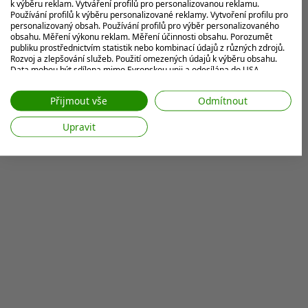
k výběru reklam. Vytváření profilů pro personalizovanou reklamu.
Používání profilů k výběru personalizované reklamy. Vytvoření profilu pro
personalizovaný obsah. Používání profilů pro výběr personalizovaného
obsahu. Měření výkonu reklam. Měření účinnosti obsahu. Porozumět
publiku prostřednictvím statistik nebo kombinací údajů z různých zdrojů.
Rozvoj a zlepšování služeb. Použití omezených údajů k výběru obsahu.
Data mohou být sdílena mimo Evropskou unii a odesílána do USA.
Váš souhlas a zásady používání cookie se vztahují pouze na tento
web/aplikaci.
Přijmout vše
Odmítnout
Zobrazit seznam partnerů (7 Prodejci IAB)
Upravit
Vaše údaje používáme pro následující účely:
Účely zpracování IAB:
Ukládání a/nebo přístup k informacím v
zařízení
Použití omezených údajů k výběru reklam
Vytváření profilů pro personalizovanou
reklamu
Používání profilů k výběru personalizované
reklamy