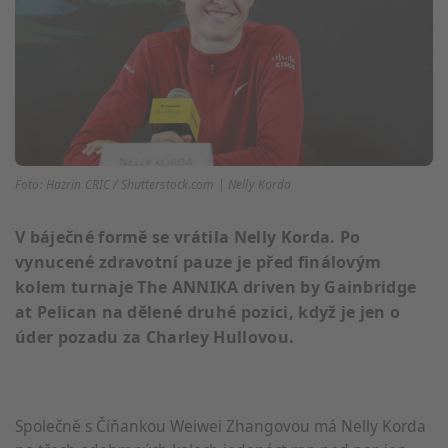
Foto: Hazrin CRIC / Shutterstock.com | Nelly Korda
V báječné formě se vrátila Nelly Korda. Po
vynucené zdravotní pauze je před finálovým
kolem turnaje The ANNIKA driven by Gainbridge
at Pelican na dělené druhé pozici, když je jen o
úder pozadu za Charley Hullovou.
Společně s Číňankou Weiwei Zhangovou má Nelly Korda