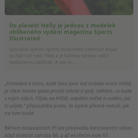
Do plavek! Nelly je jednou z modelek
oblíbeného vydání magazínu Sports
Illustrated
Speciální vydání Sports Illustrated Swimsuit Issue
vychází od roku 1964 a je každou sezonu ostře
sledovanou událostí. A tak se...
„Vzhledem k tomu, kolik času jsem teď strávila mimo hřiště,
je cílem tohoto týdne prostě zahrát si golf. Udělám, co bude
v mých silách. Půjdu na hřiště, odpálím míček a uvidím, jak
to půjde,“
připouštěla proto, že úplně přesně netuší, jak
na tom bude.
Během dosavadních tří kol předvedla konzistentní výkon,
když dvakrát zahrála 66, a až ve třetím kole 67.