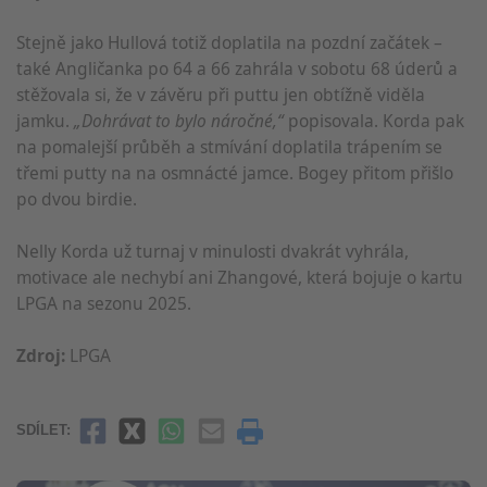
Stejně jako Hullová totiž doplatila na pozdní začátek –
také Angličanka po 64 a 66 zahrála v sobotu 68 úderů a
stěžovala si, že v závěru při puttu jen obtížně viděla
jamku.
„Dohrávat to bylo náročné,“
popisovala. Korda pak
na pomalejší průběh a stmívání doplatila trápením se
třemi putty na na osmnácté jamce. Bogey přitom přišlo
po dvou birdie.
Nelly Korda už turnaj v minulosti dvakrát vyhrála,
motivace ale nechybí ani Zhangové, která bojuje o kartu
LPGA na sezonu 2025.
Zdroj:
LPGA
SDÍLET: