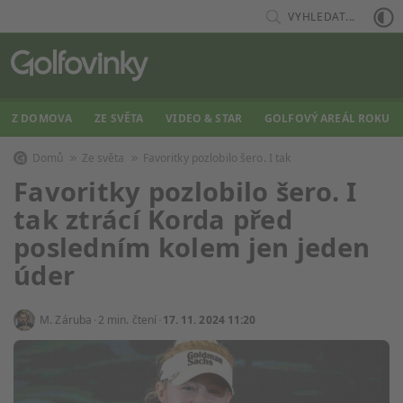
VYHLEDAT...
Z DOMOVA
ZE SVĚTA
VIDEO & STAR
GOLFOVÝ AREÁL ROKU
Domů
Ze světa
Favoritky pozlobilo šero. I tak
Favoritky pozlobilo šero. I
tak ztrácí Korda před
posledním kolem jen jeden
úder
M. Záruba
2 min. čtení
17. 11. 2024 11:20