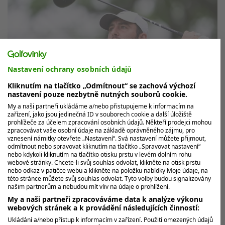
Nastavení ochrany osobních údajů
Kliknutím na tlačítko „Odmítnout“ se zachová výchozí
nastavení pouze nezbytně nutných souborů cookie.
My a naši partneři ukládáme a/nebo přistupujeme k informacím na
zařízení, jako jsou jedinečná ID v souborech cookie a další úložiště
prohlížeče za účelem zpracování osobních údajů. Někteří prodejci mohou
Staré auto, vysoký nájezd, cena přes 1,2
zpracovávat vaše osobní údaje na základě oprávněného zájmu, pro
vznesení námitky otevřete „Nastavení“. Svá nastavení můžete přijmout,
milionu. Scheffler draží svůj unikátní vůz
odmítnout nebo spravovat kliknutím na tlačítko „Spravovat nastavení“
nebo kdykoli kliknutím na tlačítko otisku prstu v levém dolním rohu
Je to výjimečná příležitost. A pravděpodobně i skvělá
webové stránky. Chcete-li svůj souhlas odvolat, klikněte na otisk prstu
investice. Světová jednička Scottie Scheffler se vzdává
nebo odkaz v patičce webu a klikněte na položku nabídky Moje údaje, na
této stránce můžete svůj souhlas odvolat. Tyto volby budou signalizovány
formou aukce...
našim partnerům a nebudou mít vliv na údaje o prohlížení.
My a naši partneři zpracováváme data k analýze výkonu
webových stránek a k provádění následujících činností:
MOHLO BY VÁS ZAJÍMAT
Ukládání a/nebo přístup k informacím v zařízení. Použití omezených údajů