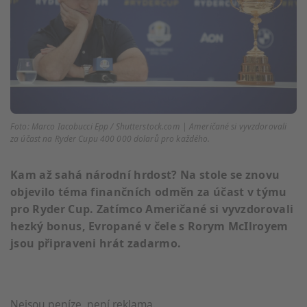
Foto: Marco Iacobucci Epp / Shutterstock.com | Američané si vyvzdorovali
za účast na Ryder Cupu 400 000 dolarů pro každého.
Kam až sahá národní hrdost? Na stole se znovu
objevilo téma finančních odměn za účast v týmu
pro Ryder Cup. Zatímco Američané si vyvzdorovali
hezký bonus, Evropané v čele s Rorym McIlroyem
jsou připraveni hrát zadarmo.
Nejsou peníze, není reklama.