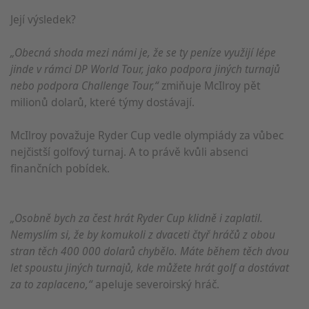
Její výsledek?
„Obecná shoda mezi námi je, že se ty peníze využijí lépe
jinde v rámci DP World Tour, jako podpora jiných turnajů
nebo podpora Challenge Tour,“
zmiňuje McIlroy pět
milionů dolarů, které týmy dostávají.
McIlroy považuje Ryder Cup vedle olympiády za vůbec
nejčistší golfový turnaj. A to právě kvůli absenci
finančních pobídek.
„Osobně bych za čest hrát Ryder Cup klidně i zaplatil.
Nemyslím si, že by komukoli z dvaceti čtyř hráčů z obou
stran těch 400 000 dolarů chybělo. Máte během těch dvou
let spoustu jiných turnajů, kde můžete hrát golf a dostávat
za to zaplaceno,“
apeluje severoirský hráč.