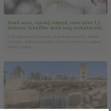
Staré auto, vysoký nájezd, cena přes 1,2
milionu. Scheffler draží svůj unikátní vůz
Je to výjimečná příležitost. A pravděpodobně i skvělá
investice. Světová jednička Scottie Scheffler se vzdává
formou aukce...