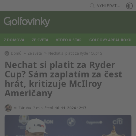
VYHLEDAT...
Z DOMOVA
ZE SVĚTA
VIDEO & STAR
GOLFOVÝ AREÁL ROKU
Domů
Ze světa
Nechat si platit za Ryder Cup? S
Nechat si platit za Ryder
Cup? Sám zaplatím za čest
hrát, kritizuje McIlroy
Američany
M. Záruba
2 min. čtení
16. 11. 2024 12:17