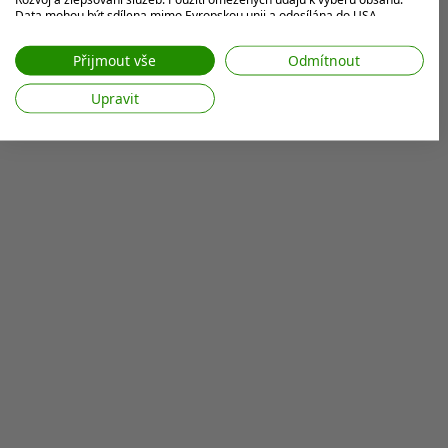
Data mohou být sdílena mimo Evropskou unii a odesílána do USA.
Váš souhlas a zásady používání cookie se vztahují pouze na tento
web/aplikaci.
Přijmout vše
Odmítnout
Zobrazit seznam partnerů (7 Prodejci IAB)
Upravit
Vaše údaje používáme pro následující účely:
Účely zpracování IAB:
Ukládání a/nebo přístup k informacím v
zařízení
Použití omezených údajů k výběru reklam
Vytváření profilů pro personalizovanou
reklamu
Používání profilů k výběru personalizované
reklamy
Vytváření profilů pro personalizovaný
obsah
Používání profilů pro výběr