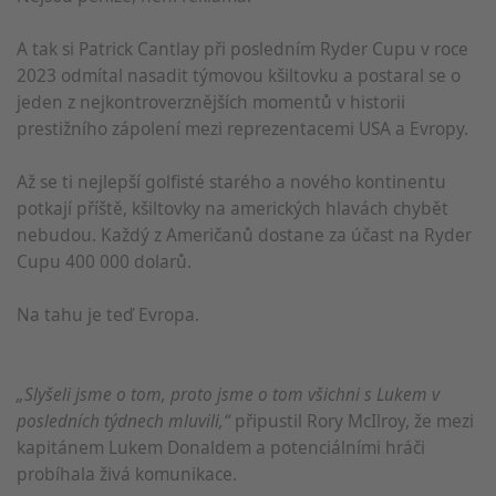
A tak si Patrick Cantlay při posledním Ryder Cupu v roce
2023 odmítal nasadit týmovou kšiltovku a postaral se o
jeden z nejkontroverznějších momentů v historii
prestižního zápolení mezi reprezentacemi USA a Evropy.
Až se ti nejlepší golfisté starého a nového kontinentu
potkají příště, kšiltovky na amerických hlavách chybět
nebudou. Každý z Američanů dostane za účast na Ryder
Cupu 400 000 dolarů.
Na tahu je teď Evropa.
„Slyšeli jsme o tom, proto jsme o tom všichni s Lukem v
posledních týdnech mluvili,“
připustil Rory McIlroy, že mezi
kapitánem Lukem Donaldem a potenciálními hráči
probíhala živá komunikace.