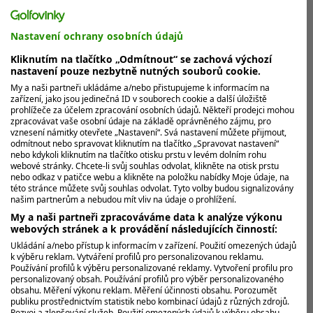
Nastavení ochrany osobních údajů
O co se hraje na DP World Tour v Dubaji?
Kliknutím na tlačítko „Odmítnout“ se zachová výchozí
O deset karet PGA Tour i deset milionů
nastavení pouze nezbytně nutných souborů cookie.
dolarů
My a naši partneři ukládáme a/nebo přistupujeme k informacím na
zařízení, jako jsou jedinečná ID v souborech cookie a další úložiště
Odměnou za celou letošní sezonu je pro padesátku
prohlížeče za účelem zpracování osobních údajů. Někteří prodejci mohou
nejlepších golfistů velkolepé finále DP World Tour
zpracovávat vaše osobní údaje na základě oprávněného zájmu, pro
Championship. Hraje se v...
vznesení námitky otevřete „Nastavení“. Svá nastavení můžete přijmout,
odmítnout nebo spravovat kliknutím na tlačítko „Spravovat nastavení“
nebo kdykoli kliknutím na tlačítko otisku prstu v levém dolním rohu
webové stránky. Chcete-li svůj souhlas odvolat, klikněte na otisk prstu
MOHLO BY VÁS ZAJÍMAT
nebo odkaz v patičce webu a klikněte na položku nabídky Moje údaje, na
této stránce můžete svůj souhlas odvolat. Tyto volby budou signalizovány
našim partnerům a nebudou mít vliv na údaje o prohlížení.
My a naši partneři zpracováváme data k analýze výkonu
webových stránek a k provádění následujících činností:
Ukládání a/nebo přístup k informacím v zařízení. Použití omezených údajů
k výběru reklam. Vytváření profilů pro personalizovanou reklamu.
Používání profilů k výběru personalizované reklamy. Vytvoření profilu pro
personalizovaný obsah. Používání profilů pro výběr personalizovaného
obsahu. Měření výkonu reklam. Měření účinnosti obsahu. Porozumět
publiku prostřednictvím statistik nebo kombinací údajů z různých zdrojů.
Rozvoj a zlepšování služeb. Použití omezených údajů k výběru obsahu.