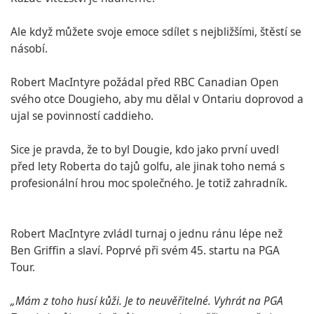
Ale když můžete svoje emoce sdílet s nejbližšími, štěstí se
násobí.
Robert MacIntyre požádal před RBC Canadian Open
svého otce Dougieho, aby mu dělal v Ontariu doprovod a
ujal se povinností caddieho.
Sice je pravda, že to byl Dougie, kdo jako první uvedl
před lety Roberta do tajů golfu, ale jinak toho nemá s
profesionální hrou moc společného. Je totiž zahradník.
Robert MacIntyre zvládl turnaj o jednu ránu lépe než
Ben Griffin a slaví. Poprvé při svém 45. startu na PGA
Tour.
„Mám z toho husí kůži. Je to neuvěřitelné. Vyhrát na PGA