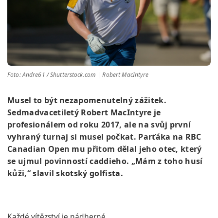
Foto: Andre61 / Shutterstock.com | Robert MacIntyre
Musel to být nezapomenutelný zážitek.
Sedmadvacetiletý Robert MacIntyre je
profesionálem od roku 2017, ale na svůj první
vyhraný turnaj si musel počkat. Parťáka na RBC
Canadian Open mu přitom dělal jeho otec, který
se ujmul povinností caddieho. „Mám z toho husí
kůži,“ slavil skotský golfista.
Každé vítězství je nádherné.