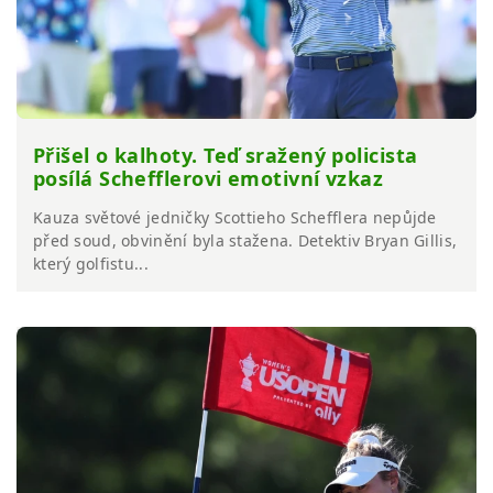
Přišel o kalhoty. Teď sražený policista
posílá Schefflerovi emotivní vzkaz
Kauza světové jedničky Scottieho Schefflera nepůjde
před soud, obvinění byla stažena. Detektiv Bryan Gillis,
který golfistu...