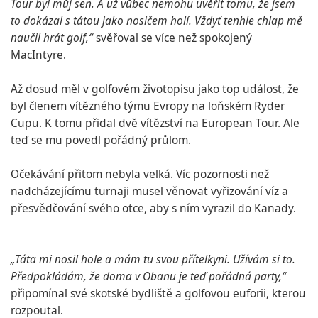
Tour byl můj sen. A už vůbec nemohu uvěřit tomu, že jsem
to dokázal s tátou jako nosičem holí. Vždyť tenhle chlap mě
naučil hrát golf,“
svěřoval se více než spokojený
MacIntyre.
Až dosud měl v golfovém životopisu jako top událost, že
byl členem vítězného týmu Evropy na loňském Ryder
Cupu. K tomu přidal dvě vítězství na European Tour. Ale
teď se mu povedl pořádný průlom.
Očekávání přitom nebyla velká. Víc pozornosti než
nadcházejícímu turnaji musel věnovat vyřizování víz a
přesvědčování svého otce, aby s ním vyrazil do Kanady.
„Táta mi nosil hole a mám tu svou přítelkyni. Užívám si to.
Předpokládám, že doma v Obanu je teď pořádná party,“
připomínal své skotské bydliště a golfovou euforii, kterou
rozpoutal.