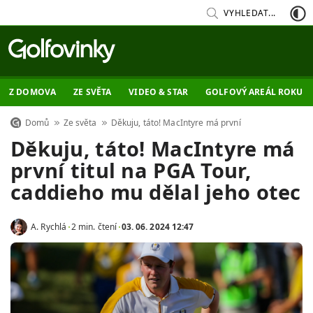
VYHLEDAT...
Z DOMOVA
ZE SVĚTA
VIDEO & STAR
GOLFOVÝ AREÁL ROKU
Domů
Ze světa
Děkuju, táto! MacIntyre má první
Děkuju, táto! MacIntyre má
první titul na PGA Tour,
caddieho mu dělal jeho otec
A. Rychlá
2 min. čtení
03. 06. 2024 12:47