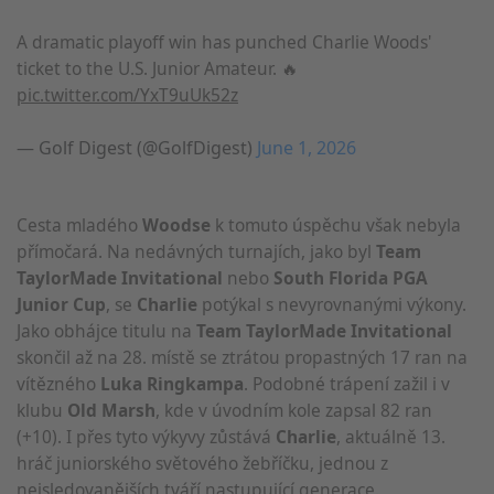
A dramatic playoff win has punched Charlie Woods'
ticket to the U.S. Junior Amateur. 🔥
pic.twitter.com/YxT9uUk52z
— Golf Digest (@GolfDigest)
June 1, 2026
Cesta mladého
Woodse
k tomuto úspěchu však nebyla
přímočará. Na nedávných turnajích, jako byl
Team
TaylorMade Invitational
nebo
South Florida PGA
Junior Cup
, se
Charlie
potýkal s nevyrovnanými výkony.
Jako obhájce titulu na
Team TaylorMade Invitational
skončil až na 28. místě se ztrátou propastných 17 ran na
vítězného
Luka Ringkampa
. Podobné trápení zažil i v
klubu
Old Marsh
, kde v úvodním kole zapsal 82 ran
(+10). I přes tyto výkyvy zůstává
Charlie
, aktuálně 13.
hráč juniorského světového žebříčku, jednou z
nejsledovanějších tváří nastupující generace.