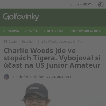
VYHLEDAT...
Z DOMOVA
ZE SVĚTA
VIDEO & STAR
GOLFOVÝ AREÁL ROKU
Domů
Ze světa
Charlie Woods jde ve stopách Tig
Charlie Woods jde ve
stopách Tigera. Vybojoval si
účast na US Junior Amateur
L. Grubhoffer
4 min. čtení
07. 06. 2026 10:55