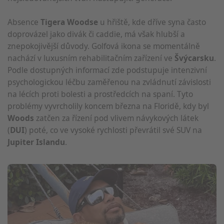
Absence
Tigera Woodse
u hřiště, kde dříve syna často
doprovázel jako divák či caddie, má však hlubší a
znepokojivější důvody. Golfová ikona se momentálně
nachází v luxusním rehabilitačním zařízení ve
Švýcarsku
.
Podle dostupných informací zde podstupuje intenzivní
psychologickou léčbu zaměřenou na zvládnutí závislosti
na lécích proti bolesti a prostředcích na spaní. Tyto
problémy vyvrcholily koncem března na Floridě, kdy byl
Woods
zatčen za řízení pod vlivem návykových látek
(
DUI
) poté, co ve vysoké rychlosti převrátil své SUV na
Jupiter Islandu
.