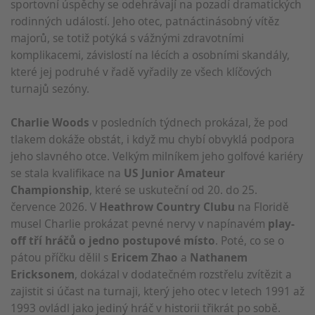
sportovní úspěchy se odehrávají na pozadí dramatických
rodinných událostí. Jeho otec, patnáctinásobný vítěz
majorů, se totiž potýká s vážnými zdravotními
komplikacemi, závislostí na lécích a osobními skandály,
které jej podruhé v řadě vyřadily ze všech klíčových
turnajů sezóny.
Charlie Woods
v posledních týdnech prokázal, že pod
tlakem dokáže obstát, i když mu chybí obvyklá podpora
jeho slavného otce. Velkým milníkem jeho golfové kariéry
se stala kvalifikace na
US Junior Amateur
Championship
, které se uskuteční od 20. do 25.
července 2026. V
Heathrow Country Clubu
na Floridě
musel Charlie prokázat pevné nervy v napínavém
play-
off tří hráčů o jedno postupové místo
. Poté, co se o
pátou příčku dělil s
Ericem Zhao
a
Nathanem
Ericksonem
, dokázal v dodatečném rozstřelu zvítězit a
zajistit si účast na turnaji, který jeho otec v letech 1991 až
1993 ovládl jako jediný hráč v historii třikrát po sobě.