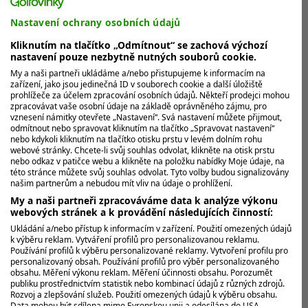
Nastavení ochrany osobních údajů
Zatímco se tedy svět modlí za
Tigerovo
zdraví, pozornost
se upírá k
Charliemu
, který na fairwayích bojuje nejen se
Kliknutím na tlačítko „Odmítnout“ se zachová výchozí
soupeři, ale především s obrovským očekáváním, které s
nastavení pouze nezbytně nutných souborů cookie.
sebou jeho slavné jméno přináší.
My a naši partneři ukládáme a/nebo přistupujeme k informacím na
zařízení, jako jsou jedinečná ID v souborech cookie a další úložiště
prohlížeče za účelem zpracování osobních údajů. Někteří prodejci mohou
Zdroj:
zpracovávat vaše osobní údaje na základě oprávněného zájmu, pro
vznesení námitky otevřete „Nastavení“. Svá nastavení můžete přijmout,
odmítnout nebo spravovat kliknutím na tlačítko „Spravovat nastavení“
https://www.gbnews.com/sport/golf/tiger-woods-charlie-
nebo kdykoli kliknutím na tlačítko otisku prstu v levém dolním rohu
webové stránky. Chcete-li svůj souhlas odvolat, klikněte na otisk prstu
us-junior-amateur-championship
nebo odkaz v patičce webu a klikněte na položku nabídky Moje údaje, na
této stránce můžete svůj souhlas odvolat. Tyto volby budou signalizovány
našim partnerům a nebudou mít vliv na údaje o prohlížení.
My a naši partneři zpracováváme data k analýze výkonu
https://www.the-sun.com/sport/16417834/charlie-
webových stránek a k provádění následujících činností:
woods-florida-tournament-tiger-absent-rehab/
Ukládání a/nebo přístup k informacím v zařízení. Použití omezených údajů
k výběru reklam. Vytváření profilů pro personalizovanou reklamu.
Používání profilů k výběru personalizované reklamy. Vytvoření profilu pro
https://www.dailymail.com/sport/golf/article-
personalizovaný obsah. Používání profilů pro výběr personalizovaného
15850187/charlie-woods-tiger-woods-florida-golf.html?
obsahu. Měření výkonu reklam. Měření účinnosti obsahu. Porozumět
publiku prostřednictvím statistik nebo kombinací údajů z různých zdrojů.
ns_mchannel=rss&amp;ns_campaign=1490&amp;ito=14
Rozvoj a zlepšování služeb. Použití omezených údajů k výběru obsahu.
90
Data mohou být sdílena mimo Evropskou unii a odesílána do USA.