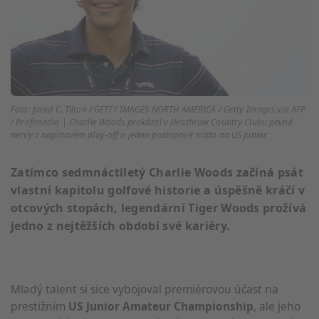
Foto: Jared C. Tilton / GETTY IMAGES NORTH AMERICA / Getty Images via AFP
/ Profimedia | Charlie Woods prokázal v Heathrow Country Clubu pevné
nervy v napínavém play-off o jedno postupové místo na US Junior
Zatímco sedmnáctiletý Charlie Woods začíná psát
vlastní kapitolu golfové historie a úspěšně kráčí v
otcových stopách, legendární Tiger Woods prožívá
jedno z nejtěžších období své kariéry.
Mladý talent si sice vybojoval premiérovou účast na
prestižním
US Junior Amateur Championship
, ale jeho