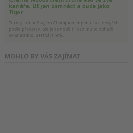
kariéře. Už jen osmnáct a bude jako
Výkon
Tiger
Funkční
Turnaj Junior Players Championship mu sice nevyšel
podle představ, ale jeho nedělní eso mu to bohatě
Reklamní
vynahradilo. Šestnáctiletý...
MOHLO BY VÁS ZAJÍMAT