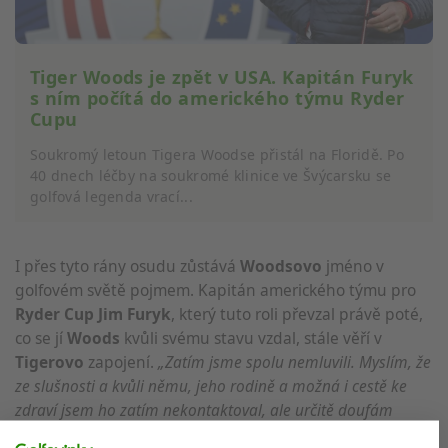
Tiger Woods je zpět v USA. Kapitán Furyk
s ním počítá do amerického týmu Ryder
Cupu
Soukromý letoun Tigera Woodse přistál na Floridě. Po
40 dnech léčby na soukromé klinice ve Švýcarsku se
golfová legenda vrací...
I přes tyto rány osudu zůstává
Woodsovo
jméno v
golfovém světě pojmem. Kapitán amerického týmu pro
Ryder Cup Jim Furyk
, který tuto roli převzal právě poté,
co se jí
Woods
kvůli svému stavu vzdal, stále věří v
Tigerovo
zapojení.
„Zatím jsme spolu nemluvili. Myslím, že
ze slušnosti a kvůli němu, jeho rodině a možná i cestě ke
zdraví jsem ho zatím nekontaktoval, ale určitě doufám
ve spolupráci,"
uvedl
Furyk
.