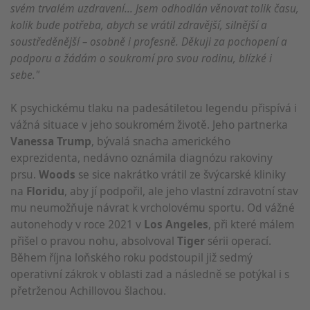
svém trvalém uzdravení... Jsem odhodlán věnovat tolik času,
kolik bude potřeba, abych se vrátil zdravější, silnější a
soustředěnější – osobně i profesně. Děkuji za pochopení a
podporu a žádám o soukromí pro svou rodinu, blízké i
sebe."
K psychickému tlaku na padesátiletou legendu přispívá i
vážná situace v jeho soukromém životě. Jeho partnerka
Vanessa Trump
, bývalá snacha amerického
exprezidenta, nedávno oznámila diagnózu rakoviny
prsu.
Woods
se sice nakrátko vrátil ze švýcarské kliniky
na
Floridu
, aby jí podpořil, ale jeho vlastní zdravotní stav
mu neumožňuje návrat k vrcholovému sportu. Od vážné
autonehody v roce 2021 v
Los Angeles
, při které málem
přišel o pravou nohu, absolvoval
Tiger
sérii operací.
Během října loňského roku podstoupil již sedmý
operativní zákrok v oblasti zad a následně se potýkal i s
přetrženou Achillovou šlachou.