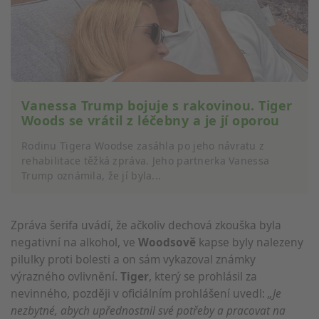
Vanessa Trump bojuje s rakovinou. Tiger
Woods se vrátil z léčebny a je jí oporou
Rodinu Tigera Woodse zasáhla po jeho návratu z
rehabilitace těžká zpráva. Jeho partnerka Vanessa
Trump oznámila, že jí byla...
Zpráva šerifa uvádí, že ačkoliv dechová zkouška byla
negativní na alkohol, ve
Woodsově
kapse byly nalezeny
pilulky proti bolesti a on sám vykazoval známky
výrazného ovlivnění.
Tiger
, který se prohlásil za
nevinného, později v oficiálním prohlášení uvedl:
„Je
nezbytné, abych upřednostnil své potřeby a pracovat na