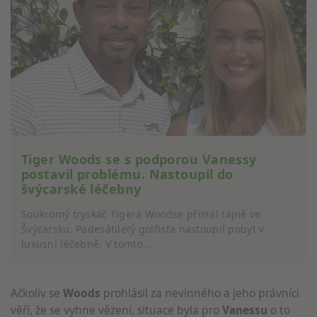
Tiger Woods se s podporou Vanessy
postavil problému. Nastoupil do
švýcarské léčebny
Soukromý tryskáč Tigera Woodse přistál tajně ve
Švýcarsku. Padesátiletý golfista nastoupil pobyt v
luxusní léčebně. V tomto...
Ačkoliv se
Woods
prohlásil za nevinného a jeho právníci
věří, že se vyhne vězení, situace byla pro
Vanessu
o to