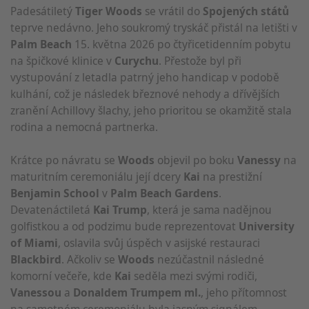
Padesátiletý
Tiger Woods
se vrátil do
Spojených států
teprve nedávno. Jeho soukromý tryskáč přistál na letišti v
Palm Beach
15. května 2026 po čtyřicetidenním pobytu
na špičkové klinice v
Curychu
. Přestože byl při
vystupování z letadla patrný jeho handicap v podobě
kulhání, což je následek březnové nehody a dřívějších
zranění Achillovy šlachy, jeho prioritou se okamžitě stala
rodina a nemocná partnerka.
Krátce po návratu se
Woods
objevil po boku
Vanessy
na
maturitním ceremoniálu její dcery
Kai
na prestižní
Benjamin School
v
Palm Beach Gardens
.
Devatenáctiletá
Kai Trump
, která je sama nadějnou
golfistkou a od podzimu bude reprezentovat
University
of Miami
, oslavila svůj úspěch v asijské restauraci
Blackbird
. Ačkoliv se
Woods
nezúčastnil následné
komorní večeře, kde
Kai
seděla mezi svými rodiči,
Vanessou
a
Donaldem Trumpem ml.
, jeho přítomnost