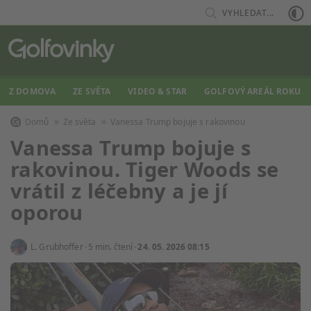
VYHLEDAT...
Z DOMOVA
ZE SVĚTA
VIDEO & STAR
GOLFOVÝ AREÁL ROKU
Domů
Ze světa
Vanessa Trump bojuje s rakovinou
Vanessa Trump bojuje s
rakovinou. Tiger Woods se
vrátil z léčebny a je jí
oporou
L. Grubhoffer
5 min. čtení
24. 05. 2026 08:15