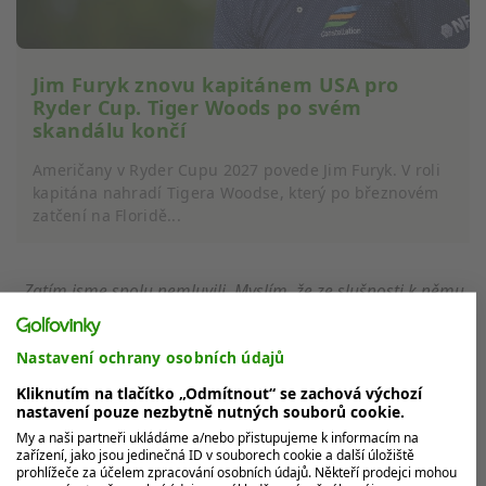
Jim Furyk znovu kapitánem USA pro
Ryder Cup. Tiger Woods po svém
skandálu končí
Američany v Ryder Cupu 2027 povede Jim Furyk. V roli
kapitána nahradí Tigera Woodse, který po březnovém
zatčení na Floridě...
„Zatím jsme spolu nemluvili. Myslím, že ze slušnosti k němu
a jeho rodině, a protože vím o jeho cestě k uzdravení, jsem
ho zatím nekontaktoval, ale udělám to. Řeknu jen, že jsem
Nastavení ochrany osobních údajů
si užíval roli asistenta kapitána po jeho boku, a to slovo
Kliknutím na tlačítko „Odmítnout“ se zachová výchozí
‚sloužit‘ používám záměrně, hned několikrát. Myslím, že do
nastavení pouze nezbytně nutných souborů cookie.
týmové šatny přinesl mnoho znalostí a zkušeností,“
nechal
My a naši partneři ukládáme a/nebo přistupujeme k informacím na
se slyšet
Jim Furyk
.
zařízení, jako jsou jedinečná ID v souborech cookie a další úložiště
prohlížeče za účelem zpracování osobních údajů. Někteří prodejci mohou