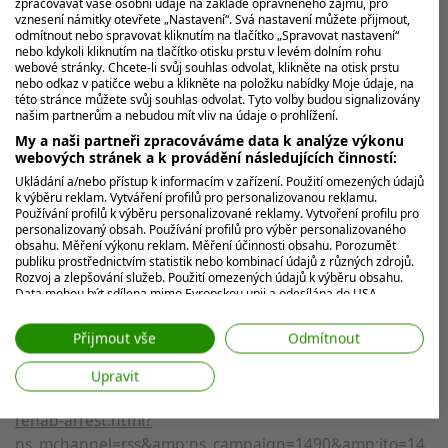
zpracovávat vaše osobní údaje na základě oprávněného zájmu, pro
Aktuálně se však veškerá pozornost soustředí na Floridu,
vznesení námitky otevřete „Nastavení“. Svá nastavení můžete přijmout,
kde
Vanessa Trump
podstupuje léčbu. Jak potvrzují lidé
odmítnout nebo spravovat kliknutím na tlačítko „Spravovat nastavení“
nebo kdykoli kliknutím na tlačítko otisku prstu v levém dolním rohu
z jejího nejbližšího okolí, modelka je obklopena láskou
webové stránky. Chcete-li svůj souhlas odvolat, klikněte na otisk prstu
svých dětí a podporou muže, který se po vlastních
nebo odkaz v patičce webu a klikněte na položku nabídky Moje údaje, na
této stránce můžete svůj souhlas odvolat. Tyto volby budou signalizovány
pádech snaží být tím nejpevnějším pilířem.
našim partnerům a nebudou mít vliv na údaje o prohlížení.
My a naši partneři zpracováváme data k analýze výkonu
Zdroj:
webových stránek a k provádění následujících činností:
Ukládání a/nebo přístup k informacím v zařízení. Použití omezených údajů
k výběru reklam. Vytváření profilů pro personalizovanou reklamu.
https://www.dailymail.com/sport/golf/article-
Používání profilů k výběru personalizované reklamy. Vytvoření profilu pro
15842925/vanessa-trump-tiger-woods-cancer-
personalizovaný obsah. Používání profilů pro výběr personalizovaného
obsahu. Měření výkonu reklam. Měření účinnosti obsahu. Porozumět
message.html?
publiku prostřednictvím statistik nebo kombinací údajů z různých zdrojů.
ns_mchannel=rss&amp;ns_campaign=1490&amp;ito=14
Rozvoj a zlepšování služeb. Použití omezených údajů k výběru obsahu.
Data mohou být sdílena mimo Evropskou unii a odesílána do USA.
90
Váš souhlas a zásady používání cookie se vztahují pouze na tento
web/aplikaci.
Přijmout vše
Odmítnout
Zobrazit seznam partnerů (7 Prodejci IAB)
https://www.dailymail.com/sport/golf/article-
Upravit
Vaše údaje používáme pro následující účely:
15825423/tiger-woods-vanessa-trump-relationship-
Účely zpracování IAB:
rehab-arrest.html?
Ukládání a/nebo přístup k informacím v
ns_mchannel=rss&amp;ns_campaign=1490&amp;ito=14