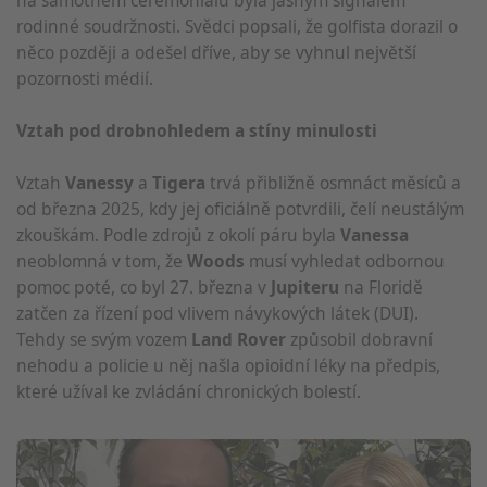
na samotném ceremoniálu byla jasným signálem
rodinné soudržnosti. Svědci popsali, že golfista dorazil o
něco později a odešel dříve, aby se vyhnul největší
pozornosti médií.
Vztah pod drobnohledem a stíny minulosti
Vztah
Vanessy
a
Tigera
trvá přibližně osmnáct měsíců a
od března 2025, kdy jej oficiálně potvrdili, čelí neustálým
zkouškám. Podle zdrojů z okolí páru byla
Vanessa
neoblomná v tom, že
Woods
musí vyhledat odbornou
pomoc poté, co byl 27. března v
Jupiteru
na Floridě
zatčen za řízení pod vlivem návykových látek (DUI).
Tehdy se svým vozem
Land Rover
způsobil dobravní
nehodu a policie u něj našla opioidní léky na předpis,
které užíval ke zvládání chronických bolestí.