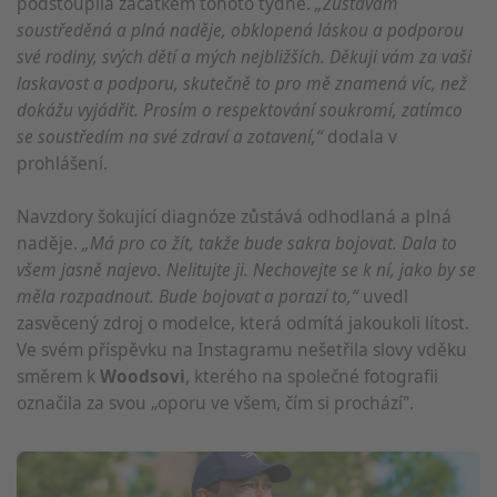
podstoupila začátkem tohoto týdne.
„Zůstávám
soustředěná a plná naděje, obklopená láskou a podporou
své rodiny, svých dětí a mých nejbližších. Děkuji vám za vaši
laskavost a podporu, skutečně to pro mě znamená víc, než
dokážu vyjádřit. Prosím o respektování soukromí, zatímco
se soustředím na své zdraví a zotavení,“
dodala v
prohlášení.
Navzdory šokující diagnóze zůstává odhodlaná a plná
naděje.
„Má pro co žít, takže bude sakra bojovat. Dala to
všem jasně najevo. Nelitujte ji. Nechovejte se k ní, jako by se
měla rozpadnout. Bude bojovat a porazí to,“
uvedl
zasvěcený zdroj o modelce, která odmítá jakoukoli lítost.
Ve svém příspěvku na Instagramu nešetřila slovy vděku
směrem k
Woodsovi
, kterého na společné fotografii
označila za svou „oporu ve všem, čím si prochází".