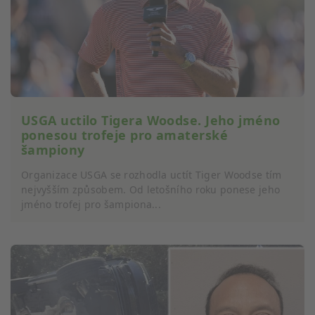
Rozvoj a zlepšování služeb
Použití omezených údajů k výběru obsahu
Speciální funkce IAB:
Používání přesných údajů o zeměpisné
poloze
USGA uctilo Tigera Woodse. Jeho jméno
ponesou trofeje pro amaterské
Identifikace zařízení na základě aktivně
šampiony
vyžádaných informací
Účely zpracování, které nesouvisejí s IAB:
Organizace USGA se rozhodla uctít Tiger Woodse tím
nejvyšším způsobem. Od letošního roku ponese jeho
Nezbytné
jméno trofej pro šampiona...
Výkon
Funkční
Reklamní