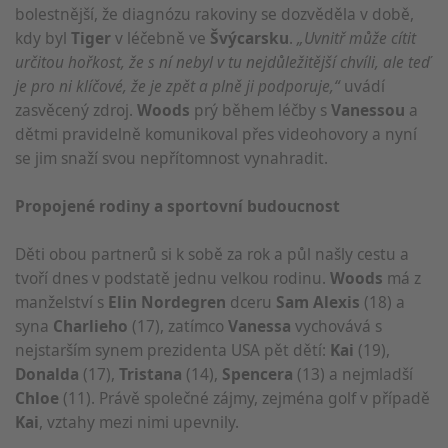
bolestnější, že diagnózu rakoviny se dozvěděla v době,
kdy byl
Tiger
v léčebně ve
Švýcarsku
.
„Uvnitř může cítit
určitou hořkost, že s ní nebyl v tu nejdůležitější chvíli, ale teď
je pro ni klíčové, že je zpět a plně ji podporuje,“
uvádí
zasvěcený zdroj.
Woods
prý během léčby s
Vanessou
a
dětmi pravidelně komunikoval přes videohovory a nyní
se jim snaží svou nepřítomnost vynahradit.
Propojené rodiny a sportovní budoucnost
Děti obou partnerů si k sobě za rok a půl našly cestu a
tvoří dnes v podstatě jednu velkou rodinu.
Woods
má z
manželství s
Elin Nordegren
dceru
Sam Alexis
(18) a
syna
Charlieho
(17), zatímco
Vanessa
vychovává s
nejstarším synem prezidenta USA pět dětí:
Kai
(19),
Donalda
(17),
Tristana
(14),
Spencera
(13) a nejmladší
Chloe
(11). Právě společné zájmy, zejména golf v případě
Kai
, vztahy mezi nimi upevnily.