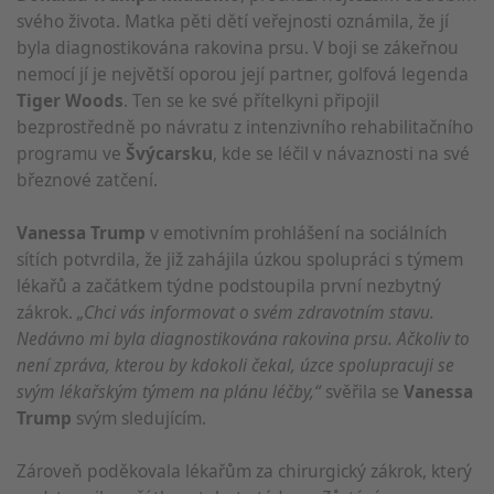
svého života. Matka pěti dětí veřejnosti oznámila, že jí
byla diagnostikována rakovina prsu. V boji se zákeřnou
nemocí jí je největší oporou její partner, golfová legenda
Tiger Woods
. Ten se ke své přítelkyni připojil
bezprostředně po návratu z intenzivního rehabilitačního
programu ve
Švýcarsku
, kde se léčil v návaznosti na své
březnové zatčení.
Vanessa Trump
v emotivním prohlášení na sociálních
sítích potvrdila, že již zahájila úzkou spolupráci s týmem
lékařů a začátkem týdne podstoupila první nezbytný
zákrok.
„Chci vás informovat o svém zdravotním stavu.
Nedávno mi byla diagnostikována rakovina prsu. Ačkoliv to
není zpráva, kterou by kdokoli čekal, úzce spolupracuji se
svým lékařským týmem na plánu léčby,“
svěřila se
Vanessa
Trump
svým sledujícím.
Zároveň poděkovala lékařům za chirurgický zákrok, který