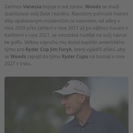
Zatímco
Vanessa
bojuje o své zdraví,
Woods
se snaží
stabilizovat svůj život i kariéru. Navzdory pohnuté historii
díky opakovaným incidentům za volantem, od aféry v
roce 2009 přes zatčení v roce 2017 až po vážnou havárii v
Kalifornii v roce 2021, se nevzdává naděje na svůj návrat
ke golfu. Velkou vzpruhu mu dodal kapitán amerického
týmu pro
Ryder Cup Jim Furyk
, který vyjádřil přání, aby
se
Woods
zapojil do týmu
Ryder Cupu
na turnaji v roce
2027 v Irsku.