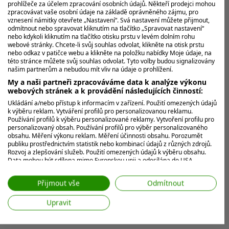
prohlížeče za účelem zpracování osobních údajů. Někteří prodejci mohou
zpracovávat vaše osobní údaje na základě oprávněného zájmu, pro
vznesení námitky otevřete „Nastavení“. Svá nastavení můžete přijmout,
odmítnout nebo spravovat kliknutím na tlačítko „Spravovat nastavení“
nebo kdykoli kliknutím na tlačítko otisku prstu v levém dolním rohu
webové stránky. Chcete-li svůj souhlas odvolat, klikněte na otisk prstu
nebo odkaz v patičce webu a klikněte na položku nabídky Moje údaje, na
této stránce můžete svůj souhlas odvolat. Tyto volby budou signalizovány
našim partnerům a nebudou mít vliv na údaje o prohlížení.
My a naši partneři zpracováváme data k analýze výkonu
webových stránek a k provádění následujících činností:
Ukládání a/nebo přístup k informacím v zařízení. Použití omezených údajů
k výběru reklam. Vytváření profilů pro personalizovanou reklamu.
Používání profilů k výběru personalizované reklamy. Vytvoření profilu pro
personalizovaný obsah. Používání profilů pro výběr personalizovaného
obsahu. Měření výkonu reklam. Měření účinnosti obsahu. Porozumět
publiku prostřednictvím statistik nebo kombinací údajů z různých zdrojů.
Rozvoj a zlepšování služeb. Použití omezených údajů k výběru obsahu.
Data mohou být sdílena mimo Evropskou unii a odesílána do USA.
Váš souhlas a zásady používání cookie se vztahují pouze na tento
web/aplikaci.
Přijmout vše
Odmítnout
Zobrazit seznam partnerů (7 Prodejci IAB)
Upravit
Vaše údaje používáme pro následující účely:
Účely zpracování IAB: