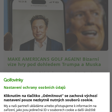
MAKE AMERICANS GOLF AGAIN! Bizarní
vize hry pod dohledem Trumpa a Muska
Nedalo se odolat. Zdánlivě nevinná zmínka Roryho
McIlroye o možném zapojení nově zvoleného
prezidenta USA Donalda Trumpa a...
Nastavení ochrany osobních údajů
Kliknutím na tlačítko „Odmítnout“ se zachová výchozí
nastavení pouze nezbytně nutných souborů cookie.
MOHLO BY VÁS ZAJÍMAT
My a naši partneři ukládáme a/nebo přistupujeme k informacím na
zařízení, jako jsou jedinečná ID v souborech cookie a další úložiště