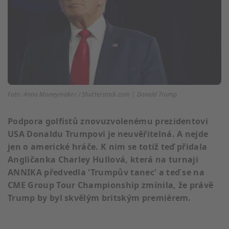
Foto: Anna Moneymaker / Shutterstock.com | Donald Trump
Podpora golfistů znovuzvolenému prezidentovi
USA Donaldu Trumpovi je neuvěřitelná. A nejde
jen o americké hráče. K nim se totiž teď přidala
Angličanka Charley Hullová, která na turnaji
ANNIKA předvedla 'Trumpův tanec' a teď se na
CME Group Tour Championship zmínila, že právě
Trump by byl skvělým britským premiérem.