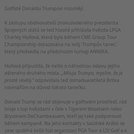
Golfisté Donaldu Trumpovi rozumějí.
K zástupu obdivovatelů znovuzvoleného prezidenta
Spojených států se teď hlasitě přihlásila hvězda LPGA
Charley Hullová, která byla během CME Group Tour
Championship dotazována na svůj 'Trumpův tanec',
který předvedla na předchozím turnaji ANNIKA.
Hullová připustila, že nešlo o náhodnou oslavu jejího
děleného druhého místa.
„Miluju Trumpa, myslím, že je
prostě skvělý,“
odpovídala teď osmadvacetiletá Britka
novinářům na důvod tohoto tanečku.
Donald Trump se rád objevuje v golfovém prostředí, rád
hraje s top hvězdami v čele s Tigerem Woodsem nebo
Brysonem DeChambeauem, kteří jej také podporovali
během kampaně. Na jeho kontakty v Saúdské Arábii se
zase spoléhá kvůli fúzi organizací PGA Tour a LIV Golf a k