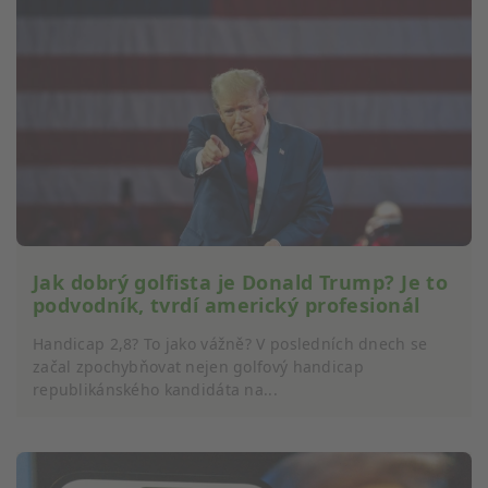
Jak dobrý golfista je Donald Trump? Je to
podvodník, tvrdí americký profesionál
Handicap 2,8? To jako vážně? V posledních dnech se
začal zpochybňovat nejen golfový handicap
republikánského kandidáta na...