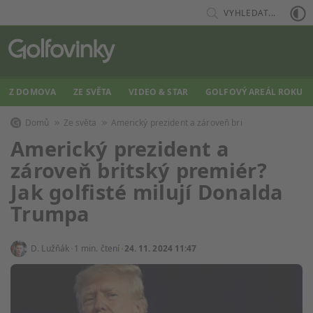
VYHLEDAT...
Z DOMOVA
ZE SVĚTA
VIDEO & STAR
GOLFOVÝ AREÁL ROKU
Domů
Ze světa
Americký prezident a zároveň bri
Americký prezident a
zároveň britský premiér?
Jak golfisté milují Donalda
Trumpa
D. Lužňák
1 min. čtení
24. 11. 2024 11:47