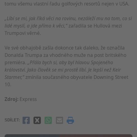
tomu všemu vlastní řadu golfových resortů nejen v USA.
„Líbí se mi, jak říká věci na rovinu, nezáleží mu na tom, co si
lidé myslí, a jde přímo k věci,“
zařadila se Hullová mezi
Trumpovi věrné.
Ve své obhajobě zašla dokonce tak daleko, že označila
Donalda Trumpa za vhodného muže na post britského
premiéra.
„Přála bych si, aby byl hlavou Spojeného
království. Jako člověk se mi prostě líbí. Je lepší než Keir
Starmer,“
zmínila současného obyvatele Downing Street
10.
Zdroj:
Express
SDÍLET: