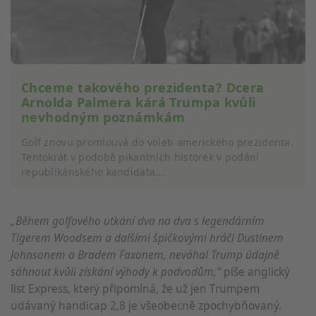
Chceme takového prezidenta? Dcera
Arnolda Palmera kárá Trumpa kvůli
nevhodným poznámkám
Golf znovu promlouvá do voleb amerického prezidenta.
Tentokrát v podobě pikantních historek v podání
republikánského kandidáta...
„Během golfového utkání dva na dva s legendárním
Tigerem Woodsem a dalšími špičkovými hráči Dustinem
Johnsonem a Bradem Faxonem, neváhal Trump údajně
sáhnout kvůli získání výhody k podvodům,“
píše anglický
list Express, který připomíná, že už jen Trumpem
udávaný handicap 2,8 je všeobecně zpochybňovaný.