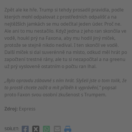
Zpět ale ke hře. Trump si tehdy prosadil pravidla, podle
kterých mohl odpalovat z prostředních odpališť a na
nejtěžších jamkách se mu odečítal jeden úder. Proč ne.
Ale ani to mu nestačilo. Když jedna z jeho ran skončila ve
vodě, houkl prý na Faxona, aby mu hodil jiný míček,
protože se stejně nikdo nedíval. I ten skončil ve vodě.
Další míček si dal suverénně na místo, odkud měl hrát po
započtení trestné rány, ale tu si nezapočítal a na greenu
už prý vysloveně ostatním o počtu ran lhal.
„Bylo opravdu zábavné s ním hrát. Slyšeli jste o tom tolik, že
to prostě chcete zažít a mít příběh k vyprávění,“
popsal
proto Faxon svou osobní zkušenost s Trumpem.
Zdroj:
Express
SDÍLET: