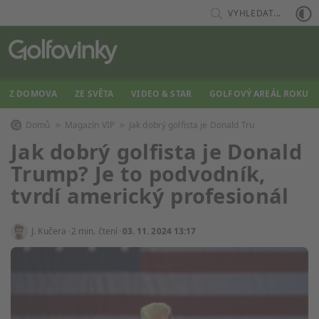
VYHLEDAT...
Z DOMOVA
ZE SVĚTA
VIDEO & STAR
GOLFOVÝ AREÁL ROKU
Domů
Magazín VIP
Jak dobrý golfista je Donald Tru
Jak dobrý golfista je Donald
Trump? Je to podvodník,
tvrdí americký profesionál
J. Kučera
2 min. čtení
03. 11. 2024 13:17