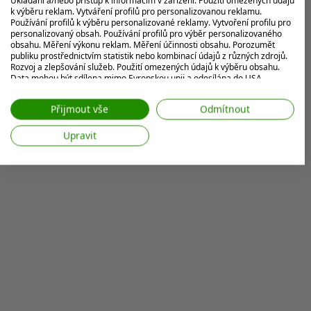
MOHLO BY VÁS ZAJÍMAT
k výběru reklam. Vytváření profilů pro personalizovanou reklamu.
Používání profilů k výběru personalizované reklamy. Vytvoření profilu pro
personalizovaný obsah. Používání profilů pro výběr personalizovaného
obsahu. Měření výkonu reklam. Měření účinnosti obsahu. Porozumět
publiku prostřednictvím statistik nebo kombinací údajů z různých zdrojů.
Rozvoj a zlepšování služeb. Použití omezených údajů k výběru obsahu.
Data mohou být sdílena mimo Evropskou unii a odesílána do USA.
Váš souhlas a zásady používání cookie se vztahují pouze na tento
web/aplikaci.
Přijmout vše
Odmítnout
Zobrazit seznam partnerů (7 Prodejci IAB)
Upravit
Vaše údaje používáme pro následující účely:
Účely zpracování IAB:
Ukládání a/nebo přístup k informacím v
zařízení
Použití omezených údajů k výběru reklam
Vytváření profilů pro personalizovanou
reklamu
Používání profilů k výběru personalizované
reklamy