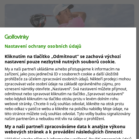
Nastavení ochrany osobních údajů
Kliknutím na tlačítko „Odmítnout“ se zachová výchozí
nastavení pouze nezbytně nutných souborů cookie.
My a naši partneři ukládáme a/nebo přistupujeme k informacím na
zařízení, jako jsou jedinečná ID v souborech cookie a další úložiště
prohlížeče za účelem zpracování osobních údajů. Někteří prodejci mohou
zpracovávat vaše osobní údaje na základě oprávněného zájmu, pro
Výsledek zásahu míčkem do oka: mladý
vznesení námitky otevřete „Nastavení“. Svá nastavení můžete přijmout,
Australan Jeffrey Guan přišel o zrak
odmítnout nebo spravovat kliknutím na tlačítko „Spravovat nastavení“
nebo kdykoli kliknutím na tlačítko otisku prstu v levém dolním rohu
webové stránky. Chcete-li svůj souhlas odvolat, klikněte na otisk prstu
Po týdnech na jednotce intenzivní péče a operaci je už
nebo odkaz v patičce webu a klikněte na položku nabídky Moje údaje, na
jasné, jak dopadl australský profesionál Jeffrey Guan
této stránce můžete svůj souhlas odvolat. Tyto volby budou signalizovány
poté, co schytal v...
našim partnerům a nebudou mít vliv na údaje o prohlížení.
My a naši partneři zpracováváme data k analýze výkonu
webových stránek a k provádění následujících činností:
Ukládání a/nebo přístup k informacím v zařízení. Použití omezených údajů