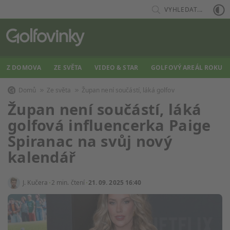
VYHLEDAT...
Z DOMOVA
ZE SVĚTA
VIDEO & STAR
GOLFOVÝ AREÁL ROKU
Domů
Ze světa
Župan není součástí, láká golfov
Župan není součástí, láká
golfová influencerka Paige
Spiranac na svůj nový
kalendář
J. Kučera
2 min. čtení
21. 09. 2025 16:40