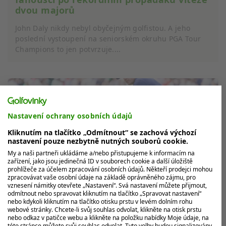
dvou majorů
John Daly nikdy nebyl obyčejným golfistou. A jeho
poslední vystoupení na seniorském okruhu PGA Tour
Champions to jen potvrzuje....
Nastavení ochrany osobních údajů
Kliknutím na tlačítko „Odmítnout“ se zachová výchozí
nastavení pouze nezbytně nutných souborů cookie.
My a naši partneři ukládáme a/nebo přistupujeme k informacím na
zařízení, jako jsou jedinečná ID v souborech cookie a další úložiště
prohlížeče za účelem zpracování osobních údajů. Někteří prodejci mohou
zpracovávat vaše osobní údaje na základě oprávněného zájmu, pro
vznesení námitky otevřete „Nastavení“. Svá nastavení můžete přijmout,
odmítnout nebo spravovat kliknutím na tlačítko „Spravovat nastavení“
nebo kdykoli kliknutím na tlačítko otisku prstu v levém dolním rohu
webové stránky. Chcete-li svůj souhlas odvolat, klikněte na otisk prstu
Trefil neuvěřitelnou ránu a přišel kvůli
nebo odkaz v patičce webu a klikněte na položku nabídky Moje údaje, na
tomu o Bentley. Bryson DeChambeau
této stránce můžete svůj souhlas odvolat. Tyto volby budou signalizovány