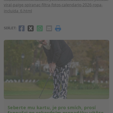
viral-paige-spiranac-filtra-fotos-calendario-2026-ropa-
incluida_6.html
SDÍLET:
Seberte mu kartu, je pro smích, prosí
fanoušci po rekordním propadáku vítěze