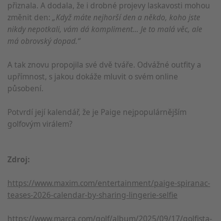
přiznala. A dodala, že i drobné projevy laskavosti mohou
změnit den:
„Když máte nejhorší den a někdo, koho jste
nikdy nepotkali, vám dá kompliment… Je to malá věc, ale
má obrovský dopad.“
A tak znovu propojila své dvě tváře. Odvážné outfity a
upřímnost, s jakou dokáže mluvit o svém online
působení.
Potvrdí její kalendář, že je Paige nejpopulárnějším
golfovým virálem?
Zdroj:
https://www.maxim.com/entertainment/paige-spiranac-
teases-2026-calendar-by-sharing-lingerie-selfie
https://www.marca.com/golf/album/2025/09/17/golfista-