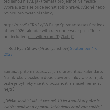
teď lámou hlavu, jaká témata pro jednotlivé měsíce
vybrala, a zda se bude jednat spíš o hravé, svůdné nebo
rovnou provokativní snímky.
https://t.co/5eCRN3xyIW
Paige Spiranac teases first look
at her 2026 calendar with racy underwear post: 'Robe
not included'
pic.twitter.com/fDJ7kohtjT
— Rod Ryan Show (@rodryanshow)
September 17,
2025
Spiranac přitom nezůstává jen u prezentace kalendáře.
Na TikToku v poslední době otevřeně mluvila o tom, jak
těžké je být roky v centru pozornosti a snášet nenávist
hejtrů.
„Dělám sociální sítě už více než 10 let a součástí práce je
vydržet nenávist a opravdu každodenní kruté komentáře,“