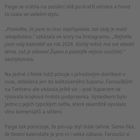
Paige se vrátila na sociální sítě po kratší odmlce a hned
to vzala ve velkém stylu.
„
Promiňte, že jsem tu moc nepřispívala, tak tady je malá
rekapitulace,“
vzkázala ve story na Instagramu.
„Nafotila
jsem svůj kalendář na rok 2026. Každý měsíc má své vlastní
téma, což je zábava! Župan a pantofle nejsou součástí,“
zavtipkovala.
Na jedné z fotek totiž pózuje s jahodovým dortíkem v
ruce, oblečená jen do květovaného županu. Fanouškům
na Twitteru ale ukázala ještě víc – pod županem se
rýsovala krajková hnědá podprsenka. Výsledkem bylo
jedno z jejích typických selfie, které okamžitě vyvolalo
vlnu komentářů a sdílení.
Paige tak potvrzuje, že pin-up styl stále táhne. Sama říká,
že focení kalendáře je pro ni i velká zábava. Fanoušci si