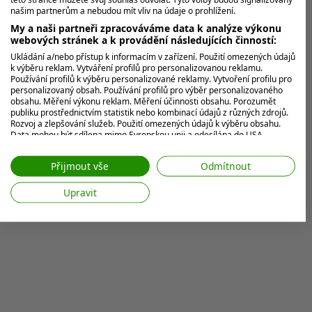
baví internet
našim partnerům a nebudou mít vliv na údaje o prohlížení.
My a naši partneři zpracováváme data k analýze výkonu
Když máte dost peněz, fantazii a hlavně zaparkované
webových stránek a k provádění následujících činností:
Bentley, stanete se hvězdou internetu. Tak jako Bryson
Ukládání a/nebo přístup k informacím v zařízení. Použití omezených údajů
DeChambeau, který...
k výběru reklam. Vytváření profilů pro personalizovanou reklamu.
Používání profilů k výběru personalizované reklamy. Vytvoření profilu pro
personalizovaný obsah. Používání profilů pro výběr personalizovaného
obsahu. Měření výkonu reklam. Měření účinnosti obsahu. Porozumět
MOHLO BY VÁS ZAJÍMAT
publiku prostřednictvím statistik nebo kombinací údajů z různých zdrojů.
Rozvoj a zlepšování služeb. Použití omezených údajů k výběru obsahu.
Data mohou být sdílena mimo Evropskou unii a odesílána do USA.
Váš souhlas a zásady používání cookie se vztahují pouze na tento
web/aplikaci.
Přijmout vše
Odmítnout
Zobrazit seznam partnerů (7 Prodejci IAB)
Upravit
Vaše údaje používáme pro následující účely:
Účely zpracování IAB:
Ukládání a/nebo přístup k informacím v
zařízení
Použití omezených údajů k výběru reklam
Vytváření profilů pro personalizovanou