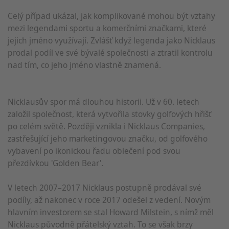
Celý případ ukázal, jak komplikované mohou být vztahy
mezi legendami sportu a komerčními značkami, které
jejich jméno využívají. Zvlášť když legenda jako Nicklaus
prodal podíl ve své bývalé společnosti a ztratil kontrolu
nad tím, co jeho jméno vlastně znamená.
Nicklausův spor má dlouhou historii. Už v 60. letech
založil společnost, která vytvořila stovky golfových hřišť
po celém světě. Později vznikla i Nicklaus Companies,
zastřešující jeho marketingovou značku, od golfového
vybavení po ikonickou řadu oblečení pod svou
přezdívkou 'Golden Bear'.
V letech 2007–2017 Nicklaus postupně prodával své
podíly, až nakonec v roce 2017 odešel z vedení. Novým
hlavním investorem se stal Howard Milstein, s nímž měl
Nicklaus původně přátelský vztah. To se však brzy