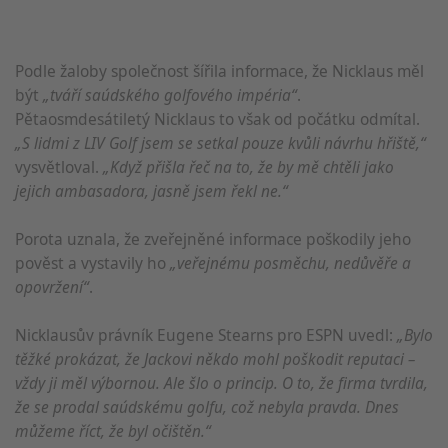
Podle žaloby společnost šířila informace, že Nicklaus měl
být
„tváří saúdského golfového impéria“
.
Pětaosmdesátiletý Nicklaus to však od počátku odmítal.
„S lidmi z LIV Golf jsem se setkal pouze kvůli návrhu hřiště,“
vysvětloval.
„Když přišla řeč na to, že by mě chtěli jako
jejich ambasadora, jasně jsem řekl ne.“
Porota uznala, že zveřejněné informace poškodily jeho
pověst a vystavily ho
„veřejnému posměchu, nedůvěře a
opovržení“
.
Nicklausův právník Eugene Stearns pro ESPN uvedl:
„Bylo
těžké prokázat, že Jackovi někdo mohl poškodit reputaci –
vždy ji měl výbornou. Ale šlo o princip. O to, že firma tvrdila,
že se prodal saúdskému golfu, což nebyla pravda. Dnes
můžeme říct, že byl očištěn.“