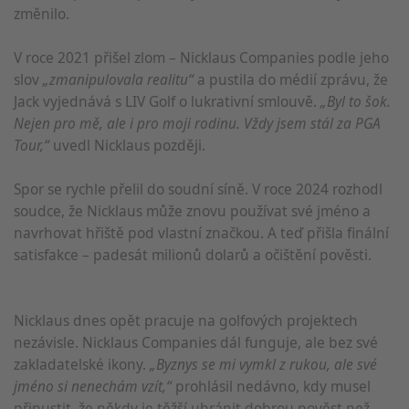
změnilo.
V roce 2021 přišel zlom – Nicklaus Companies podle jeho
slov
„zmanipulovala realitu“
a pustila do médií zprávu, že
Jack vyjednává s LIV Golf o lukrativní smlouvě.
„Byl to šok.
Nejen pro mě, ale i pro moji rodinu. Vždy jsem stál za PGA
Tour,“
uvedl Nicklaus později.
Spor se rychle přelil do soudní síně. V roce 2024 rozhodl
soudce, že Nicklaus může znovu používat své jméno a
navrhovat hřiště pod vlastní značkou. A teď přišla finální
satisfakce – padesát milionů dolarů a očištění pověsti.
Nicklaus dnes opět pracuje na golfových projektech
nezávisle. Nicklaus Companies dál funguje, ale bez své
zakladatelské ikony.
„Byznys se mi vymkl z rukou, ale své
jméno si nenechám vzít,“
prohlásil nedávno, kdy musel
připustit, že někdy je těžší ubránit dobrou pověst než