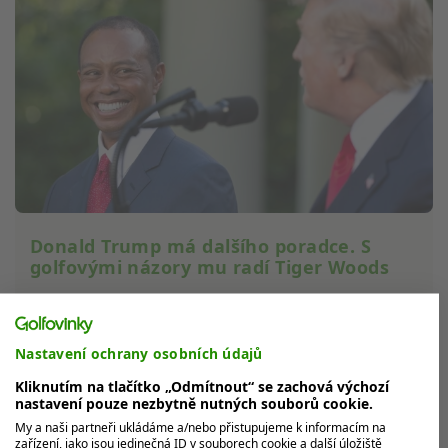
Donald Trump má dalšího poradce. S
golfovými názory mu radí Tiger Woods
Americký prezident Donald Trump je proslulý svou
vášní pro golf, a teď se ukazuje, že má dokonce svého
vlastního 'poradce' pro...
Nastavení ochrany osobních údajů
Kliknutím na tlačítko „Odmítnout“ se zachová výchozí
nastavení pouze nezbytně nutných souborů cookie.
My a naši partneři ukládáme a/nebo přistupujeme k informacím na
zařízení, jako jsou jedinečná ID v souborech cookie a další úložiště