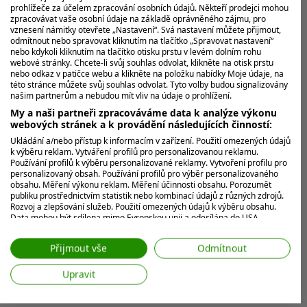
prohlížeče za účelem zpracování osobních údajů. Někteří prodejci mohou
zpracovávat vaše osobní údaje na základě oprávněného zájmu, pro
vznesení námitky otevřete „Nastavení“. Svá nastavení můžete přijmout,
odmítnout nebo spravovat kliknutím na tlačítko „Spravovat nastavení“
nebo kdykoli kliknutím na tlačítko otisku prstu v levém dolním rohu
webové stránky. Chcete-li svůj souhlas odvolat, klikněte na otisk prstu
nebo odkaz v patičce webu a klikněte na položku nabídky Moje údaje, na
této stránce můžete svůj souhlas odvolat. Tyto volby budou signalizovány
našim partnerům a nebudou mít vliv na údaje o prohlížení.
My a naši partneři zpracováváme data k analýze výkonu
webových stránek a k provádění následujících činností:
Ukládání a/nebo přístup k informacím v zařízení. Použití omezených údajů
Rekordní Woods. Propadl se žebříčkem
k výběru reklam. Vytváření profilů pro personalizovanou reklamu.
Používání profilů k výběru personalizované reklamy. Vytvoření profilu pro
na osobní minimum a hrozí, že z něj
personalizovaný obsah. Používání profilů pro výběr personalizovaného
zmizí úplně
obsahu. Měření výkonu reklam. Měření účinnosti obsahu. Porozumět
publiku prostřednictvím statistik nebo kombinací údajů z různých zdrojů.
Legenda, která strávila 683 týdnů v čele golfového
Rozvoj a zlepšování služeb. Použití omezených údajů k výběru obsahu.
Data mohou být sdílena mimo Evropskou unii a odesílána do USA.
žebříčku, z něj může už za několik měsíců nadobro
Váš souhlas a zásady používání cookie se vztahují pouze na tento
vypadnout. Tiger Woods je...
web/aplikaci.
Přijmout vše
Odmítnout
Zobrazit seznam partnerů (7 Prodejci IAB)
Upravit
MOHLO BY VÁS ZAJÍMAT
Vaše údaje používáme pro následující účely:
Účely zpracování IAB: