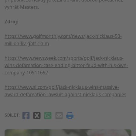
vyhrát Masters.
Zdroj:
https://www.golfmonthly.com/news/jack-nicklaus-50-
million-liv-golf-claim
https://www.newsweek.com/sports/golf/jack-nicklaus-
wins-defamation-case-ending-bitter-feud-with-his-own-
company-10911697
https://www.si.com/golf/jack-nicklaus-wins-massive-
award-defamation-lawsuit-against-nicklaus-companies
SDÍLET: