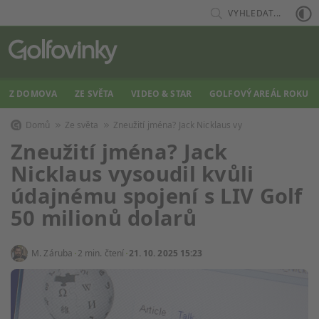
VYHLEDAT...
Z DOMOVA
ZE SVĚTA
VIDEO & STAR
GOLFOVÝ AREÁL ROKU
Domů
Ze světa
Zneužití jména? Jack Nicklaus vy
Zneužití jména? Jack
Nicklaus vysoudil kvůli
údajnému spojení s LIV Golf
50 milionů dolarů
M. Záruba
2 min. čtení
21. 10. 2025 15:23