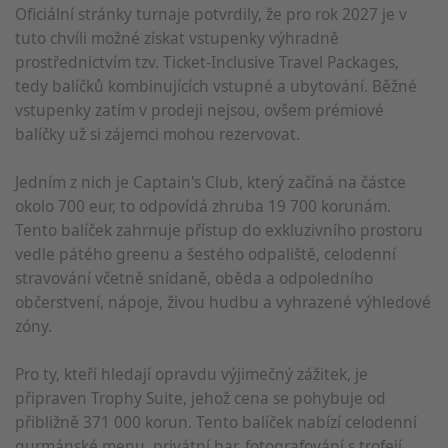
Oficiální stránky turnaje potvrdily, že pro rok 2027 je v
tuto chvíli možné získat vstupenky výhradně
prostřednictvím tzv. Ticket-Inclusive Travel Packages,
tedy balíčků kombinujících vstupné a ubytování. Běžné
vstupenky zatím v prodeji nejsou, ovšem prémiové
balíčky už si zájemci mohou rezervovat.
Jedním z nich je Captain's Club, který začíná na částce
okolo 700 eur, to odpovídá zhruba 19 700 korunám.
Tento balíček zahrnuje přístup do exkluzivního prostoru
vedle pátého greenu a šestého odpaliště, celodenní
stravování včetně snídaně, oběda a odpoledního
občerstvení, nápoje, živou hudbu a vyhrazené výhledové
zóny.
Pro ty, kteří hledají opravdu výjimečný zážitek, je
připraven Trophy Suite, jehož cena se pohybuje od
přibližně 371 000 korun. Tento balíček nabízí celodenní
gurmánské menu, privátní bar, fotografování s trofejí