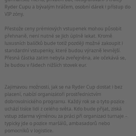
Ryder Cupu a bývalým hráčem, osobní dárek i přístup do
VIP zóny.
Přestože ceny prémiových vstupenek mohou působit
přehnaně, není nutné se jich úplně lekat. Kromě
luxusních balíčků bude totiž později možné zakoupit i
standardní vstupenky, které budou výrazně levnější.
Přesná částka zatím nebyla zveřejněna, ale očekává se,
že budou v řádech nižších stovek eur.
Zajímavou možností, jak se na Ryder Cup dostat i bez
placení, nabízí organizátoři prostřednictvím
dobrovolnického programu. Každý rok se o tyto pozice
uchází tisíce lidí z celého světa. Kdo bude přijat, získá
vstup zdarma výměnou za práci při organizaci turnaje –
typicky jde o pozice maršálů, ambasadorů nebo
pomocníků v logistice.