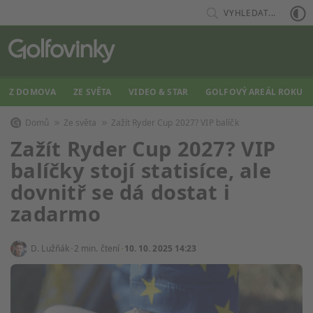
VYHLEDAT...
Z DOMOVA
ZE SVĚTA
VIDEO & STAR
GOLFOVÝ AREÁL ROKU
Domů
Ze světa
Zažít Ryder Cup 2027? VIP balíčk
Zažít Ryder Cup 2027? VIP
balíčky stojí statisíce, ale
dovnitř se dá dostat i
zadarmo
D. Lužňák
2 min. čtení
10. 10. 2025 14:23