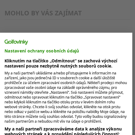
MOHLO BY VÁS ZAJÍMAT
Nastavení ochrany osobních údajů
Kliknutím na tlačítko „Odmítnout“ se zachová výchozí
nastavení pouze nezbytně nutných souborů cookie.
My a naši partneři ukládáme a/nebo přistupujeme k informacím na
zařízení, jako jsou jedinečná ID v souborech cookie a další úložiště
prohlížeče za účelem zpracování osobních údajů. Někteří prodejci mohou
zpracovávat vaše osobní údaje na základě oprávněného zájmu, pro
vznesení námitky otevřete „Nastavení“. Svá nastavení můžete přijmout,
odmítnout nebo spravovat kliknutím na tlačítko „Spravovat nastavení“
nebo kdykoli kliknutím na tlačítko otisku prstu v levém dolním rohu
webové stránky. Chcete-li svůj souhlas odvolat, klikněte na otisk prstu
nebo odkaz v patičce webu a klikněte na položku nabídky Moje údaje, na
této stránce můžete svůj souhlas odvolat. Tyto volby budou signalizovány
našim partnerům a nebudou mít vliv na údaje o prohlížení.
My a naši partneři zpracováváme data k analýze výkonu
webových stránek a k provádění následujících činností: