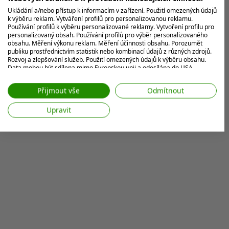
Ukládání a/nebo přístup k informacím v zařízení. Použití omezených údajů
k výběru reklam. Vytváření profilů pro personalizovanou reklamu.
Používání profilů k výběru personalizované reklamy. Vytvoření profilu pro
personalizovaný obsah. Používání profilů pro výběr personalizovaného
obsahu. Měření výkonu reklam. Měření účinnosti obsahu. Porozumět
publiku prostřednictvím statistik nebo kombinací údajů z různých zdrojů.
Rozvoj a zlepšování služeb. Použití omezených údajů k výběru obsahu.
Data mohou být sdílena mimo Evropskou unii a odesílána do USA.
Váš souhlas a zásady používání cookie se vztahují pouze na tento
web/aplikaci.
Přijmout vše
Odmítnout
Zobrazit seznam partnerů (7 Prodejci IAB)
Upravit
Vaše údaje používáme pro následující účely:
Účely zpracování IAB:
Ukládání a/nebo přístup k informacím v
zařízení
Použití omezených údajů k výběru reklam
Vytváření profilů pro personalizovanou
reklamu
Používání profilů k výběru personalizované