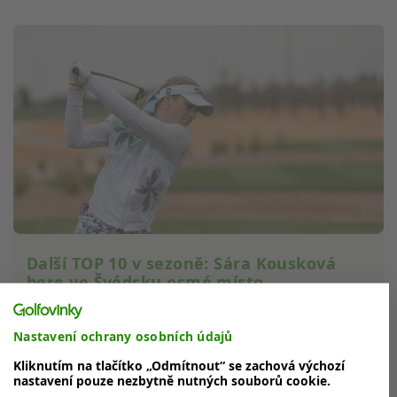
Další TOP 10 v sezoně: Sára Kousková
bere ve Švédsku osmé místo
Sára Kousková potvrdila svou stabilní formu i o víkendu
na turnaji Hills Open ve Švédsku. Česká profesionálka
Nastavení ochrany osobních údajů
se v každém kole...
Kliknutím na tlačítko „Odmítnout“ se zachová výchozí
nastavení pouze nezbytně nutných souborů cookie.