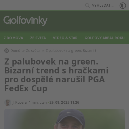
VYHLEDAT...
Z DOMOVA
ZE SVĚTA
VIDEO & STAR
GOLFOVÝ AREÁL ROKU
Domů
Ze světa
Z palubovek na green. Bizarní tr
Z palubovek na green.
Bizarní trend s hračkami
pro dospělé narušil PGA
FedEx Cup
J. Kučera
1 min. čtení
29. 08. 2025 11:26