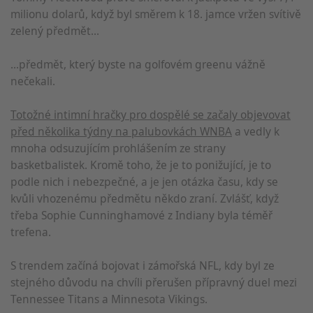
milionu dolarů, když byl směrem k 18. jamce vržen svítivě
zelený předmět...
...předmět, který byste na golfovém greenu vážně
nečekali.
Totožné intimní hračky pro dospělé se začaly objevovat
před několika týdny na palubovkách WNBA
a vedly k
mnoha odsuzujícím prohlášením ze strany
basketbalistek. Kromě toho, že je to ponižující, je to
podle nich i nebezpečné, a je jen otázka času, kdy se
kvůli vhozenému předmětu někdo zraní. Zvlášť, když
třeba Sophie Cunninghamové z Indiany byla téměř
trefena.
S trendem začíná bojovat i zámořská NFL, kdy byl ze
stejného důvodu na chvíli přerušen přípravný duel mezi
Tennessee Titans a Minnesota Vikings.