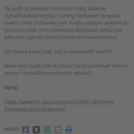
Na golfu je přece jen trochu víc místa, takže se
čtyřiatřicetiletý Angličan Tommy Fleetwood nenechal
vyvést z míry. Ochranka navíc hračku odkopla směrem do
bunkeru, takže mohl Fleetwood absolvovat jamku bez
přerušení, jako by snad incident ani nezaznamenal.
Jak dlouho bude trvat, než se provokatéři uklidní?
Nebo snad bude 'svítivě zelený' trend zasahovat během
sezony i do dalších sportovních odvětví?
Zdroj:
https://www.the-sun.com/sport/15040178/tommy-
fleetwood-golf-pga-sex-toy/
SDÍLET: