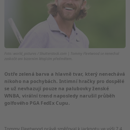
Foto: world_pictures / Shutterstock.com | Tommy Fleetwood se nenechal
zaskočit ani bizarním létajícím předmětem.
Ostře zelená barva a hlavně tvar, který nenechává
nikoho na pochybách. Intimní hračky pro dospělé
se už nevhazují pouze na palubovky ženské
WNBA, virální trend naposledy narušil průběh
golfového PGA FedEx Cupu.
Tommy Fleetwood právě směřoval k jackpotu ve výši 7,4