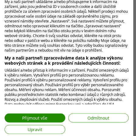
My a naši partneři ukládáme a/nebo přistupujeme k informacím na
MOHLO BY VÁS ZAJÍMAT
zařízení, jako jsou jedinečná ID v souborech cookie a další úložiště
prohlížeče za účelem zpracování osobních údajů. Někteří prodejci mohou
zpracovávat vaše osobní údaje na základě oprávněného zájmu, pro
vznesení námitky otevřete „Nastavení“. Svá nastavení můžete přijmout,
odmítnout nebo spravovat kliknutím na tlačítko „Spravovat nastavení“
nebo kdykoli kliknutím na tlačítko otisku prstu v levém dolním rohu
webové stránky. Chcete-li svůj souhlas odvolat, klikněte na otisk prstu
nebo odkaz v patičce webu a klikněte na položku nabídky Moje údaje, na
této stránce můžete svůj souhlas odvolat. Tyto volby budou signalizovány
našim partnerům a nebudou mít vliv na údaje o prohlížení.
My a naši partneři zpracováváme data k analýze výkonu
webových stránek a k provádění následujících činností:
Ukládání a/nebo přístup k informacím v zařízení. Použití omezených údajů
k výběru reklam. Vytváření profilů pro personalizovanou reklamu.
Používání profilů k výběru personalizované reklamy. Vytvoření profilu pro
personalizovaný obsah. Používání profilů pro výběr personalizovaného
obsahu. Měření výkonu reklam. Měření účinnosti obsahu. Porozumět
publiku prostřednictvím statistik nebo kombinací údajů z různých zdrojů.
Rozvoj a zlepšování služeb. Použití omezených údajů k výběru obsahu.
Data mohou být sdílena mimo Evropskou unii a odesílána do USA.
Váš souhlas a zásady používání cookie se vztahují pouze na tento
web/aplikaci.
Přijmout vše
Odmítnout
Zobrazit seznam partnerů (7 Prodejci IAB)
Upravit
Vaše údaje používáme pro následující účely: