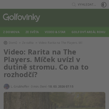
VYHLEDAT...
Z DOMOVA
ZE SVĚTA
VIDEO & STAR
GOLFOVÝ AREÁL ROKU
Domů
Ze světa
Video: Rarita na The Players. Mí
Video: Rarita na The
Players. Míček uvízl v
dutině stromu. Co na to
rozhodčí?
L. Grubhoffer
3 min. čtení
18. 03. 2026 07:15