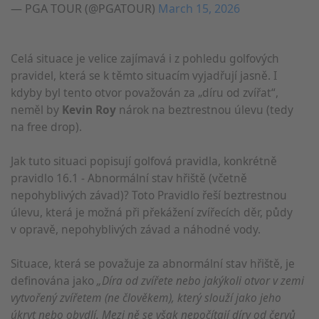
— PGA TOUR (@PGATOUR)
March 15, 2026
Celá situace je velice zajímavá i z pohledu golfových
pravidel, která se k těmto situacím vyjadřují jasně. I
kdyby byl tento otvor považován za „díru od zvířat“,
neměl by
Kevin Roy
nárok na beztrestnou úlevu (tedy
na free drop).
Jak tuto situaci popisují golfová pravidla, konkrétně
pravidlo 16.1 - Abnormální stav hřiště (včetně
nepohyblivých závad)? Toto Pravidlo řeší beztrestnou
úlevu, která je možná při překážení zvířecích děr, půdy
v opravě, nepohyblivých závad a náhodné vody.
Situace, která se považuje za abnormální stav hřiště, je
definována jako
„Díra od zvířete nebo jakýkoli otvor v zemi
vytvořený zvířetem (ne člověkem), který slouží jako jeho
úkryt nebo obydlí. Mezi ně se však nepočítají díry od červů