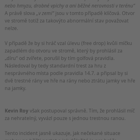
nebo hmyzu, drobné vpichy a ani běžné nerovnosti v terénu“
A právě slova
„v zemi“
jsou v tomto případě klíčová. Otvor
ve stromě totiž za takovýto abnormální stav považovat
nelze.
V případě že by si hráč vzal úlevu (free drop) kvůli míčku
zapadlém do otvoru ve stromě, který by prohlásil za
„díru“ od zvířete, porušil by tím golfová pravidla.
Následoval by tedy standardní trest za hru z
nesprávného místa podle pravidla 14.7. a připsal by si
dvě trestné rány ve hře na rány nebo ztrátu jamky ve hře
na jamky.
Kevin Roy
však postupoval správně. Tím, že prohlásil míč
za nehratelný, vyvázl pouze s jednou trestnou ranou.
Tento incident jasně ukazuje, jak nečekané situace