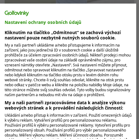
Nastavení ochrany osobních údajů
Prize money na The Players
Championship: když má jedna rána
Kliknutím na tlačítko „Odmítnout“ se zachová výchozí
hodnotu 37 milionů
nastavení pouze nezbytně nutných souborů cookie.
My a naši partneři ukládáme a/nebo přistupujeme k informacím na
Cameron Young ovládl The Players Championship a
zařízení, jako jsou jedinečná ID v souborech cookie a další úložiště
prohlížeče za účelem zpracování osobních údajů. Někteří prodejci mohou
připsal si tak svou životní výhru! V dramatickém finále
zpracovávat vaše osobní údaje na základě oprávněného zájmu, pro
na TPC Sawgrass udolal...
vznesení námitky otevřete „Nastavení“. Svá nastavení můžete přijmout,
odmítnout nebo spravovat kliknutím na tlačítko „Spravovat nastavení“
nebo kdykoli kliknutím na tlačítko otisku prstu v levém dolním rohu
webové stránky. Chcete-li svůj souhlas odvolat, klikněte na otisk prstu
nebo odkaz v patičce webu a klikněte na položku nabídky Moje údaje, na
této stránce můžete svůj souhlas odvolat. Tyto volby budou signalizovány
našim partnerům a nebudou mít vliv na údaje o prohlížení.
My a naši partneři zpracováváme data k analýze výkonu
webových stránek a k provádění následujících činností:
Ukládání a/nebo přístup k informacím v zařízení. Použití omezených údajů
k výběru reklam. Vytváření profilů pro personalizovanou reklamu.
Používání profilů k výběru personalizované reklamy. Vytvoření profilu pro
personalizovaný obsah. Používání profilů pro výběr personalizovaného
obsahu. Měření výkonu reklam. Měření účinnosti obsahu. Porozumět