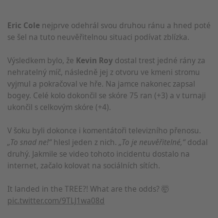
Eric Cole
nejprve odehrál svou druhou ránu a hned poté
se šel na tuto neuvěřitelnou situaci podívat zblízka.
Výsledkem bylo, že
Kevin Roy
dostal trest jedné rány za
nehratelný míč, následně jej z otvoru ve kmeni stromu
vyjmul a pokračoval ve hře. Na jamce nakonec zapsal
bogey. Celé kolo dokončil se skóre 75 ran (+3) a v turnaji
ukončil s celkovým skóre (+4).
V šoku byli dokonce i komentátoři televizního přenosu.
„To snad ne!“
hlesl jeden z nich.
„To je neuvěřitelné,“
dodal
druhý. Jakmile se video tohoto incidentu dostalo na
internet, začalo kolovat na sociálních sítích.
It landed in the TREE?! What are the odds? 🤯
pic.twitter.com/9TLJ1wa08d