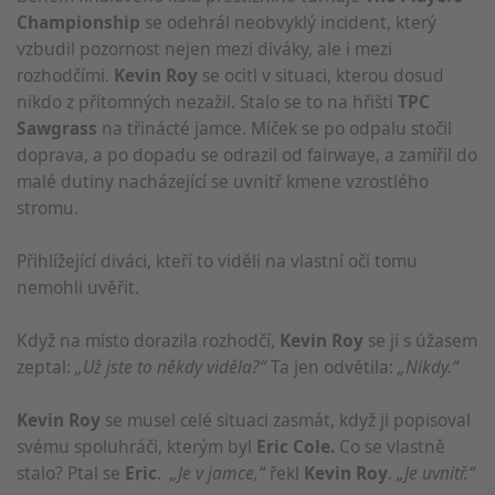
Championship
se odehrál neobvyklý incident, který
vzbudil pozornost nejen mezi diváky, ale i mezi
rozhodčími.
Kevin Roy
se ocitl v situaci, kterou dosud
nikdo z přítomných nezažil. Stalo se to na hřišti
TPC
Sawgrass
na třinácté jamce. Míček se po odpalu stočil
doprava, a po dopadu se odrazil od fairwaye, a zamířil do
malé dutiny nacházející se uvnitř kmene vzrostlého
stromu.
Přihlížející diváci, kteří to viděli na vlastní oči tomu
nemohli uvěřit.
Když na místo dorazila rozhodčí,
Kevin Roy
se jí s úžasem
zeptal:
„Už jste to někdy viděla?“
Ta jen odvětila:
„Nikdy.“
Kevin Roy
se musel celé situaci zasmát, když ji popisoval
svému spoluhráči, kterým byl
Eric Cole.
Co se vlastně
stalo? Ptal se
Eric
.
„Je v jamce,“
řekl
Kevin Roy
.
„Je uvnitř.“