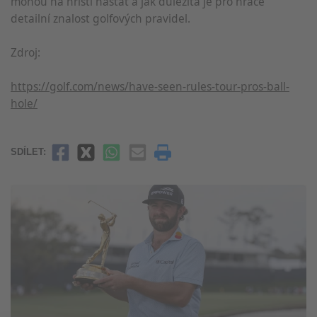
mohou na hřišti nastat a jak důležitá je pro hráče
detailní znalost golfových pravidel.
Zdroj:
https://golf.com/news/have-seen-rules-tour-pros-ball-
hole/
SDÍLET: