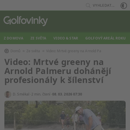
VYHLEDAT...
Z DOMOVA
ZE SVĚTA
VIDEO & STAR
GOLFOVÝ AREÁL ROKU
Domů
Ze světa
Video: Mrtvé greeny na Arnold Pa
Video: Mrtvé greeny na
Arnold Palmeru dohánějí
profesionály k šílenství
D. Smékal
2 min. čtení
08. 03. 2026 07:30