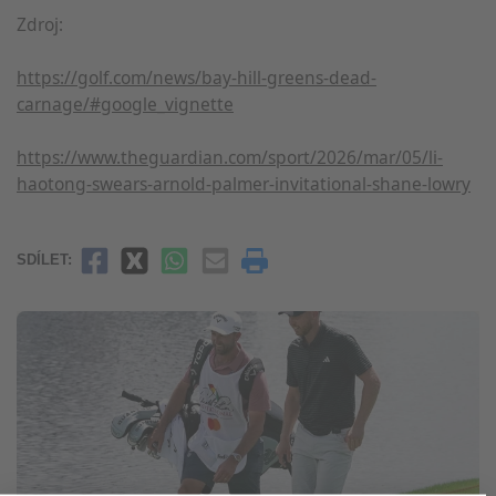
Zdroj:
https://golf.com/news/bay-hill-greens-dead-
carnage/#google_vignette
https://www.theguardian.com/sport/2026/mar/05/li-
haotong-swears-arnold-palmer-invitational-shane-lowry
SDÍLET: