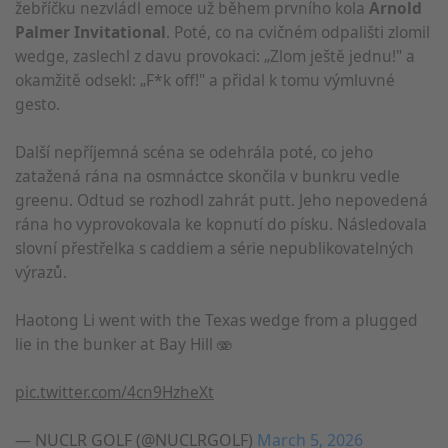
žebříčku nezvládl emoce už během prvního kola
Arnold
Palmer Invitational
. Poté, co na cvičném odpališti zlomil
wedge, zaslechl z davu provokaci: „Zlom ještě jednu!" a
okamžitě odsekl: „F*k off!" a přidal k tomu výmluvné
gesto.
Další nepříjemná scéna se odehrála poté, co jeho
zatažená rána na osmnáctce skončila v bunkru vedle
greenu. Odtud se rozhodl zahrát putt. Jeho nepovedená
rána ho vyprovokovala ke kopnutí do písku. Následovala
slovní přestřelka s caddiem a série nepublikovatelných
výrazů.
Haotong Li went with the Texas wedge from a plugged
lie in the bunker at Bay Hill 🫨
pic.twitter.com/4cn9HzheXt
— NUCLR GOLF (@NUCLRGOLF)
March 5, 2026