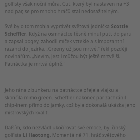
golfisty však noční můra. Cut, který byl nastaven na +3
nad par, se pro mnoho hráčů stal nedosažitelným.
Své by o tom mohla vyprávět světová jednička
Scottie
Scheffler
. Když na osmnáctce těsně minul putt do paru
a zapsal bogey, zahodil míček vztekle a s impozantní
razancí do jezírka. „Greeny už jsou mrtvé," řekl později
novinářům. „Nevím, jestli můžou být ještě mrtvější.
Patnáctka je mrtvá úplně."
Jeho rána z bunkeru na patnáctce přejela vlajku a
skončila mimo green. Scheffler nakonec par zachránil
chip-inem přímo do jamky, což byla dokonalá ukázka jeho
mistrovských kvalit.
Dalším, kdo nezvládl ukočírovat své emoce, byl čínský
golfista
Li Haotong
. Momentálně 71. hráč světového