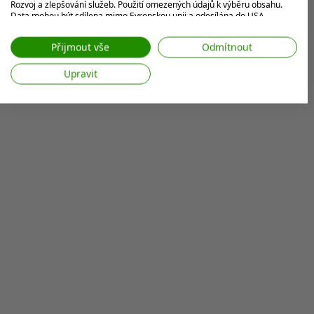
Rozvoj a zlepšování služeb. Použití omezených údajů k výběru obsahu.
Data mohou být sdílena mimo Evropskou unii a odesílána do USA.
Váš souhlas a zásady používání cookie se vztahují pouze na tento
web/aplikaci.
Přijmout vše
Odmítnout
Zobrazit seznam partnerů (7 Prodejci IAB)
Upravit
Vaše údaje používáme pro následující účely:
Účely zpracování IAB:
Ukládání a/nebo přístup k informacím v
zařízení
Použití omezených údajů k výběru reklam
Vytváření profilů pro personalizovanou
reklamu
Používání profilů k výběru personalizované
reklamy
Vytváření profilů pro personalizovaný
obsah
Používání profilů pro výběr