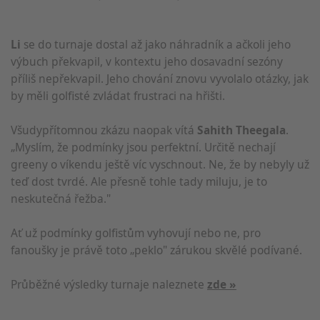
Li
se do turnaje dostal až jako náhradník a ačkoli jeho
výbuch překvapil, v kontextu jeho dosavadní sezóny
příliš nepřekvapil. Jeho chování znovu vyvolalo otázky, jak
by měli golfisté zvládat frustraci na hřišti.
Všudypřítomnou zkázu naopak vítá
Sahith Theegala
.
„Myslím, že podmínky jsou perfektní. Určitě nechají
greeny o víkendu ještě víc vyschnout. Ne, že by nebyly už
teď dost tvrdé. Ale přesně tohle tady miluju, je to
neskutečná řežba."
Ať už podmínky golfistům vyhovují nebo ne, pro
fanoušky je právě toto „peklo" zárukou skvělé podívané.
Průběžné výsledky turnaje naleznete
zde »