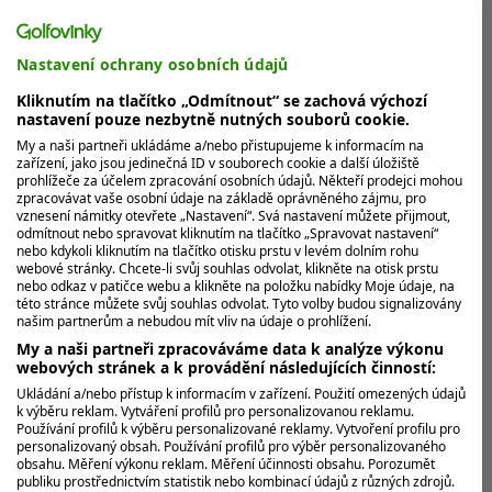
Nastavení ochrany osobních údajů
Kliknutím na tlačítko „Odmítnout“ se zachová výchozí
Lekce trpělivosti. Daniel Berger vede na
nastavení pouze nezbytně nutných souborů cookie.
Arnold Palmer po 2 kolech o 5 ran
My a naši partneři ukládáme a/nebo přistupujeme k informacím na
zařízení, jako jsou jedinečná ID v souborech cookie a další úložiště
Daniel Berger vede Arnold Palmer Invitational s
prohlížeče za účelem zpracování osobních údajů. Někteří prodejci mohou
náskokem pěti ran. Na vyprahlém Bay Hill předvedl
zpracovávat vaše osobní údaje na základě oprávněného zájmu, pro
vznesení námitky otevřete „Nastavení“. Svá nastavení můžete přijmout,
lekci trpělivosti. Po dvou...
odmítnout nebo spravovat kliknutím na tlačítko „Spravovat nastavení“
nebo kdykoli kliknutím na tlačítko otisku prstu v levém dolním rohu
webové stránky. Chcete-li svůj souhlas odvolat, klikněte na otisk prstu
nebo odkaz v patičce webu a klikněte na položku nabídky Moje údaje, na
MOHLO BY VÁS ZAJÍMAT
této stránce můžete svůj souhlas odvolat. Tyto volby budou signalizovány
našim partnerům a nebudou mít vliv na údaje o prohlížení.
My a naši partneři zpracováváme data k analýze výkonu
webových stránek a k provádění následujících činností:
Ukládání a/nebo přístup k informacím v zařízení. Použití omezených údajů
k výběru reklam. Vytváření profilů pro personalizovanou reklamu.
Používání profilů k výběru personalizované reklamy. Vytvoření profilu pro
personalizovaný obsah. Používání profilů pro výběr personalizovaného
obsahu. Měření výkonu reklam. Měření účinnosti obsahu. Porozumět
publiku prostřednictvím statistik nebo kombinací údajů z různých zdrojů.