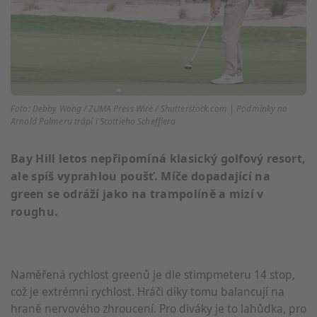
Foto: Debby Wong / ZUMA Press Wire / Shutterstock.com | Podmínky na
Arnold Palmeru trápí i Scottieho Schefflera
Bay Hill letos nepřipomíná klasický golfový resort,
ale spíš vyprahlou poušť. Míče dopadající na
green se odráží jako na trampolíně a mizí v
roughu.
Naměřená rychlost greenů je dle stimpmeteru 14 stop,
což je extrémní rychlost. Hráči díky tomu balancují na
hraně nervového zhroucení. Pro diváky je to lahůdka, pro