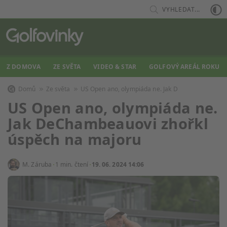
VYHLEDAT...
Z DOMOVA
ZE SVĚTA
VIDEO & STAR
GOLFOVÝ AREÁL ROKU
Domů
Ze světa
US Open ano, olympiáda ne. Jak D
US Open ano, olympiáda ne.
Jak DeChambeauovi zhořkl
úspěch na majoru
M. Záruba
1 min. čtení
19. 06. 2024 14:06