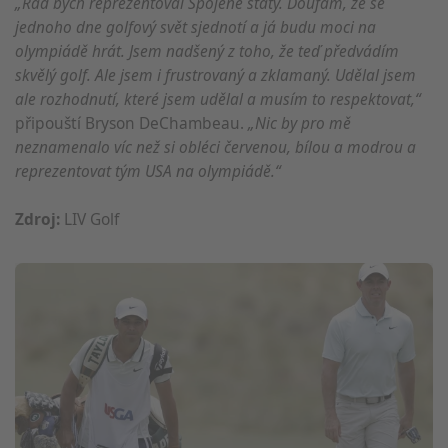
„Rád bych reprezentoval Spojené státy. Doufám, že se
jednoho dne golfový svět sjednotí a já budu moci na
olympiádě hrát. Jsem nadšený z toho, že teď předvádím
skvělý golf. Ale jsem i frustrovaný a zklamaný. Udělal jsem
ale rozhodnutí, které jsem udělal a musím to respektovat,“
připouští Bryson DeChambeau.
„Nic by pro mě
neznamenalo víc než si obléci červenou, bílou a modrou a
reprezentovat tým USA na olympiádě.“
Zdroj:
LIV Golf