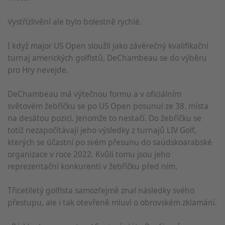
Vystřízlivění ale bylo bolestně rychlé.
I když major US Open sloužil jako závěrečný kvalifikační
turnaj amerických golfistů, DeChambeau se do výběru
pro Hry nevejde.
DeChambeau má výtečnou formu a v oficiálním
světovém žebříčku se po US Open posunul ze 38. místa
na desátou pozici. Jenomže to nestačí. Do žebříčku se
totiž nezapočítávají jeho výsledky z turnajů LIV Golf,
kterých se účastní po svém přesunu do saúdskoarabské
organizace v roce 2022. Kvůli tomu jsou jeho
reprezentační konkurenti v žebříčku před ním.
Třicetiletý golfista samozřejmě znal následky svého
přestupu, ale i tak otevřeně mluví o obrovském zklamání.