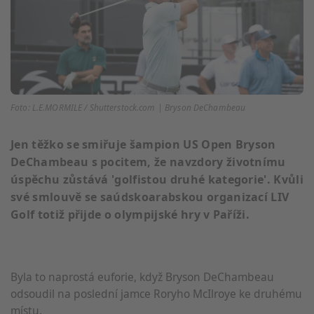
Foto: L.E.MORMILE / Shutterstock.com | Bryson DeChambeau
Jen těžko se smiřuje šampion US Open Bryson
DeChambeau s pocitem, že navzdory životnímu
úspěchu zůstává 'golfistou druhé kategorie'. Kvůli
své smlouvě se saúdskoarabskou organizací LIV
Golf totiž přijde o olympijské hry v Paříži.
Byla to naprostá euforie, když Bryson DeChambeau
odsoudil na poslední jamce Roryho McIlroye ke druhému
místu.