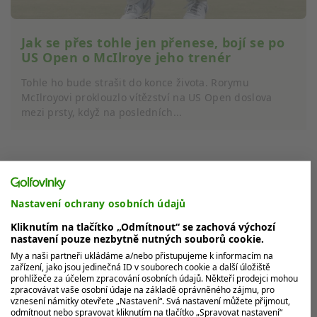
Jak se přes tohle jen přenese, bojí se po
US Open o McIlroye jeho trenér
Tohle ho bude strašit do konce života. Rorymu
McIlroyovi proklouzlo vítězství na US Open doslova
mezi prsty, když na posledních...
MOHLO BY VÁS ZAJÍMAT
Nastavení ochrany osobních údajů
Kliknutím na tlačítko „Odmítnout“ se zachová výchozí
nastavení pouze nezbytně nutných souborů cookie.
My a naši partneři ukládáme a/nebo přistupujeme k informacím na
zařízení, jako jsou jedinečná ID v souborech cookie a další úložiště
prohlížeče za účelem zpracování osobních údajů. Někteří prodejci mohou
zpracovávat vaše osobní údaje na základě oprávněného zájmu, pro
vznesení námitky otevřete „Nastavení“. Svá nastavení můžete přijmout,
odmítnout nebo spravovat kliknutím na tlačítko „Spravovat nastavení“