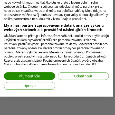
nebo kdykoli kliknutím na tlačítko otisku prstu v levém dolním rohu
webové stránky. Chcete-li svůj souhlas odvolat, klikněte na otisk prstu
nebo odkaz v patičce webu a klikněte na položku nabídky Moje údaje, na
této stránce můžete svůj souhlas odvolat. Tyto volby budou signalizovány
našim partnerům a nebudou mít vliv na údaje o prohlížení.
My a naši partneři zpracováváme data k analýze výkonu
webových stránek a k provádění následujících činností:
Ukládání a/nebo přístup k informacím v zařízení. Použití omezených údajů
k výběru reklam. Vytváření profilů pro personalizovanou reklamu.
Používání profilů k výběru personalizované reklamy. Vytvoření profilu pro
personalizovaný obsah. Používání profilů pro výběr personalizovaného
obsahu. Měření výkonu reklam. Měření účinnosti obsahu. Porozumět
publiku prostřednictvím statistik nebo kombinací údajů z různých zdrojů.
Rozvoj a zlepšování služeb. Použití omezených údajů k výběru obsahu.
Data mohou být sdílena mimo Evropskou unii a odesílána do USA.
Váš souhlas a zásady používání cookie se vztahují pouze na tento
web/aplikaci.
Přijmout vše
Odmítnout
Zobrazit seznam partnerů (7 Prodejci IAB)
Upravit
Vaše údaje používáme pro následující účely:
Účely zpracování IAB:
Ukládání a/nebo přístup k informacím v
zařízení