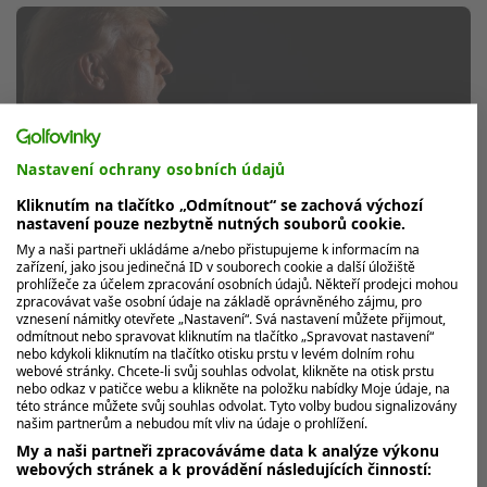
Nastavení ochrany osobních údajů
Kliknutím na tlačítko „Odmítnout“ se zachová výchozí
nastavení pouze nezbytně nutných souborů cookie.
My a naši partneři ukládáme a/nebo přistupujeme k informacím na
zařízení, jako jsou jedinečná ID v souborech cookie a další úložiště
prohlížeče za účelem zpracování osobních údajů. Někteří prodejci mohou
Něco za něco. Trump vyjednává dohodu,
zpracovávat vaše osobní údaje na základě oprávněného zájmu, pro
ale chce své hřiště zpátky v kalendáři
vznesení námitky otevřete „Nastavení“. Svá nastavení můžete přijmout,
odmítnout nebo spravovat kliknutím na tlačítko „Spravovat nastavení“
PGA Tour
nebo kdykoli kliknutím na tlačítko otisku prstu v levém dolním rohu
webové stránky. Chcete-li svůj souhlas odvolat, klikněte na otisk prstu
Golfový klub Trump National Doral v Miami se může
nebo odkaz v patičce webu a klikněte na položku nabídky Moje údaje, na
této stránce můžete svůj souhlas odvolat. Tyto volby budou signalizovány
vrátit mezi akce PGA Tour, ze kterých byl v roce 2016
našim partnerům a nebudou mít vliv na údaje o prohlížení.
vyřazený. I to má být...
My a naši partneři zpracováváme data k analýze výkonu
webových stránek a k provádění následujících činností: