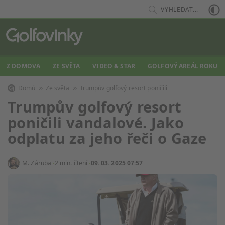
VYHLEDAT...
Z DOMOVA
ZE SVĚTA
VIDEO & STAR
GOLFOVÝ AREÁL ROKU
Domů
Ze světa
Trumpův golfový resort poničili
Trumpův golfový resort
poničili vandalové. Jako
odplatu za jeho řeči o Gaze
M. Záruba
2 min. čtení
09. 03. 2025 07:57