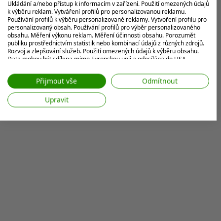
Ukládání a/nebo přístup k informacím v zařízení. Použití omezených údajů
MOHLO BY VÁS ZAJÍMAT
k výběru reklam. Vytváření profilů pro personalizovanou reklamu.
Používání profilů k výběru personalizované reklamy. Vytvoření profilu pro
personalizovaný obsah. Používání profilů pro výběr personalizovaného
obsahu. Měření výkonu reklam. Měření účinnosti obsahu. Porozumět
publiku prostřednictvím statistik nebo kombinací údajů z různých zdrojů.
Rozvoj a zlepšování služeb. Použití omezených údajů k výběru obsahu.
Data mohou být sdílena mimo Evropskou unii a odesílána do USA.
Váš souhlas a zásady používání cookie se vztahují pouze na tento
web/aplikaci.
Přijmout vše
Odmítnout
Zobrazit seznam partnerů (7 Prodejci IAB)
Upravit
Vaše údaje používáme pro následující účely:
Účely zpracování IAB:
Ukládání a/nebo přístup k informacím v
zařízení
Použití omezených údajů k výběru reklam
Vytváření profilů pro personalizovanou
reklamu
Používání profilů k výběru personalizované
reklamy