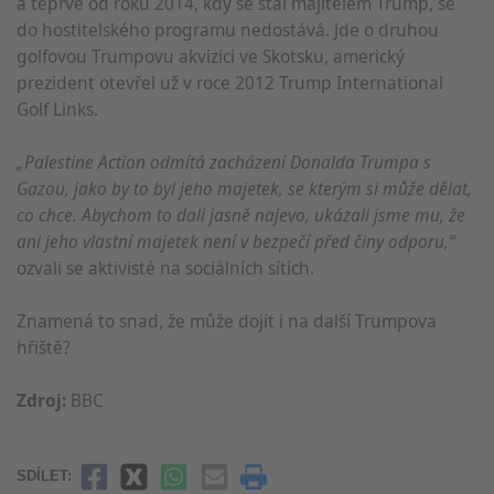
a teprve od roku 2014, kdy se stal majitelem Trump, se
do hostitelského programu nedostává. Jde o druhou
golfovou Trumpovu akvizici ve Skotsku, americký
prezident otevřel už v roce 2012 Trump International
Golf Links.
„Palestine Action odmítá zacházení Donalda Trumpa s
Gazou, jako by to byl jeho majetek, se kterým si může dělat,
co chce. Abychom to dali jasně najevo, ukázali jsme mu, že
ani jeho vlastní majetek není v bezpečí před činy odporu,“
ozvali se aktivisté na sociálních sítích.
Znamená to snad, že může dojít i na další Trumpova
hřiště?
Zdroj:
BBC
SDÍLET: