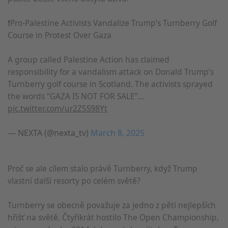
❗️Pro-Palestine Activists Vandalize Trump’s Turnberry Golf
Course in Protest Over Gaza
A group called Palestine Action has claimed
responsibility for a vandalism attack on Donald Trump’s
Turnberry golf course in Scotland. The activists sprayed
the words “GAZA IS NOT FOR SALE”…
pic.twitter.com/ur2Z5S98Yt
— NEXTA (@nexta_tv)
March 8, 2025
Proč se ale cílem stalo právě Turnberry, když Trump
vlastní další resorty po celém světě?
Turnberry se obecně považuje za jedno z pěti nejlepších
hřišť na světě. Čtyřikrát hostilo The Open Championship,