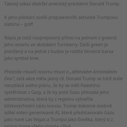
Takový vzkaz obdržel americký prezident Donald Trump.
K jeho předání zvolili propalestinští aktivisté Trumpovu
slabinu – golf!
Nápis je totiž nasprejovaný přímo na jednom z greenů
jeho resortu ve skotském Turnberry. Další green je
poničený a na jedné z budov je rozlitá červená barva
jako symbol krve.
Přestože mluvčí resortu mluví o
„dětinském kriminálním
činu“
, celá akce měla jasný cíl. Donald Trump se totiž stále
nevzdává svého plánu, že by se měli Palestinci
vystěhovat z Gazy, a že by poté Gazu převzala jeho
administrativa, která by z regionu vytvořila
blízkovýchodní oázu luxusu. Trump dokonce osobně
sdílel video generované AI, které představovalo Gazu
jako nové Las Vegas a Trumpa jako člověka, který si z
pozice bosse všeho dosyta užívá.