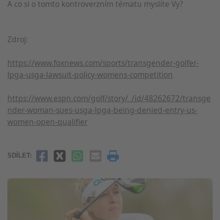
A co si o tomto kontroverzním tématu myslíte Vy?
Zdroj:
https://www.foxnews.com/sports/transgender-golfer-
lpga-usga-lawsuit-policy-womens-competition
https://www.espn.com/golf/story/_/id/48262672/transge
nder-woman-sues-usga-lpga-being-denied-entry-us-
women-open-qualifier
SDÍLET: