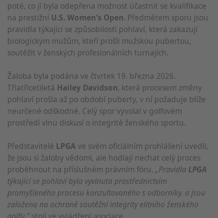
poté, co jí byla odepřena možnost účastnit se kvalifikace
na prestižní
U.S. Women's Open
. Předmětem sporu jsou
pravidla týkající se způsobilosti pohlaví, která zakazují
biologickým mužům, kteří prošli mužskou pubertou,
soutěžit v ženských profesionálních turnajích.
Žaloba byla podána ve čtvrtek 19. března 2026.
Třiatřicetiletá
Hailey Davidson
, která procesem změny
pohlaví prošla až po období puberty, v ní požaduje blíže
neurčené odškodné. Celý spor vyvolal v golfovém
prostředí vlnu diskusí o integritě ženského sportu.
Představitelé
LPGA
ve svém oficiálním prohlášení uvedli,
že jsou si žaloby vědomi, ale hodlají nechat celý proces
proběhnout na příslušném právním fóru.
„Pravidla
LPGA
týkající se pohlaví byla vyvinuta prostřednictvím
promyšleného procesu konzultovaného s odborníky, a jsou
založena na ochraně soutěžní integrity elitního ženského
golfu,"
stojí ve vyjádření asociace.