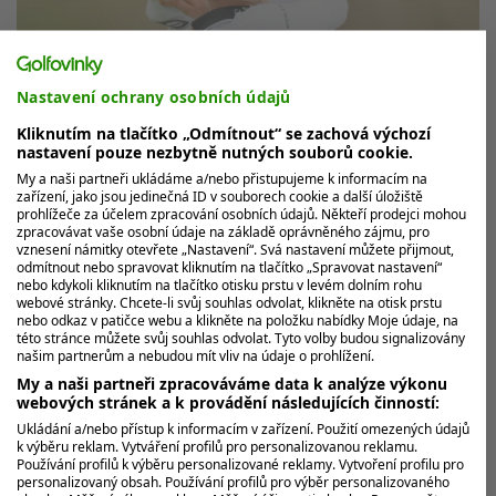
Nastavení ochrany osobních údajů
Kliknutím na tlačítko „Odmítnout“ se zachová výchozí
nastavení pouze nezbytně nutných souborů cookie.
My a naši partneři ukládáme a/nebo přistupujeme k informacím na
zařízení, jako jsou jedinečná ID v souborech cookie a další úložiště
Nelly Korda slaví po roce triumf, LPGA
prohlížeče za účelem zpracování osobních údajů. Někteří prodejci mohou
však čelí kritice za zkrácení turnaje
zpracovávat vaše osobní údaje na základě oprávněného zájmu, pro
vznesení námitky otevřete „Nastavení“. Svá nastavení můžete přijmout,
Nelly Korda se vrátila do role vítězky. Svůj první triumf
odmítnout nebo spravovat kliknutím na tlačítko „Spravovat nastavení“
nebo kdykoli kliknutím na tlačítko otisku prstu v levém dolním rohu
po více než roce ale slaví v poněkud pikantních
webové stránky. Chcete-li svůj souhlas odvolat, klikněte na otisk prstu
okolnostech. Hvězdná...
nebo odkaz v patičce webu a klikněte na položku nabídky Moje údaje, na
této stránce můžete svůj souhlas odvolat. Tyto volby budou signalizovány
našim partnerům a nebudou mít vliv na údaje o prohlížení.
My a naši partneři zpracováváme data k analýze výkonu
webových stránek a k provádění následujících činností:
Ukládání a/nebo přístup k informacím v zařízení. Použití omezených údajů
k výběru reklam. Vytváření profilů pro personalizovanou reklamu.
Používání profilů k výběru personalizované reklamy. Vytvoření profilu pro
personalizovaný obsah. Používání profilů pro výběr personalizovaného