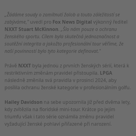
„Žádáme soudy o zamítnutí žalob a touto záležitostí se
zabýváme,"
uvedl pro
Fox News Digital
výkonný ředitel
NXXT
Stuart McKinnon
.
„Šlo nám pouze o ochranu
ženského sportu. Cílem byla skutečná jednoznačnost a
soutěžní integrita a jakožto profesionální tour věříme, že
naší povinností bylo tyto kategorie definovat."
Právě
NXXT
byla jednou z prvních ženských sérií, která k
restriktivním změnám pravidel přistoupila.
LPGA
následně změnila svá pravidla v prosinci 2024, aby
posílila ochranu ženské kategorie v profesionálním golfu.
Hailey Davidson
na sebe upozornila již před dvěma lety,
kdy zvítězila na floridské mini-tour. Krátce po jejím
triumfu však i tato série oznámila změnu pravidel
vyžadující ženské pohlaví přiřazené při narození.