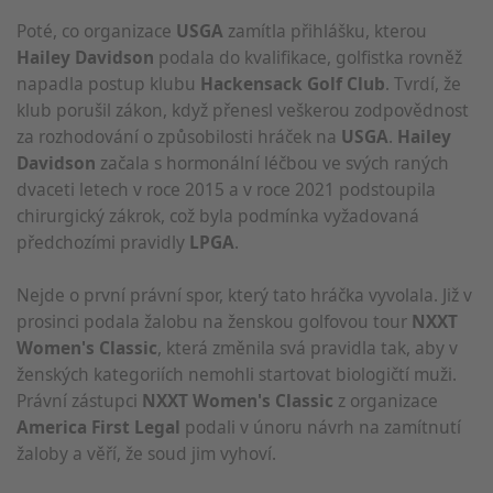
Poté, co organizace
USGA
zamítla přihlášku, kterou
Hailey Davidson
podala do kvalifikace, golfistka rovněž
napadla postup klubu
Hackensack Golf Club
. Tvrdí, že
klub porušil zákon, když přenesl veškerou zodpovědnost
za rozhodování o způsobilosti hráček na
USGA
.
Hailey
Davidson
začala s hormonální léčbou ve svých raných
dvaceti letech v roce 2015 a v roce 2021 podstoupila
chirurgický zákrok, což byla podmínka vyžadovaná
předchozími pravidly
LPGA
.
Nejde o první právní spor, který tato hráčka vyvolala. Již v
prosinci podala žalobu na ženskou golfovou tour
NXXT
Women's Classic
, která změnila svá pravidla tak, aby v
ženských kategoriích nemohli startovat biologičtí muži.
Právní zástupci
NXXT Women's Classic
z organizace
America First Legal
podali v únoru návrh na zamítnutí
žaloby a věří, že soud jim vyhoví.