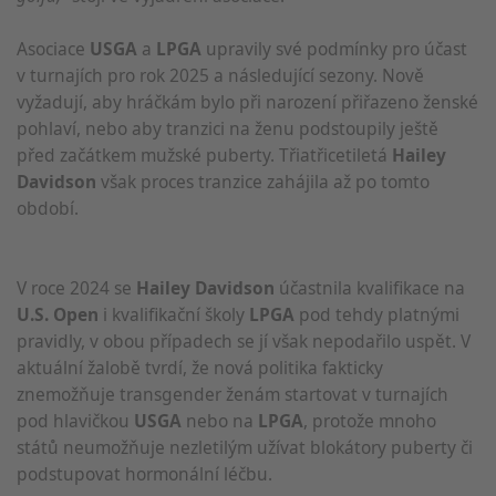
Asociace
USGA
a
LPGA
upravily své podmínky pro účast
v turnajích pro rok 2025 a následující sezony. Nově
vyžadují, aby hráčkám bylo při narození přiřazeno ženské
pohlaví, nebo aby tranzici na ženu podstoupily ještě
před začátkem mužské puberty. Třiatřicetiletá
Hailey
Davidson
však proces tranzice zahájila až po tomto
období.
V roce 2024 se
Hailey Davidson
účastnila kvalifikace na
U.S. Open
i kvalifikační školy
LPGA
pod tehdy platnými
pravidly, v obou případech se jí však nepodařilo uspět. V
aktuální žalobě tvrdí, že nová politika fakticky
znemožňuje transgender ženám startovat v turnajích
pod hlavičkou
USGA
nebo na
LPGA
, protože mnoho
států neumožňuje nezletilým užívat blokátory puberty či
podstupovat hormonální léčbu.