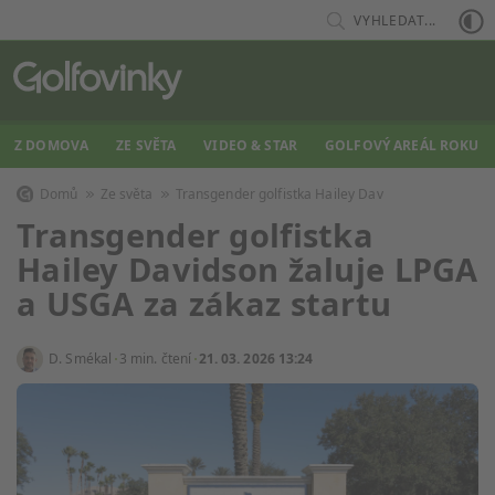
VYHLEDAT...
Z DOMOVA
ZE SVĚTA
VIDEO & STAR
GOLFOVÝ AREÁL ROKU
Domů
Ze světa
Transgender golfistka Hailey Dav
Transgender golfistka
Hailey Davidson žaluje LPGA
a USGA za zákaz startu
D. Smékal
3 min. čtení
21. 03. 2026 13:24