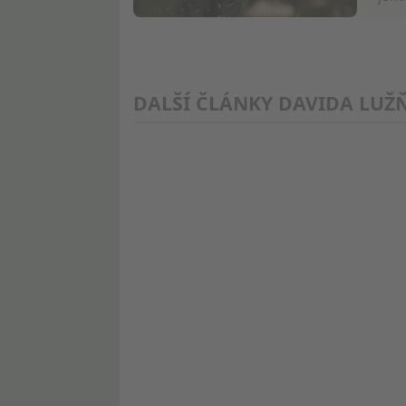
Měření výkonu obsahu
Porozumění publiku prostřednictvím statistik nebo kombina
DALŠÍ ČLÁNKY DAVIDA LUŽ
Rozvoj a zlepšování služeb
Použití omezených údajů k výběru obsahu
Speciální funkce IAB:
Používání přesných údajů o zeměpisné poloze
Identifikace zařízení na základě aktivně vyžádaných informa
Účely zpracování, které nesouvisejí s IAB:
Nezbytné
Výkon
Funkční
Reklamní