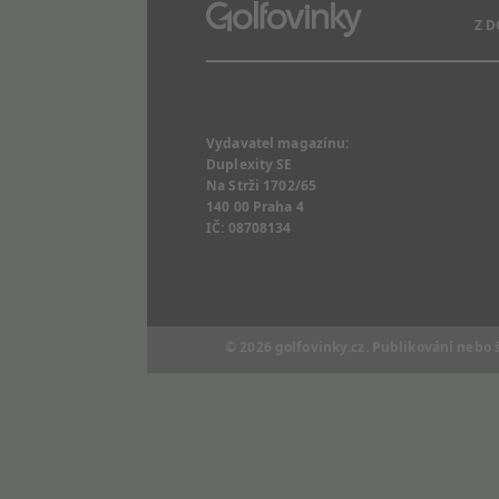
Z 
Vydavatel magazínu:
Duplexity SE
Na Strži 1702/65
140 00 Praha 4
IČ: 08708134
© 2026
golfovinky.cz
. Publikování nebo 