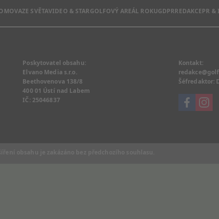
DOMOVA
ZE SVĚTA
VIDEO & STAR
GOLFOVÝ AREÁL ROKU
GDPR
REDAKCE
PR &
Poskytovatel obsahu:
Kontakt:
Elvano Media s.r.o.
redakce@golf
Beethovenova 138/8
Šéfredaktor:
400 01 Ústí nad Labem
IČ: 25046837
šíření obsahu je zakázáno bez předchozího souhlasu.