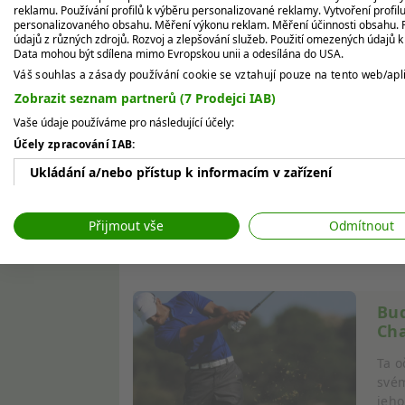
chtěl zahrát se svým synem Charliem.
reklamu. Používání profilů k výběru personalizované reklamy. Vytvoření profil
personalizovaného obsahu. Měření výkonu reklam. Měření účinnosti obsahu. P
údajů z různých zdrojů. Rozvoj a zlepšování služeb. Použití omezených údajů 
Zdroj:
ESPN, X
Data mohou být sdílena mimo Evropskou unii a odesílána do USA.
Váš souhlas a zásady používání cookie se vztahují pouze na tento web/apli
SDÍLET:
Zobrazit seznam partnerů (7 Prodejci IAB)
Vaše údaje používáme pro následující účely:
Účely zpracování IAB:
Kon
dal
Ukládání a/nebo přístup k informacím v zařízení
Je t
Použití omezených údajů k výběru reklam
Wood
Přijmout vše
Odmítnout
Tent
Vytváření profilů pro personalizovanou reklamu
Používání profilů k výběru personalizované reklamy
Buď
Vytváření profilů pro personalizovaný obsah
Cha
Používání profilů pro výběr personalizovaného obsahu
Ta o
svém
Měření výkonu reklam
jeho