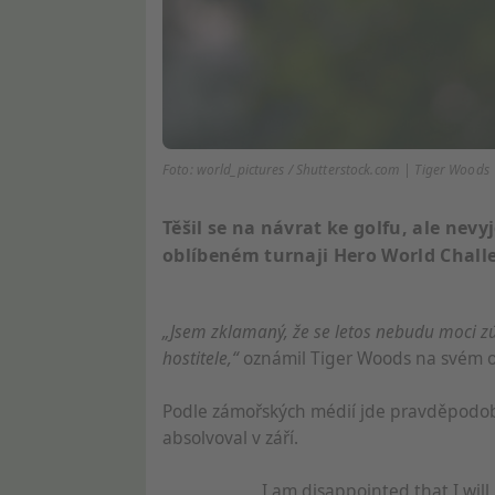
Foto: world_pictures / Shutterstock.com | Tiger Woods
Těšil se na návrat ke golfu, ale nev
oblíbeném turnaji Hero World Chall
„Jsem zklamaný, že se letos nebudu moci zúč
hostitele,“
oznámil Tiger Woods na svém ofic
Podle zámořských médií jde pravděpodob
absolvoval v září.
I am disappointed that I will