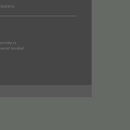
 INZERCE
ovinky.cz
Daniel Smékal