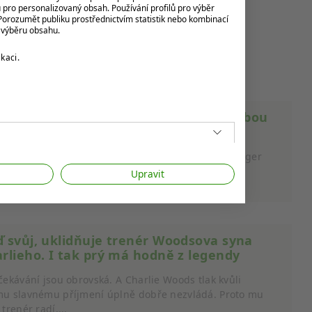
u pro personalizovaný obsah. Používání profilů pro výběr
orozumět publiku prostřednictvím statistik nebo kombinací
k výběru obsahu.
kaci.
ec bolestí zad? Tiger Woods má za sebou
ší operaci a těší se na návrat ke golfu
o už pošesté za posledních deset let, co se musel Tiger
s svěřit do rukou chirurgů kvůli potížím se zády.
Upravit
okrát šlo...
 svůj, uklidňuje trenér Woodsova syna
rlieho. I tak prý má hodně z legendy
čekávání jsou obrovská. A Charlie Woods tlak kvůli
u slavnému příjmení úplně dobře nezvládá. Proto mu
 trenér radí,...