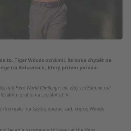
yjde to. Tiger Woods oznámil, že bude chybět na
enge na Bahamách, který přitom pořádá.
astnit Hero World Challenge, ale vždy se těším na roli
iálním profilu na sociální síti X.
ně o reakci na šestou operaci zad, kterou Woods
 not be able to compete this year at the Hero