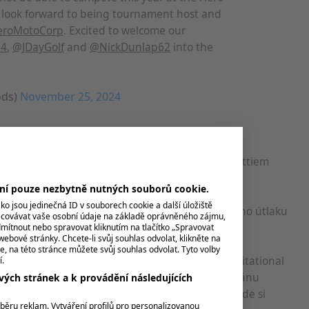
 look forward to being tournament host and
roMotoCorp
. Excited to welcome our
34
,
@JDayGolf
and
@NickDunlap62
into the
ods)
November 25, 2024
mbolická. Vloni se na stejném místě vrátil po
končil osmnáctý s dvaceti údery za vítězným Scottiem
ení pouze nezbytně nutných souborů cookie.
o jsou jedinečná ID v souborech cookie a další úložiště
peraci bederní páteře, která měla za cíl zbavit ho útlaku
acovávat vaše osobní údaje na základě oprávněného zájmu,
erými trpěl během hry.
mítnout nebo spravovat kliknutím na tlačítko „Spravovat
webové stránky. Chcete-li svůj souhlas odvolat, klikněte na
e, na této stránce můžete svůj souhlas odvolat. Tyto volby
e třech případech neprošel cutem, na Genesis Invitational
í.
il na 60. místě. Bližší informace o jeho dalším plánu
ých stránek a k provádění následujících
 prosinci zúčastnit turnaje PNC Championship, kde si
ýběru reklam. Vytváření profilů pro personalizovanou