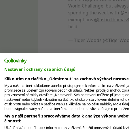
World Challenge, but always
spending the week with
@He
exemptions
@JustinThomas
field.
— Tiger Woods (@TigerWo
Aktivní účast na turnaji by přitom byla sy
sedmiměsíční pauze po operaci kotníku, s
Nastavení ochrany osobních údajů
Schefflerem.
Kliknutím na tlačítko „Odmítnout“ se zachová výchozí nastav
My a naši partneři ukládáme a/nebo přistupujeme k informacím na zařízení, jak
Tentokrát se podrobil mikrodekompresní o
prohlížeče za účelem zpracování osobních údajů. Někteří prodejci mohou zpr
nervů a odstranit tak křeče a bolesti, kt
pro vznesení námitky otevřete „Nastavení“. Svá nastavení můžete přijmout, od
nastavení“ nebo kdykoli kliknutím na tlačítko otisku prstu v levém dolním rohu 
otisk prstu nebo odkaz v patičce webu a klikněte na položku nabídky Moje údaj
Woods letos absolvoval jen pět startů, v
budou signalizovány našim partnerům a nebudou mít vliv na údaje o prohlížen
odstoupil kvůli nemoci a na Masters skonč
My a naši partneři zpracováváme data k analýze výkonu webov
činností:
nejsou známé, přitom se chtěl původně v
Ukládání a/nebo přístup k informacím v zařízení. Použití omezených údajů k v