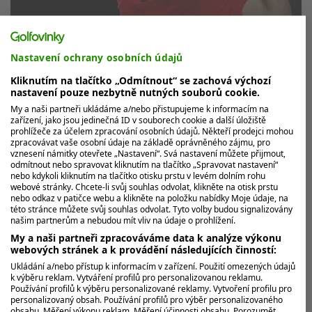
Nastavení ochrany osobních údajů
Kliknutím na tlačítko „Odmítnout“ se zachová výchozí
nastavení pouze nezbytně nutných souborů cookie.
Tak pozor! Tiger Woods se vrací. Slíbil, že
My a naši partneři ukládáme a/nebo přistupujeme k informacím na
v TGL bude u každého zápasu
zařízení, jako jsou jedinečná ID v souborech cookie a další úložiště
prohlížeče za účelem zpracování osobních údajů. Někteří prodejci mohou
zpracovávat vaše osobní údaje na základě oprávněného zájmu, pro
Je, nebo není řeč o soutěžním comebacku? Tiger Woods
vznesení námitky otevřete „Nastavení“. Svá nastavení můžete přijmout,
je týden po další operaci páteře, ale všechny teď
odmítnout nebo spravovat kliknutím na tlačítko „Spravovat nastavení“
zaskočil svým...
nebo kdykoli kliknutím na tlačítko otisku prstu v levém dolním rohu
webové stránky. Chcete-li svůj souhlas odvolat, klikněte na otisk prstu
nebo odkaz v patičce webu a klikněte na položku nabídky Moje údaje, na
této stránce můžete svůj souhlas odvolat. Tyto volby budou signalizovány
MOHLO BY VÁS ZAJÍMAT
našim partnerům a nebudou mít vliv na údaje o prohlížení.
My a naši partneři zpracováváme data k analýze výkonu
webových stránek a k provádění následujících činností:
Ukládání a/nebo přístup k informacím v zařízení. Použití omezených údajů
k výběru reklam. Vytváření profilů pro personalizovanou reklamu.
Používání profilů k výběru personalizované reklamy. Vytvoření profilu pro
personalizovaný obsah. Používání profilů pro výběr personalizovaného
obsahu. Měření výkonu reklam. Měření účinnosti obsahu. Porozumět