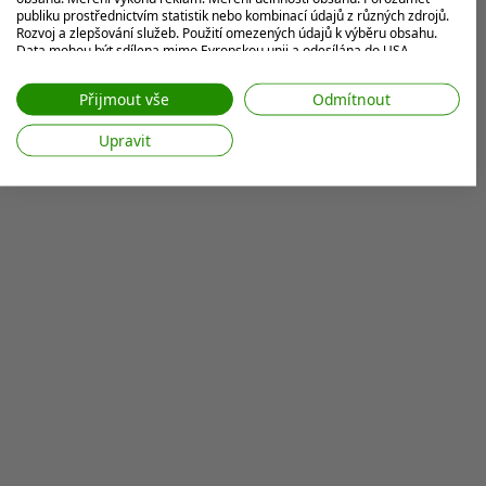
publiku prostřednictvím statistik nebo kombinací údajů z různých zdrojů.
Rozvoj a zlepšování služeb. Použití omezených údajů k výběru obsahu.
Data mohou být sdílena mimo Evropskou unii a odesílána do USA.
Váš souhlas a zásady používání cookie se vztahují pouze na tento
web/aplikaci.
Přijmout vše
Odmítnout
Zobrazit seznam partnerů (7 Prodejci IAB)
Upravit
Vaše údaje používáme pro následující účely:
Účely zpracování IAB:
Ukládání a/nebo přístup k informacím v
zařízení
Použití omezených údajů k výběru reklam
Vytváření profilů pro personalizovanou
reklamu
Používání profilů k výběru personalizované
reklamy
Vytváření profilů pro personalizovaný
obsah