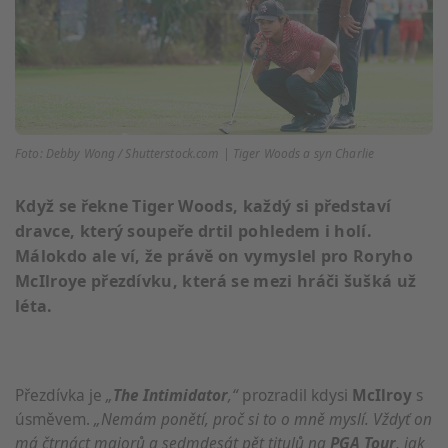
Foto: Debby Wong / Shutterstock.com | Tiger Woods a syn Charlie
Když se řekne Tiger Woods, každý si představí
dravce, který soupeře drtil pohledem i holí.
Málokdo ale ví, že právě on vymyslel pro Roryho
McIlroye přezdívku, která se mezi hráči šušká už
léta.
Přezdívka je
„
The Intimidator
,“
prozradil kdysi
McIlroy
s
úsměvem.
„Nemám ponětí, proč si to o mně myslí. Vždyť on
má čtrnáct majorů a sedmdesát pět titulů na
PGA Tour
, jak