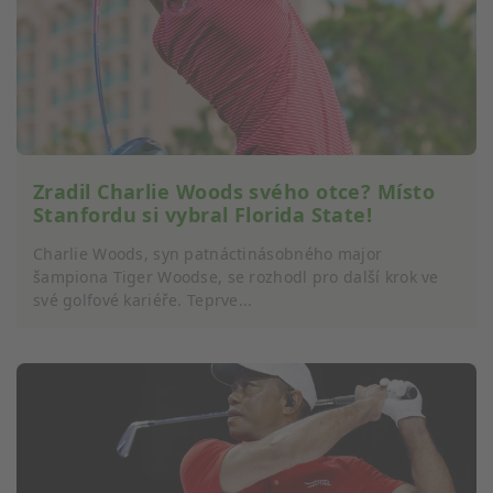
Zradil Charlie Woods svého otce? Místo
Stanfordu si vybral Florida State!
Charlie Woods, syn patnáctinásobného major
šampiona Tiger Woodse, se rozhodl pro další krok ve
své golfové kariéře. Teprve...