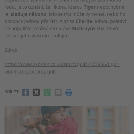
radu. Je to uznání, že i ikona, kterou
Tiger
nepochybně
je,
sleduje někoho
, kdo se mu může vyrovnat, nebo ho
dokonce jednou přerůst. A až se
Charlie
jednou postaví
na odpaliště, možná mu právě
McIlroyův
styl
otevře
cestu k jeho vlastním trofejím.
Zdroj:
https://www.express.co.uk/sport/golf/2172966/tiger-
woods-rory-mcilroy-golf
SDÍLET: