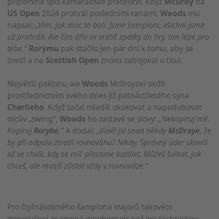
připomíná spíš kamarádské přátelství. Když
McIlroy
na
US Open
2024 prohrál posledními ranami,
Woods
mu
napsal:
„Vím, jak moc to bolí. Jsme šampioni, všichni jsme
už prohráli. Ale čím dřív se vrátíš zpátky do hry, tím lépe pro
tebe.“
Rorymu
pak stačilo jen pár dní k tomu, aby se
zvedl a na
Scottish Open
znovu zabojoval o titul.
Největší poklonu ale
Woods
Mcllroyovi složil
prostřednictvím svého dnes již patnáctiletého syna
Charlieho
. Když začal mladík okukovat a napodobovat
otcův „swing“,
Woods
ho zastavil se slovy:
„Nekopíruj mě.
Kopíruj
Roryho
.“
A dodal:
„Viděl jsi snad někdy
McIlroye
, že
by při odpalu ztratil rovnováhu? Nikdy. Správný úder skončí
až ve chvíli, kdy se míč přestane kutálet. Můžeš švihat, jak
chceš, ale musíš zůstat vždy v rovnováze.“
Pro čtyřnásobného šampiona majorů takovéto
doporučení znamená mnohem víc než jen technickou