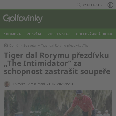
VYHLEDAT...
Z DOMOVA
ZE SVĚTA
VIDEO & STAR
GOLFOVÝ AREÁL ROKU
Domů
Ze světa
Tiger dal Rorymu přezdívku „The
Tiger dal Rorymu přezdívku
„The Intimidator“ za
schopnost zastrašit soupeře
D. Smékal
2 min. čtení
21. 02. 2026 15:01