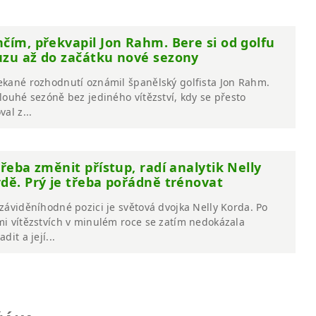
čím, překvapil Jon Rahm. Bere si od golfu
zu až do začátku nové sezony
kané rozhodnutí oznámil španělský golfista Jon Rahm.
louhé sezóně bez jediného vítězství, kdy se přesto
val z...
třeba změnit přístup, radí analytik Nelly
dě. Prý je třeba pořádně trénovat
záviděníhodné pozici je světová dvojka Nelly Korda. Po
i vítězstvích v minulém roce se zatím nedokázala
dit a její...