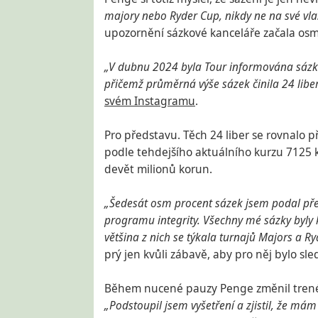
majory nebo Ryder Cup, nikdy ne na své vlast
upozornění sázkové kanceláře začala osmi
„V dubnu 2024 byla Tour informována sázko
přičemž průměrná výše sázek činila 24 liber 
svém Instagramu
.
Pro představu. Těch 24 liber se rovnalo p
podle tehdejšího aktuálního kurzu 7125 
devět milionů korun.
„Šedesát osm procent sázek jsem podal pře
programu integrity. Všechny mé sázky byly kl
většina z nich se týkala turnajů Majors a R
prý jen kvůli zábavě, aby pro něj bylo sle
Během nucené pauzy Penge změnil trenéra,
„Podstoupil jsem vyšetření a zjistil, že m