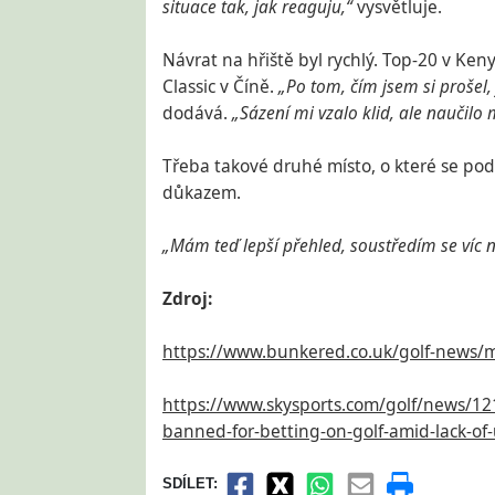
situace tak, jak reaguju,“
vysvětluje.
Návrat na hřiště byl rychlý. Top-20 v Kenya
Classic v Číně.
„Po tom, čím jsem si prošel, j
dodává.
„Sázení mi vzalo klid, ale naučilo 
Třeba takové druhé místo, o které se pod
důkazem.
„Mám teď lepší přehled, soustředím se víc na
Zdroj:
https://www.bunkered.co.uk/golf-news/
https://www.skysports.com/golf/news/1
banned-for-betting-on-golf-amid-lack-o
SDÍLET: