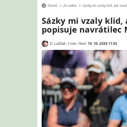
Domů
Ze světa
Sázky mi vzaly klid, ale nauč
Sázky mi vzaly klid, 
popisuje navrátilec
D. Lužňák
2 min. čtení
15. 10. 2025 11:53