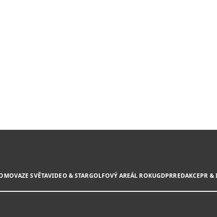
DOMOVA
ZE SVĚTA
VIDEO & STAR
GOLFOVÝ AREÁL ROKU
GDPR
REDAKCE
PR &