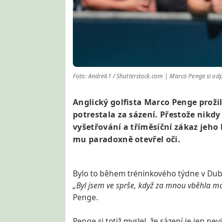
Foto: Andre61 / Shutterstock.com | Marco Penge si odpy
Anglický golfista Marco Penge prožil
potrestala za sázení. Přestože nikdy
vyšetřování a tří­měsíční zákaz jeho
mu paradoxně otevřel oči.
Bylo to během tréninkového týdne v Dubaji
„Byl jsem ve sprše, když za mnou vběhla man
Penge.
Penge si totiž myslel, že sázení je jen ne