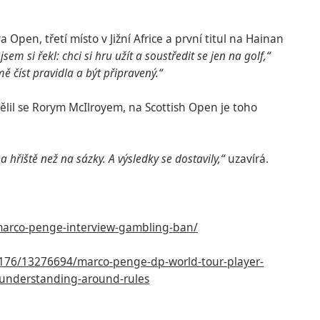
 Open, třetí místo v Jižní Africe a první titul na Hainan
sem si řekl: chci si hru užít a soustředit se jen na golf,“
mě číst pravidla a být připravený.“
ělil se Rorym McIlroyem, na Scottish Open je toho
 hřiště než na sázky. A výsledky se dostavily,“
uzavírá.
marco-penge-interview-gambling-ban/
2176/13276694/marco-penge-dp-world-tour-player-
f-understanding-around-rules