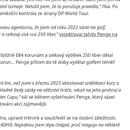
ní turnaje. Netušil jsem, že to porušuje pravidla,“
říká. Po
měsíční kontrola ze strany DP World Tour.
vou agenturou, že jsem od roku 2022 sázel na golf,
a celkový zisk cca 250 liber,“
vysvětloval tehdy Penge na
řibližně 684 korunám a celkový výdělek 250 liber dělal
korun... Penge přitom do té doby vydělal golfem téměř
d tím, než jsem v březnu 2023 absolvoval vzdělávací kurz o
adné (tedy sázky na vítězství hráče, nikoli na jeho prohru) a
yder Cupu,“
kál se během vyšetřování Penge, který sázel
dování akcí zajímavější.
 upravil trénink a soustředil se na osobní záležitosti.
ám ADHD. Najednou jsem lépe chápal, proč reaguju na některé