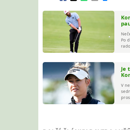
Kon
pau
Neče
Po d
rado
Je 
Kor
V ne
sedm
prosa