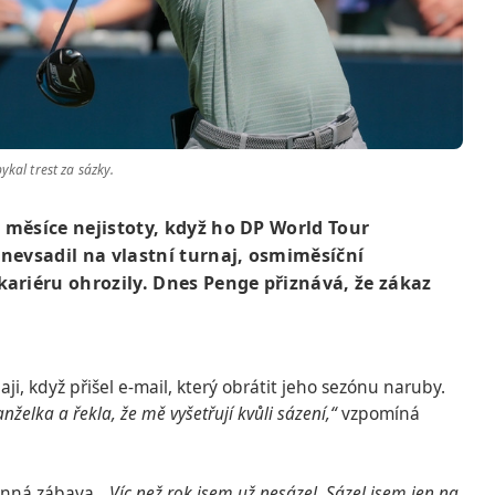
kal trest za sázky.
 měsíce nejistoty, když ho DP World Tour
 nevsadil na vlastní turnaj, osmiměsíční
 kariéru ohrozily. Dnes Penge přiznává, že zákaz
, když přišel e-mail, který obrátit jeho sezónu naruby.
želka a řekla, že mě vyšetřují kvůli sázení,“
vzpomíná
vinná zábava.
„Víc než rok jsem už nesázel. Sázel jsem jen na