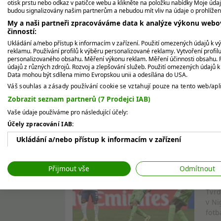
otisk prstu nebo odkaz v patičce webu a klikněte na položku nabídky Moje údaj
Oprávněnost investice se ale potvrdila ve 
budou signalizovány našim partnerům a nebudou mít vliv na údaje o prohlížen
Bondovi okouzlily čínskou společnost, kte
My a naši partneři zpracováváme data k analýze výkonu webov
činností:
milionu liber z této transakce zamířilo k M
Ukládání a/nebo přístup k informacím v zařízení. Použití omezených údajů k v
reklamu. Používání profilů k výběru personalizované reklamy. Vytvoření profil
Peníze dělají peníze, potvrzuje Rory McIlr
personalizovaného obsahu. Měření výkonu reklam. Měření účinnosti obsahu. P
údajů z různých zdrojů. Rozvoj a zlepšování služeb. Použití omezených údajů 
Data mohou být sdílena mimo Evropskou unii a odesílána do USA.
Dopadne stejně úspěšně i s TGL?
Váš souhlas a zásady používání cookie se vztahují pouze na tento web/apli
Zobrazit seznam partnerů (7 Prodejci IAB)
Zdroj:
The Irish Independent
Vaše údaje používáme pro následující účely:
Účely zpracování IAB:
SDÍLET:
Ukládání a/nebo přístup k informacím v zařízení
Použití omezených údajů k výběru reklam
Stř
Přijmout vše
Odmítnout
jak
Vytváření profilů pro personalizovanou reklamu
Tvrd
Používání profilů k výběru personalizované reklamy
v Ni
fotb
Vytváření profilů pro personalizovaný obsah