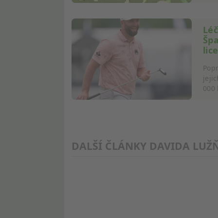
Používání profilů pro výběr personalizovaného obsahu
Lé
Špa
Měření výkonu reklam
lic
Měření výkonu obsahu
Popr
jeji
Porozumění publiku prostřednictvím statistik nebo kombina
000 l
Rozvoj a zlepšování služeb
Použití omezených údajů k výběru obsahu
Speciální funkce IAB:
DALŠÍ ČLÁNKY DAVIDA LUŽ
Používání přesných údajů o zeměpisné poloze
Identifikace zařízení na základě aktivně vyžádaných informa
Účely zpracování, které nesouvisejí s IAB:
Nezbytné