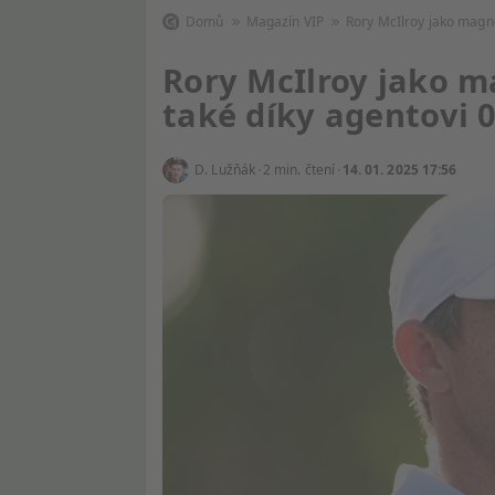
Domů
Magazín VIP
Rory McIlroy jako magn
Rory McIlroy jako m
také díky agentovi 
D. Lužňák
2 min. čtení
14. 01. 2025 17:56