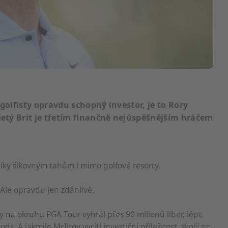
 golfisty opravdu schopný investor, je to Rory
iletý Brit je třetím finančně nejúspěšnějším hráčem
díky šikovným tahům i mimo golfové resorty.
 Ale opravdu jen zdánlivě.
 na okruhu PGA Tour vyhrál přes 90 milionů liber, lépe
s. A jakmile McIlroy vycítí investiční příležitost, skočí po