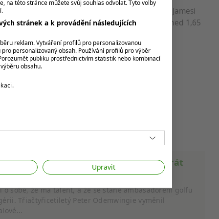
e, na této stránce můžete svůj souhlas odvolat. Tyto volby
chvíli, kdy jachty známé i z filmů o agentovi 007 Jamesi
í.
rá Sunseeker odkoupila za 292 milionů liber. A hned 1,65
ých stránek a k provádění následujících
cIlroyovi.
ýběru reklam. Vytváření profilů pro personalizovanou
u pro personalizovaný obsah. Používání profilů pro výběr
oy.
orozumět publiku prostřednictvím statistik nebo kombinací
k výběru obsahu.
kaci.
ílel góly v Premier League, teď chce hrát
Upravit
o profesionál PGA Tour
í o sobě, že má talent, a že se stane ambasadorem golfu
gérii. Třiačtyřicetiletý Peter Odemwingie vyměnil
alové...