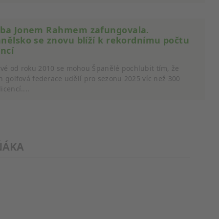
čba Jonem Rahmem zafungovala.
nělsko se znovu blíží k rekordnímu počtu
encí
vé od roku 2010 se mohou Španělé pochlubit tím, že
ch golfová federace udělí pro sezonu 2025 víc než 300
cí údajů z různých zdrojů
icencí....
ŇÁKA
cí