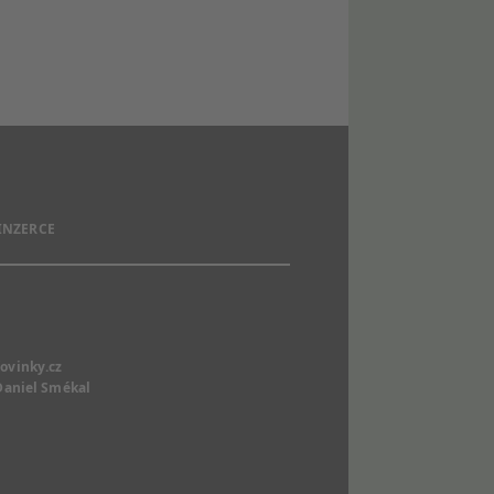
 INZERCE
ovinky.cz
Daniel Smékal