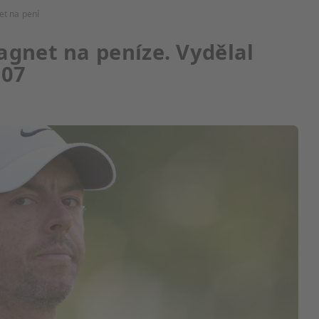
et na pení
agnet na peníze. Vydělal
007