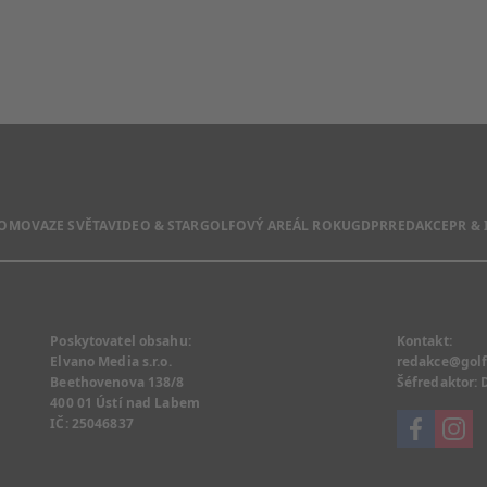
DOMOVA
ZE SVĚTA
VIDEO & STAR
GOLFOVÝ AREÁL ROKU
GDPR
REDAKCE
PR &
Poskytovatel obsahu:
Kontakt:
Elvano Media s.r.o.
redakce@golf
Beethovenova 138/8
Šéfredaktor:
400 01 Ústí nad Labem
IČ: 25046837