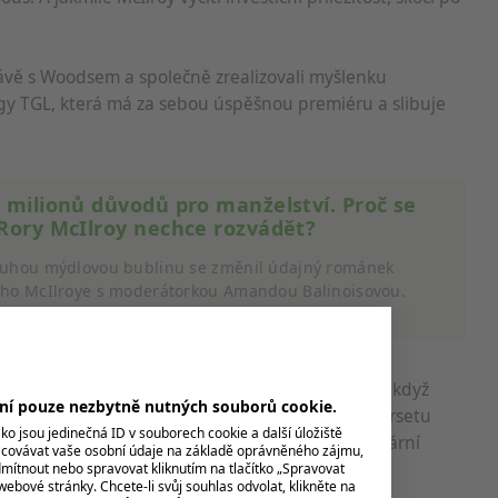
ávě s Woodsem a společně zrealizovali myšlenku
igy TGL, která má za sebou úspěšnou premiéru a slibuje
 milionů důvodů pro manželství. Proč se
Rory McIlroy nechce rozvádět?
uhou mýdlovou bublinu se změnil údajný románek
ho McIlroye s moderátorkou Amandou Balinoisovou.
řicetiletý...
Ilroy umí vydělat i mimo golfové prostředí. Jako když
ení pouze nezbytně nutných souborů cookie.
roce 2013 do společnosti Sunseeker vyrábějící v Dorsetu
o jsou jedinečná ID v souborech cookie a další úložiště
hollywoodský veterán Michael Douglas nebo populární
acovávat vaše osobní údaje na základě oprávněného zájmu,
e X Factor UK a Britain's Got Talent Simon Cowell.
mítnout nebo spravovat kliknutím na tlačítko „Spravovat
webové stránky. Chcete-li svůj souhlas odvolat, klikněte na