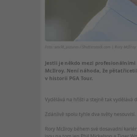
Foto: world_pictures / Shutterstock.com | Rory McIlroy
Jestli je někdo mezi profesionálními
McIlroy. Není náhoda, že pětatřicet
v historii PGA Tour.
Vydělává na hřišti a stejně tak vydělává 
Zdánlivě spolu tyhle dva světy nesouvisí.
Rory McIlroy během své dosavadní kariéry
jsou na tom jen Phil Mickelson a Tiger Wood