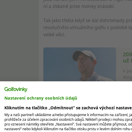
ní a získané prize money znásobí.
Tak jako třeba když se dal dohromady pr
revolučního virtuálního golfu v podobě l
velké věci.
200
už 
V po
Rory
Pětat
Nastavení ochrany osobních údajů
Podle informací The Irish Independent Mc
Kliknutím na tlačítko „Odmítnout“ se zachová výchozí nastav
jako začínající golfový talent vstoupil v 
My a naši partneři ukládáme a/nebo přistupujeme k informacím na zařízení, jak
luxusní jachty. Ty kupovali například i 
prohlížeče za účelem zpracování osobních údajů. Někteří prodejci mohou zpr
porotce z televizních soutěží Pop Idol, Th
pro vznesení námitky otevřete „Nastavení“. Svá nastavení můžete přijmout, od
nastavení“ nebo kdykoli kliknutím na tlačítko otisku prstu v levém dolním rohu 