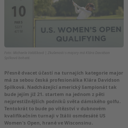
Foto: Michaela Valášková | Zkušenosti s majory má Klára Davidson
Spilková bohaté.
Přesně dvacet účastí na turnajích kategorie major
má za sebou česká profesionálka Klára Davidson
Spilková. Nadcházející americký šampionát tak
bude jejím již 21. startem na jednom z pěti
nejprestižnějších podniků světa dámského golfu.
Tentokrát to bude po vítězství v dubnovém
kvalifikačním turnaji v Itálii osmdesáté US
Women's Open, hrané ve Wisconsinu.