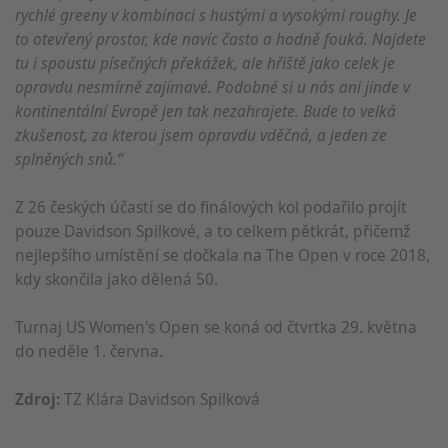
rychlé greeny v kombinaci s hustými a vysokými roughy. Je
to otevřený prostor, kde navíc často a hodně fouká. Najdete
tu i spoustu písečných překážek, ale hřiště jako celek je
opravdu nesmírně zajímavé. Podobné si u nás ani jinde v
kontinentální Evropě jen tak nezahrajete. Bude to velká
zkušenost, za kterou jsem opravdu vděčná, a jeden ze
splněných snů.“
Z 26 českých účastí se do finálových kol podařilo projít
pouze Davidson Spilkové, a to celkem pětkrát, přičemž
nejlepšího umístění se dočkala na The Open v roce 2018,
kdy skončila jako dělená 50.
Turnaj US Women's Open se koná od čtvrtka 29. května
do neděle 1. června.
Zdroj:
TZ Klára Davidson Spilková