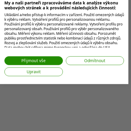
životě na golfovém...
My a naši partneři zpracováváme data k analýze výkonu
webových stránek a k provádění následujících činností:
Ukládání a/nebo přístup k informacím v zařízení. Použití omezených údajů
k výběru reklam. Vytváření profilů pro personalizovanou reklamu.
MOHLO BY VÁS ZAJÍMAT
Používání profilů k výběru personalizované reklamy. Vytvoření profilu pro
personalizovaný obsah. Používání profilů pro výběr personalizovaného
obsahu. Měření výkonu reklam. Měření účinnosti obsahu. Porozumět
publiku prostřednictvím statistik nebo kombinací údajů z různých zdrojů.
Rozvoj a zlepšování služeb. Použití omezených údajů k výběru obsahu.
Data mohou být sdílena mimo Evropskou unii a odesílána do USA.
Váš souhlas a zásady používání cookie se vztahují pouze na tento
web/aplikaci.
Přijmout vše
Odmítnout
Zobrazit seznam partnerů (7 Prodejci IAB)
Upravit
Vaše údaje používáme pro následující účely:
Účely zpracování IAB:
Ukládání a/nebo přístup k informacím v
zařízení
Použití omezených údajů k výběru reklam
Vytváření profilů pro personalizovanou
reklamu