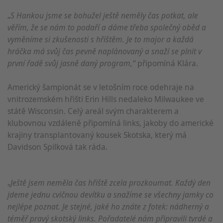
„
S Hankou jsme se bohužel ještě neměly čas potkat, ale
věřím, že se nám to podaří a dáme třeba společný oběd a
vyměníme si zkušenosti s hřištěm. Je to major a každá
hráčka má svůj čas pevně naplánovaný a snaží se plnit v
první řadě svůj jasně daný program,“
připomíná Klára.
Americký šampionát se v letošním roce odehraje na
vnitrozemském hřišti Erin Hills nedaleko Milwaukee ve
státě Wisconsin. Celý areál svým charakterem a
klubovnou vzdáleně připomíná links, jakoby do americké
krajiny transplantovaný kousek Skotska, který má
Davidson Spilková tak ráda.
„
Ještě jsem neměla čas hřiště zcela prozkoumat. Každý den
jdeme jednu cvičnou devítku a snažíme se všechny jamky co
nejlépe poznat. Je stejné, jaké ho znáte z fotek: nádherný a
téměř pravý skotský links. Pořadatelé nám připravili tvrdé a