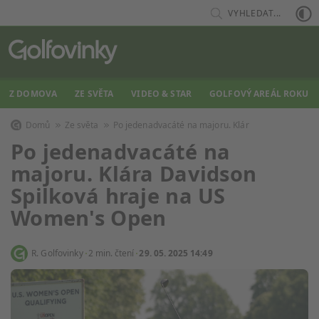
VYHLEDAT...
Z DOMOVA
ZE SVĚTA
VIDEO & STAR
GOLFOVÝ AREÁL ROKU
Domů
Ze světa
Po jedenadvacáté na majoru. Klár
Po jedenadvacáté na
majoru. Klára Davidson
Spilková hraje na US
Women's Open
R. Golfovinky
2 min. čtení
29. 05. 2025 14:49