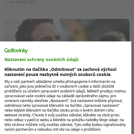
na major U.S....
Nastavení ochrany osobních údajů
Kliknutím na tlačítko „Odmítnout“ se zachová výchozí
nastavení pouze nezbytně nutných souborů cookie.
My a naši partneři ukládáme a/nebo přistupujeme k informacím na
zařízení, jako jsou jedinečná ID v souborech cookie a další úložiště
prohlížeče za účelem zpracování osobních údajů. Někteří prodejci mohou
zpracovávat vaše osobní údaje na základě oprávněného zájmu, pro
Devět jamek za 3,5 hodiny. Paige
vznesení námitky otevřete „Nastavení“. Svá nastavení můžete přijmout,
Spiranac označila nejpomalejší celebritu
odmítnout nebo spravovat kliknutím na tlačítko „Spravovat nastavení“
nebo kdykoli kliknutím na tlačítko otisku prstu v levém dolním rohu
hrající golf
webové stránky. Chcete-li svůj souhlas odvolat, klikněte na otisk prstu
nebo odkaz v patičce webu a klikněte na položku nabídky Moje údaje, na
Jako jeden ze Strážců galaxie si počínal hollywoodský
této stránce můžete svůj souhlas odvolat. Tyto volby budou signalizovány
herec Chris Pratt poměrně svižně. Jenže v civilním
našim partnerům a nebudou mít vliv na údaje o prohlížení.