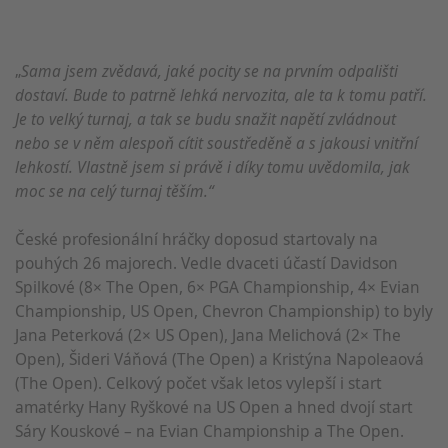
„
Sama jsem zvědavá, jaké pocity se na prvním odpališti
dostaví. Bude to patrně lehká nervozita, ale ta k tomu patří.
Je to velký turnaj, a tak se budu snažit napětí zvládnout
nebo se v něm alespoň cítit soustředěně a s jakousi vnitřní
lehkostí. Vlastně jsem si právě i díky tomu uvědomila, jak
moc se na celý turnaj těším.“
České profesionální hráčky doposud startovaly na
pouhých 26 majorech. Vedle dvaceti účastí Davidson
Spilkové (8× The Open, 6× PGA Championship, 4× Evian
Championship, US Open, Chevron Championship) to byly
Jana Peterková (2× US Open), Jana Melichová (2× The
Open), Šideri Váňová (The Open) a Kristýna Napoleaová
(The Open). Celkový počet však letos vylepší i start
amatérky Hany Ryškové na US Open a hned dvojí start
Sáry Kouskové – na Evian Championship a The Open.