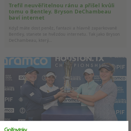
Trefil neuvěřitelnou ránu a přišel kvůli
tomu o Bentley. Bryson DeChambeau
baví internet
Když máte dost peněz, fantazii a hlavně zaparkované
Bentley, stanete se hvězdou internetu. Tak jako Bryson
DeChambeau, který...