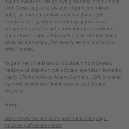
naplno pustila do role golfové glosátorky. V rámci nové
série Grass League se ukazuje v úplně jiné poloze –
nebojí se hodnotit golfové dění bez zbytečných
kompromisů. Typickým příkladem je její názor na
Keegana Bradleyho a jeho roli kapitána amerického
týmu v Ryder Cupu.
„Přála bych si, aby letos kapitánem
nebyl. Má před sebou ještě spoustu let, teď mohl být na
hřišti,“
uvedla.
Paige si navíc hledá cestu i do zábavního průmyslu.
Nedávno se objevila v pokračování legendární komedie
Happy Gilmore
po boku Adama Sandlera.
„Byla to sranda
a pro mě splněný sen,“
komentovala svou účast v
projektu.
Zdroj:
https://www.the-sun.com/sport/15087536/paige-
spiranac-golf-us-open-look/