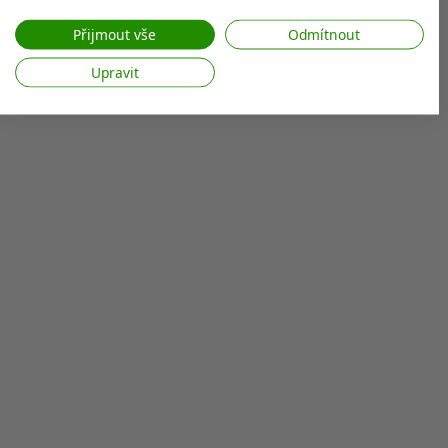
Váš souhlas a zásady používání cookie se vztahují pouze na tento
web/aplikaci.
Přijmout vše
Odmítnout
Zobrazit seznam partnerů (7 Prodejci IAB)
Upravit
Vaše údaje používáme pro následující účely:
Účely zpracování IAB:
Ukládání a/nebo přístup k informacím v
zařízení
Použití omezených údajů k výběru reklam
Vytváření profilů pro personalizovanou
reklamu
Používání profilů k výběru personalizované
reklamy
Vytváření profilů pro personalizovaný
obsah
Používání profilů pro výběr
personalizovaného obsahu