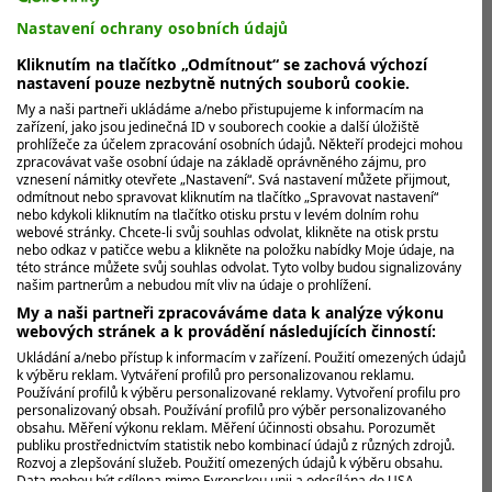
Týmová soutěž vyšla Kouskové na
Nastavení ochrany osobních údajů
jedničku, v individuální byla z Češek
nejhorší
Kliknutím na tlačítko „Odmítnout“ se zachová výchozí
nastavení pouze nezbytně nutných souborů cookie.
Golfistka Sára Kousková si v Houstonu připsala další
My a naši partneři ukládáme a/nebo přistupujeme k informacím na
velký úspěch. Její tým ve složení s Dánkou Sofií
zařízení, jako jsou jedinečná ID v souborech cookie a další úložiště
prohlížeče za účelem zpracování osobních údajů. Někteří prodejci mohou
Kibsgaard Nielsenovou,...
zpracovávat vaše osobní údaje na základě oprávněného zájmu, pro
vznesení námitky otevřete „Nastavení“. Svá nastavení můžete přijmout,
odmítnout nebo spravovat kliknutím na tlačítko „Spravovat nastavení“
nebo kdykoli kliknutím na tlačítko otisku prstu v levém dolním rohu
MOHLO BY VÁS ZAJÍMAT
webové stránky. Chcete-li svůj souhlas odvolat, klikněte na otisk prstu
nebo odkaz v patičce webu a klikněte na položku nabídky Moje údaje, na
této stránce můžete svůj souhlas odvolat. Tyto volby budou signalizovány
našim partnerům a nebudou mít vliv na údaje o prohlížení.
My a naši partneři zpracováváme data k analýze výkonu
webových stránek a k provádění následujících činností:
Ukládání a/nebo přístup k informacím v zařízení. Použití omezených údajů
k výběru reklam. Vytváření profilů pro personalizovanou reklamu.
Používání profilů k výběru personalizované reklamy. Vytvoření profilu pro
personalizovaný obsah. Používání profilů pro výběr personalizovaného
obsahu. Měření výkonu reklam. Měření účinnosti obsahu. Porozumět
publiku prostřednictvím statistik nebo kombinací údajů z různých zdrojů.
Rozvoj a zlepšování služeb. Použití omezených údajů k výběru obsahu.
Data mohou být sdílena mimo Evropskou unii a odesílána do USA.