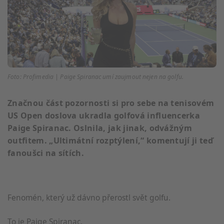
Foto: Profimedia | Paige Spiranac umí zaujmout nejen na golfu.
Značnou část pozornosti si pro sebe na tenisovém
US Open doslova ukradla golfová influencerka
Paige Spiranac. Oslnila, jak jinak, odvážným
outfitem. „Ultimátní rozptýlení,“ komentují ji teď
fanoušci na sítích.
Fenomén, který už dávno přerostl svět golfu.
To je Paige Spiranac.