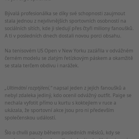
Bývalá profesionálka se díky své schopnosti zaujmout
stala jednou z nejvlivnějších sportovních osobností na
sociálních sítích, kde ji sledují přes čtyři miliony fanoušků.
A ti v posledních dnech dostali novou porci obsahu.
Na tenisovém US Open v New Yorku zazářila v odvážném
černém modelu se zlatým řetízkovým páskem a okamžitě
se stala terčem obdivu i narážek.
„Ultimátní rozptýlení,“
napsal jeden z jejích fanoušků a
nebyl zdaleka jediný, kdo ocenil odvážný outfit. Paige se
nechala vyfotit přímo u kurtu s koktejlem v ruce a
ukázala, že sportovní akce jsou pro ni především
společenskou událostí.
Šlo o chvíli pauzy během posledních měsíců, kdy se