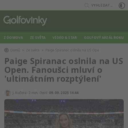
VYHLEDAT...
Z DOMOVA
ZE SVĚTA
VIDEO & STAR
GOLFOVÝ AREÁL ROKU
Domů
Ze světa
Paige Spiranac oslnila na US Ope
Paige Spiranac oslnila na US
Open. Fanoušci mluví o
'ultimátním rozptýlení'
J. Kučera
2 min. čtení
09. 09. 2025 14:44