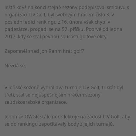
Ještě když na konci stejné sezony podepisoval smlouvu s
organizací LIV Golf, byl světovým hráčem číslo 3. V
poslední edici rankingu z 16. února však chybí v
padesátce, propadl se na 52. příčku. Poprvé od ledna
2017, kdy se stal pevnou součástí golfové elity.
Zapomněl snad Jon Rahm hrát golf?
Nezdá se.
V loňské sezoně vyhrál dva turnaje LIV Golf, třikrát byl
třetí, stal se nejúspěšnějším hráčem sezony
saúdskoarabské organizace.
Jenomže OWGR stále nereflektuje na žádost LIV Golf, aby
se do rankingu započítávaly body z jejích turnajů.