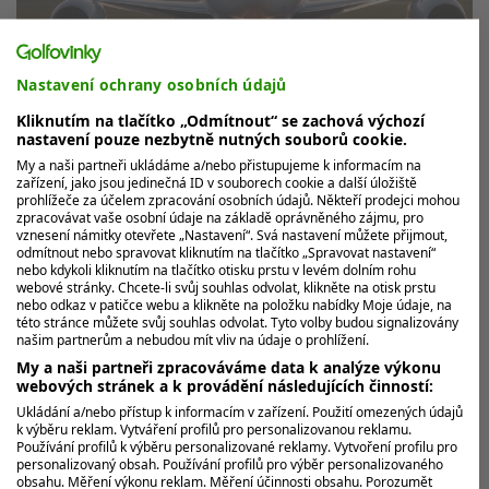
Nastavení ochrany osobních údajů
Kliknutím na tlačítko „Odmítnout“ se zachová výchozí
Přiletěl tryskáčem, odletěl tryskáčem. Že
nastavení pouze nezbytně nutných souborů cookie.
přišel McNealy o 4 miliony dolarů, ho
My a naši partneři ukládáme a/nebo přistupujeme k informacím na
netrápí
zařízení, jako jsou jedinečná ID v souborech cookie a další úložiště
prohlížeče za účelem zpracování osobních údajů. Někteří prodejci mohou
Určitě bude litovat, že skončil jen jednu ránu od
zpracovávat vaše osobní údaje na základě oprávněného zájmu, pro
vznesení námitky otevřete „Nastavení“. Svá nastavení můžete přijmout,
vítězství na The Genesis Inventational. Ale určitě
odmítnout nebo spravovat kliknutím na tlačítko „Spravovat nastavení“
nebude litovat, že přišel...
nebo kdykoli kliknutím na tlačítko otisku prstu v levém dolním rohu
webové stránky. Chcete-li svůj souhlas odvolat, klikněte na otisk prstu
nebo odkaz v patičce webu a klikněte na položku nabídky Moje údaje, na
této stránce můžete svůj souhlas odvolat. Tyto volby budou signalizovány
MOHLO BY VÁS ZAJÍMAT
našim partnerům a nebudou mít vliv na údaje o prohlížení.
My a naši partneři zpracováváme data k analýze výkonu
webových stránek a k provádění následujících činností:
Ukládání a/nebo přístup k informacím v zařízení. Použití omezených údajů
k výběru reklam. Vytváření profilů pro personalizovanou reklamu.
Používání profilů k výběru personalizované reklamy. Vytvoření profilu pro
personalizovaný obsah. Používání profilů pro výběr personalizovaného
obsahu. Měření výkonu reklam. Měření účinnosti obsahu. Porozumět