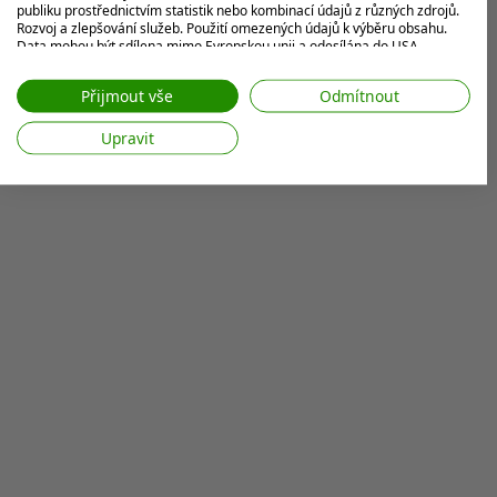
publiku prostřednictvím statistik nebo kombinací údajů z různých zdrojů.
Rozvoj a zlepšování služeb. Použití omezených údajů k výběru obsahu.
Data mohou být sdílena mimo Evropskou unii a odesílána do USA.
Váš souhlas a zásady používání cookie se vztahují pouze na tento
web/aplikaci.
Přijmout vše
Odmítnout
Zobrazit seznam partnerů (7 Prodejci IAB)
Upravit
Vaše údaje používáme pro následující účely:
Účely zpracování IAB:
Ukládání a/nebo přístup k informacím v
zařízení
Použití omezených údajů k výběru reklam
Vytváření profilů pro personalizovanou
reklamu
Používání profilů k výběru personalizované
reklamy
Vytváření profilů pro personalizovaný
obsah