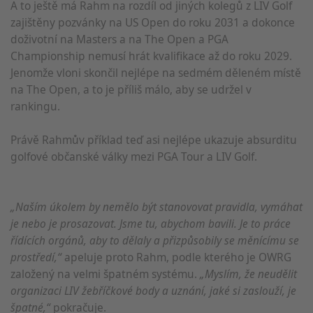
A to ještě má Rahm na rozdíl od jiných kolegů z LIV Golf
zajištěny pozvánky na US Open do roku 2031 a dokonce
doživotní na Masters a na The Open a PGA
Championship nemusí hrát kvalifikace až do roku 2029.
Jenomže vloni skončil nejlépe na sedmém děleném místě
na The Open, a to je příliš málo, aby se udržel v
rankingu.
Právě Rahmův příklad teď asi nejlépe ukazuje absurditu
golfové občanské války mezi PGA Tour a LIV Golf.
„Naším úkolem by nemělo být stanovovat pravidla, vymáhat
je nebo je prosazovat. Jsme tu, abychom bavili. Je to práce
řídících orgánů, aby to dělaly a přizpůsobily se měnícímu se
prostředí,“
apeluje proto Rahm, podle kterého je OWRG
založený na velmi špatném systému.
„Myslím, že neudělit
organizaci LIV žebříčkové body a uznání, jaké si zaslouží, je
špatné,“
pokračuje.