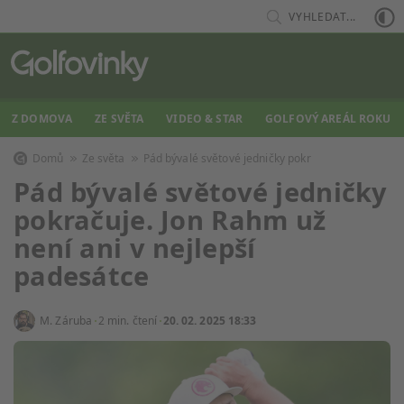
VYHLEDAT...
Z DOMOVA
ZE SVĚTA
VIDEO & STAR
GOLFOVÝ AREÁL ROKU
Domů
Ze světa
Pád bývalé světové jedničky pokr
Pád bývalé světové jedničky
pokračuje. Jon Rahm už
není ani v nejlepší
padesátce
M. Záruba
2 min. čtení
20. 02. 2025 18:33