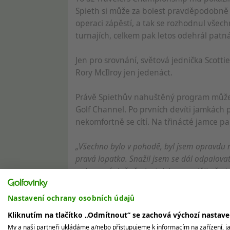
Spieth si může za bolest pravděpodobně 
operaci zápěstí, a tak se rozhodnul všech
turnajích, celkem pak letos odehrál patn
Jen pro srovnání, světová jednička Scottie
Rory McIlroy jen jedenáct.
Právě Spiethův nahuštěný program může 
Golf Channel. Po prvních devíti jamkách p
nekomfortně se cítí. Na třinácté jamce pa
„Všechno bylo v pohodě, byl jsem opravdu na
pravá lopatka. Snažil jsem se dál odpalovat,
nakonec úplně všude, tak jsem raději přesta
chvíli rozehnal fyzioterapeut.
Nastavení ochrany osobních údajů
Pak ale zjistil, že mu ztuhla jak záda, ta
Kliknutím na tlačítko „Odmítnout“ se zachová výchozí nastav
My a naši partneři ukládáme a/nebo přistupujeme k informacím na zařízení, jak