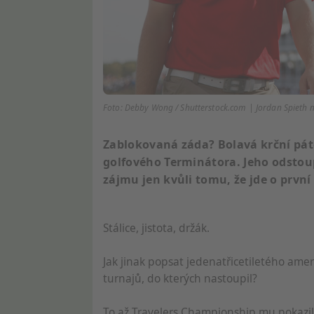
Foto: Debby Wong / Shutterstock.com | Jordan Spieth nep
Zablokovaná záda? Bolavá krční páteř
golfového Terminátora. Jeho odstoup
zájmu jen kvůli tomu, že jde o první
Stálice, jistota, držák.
Jak jinak popsat jedenatřicetiletého amer
turnajů, do kterých nastoupil?
To až Travelers Championship mu pokazil 