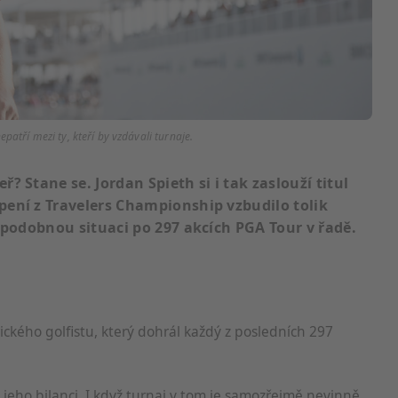
atří mezi ty, kteří by vzdávali turnaje.
? Stane se. Jordan Spieth si i tak zaslouží titul
ení z Travelers Championship vzbudilo tolik
 podobnou situaci po 297 akcích PGA Tour v řadě.
ického golfistu, který dohrál každý z posledních 297
jeho bilanci. I když turnaj v tom je samozřejmě nevinně,