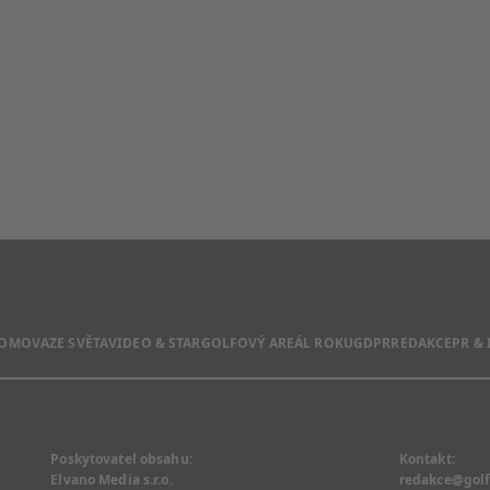
DOMOVA
ZE SVĚTA
VIDEO & STAR
GOLFOVÝ AREÁL ROKU
GDPR
REDAKCE
PR &
Poskytovatel obsahu:
Kontakt:
Elvano Media s.r.o.
redakce@golf