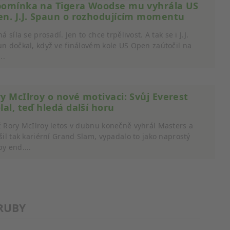
pomínka na Tigera Woodse mu vyhrála US
n. J.J. Spaun o rozhodujícím momentu
ná síla se prosadí. Jen to chce trpělivost. A tak se i J.J.
n dočkal, když ve finálovém kole US Open zaútočil na
..
y McIlroy o nové motivaci: Svůj Everest
lal, teď hledá další horu
cí údajů z různých zdrojů
 Rory McIlroy letos v dubnu konečně vyhrál Masters a
šil tak kariérní Grand Slam, vypadalo to jako naprostý
y end....
RUBY
cí