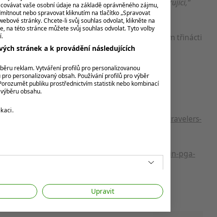
. Všechno tomu nasvědčovalo. Proto je to tak frustrující,“
acovávat vaše osobní údaje na základě oprávněného zájmu,
mítnout nebo spravovat kliknutím na tlačítko „Spravovat
webové stránky. Chcete-li svůj souhlas odvolat, klikněte na
e, na této stránce můžete svůj souhlas odvolat. Tyto volby
 sérii, při letošní formě brzy přidá k dosavadním třinácti
í.
ých stránek a k provádění následujících
ýběru reklam. Vytváření profilů pro personalizovanou
u pro personalizovaný obsah. Používání profilů pro výběr
orozumět publiku prostřednictvím statistik nebo kombinací
k výběru obsahu.
ordan-spieth/results
kaci.
test/2025/06/19/jordan-spieth-withdraws-from-travelers-
dan-spieth-withdraws-with-injury-for-first-time-in-pga-
Upravit