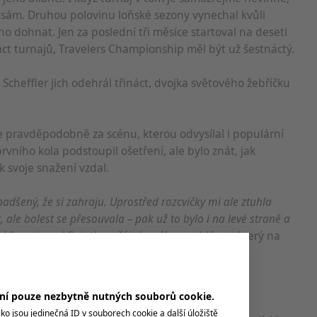
sám. Druhou polovinu loňské sezony vynechal kvůli
no dohnat. Jen za poslední tři měsíce startoval na deseti
áct turnajů, Travelers Championship měl být už šestnáctý.
 Scheffler jich odehrál třináct, dvojka světového žebříčku
pravděpodobně za scénu, kterou odvysílal i populární
rvního kola podstoupil ošetření, ale bylo znát, jak
k svoje snažení vzdal.
dšený, že si zahraju. Uprostřed rozcvičky mi ale ztuhla
 ale bolest se přesouvala – pak už to bylo i na levé straně a
l,“
popisoval Spieth počátek svého problému, který na
k krk. Během hry se nemohl ani otáčet.
ení pouze nezbytně nutných souborů cookie.
o jsou jedinečná ID v souborech cookie a další úložiště