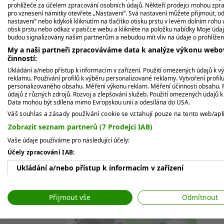
„Doufal jsem, že půjde o můj nejlepší turnaj
prohlížeče za účelem zpracování osobních údajů. Někteří prodejci mohou zpr
zlobil se sám na sebe.
pro vznesení námitky otevřete „Nastavení“. Svá nastavení můžete přijmout, od
nastavení“ nebo kdykoli kliknutím na tlačítko otisku prstu v levém dolním rohu 
otisk prstu nebo odkaz v patičce webu a klikněte na položku nabídky Moje údaj
Nemusí litovat. Pokud znovu rozjede novou
budou signalizovány našim partnerům a nebudou mít vliv na údaje o prohlížen
kariérním vítězstvím další.
My a naši partneři zpracováváme data k analýze výkonu webov
činností:
Ukládání a/nebo přístup k informacím v zařízení. Použití omezených údajů k v
Zdroj:
reklamu. Používání profilů k výběru personalizované reklamy. Vytvoření profil
personalizovaného obsahu. Měření výkonu reklam. Měření účinnosti obsahu. P
údajů z různých zdrojů. Rozvoj a zlepšování služeb. Použití omezených údajů 
https://www.pgatour.com/player/34046/j
Data mohou být sdílena mimo Evropskou unii a odesílána do USA.
Váš souhlas a zásady používání cookie se vztahují pouze na tento web/apli
https://www.pgatour.com/article/news/la
Zobrazit seznam partnerů (7 Prodejci IAB)
championship-tpc-river-highlands
Vaše údaje používáme pro následující účely:
Účely zpracování IAB:
https://nypost.com/2025/06/19/sports/jor
Ukládání a/nebo přístup k informacím v zařízení
career/?utm_source=chatgpt.com
Použití omezených údajů k výběru reklam
SDÍLET:
Přijmout vše
Odmítnout
Vytváření profilů pro personalizovanou reklamu