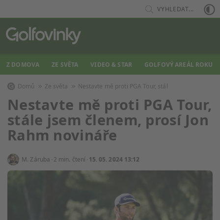
VYHLEDAT...
Z DOMOVA
ZE SVĚTA
VIDEO & STAR
GOLFOVÝ AREÁL ROKU
Domů
Ze světa
Nestavte mě proti PGA Tour, stál
Nestavte mě proti PGA Tour,
stále jsem členem, prosí Jon
Rahm novináře
M. Záruba
2 min. čtení
15. 05. 2024 13:12