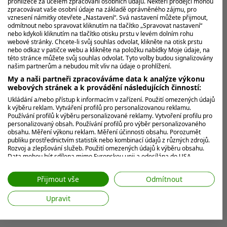
prohlížeče za účelem zpracování osobních údajů. Někteří prodejci mohou
zpracovávat vaše osobní údaje na základě oprávněného zájmu, pro
vznesení námitky otevřete „Nastavení“. Svá nastavení můžete přijmout,
odmítnout nebo spravovat kliknutím na tlačítko „Spravovat nastavení“
nebo kdykoli kliknutím na tlačítko otisku prstu v levém dolním rohu
webové stránky. Chcete-li svůj souhlas odvolat, klikněte na otisk prstu
nebo odkaz v patičce webu a klikněte na položku nabídky Moje údaje, na
této stránce můžete svůj souhlas odvolat. Tyto volby budou signalizovány
našim partnerům a nebudou mít vliv na údaje o prohlížení.
My a naši partneři zpracováváme data k analýze výkonu
webových stránek a k provádění následujících činností:
Ukládání a/nebo přístup k informacím v zařízení. Použití omezených údajů
k výběru reklam. Vytváření profilů pro personalizovanou reklamu.
Používání profilů k výběru personalizované reklamy. Vytvoření profilu pro
personalizovaný obsah. Používání profilů pro výběr personalizovaného
obsahu. Měření výkonu reklam. Měření účinnosti obsahu. Porozumět
publiku prostřednictvím statistik nebo kombinací údajů z různých zdrojů.
Rozvoj a zlepšování služeb. Použití omezených údajů k výběru obsahu.
Data mohou být sdílena mimo Evropskou unii a odesílána do USA.
Váš souhlas a zásady používání cookie se vztahují pouze na tento
web/aplikaci.
Přijmout vše
Odmítnout
Zobrazit seznam partnerů (7 Prodejci IAB)
Upravit
Vaše údaje používáme pro následující účely:
Účely zpracování IAB: