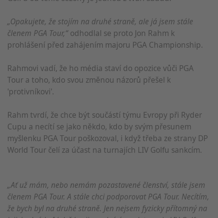
„Opakujete, že stojím na druhé straně, ale já jsem stále
členem PGA Tour,“
odhodlal se proto Jon Rahm k
prohlášení před zahájením majoru PGA Championship.
Rahmovi vadí, že ho média staví do opozice vůči PGA
Tour a toho, kdo svou změnou názorů přešel k
'protivníkovi'.
Rahm tvrdí, že chce být součástí týmu Evropy při Ryder
Cupu a necítí se jako někdo, kdo by svým přesunem
myšlenku PGA Tour poškozoval, i když třeba ze strany DP
World Tour čelí za účast na turnajích LIV Golfu sankcím.
„Ať už mám, nebo nemám pozastavené členství, stále jsem
členem PGA Tour. A stále chci podporovat PGA Tour. Necítím,
že bych byl na druhé straně. Jen nejsem fyzicky přítomný na