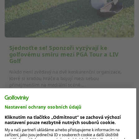
Sjednoťte se! Sponzoři vyzývají ke
golfovému smíru mezi PGA Tour a LIV
Golf
Nikdo není zvědavý na dvě konkurenční organizace,
které si kradou hráče a bojují mezi sebou
přinejmenším na mediální scéně....
Nastavení ochrany osobních údajů
Kliknutím na tlačítko „Odmítnout“ se zachová výchozí
MOHLO BY VÁS ZAJÍMAT
nastavení pouze nezbytně nutných souborů cookie.
My a naši partneři ukládáme a/nebo přistupujeme k informacím na
zařízení, jako jsou jedinečná ID v souborech cookie a další úložiště