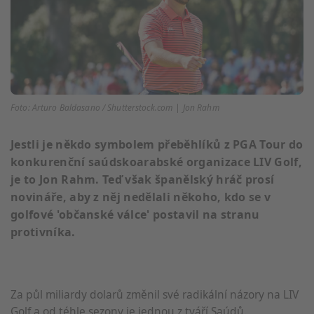
Foto: Arturo Baldasano / Shutterstock.com | Jon Rahm
Jestli je někdo symbolem přeběhlíků z PGA Tour do
konkurenční saúdskoarabské organizace LIV Golf,
je to Jon Rahm. Teď však španělský hráč prosí
novináře, aby z něj nedělali někoho, kdo se v
golfové 'občanské válce' postavil na stranu
protivníka.
Za půl miliardy dolarů změnil své radikální názory na LIV
Golf a od téhle sezony je jednou z tváří Saúdů.