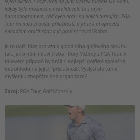
jejich akcích. I když hraji na plný úvazek turnaje LIV Golfu,
kdyby byla možnost a nekolidovalo to s mým
harmonogramem, rád bych hrál i na jiných turnajích. PGA
Tour mi dala spoustu příležitostí, a já se k ní opravdu
nehodlám otočit zády a jít proti ní,“
tvrdí Rahm.
Je to další hlas pro vznik globálního golfového okruhu
tak, jak o něm mluví třeba i Rory McIlroy z PGA Tour. V
takovém případě by hráli ti nejlepší golfisté společně,
bez ohledu na jejich 'příslušnost'. Vyslyší ale tuhle
myšlenku znepřátelené organizace?
Zdroj:
PGA Tour, Golf Monthly