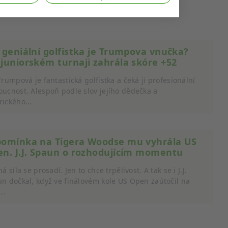
 geniální golfistka je Trumpova vnučka?
juniorském turnaji zahrála skóre +52
Trumpová je fantastická golfistka a čeká ji profesionální
ucnost. Alespoň podle slov jejího dědečka a
ického...
cí údajů z různých zdrojů
pomínka na Tigera Woodse mu vyhrála US
n. J.J. Spaun o rozhodujícím momentu
ná síla se prosadí. Jen to chce trpělivost. A tak se i J.J.
n dočkal, když ve finálovém kole US Open zaútočil na
..
cí