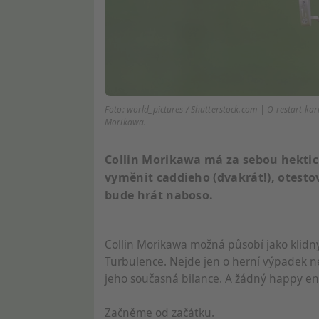
Foto: world_pictures / Shutterstock.com | O restart ka
Morikawa.
Collin Morikawa má za sebou hektick
vyměnit caddieho (dvakrát!), otestov
bude hrát naboso.
Collin Morikawa možná působí jako klidn
Turbulence. Nejde jen o herní výpadek ne
jeho současná bilance. A žádný happy en
Začněme od začátku.