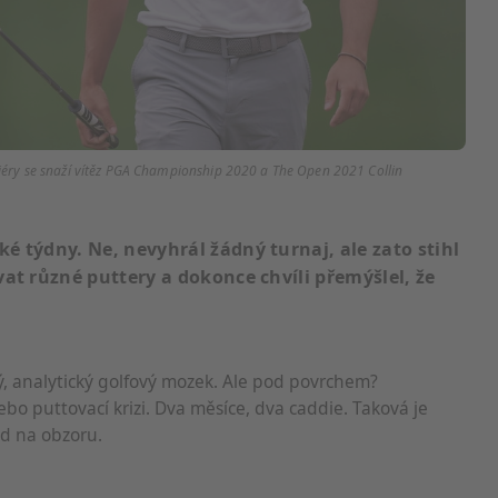
riéry se snaží vítěz PGA Championship 2020 a The Open 2021 Collin
é týdny. Ne, nevyhrál žádný turnaj, ale zato stihl
at různé puttery a dokonce chvíli přemýšlel, že
ý, analytický golfový mozek. Ale pod povrchem?
bo puttovací krizi. Dva měsíce, dva caddie. Taková je
d na obzoru.