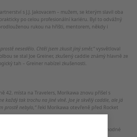
tnerství s J.J. Jakovacem – mužem, se kterým slavil oba
prakticky po celou profesionální kariéru. Byl to odvážný
l prodlouženou rukou na hřišti, mentorem, někdy i
 prostě nesedělo. Chtěl jsem zkusit jiný směr,“
vysvětloval
lbou se stal Joe Greiner, zkušený caddie známý hlavně ze
ický tah – Greiner nabízel zkušenosti.
tně 42. místa na Travelers, Morikawa znovu přišel s
me každý tak trochu na jiné vlně. Joe je skvělý caddie, ale já
m prostě nebylo,“
řekl Morikawa otevřeně před Rocket
 univerzity Khemkhon Limbhasut. Má jít o přechodné
dne, jak restartovat svou kariéru. Do The Open