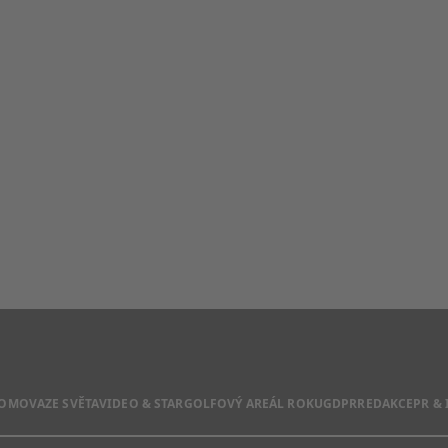
DOMOVA
ZE SVĚTA
VIDEO & STAR
GOLFOVÝ AREÁL ROKU
GDPR
REDAKCE
PR &