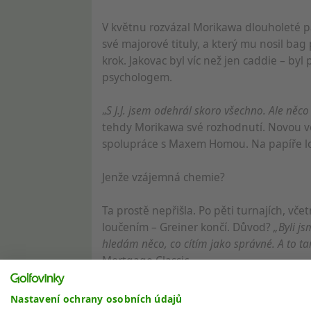
V květnu rozvázal Morikawa dlouholeté par
své majorové tituly, a který mu nosil bag 
krok. Jakovac byl víc než jen caddie – by
psychologem.
„
S J.J. jsem odehrál skoro všechno. Ale něco
tehdy Morikawa své rozhodnutí. Novou vo
spolupráce s Maxem Homou. Na papíře log
Jenže vzájemná chemie?
Ta prostě nepřišla. Po pěti turnajích, vče
loučením – Greiner končí. Důvod?
„Byli js
hledám něco, co cítím jako správné. A to ta
Mortgage Classic.
Teď mu bude pomáhat jeho starý známý z
Nastavení ochrany osobních údajů
řešení, během kterého se Morikawa rozho