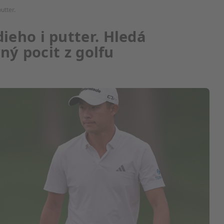
utter.
eho i putter. Hledá
ný pocit z golfu