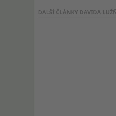
Účely zpracování, které nesouvisejí s IAB:
DALŠÍ ČLÁNKY DAVIDA LUŽ
Nezbytné
Výkon
Funkční
Reklamní