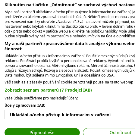
Kliknutím na tlačítko „Odmítnout“ se zachová výchozí nastav
Championship, posledního majoru sezony,
My a naši partneři ukládáme a/nebo přistupujeme k informacím na zařízení, jak
bude?
prohlížeče za účelem zpracování osobních údajů. Někteří prodejci mohou zpr
pro vznesení námitky otevřete „Nastavení“. Svá nastavení můžete přijmout, od
nastavení“ nebo kdykoli kliknutím na tlačítko otisku prstu v levém dolním rohu 
K tomu všemu Morikawa stále experimentuj
otisk prstu nebo odkaz v patičce webu a klikněte na položku nabídky Moje údaj
bez rukavice. Zvažoval dokonce hru bez 
budou signalizovány našim partnerům a nebudou mít vliv na údaje o prohlížen
drobné rozdíly, co nás posunou dál,“
směje
My a naši partneři zpracováváme data k analýze výkonu webov
činností:
Ukládání a/nebo přístup k informacím v zařízení. Použití omezených údajů k v
Tahle fáze kariéry nevypadá jako konec. 
reklamu. Používání profilů k výběru personalizované reklamy. Vytvoření profil
McIlroye, který v roce 2017 vyměnil své
personalizovaného obsahu. Měření výkonu reklam. Měření účinnosti obsahu. P
údajů z různých zdrojů. Rozvoj a zlepšování služeb. Použití omezených údajů 
za vlastní hru. Možná je Collin na podobn
Data mohou být sdílena mimo Evropskou unii a odesílána do USA.
Váš souhlas a zásady používání cookie se vztahují pouze na tento web/apli
„
Je to proces. Až to bude správné, poznám t
Zobrazit seznam partnerů (7 Prodejci IAB)
Vaše údaje používáme pro následující účely:
Zdroj:
Účely zpracování IAB:
Ukládání a/nebo přístup k informacím v zařízení
https://golf.com/news/collin-morikawa-ca
Použití omezených údajů k výběru reklam
https://www.pgatour.com/player/50525/c
Přijmout vše
Odmítnout