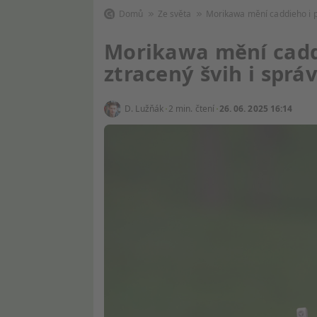
Domů
Ze světa
Morikawa mění caddieho i p
Morikawa mění caddi
ztracený švih i správ
D. Lužňák
2 min. čtení
26. 06. 2025 16:14