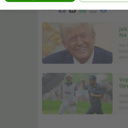
Vytváření profilů pro personalizovanou reklamu
SDÍLET:
Používání profilů k výběru personalizované reklamy
Vytváření profilů pro personalizovaný obsah
Jak
Na 
Používání profilů pro výběr personalizovaného obsahu
Kai 
budo
Měření výkonu reklam
amer
Měření výkonu obsahu
Porozumění publiku prostřednictvím statistik nebo kombina
Vz
Ope
Rozvoj a zlepšování služeb
Klid
Použití omezených údajů k výběru obsahu
Spau
Speciální funkce IAB:
čelo.
Používání přesných údajů o zeměpisné poloze
Identifikace zařízení na základě aktivně vyžádaných informa