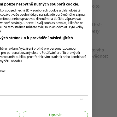
ení pouze nezbytně nutných souborů cookie.
 chce mít Collin po boku někoho stálého. Ale kdo to
o jsou jedinečná ID v souborech cookie a další úložiště
acovávat vaše osobní údaje na základě oprávněného zájmu,
mítnout nebo spravovat kliknutím na tlačítko „Spravovat
webové stránky. Chcete-li svůj souhlas odvolat, klikněte na
e i se svou hrou. Zkouší různé puttery, zkoušel hrát
e, na této stránce můžete svůj souhlas odvolat. Tyto volby
bot.
„Jsme cvoci. Ale právě díky tomu možná najdeme ty
í.
 se tomu Morikawa.
ých stránek a k provádění následujících
ýběru reklam. Vytváření profilů pro personalizovanou
Spíš jako přestavba. Morikawa si sám připomíná Roryho
u pro personalizovaný obsah. Používání profilů pro výběr
ho dlouholetého caddieho, aby převzal větší zodpovědnost
orozumět publiku prostřednictvím statistik nebo kombinací
k výběru obsahu.
é křižovatce.
kaci.
o,“
tvrdí.
ddie-split-endless-search/
ollin-morikawa
Upravit