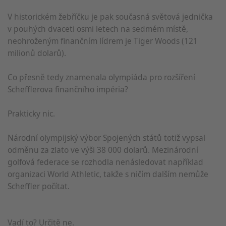
V historickém žebříčku je pak současná světová jednička
v pouhých dvaceti osmi letech na sedmém místě,
neohroženým finančním lídrem je Tiger Woods (121
milionů dolarů).
Co přesně tedy znamenala olympiáda pro rozšíření
Schefflerova finančního impéria?
Prakticky nic.
Národní olympijský výbor Spojených států totiž vypsal
odměnu za zlato ve výši 38 000 dolarů. Mezinárodní
golfová federace se rozhodla nenásledovat například
organizaci World Athletic, takže s ničím dalším nemůže
Scheffler počítat.
Vadí to? Určitě ne.