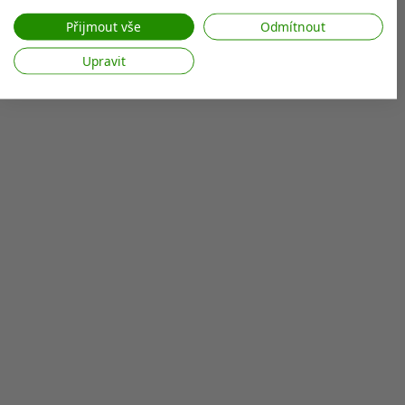
Váš souhlas a zásady používání cookie se vztahují pouze na tento
web/aplikaci.
Přijmout vše
Odmítnout
Zobrazit seznam partnerů (7 Prodejci IAB)
Upravit
Vaše údaje používáme pro následující účely:
Účely zpracování IAB:
Ukládání a/nebo přístup k informacím v
zařízení
Použití omezených údajů k výběru reklam
Vytváření profilů pro personalizovanou
reklamu
Používání profilů k výběru personalizované
reklamy
Vytváření profilů pro personalizovaný
obsah
Používání profilů pro výběr
personalizovaného obsahu