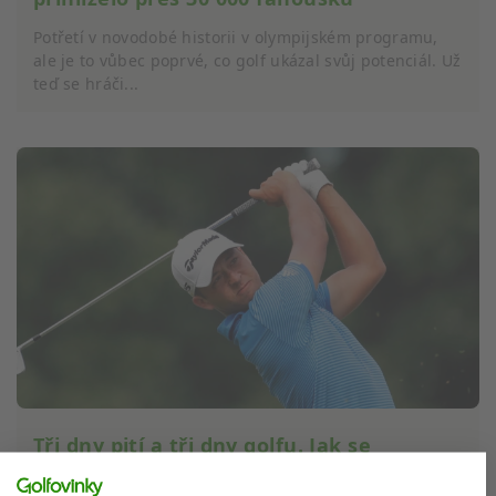
Potřetí v novodobé historii v olympijském programu,
ale je to vůbec poprvé, co golf ukázal svůj potenciál. Už
teď se hráči...
Tři dny pití a tři dny golfu. Jak se
Schauffele připravoval na olympiádu v
Paříži