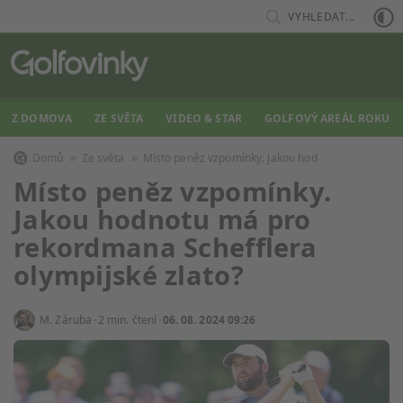
VYHLEDAT...
Z DOMOVA
ZE SVĚTA
VIDEO & STAR
GOLFOVÝ AREÁL ROKU
Domů
Ze světa
Místo peněz vzpomínky. Jakou hod
Místo peněz vzpomínky.
Jakou hodnotu má pro
rekordmana Schefflera
olympijské zlato?
M. Záruba
2 min. čtení
06. 08. 2024 09:26