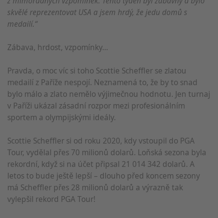
z mimořádných vzpomínek. Tento týden byl zábavný a bylo
skvělé reprezentovat USA a jsem hrdý, že jedu domů s
medailí.“
Zábava, hrdost, vzpomínky...
Pravda, o moc víc si toho Scottie Scheffler se zlatou
medailí z Paříže nespojí. Neznamená to, že by to snad
bylo málo a zlato nemělo výjimečnou hodnotu. Jen turnaj
v Paříži ukázal zásadní rozpor mezi profesionálním
sportem a olympijskými ideály.
Scottie Scheffler si od roku 2020, kdy vstoupil do PGA
Tour, vydělal přes 70 milionů dolarů. Loňská sezona byla
rekordní, když si na účet připsal 21 014 342 dolarů. A
letos to bude ještě lepší – dlouho před koncem sezony
má Scheffler přes 28 milionů dolarů a výrazně tak
vylepšil rekord PGA Tour!