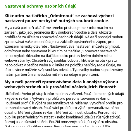
Nastavení ochrany osobních údajů
Nezvyklou přípravu zvolil před olympiádou Xander
Schauffele. Podle výsledků po dvou odehraných kolech
Kliknutím na tlačítko „Odmítnout“ se zachová výchozí
nastavení pouze nezbytně nutných souborů cookie.
se ale ukazuje, že mu...
My a naši partneři ukládáme a/nebo přistupujeme k informacím na
zařízení, jako jsou jedinečná ID v souborech cookie a další úložiště
prohlížeče za účelem zpracování osobních údajů. Někteří prodejci mohou
zpracovávat vaše osobní údaje na základě oprávněného zájmu, pro
vznesení námitky otevřete „Nastavení“. Svá nastavení můžete přijmout,
odmítnout nebo spravovat kliknutím na tlačítko „Spravovat nastavení“
MOHLO BY VÁS ZAJÍMAT
nebo kdykoli kliknutím na tlačítko otisku prstu v levém dolním rohu
webové stránky. Chcete-li svůj souhlas odvolat, klikněte na otisk prstu
nebo odkaz v patičce webu a klikněte na položku nabídky Moje údaje, na
této stránce můžete svůj souhlas odvolat. Tyto volby budou signalizovány
našim partnerům a nebudou mít vliv na údaje o prohlížení.
My a naši partneři zpracováváme data k analýze výkonu
webových stránek a k provádění následujících činností:
Ukládání a/nebo přístup k informacím v zařízení. Použití omezených údajů
k výběru reklam. Vytváření profilů pro personalizovanou reklamu.
Používání profilů k výběru personalizované reklamy. Vytvoření profilu pro
personalizovaný obsah. Používání profilů pro výběr personalizovaného
obsahu. Měření výkonu reklam. Měření účinnosti obsahu. Porozumět
publiku prostřednictvím statistik nebo kombinací údajů z různých zdrojů.
Rozvoj a zlepšování služeb. Použití omezených údajů k výběru obsahu.
Data mohou být sdílena mimo Evropskou unii a odesílána do USA.