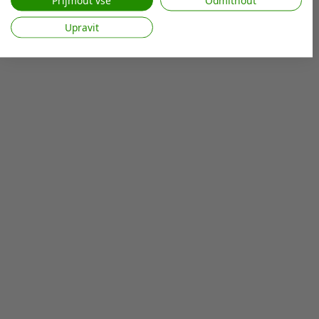
Přijmout vše
Odmítnout
Zobrazit seznam partnerů (7 Prodejci IAB)
Upravit
Vaše údaje používáme pro následující účely:
Účely zpracování IAB:
Ukládání a/nebo přístup k informacím v
zařízení
Použití omezených údajů k výběru reklam
Vytváření profilů pro personalizovanou
reklamu
Používání profilů k výběru personalizované
reklamy
Vytváření profilů pro personalizovaný
obsah
Používání profilů pro výběr
personalizovaného obsahu
Měření výkonu reklam