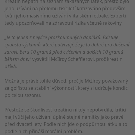
Kreatin nepatří na seznam zakázaných látek, přesto bylo
jeho užívání na přelomu tisíciletí kritizováno především
kvůli jeho masivnímu užívání v italském fotbale. Experti
tedy upozorňovali na zdravotní rizika včetně rakoviny.
„Je to jeden z nejvíce prozkoumaných doplňků. Existuje
spousta výzkumů, které potvrzují, že je to dobré pro duševní
zdraví. Beru 10 gramů před cvičením a dalších 10 gramů
během dne,“
vysvětlil McIlroy Schefflerovi, proč kreatin
užívá.
Možná je právě tohle důvod, proč je McIlroy považovaný
za golfistu se stabilní výkonností, který si udržuje kondici
po celou sezonu.
Přestože se škodlivost kreatinu nikdy nepotvrdila, kritici
mají vůči jeho užívání úplně stejně námitky jako právě
před dvaceti lety. Podle nich jde o podpůrnou látku a to
podle nich přináší morální problém.