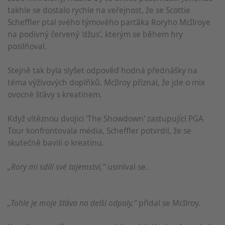
takhle se dostalo rychle na veřejnost, že se Scottie
Scheffler ptal svého týmového parťáka Roryho McIlroye
na podivný červený 'džus', kterým se během hry
posilňoval.
Stejně tak byla slyšet odpověď hodná přednášky na
téma výživových doplňků. McIlroy přiznal, že jde o mix
ovocné šťávy s kreatinem.
Když vítěznou dvojici 'The Showdown' zastupující PGA
Tour konfrontovala média, Scheffler potvrdil, že se
skutečně bavili o kreatinu.
„Rory mi sdílí své tajemství,“
usmíval se.
„Tohle je moje šťáva na delší odpaly,“
přidal se McIlroy.