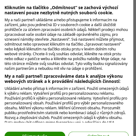
Kliknutím na tlačítko „Odmítnout“ se zachová výchozí
Trest je spíš symbolický než odstrašující. Ale to jen
nastavení pouze nezbytně nutných souborů cookie.
kvůli tomu, že šestadvacetiletý Marco Penge při
My a naši partneři ukládáme a/nebo přistupujeme k informacím na
prošetřování svého...
zařízení, jako jsou jedinečná ID v souborech cookie a další úložiště
prohlížeče za účelem zpracování osobních údajů. Někteří prodejci mohou
zpracovávat vaše osobní údaje na základě oprávněného zájmu, pro
vznesení námitky otevřete „Nastavení“. Svá nastavení můžete přijmout,
MOHLO BY VÁS ZAJÍMAT
odmítnout nebo spravovat kliknutím na tlačítko „Spravovat nastavení“
nebo kdykoli kliknutím na tlačítko otisku prstu v levém dolním rohu
webové stránky. Chcete-li svůj souhlas odvolat, klikněte na otisk prstu
nebo odkaz v patičce webu a klikněte na položku nabídky Moje údaje, na
této stránce můžete svůj souhlas odvolat. Tyto volby budou signalizovány
našim partnerům a nebudou mít vliv na údaje o prohlížení.
My a naši partneři zpracováváme data k analýze výkonu
webových stránek a k provádění následujících činností:
Ukládání a/nebo přístup k informacím v zařízení. Použití omezených údajů
k výběru reklam. Vytváření profilů pro personalizovanou reklamu.
Používání profilů k výběru personalizované reklamy. Vytvoření profilu pro
personalizovaný obsah. Používání profilů pro výběr personalizovaného
obsahu. Měření výkonu reklam. Měření účinnosti obsahu. Porozumět
publiku prostřednictvím statistik nebo kombinací údajů z různých zdrojů.
Rozvoj a zlepšování služeb. Použití omezených údajů k výběru obsahu.
Data mohou být sdílena mimo Evropskou unii a odesílána do USA.
Váš souhlas a zásady používání cookie se vztahují pouze na tento
web/aplikaci.