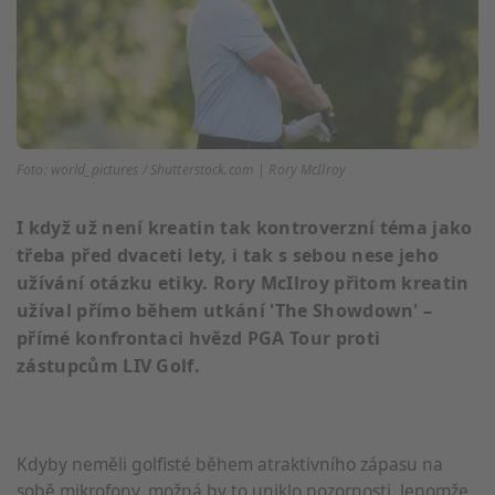
Foto: world_pictures / Shutterstock.com | Rory McIlroy
I když už není kreatin tak kontroverzní téma jako
třeba před dvaceti lety, i tak s sebou nese jeho
užívání otázku etiky. Rory McIlroy přitom kreatin
užíval přímo během utkání 'The Showdown' –
přímé konfrontaci hvězd PGA Tour proti
zástupcům LIV Golf.
Kdyby neměli golfisté během atraktivního zápasu na
sobě mikrofony, možná by to uniklo pozornosti. Jenomže