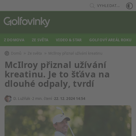
VYHLEDAT...
Z DOMOVA
ZE SVĚTA
VIDEO & STAR
GOLFOVÝ AREÁL ROKU
Domů
Ze světa
McIlroy přiznal užívání kreatinu
McIlroy přiznal užívání
kreatinu. Je to šťáva na
dlouhé odpaly, tvrdí
D. Lužňák
2 min. čtení
22. 12. 2024 14:54