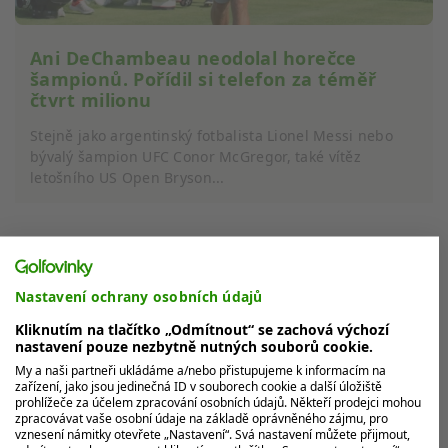
Ani DeChambeau neodolal horečce
šampionů. Pořídil si telefon za téměř
čtvrt milionu
Stejně jako argentinský fotbalista Lionel Messi nebo
bývalý šampion UFC Conor McGregor, také vítěz
letošního US Open Bryson...
MOHLO BY VÁS ZAJÍMAT
Nastavení ochrany osobních údajů
Kliknutím na tlačítko „Odmítnout“ se zachová výchozí
nastavení pouze nezbytně nutných souborů cookie.
My a naši partneři ukládáme a/nebo přistupujeme k informacím na
zařízení, jako jsou jedinečná ID v souborech cookie a další úložiště
prohlížeče za účelem zpracování osobních údajů. Někteří prodejci mohou
zpracovávat vaše osobní údaje na základě oprávněného zájmu, pro
vznesení námitky otevřete „Nastavení“. Svá nastavení můžete přijmout,