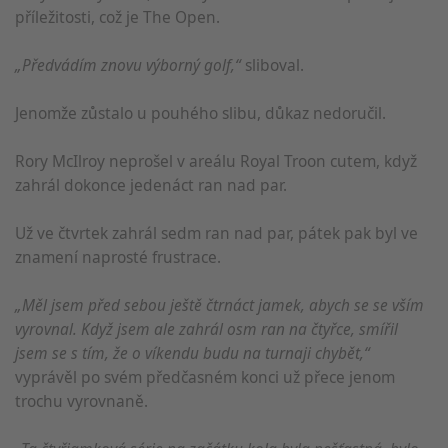
příležitosti, což je The Open.
„Předvádím znovu výborný golf,“
sliboval.
Jenomže zůstalo u pouhého slibu, důkaz nedoručil.
Rory McIlroy neprošel v areálu Royal Troon cutem, když
zahrál dokonce jedenáct ran nad par.
Už ve čtvrtek zahrál sedm ran nad par, pátek pak byl ve
znamení naprosté frustrace.
„Měl jsem před sebou ještě čtrnáct jamek, abych se se vším
vyrovnal. Když jsem ale zahrál osm ran na čtyřce, smířil
jsem se s tím, že o víkendu budu na turnaji chybět,“
vyprávěl po svém předčasném konci už přece jenom
trochu vyrovnaně.