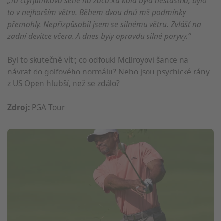
„Ta čtyřjamková série na začátku kola byla nešťastná, bylo
to v nejhorším větru. Během dvou dnů mě podmínky
přemohly. Nepřizpůsobil jsem se silnému větru. Zvlášť na
zadní devítce včera. A dnes byly opravdu silné poryvy.“
Byl to skutečně vítr, co odfoukl McIlroyovi šance na
návrat do golfového normálu? Nebo jsou psychické rány
z US Open hlubší, než se zdálo?
Zdroj:
PGA Tour