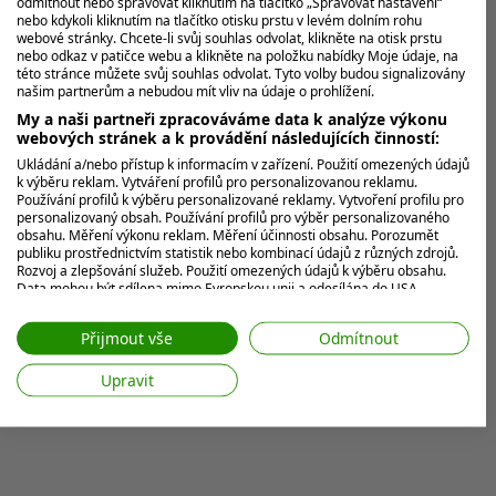
odmítnout nebo spravovat kliknutím na tlačítko „Spravovat nastavení“
nebo kdykoli kliknutím na tlačítko otisku prstu v levém dolním rohu
webové stránky. Chcete-li svůj souhlas odvolat, klikněte na otisk prstu
nebo odkaz v patičce webu a klikněte na položku nabídky Moje údaje, na
této stránce můžete svůj souhlas odvolat. Tyto volby budou signalizovány
našim partnerům a nebudou mít vliv na údaje o prohlížení.
My a naši partneři zpracováváme data k analýze výkonu
webových stránek a k provádění následujících činností:
Ukládání a/nebo přístup k informacím v zařízení. Použití omezených údajů
k výběru reklam. Vytváření profilů pro personalizovanou reklamu.
Používání profilů k výběru personalizované reklamy. Vytvoření profilu pro
personalizovaný obsah. Používání profilů pro výběr personalizovaného
obsahu. Měření výkonu reklam. Měření účinnosti obsahu. Porozumět
publiku prostřednictvím statistik nebo kombinací údajů z různých zdrojů.
Rozvoj a zlepšování služeb. Použití omezených údajů k výběru obsahu.
Data mohou být sdílena mimo Evropskou unii a odesílána do USA.
Váš souhlas a zásady používání cookie se vztahují pouze na tento
web/aplikaci.
Přijmout vše
Odmítnout
Zobrazit seznam partnerů (7 Prodejci IAB)
Upravit
Vaše údaje používáme pro následující účely:
Účely zpracování IAB:
Ukládání a/nebo přístup k informacím v
zařízení