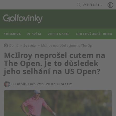
VYHLEDAT...
Z DOMOVA
ZE SVĚTA
VIDEO & STAR
GOLFOVÝ AREÁL ROKU
Domů
Ze světa
McIlroy neprošel cutem na The Op
McIlroy neprošel cutem na
The Open. Je to důsledek
jeho selhání na US Open?
D. Lužňák
1 min. čtení
20. 07. 2024 11:21