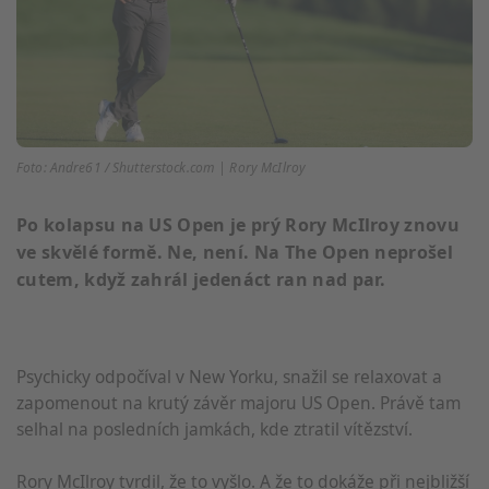
Foto: Andre61 / Shutterstock.com | Rory McIlroy
Po kolapsu na US Open je prý Rory McIlroy znovu
ve skvělé formě. Ne, není. Na The Open neprošel
cutem, když zahrál jedenáct ran nad par.
Psychicky odpočíval v New Yorku, snažil se relaxovat a
zapomenout na krutý závěr majoru US Open. Právě tam
selhal na posledních jamkách, kde ztratil vítězství.
Rory McIlroy tvrdil, že to vyšlo. A že to dokáže při nejbližší