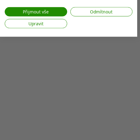
Váš souhlas a zásady používání cookie se vztahují pouze na tento
web/aplikaci.
Přijmout vše
Odmítnout
Zobrazit seznam partnerů (7 Prodejci IAB)
Upravit
Vaše údaje používáme pro následující účely:
Účely zpracování IAB:
Ukládání a/nebo přístup k informacím v
zařízení
Použití omezených údajů k výběru reklam
Vytváření profilů pro personalizovanou
reklamu
Používání profilů k výběru personalizované
reklamy
Vytváření profilů pro personalizovaný
obsah
Používání profilů pro výběr
personalizovaného obsahu