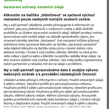
hvězda
Nastavení ochrany osobních údajů
Možná je nejlepší. Ale už nějakou dobu platí, že srbský
Kliknutím na tlačítko „Odmítnout“ se zachová výchozí
tenista Novak Djokovič nepatří mezi nejsympatičtější
nastavení pouze nezbytně nutných souborů cookie.
sportovce. K jeho...
My a naši partneři ukládáme a/nebo přistupujeme k informacím na
zařízení, jako jsou jedinečná ID v souborech cookie a další úložiště
prohlížeče za účelem zpracování osobních údajů. Někteří prodejci mohou
zpracovávat vaše osobní údaje na základě oprávněného zájmu, pro
vznesení námitky otevřete „Nastavení“. Svá nastavení můžete přijmout,
odmítnout nebo spravovat kliknutím na tlačítko „Spravovat nastavení“
nebo kdykoli kliknutím na tlačítko otisku prstu v levém dolním rohu
MOHLO BY VÁS ZAJÍMAT
webové stránky. Chcete-li svůj souhlas odvolat, klikněte na otisk prstu
nebo odkaz v patičce webu a klikněte na položku nabídky Moje údaje, na
této stránce můžete svůj souhlas odvolat. Tyto volby budou signalizovány
našim partnerům a nebudou mít vliv na údaje o prohlížení.
My a naši partneři zpracováváme data k analýze výkonu
webových stránek a k provádění následujících činností:
Ukládání a/nebo přístup k informacím v zařízení. Použití omezených údajů
k výběru reklam. Vytváření profilů pro personalizovanou reklamu.
Používání profilů k výběru personalizované reklamy. Vytvoření profilu pro
personalizovaný obsah. Používání profilů pro výběr personalizovaného
obsahu. Měření výkonu reklam. Měření účinnosti obsahu. Porozumět
publiku prostřednictvím statistik nebo kombinací údajů z různých zdrojů.
Rozvoj a zlepšování služeb. Použití omezených údajů k výběru obsahu.
Data mohou být sdílena mimo Evropskou unii a odesílána do USA.