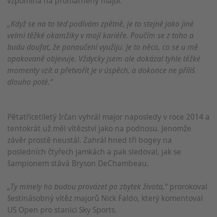
vzpomíná na promarněný major.
„Když se na to teď podívám zpětně, je to stejné jako jiné
velmi těžké okamžiky v mojí kariéře. Poučím se z toho a
budu doufat, že ponaučení využiju. Je to něco, co se u mě
opakovaně objevuje. Vždycky jsem ale dokázal tyhle těžké
momenty vzít a přetvořit je v úspěch, a dokonce ne příliš
dlouho poté.“
Pětatřicetiletý Irčan vyhrál major naposledy v roce 2014 a
tentokrát už měl vítězství jako na podnosu. Jenomže
závěr prostě neustál. Zahrál hned tři bogey na
posledních čtyřech jamkách a pak sledoval, jak se
šampionem stává Bryson DeChambeau.
„Ty minely ho budou provázet po zbytek života,“
prorokoval
šestinásobný vítěz majorů Nick Faldo, který komentoval
US Open pro stanici Sky Sports.