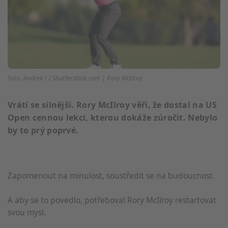
Foto: Andre61 / Shutterstock.com | Rory McIlroy
Vrátí se silnější. Rory McIlroy věří, že dostal na US
Open cennou lekci, kterou dokáže zúročit. Nebylo
by to prý poprvé.
Zapomenout na minulost, soustředit se na budoucnost.
A aby se to povedlo, potřeboval Rory McIlroy restartovat
svou mysl.