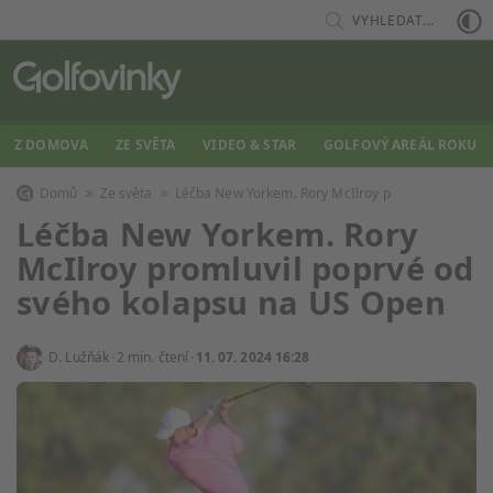
VYHLEDAT...
Z DOMOVA
ZE SVĚTA
VIDEO & STAR
GOLFOVÝ AREÁL ROKU
Domů
Ze světa
Léčba New Yorkem. Rory McIlroy p
Léčba New Yorkem. Rory
McIlroy promluvil poprvé od
svého kolapsu na US Open
D. Lužňák
2 min. čtení
11. 07. 2024 16:28