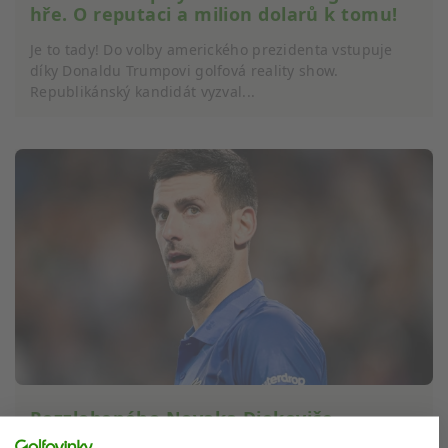
hře. O reputaci a milion dolarů k tomu!
Je to tady! Do volby amerického prezidenta vstupuje
díky Donaldu Trumpovi golfová reality show.
Republikánský kandidát vyzval...
Rozzlobeného Novaka Djokoviče
uklidňuje během Wimbledonu i golfová