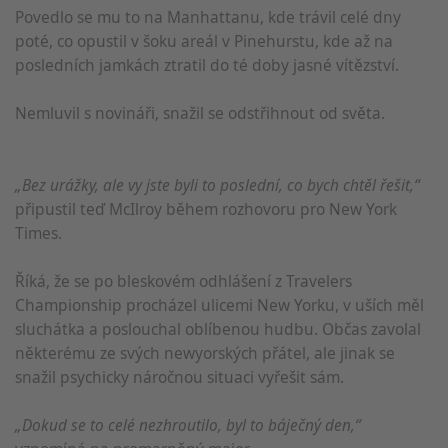
Povedlo se mu to na Manhattanu, kde trávil celé dny
poté, co opustil v šoku areál v Pinehurstu, kde až na
posledních jamkách ztratil do té doby jasné vítězství.
Nemluvil s novináři, snažil se odstřihnout od světa.
„Bez urážky, ale vy jste byli to poslední, co bych chtěl řešit,“
připustil teď McIlroy během rozhovoru pro New York
Times.
Říká, že se po bleskovém odhlášení z Travelers
Championship procházel ulicemi New Yorku, v uších měl
sluchátka a poslouchal oblíbenou hudbu. Občas zavolal
některému ze svých newyorských přátel, ale jinak se
snažil psychicky náročnou situaci vyřešit sám.
„Dokud se to celé nezhroutilo, byl to báječný den,“