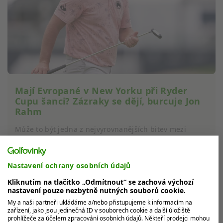
Mají Evropané v New Yorku při Ryder
Cupu šanci? Zázraky se dějí, burcuje Jon
Rahm
Může to být jedna z nejvyrovnanějších bitev mezi
Evropou a USA v historii. Evropané obhajují vítězství v
Ryder Cupu, ale proti...
Nastavení ochrany osobních údajů
Kliknutím na tlačítko „Odmítnout“ se zachová výchozí
MOHLO BY VÁS ZAJÍMAT
nastavení pouze nezbytně nutných souborů cookie.
My a naši partneři ukládáme a/nebo přistupujeme k informacím na
zařízení, jako jsou jedinečná ID v souborech cookie a další úložiště
prohlížeče za účelem zpracování osobních údajů. Někteří prodejci mohou