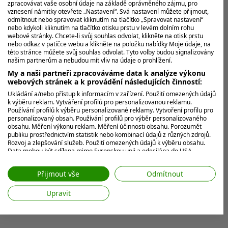
zpracovávat vaše osobní údaje na základě oprávněného zájmu, pro
vznesení námitky otevřete „Nastavení“. Svá nastavení můžete přijmout,
odmítnout nebo spravovat kliknutím na tlačítko „Spravovat nastavení“
nebo kdykoli kliknutím na tlačítko otisku prstu v levém dolním rohu
webové stránky. Chcete-li svůj souhlas odvolat, klikněte na otisk prstu
nebo odkaz v patičce webu a klikněte na položku nabídky Moje údaje, na
této stránce můžete svůj souhlas odvolat. Tyto volby budou signalizovány
našim partnerům a nebudou mít vliv na údaje o prohlížení.
My a naši partneři zpracováváme data k analýze výkonu
webových stránek a k provádění následujících činností:
Ukládání a/nebo přístup k informacím v zařízení. Použití omezených údajů
k výběru reklam. Vytváření profilů pro personalizovanou reklamu.
Používání profilů k výběru personalizované reklamy. Vytvoření profilu pro
personalizovaný obsah. Používání profilů pro výběr personalizovaného
obsahu. Měření výkonu reklam. Měření účinnosti obsahu. Porozumět
publiku prostřednictvím statistik nebo kombinací údajů z různých zdrojů.
Rozvoj a zlepšování služeb. Použití omezených údajů k výběru obsahu.
Data mohou být sdílena mimo Evropskou unii a odesílána do USA.
Váš souhlas a zásady používání cookie se vztahují pouze na tento
web/aplikaci.
Přijmout vše
Odmítnout
Zobrazit seznam partnerů (7 Prodejci IAB)
Upravit
Vaše údaje používáme pro následující účely:
Účely zpracování IAB:
Ukládání a/nebo přístup k informacím v