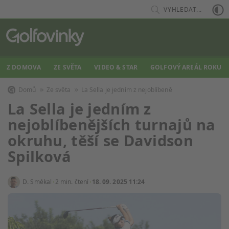
VYHLEDAT...
Z DOMOVA
ZE SVĚTA
VIDEO & STAR
GOLFOVÝ AREÁL ROKU
Domů
Ze světa
La Sella je jedním z nejoblíbeně
La Sella je jedním z
nejoblíbenějších turnajů na
okruhu, těší se Davidson
Spilková
D. Smékal
2 min. čtení
18. 09. 2025 11:24