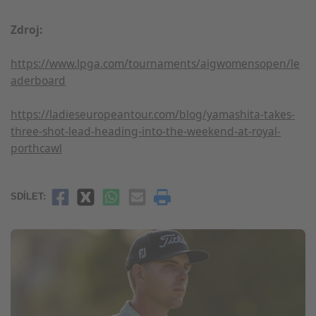
Zdroj:
https://www.lpga.com/tournaments/aigwomensopen/le
aderboard
https://ladieseuropeantour.com/blog/yamashita-takes-
three-shot-lead-heading-into-the-weekend-at-royal-
porthcawl
SDÍLET: