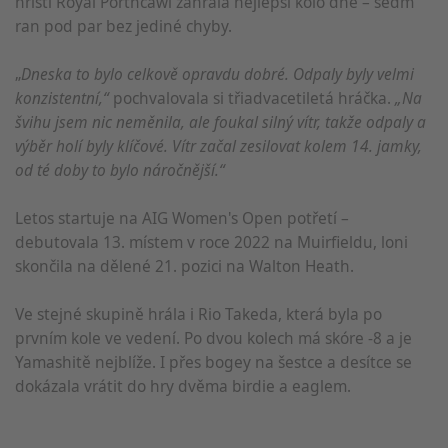
hřišti Royal Porthcawl zahrála nejlepší kolo dne – sedm
ran pod par bez jediné chyby.
„
Dneska to bylo celkově opravdu dobré. Odpaly byly velmi
konzistentní,“
pochvalovala si třiadvacetiletá hráčka.
„Na
švihu jsem nic neměnila, ale foukal silný vítr, takže odpaly a
výběr holí byly klíčové. Vítr začal zesilovat kolem 14. jamky,
od té doby to bylo náročnější.“
Letos startuje na AIG Women's Open potřetí –
debutovala 13. místem v roce 2022 na Muirfieldu, loni
skončila na dělené 21. pozici na Walton Heath.
Ve stejné skupině hrála i Rio Takeda, která byla po
prvním kole ve vedení. Po dvou kolech má skóre -8 a je
Yamashitě nejblíže. I přes bogey na šestce a desítce se
dokázala vrátit do hry dvěma birdie a eaglem.