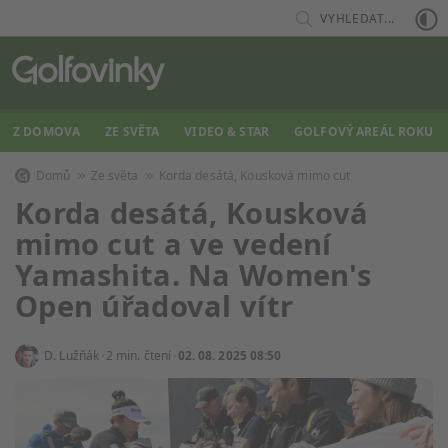
VYHLEDAT...
Z DOMOVA
ZE SVĚTA
VIDEO & STAR
GOLFOVÝ AREÁL ROKU
Domů
Ze světa
Korda desátá, Kousková mimo cut
Korda desátá, Kousková
mimo cut a ve vedení
Yamashita. Na Women's
Open úřadoval vítr
D. Lužňák
2 min. čtení
02. 08. 2025 08:50