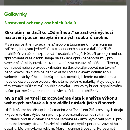
Nastavení ochrany osobních údajů
Kliknutím na tlačítko „Odmítnout“ se zachová výchozí
nastavení pouze nezbytně nutných souborů cookie.
Cítím, že sem patřím, říká Sára Kousková
My a naši partneři ukládáme a/nebo přistupujeme k informacím na
před majorem AIG Women's Open
zařízení, jako jsou jedinečná ID v souborech cookie a další úložiště
prohlížeče za účelem zpracování osobních údajů. Někteří prodejci mohou
Jeden z vrcholů ženské golfové sezóny AIG Women's
zpracovávat vaše osobní údaje na základě oprávněného zájmu, pro
vznesení námitky otevřete „Nastavení“. Svá nastavení můžete přijmout,
Open startuje tento týden na ikonickém linksovém
odmítnout nebo spravovat kliknutím na tlačítko „Spravovat nastavení“
hřišti Royal Porthcawl ve...
nebo kdykoli kliknutím na tlačítko otisku prstu v levém dolním rohu
webové stránky. Chcete-li svůj souhlas odvolat, klikněte na otisk prstu
nebo odkaz v patičce webu a klikněte na položku nabídky Moje údaje, na
této stránce můžete svůj souhlas odvolat. Tyto volby budou signalizovány
MOHLO BY VÁS ZAJÍMAT
našim partnerům a nebudou mít vliv na údaje o prohlížení.
My a naši partneři zpracováváme data k analýze výkonu
webových stránek a k provádění následujících činností:
Ukládání a/nebo přístup k informacím v zařízení. Použití omezených údajů
k výběru reklam. Vytváření profilů pro personalizovanou reklamu.
Používání profilů k výběru personalizované reklamy. Vytvoření profilu pro
personalizovaný obsah. Používání profilů pro výběr personalizovaného
obsahu. Měření výkonu reklam. Měření účinnosti obsahu. Porozumět