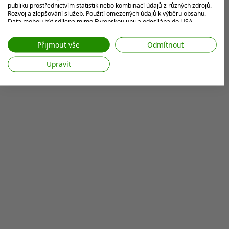
publiku prostřednictvím statistik nebo kombinací údajů z různých zdrojů.
Rozvoj a zlepšování služeb. Použití omezených údajů k výběru obsahu.
Data mohou být sdílena mimo Evropskou unii a odesílána do USA.
Váš souhlas a zásady používání cookie se vztahují pouze na tento
web/aplikaci.
Přijmout vše
Odmítnout
Zobrazit seznam partnerů (7 Prodejci IAB)
Upravit
Vaše údaje používáme pro následující účely:
Účely zpracování IAB:
Ukládání a/nebo přístup k informacím v
zařízení
Použití omezených údajů k výběru reklam
Vytváření profilů pro personalizovanou
reklamu
Používání profilů k výběru personalizované
reklamy
Vytváření profilů pro personalizovaný
obsah