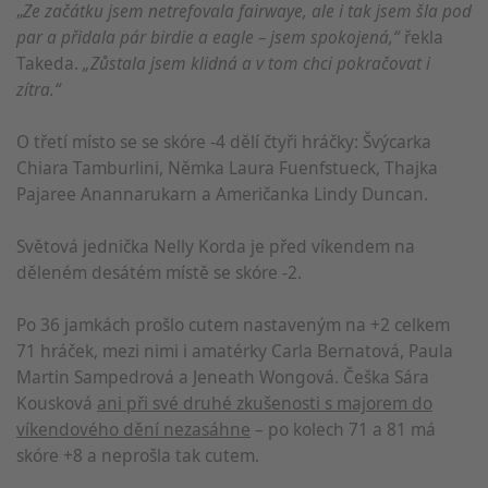
„
Ze začátku jsem netrefovala fairwaye, ale i tak jsem šla pod
par a přidala pár birdie a eagle – jsem spokojená,“
řekla
Takeda.
„Zůstala jsem klidná a v tom chci pokračovat i
zítra.“
O třetí místo se se skóre -4 dělí čtyři hráčky: Švýcarka
Chiara Tamburlini, Němka Laura Fuenfstueck, Thajka
Pajaree Anannarukarn a Američanka Lindy Duncan.
Světová jednička Nelly Korda je před víkendem na
děleném desátém místě se skóre -2.
Po 36 jamkách prošlo cutem nastaveným na +2 celkem
71 hráček, mezi nimi i amatérky Carla Bernatová, Paula
Martin Sampedrová a Jeneath Wongová. Češka Sára
Kousková
ani při své druhé zkušenosti s majorem do
víkendového dění nezasáhne
– po kolech 71 a 81 má
skóre +8 a neprošla tak cutem.