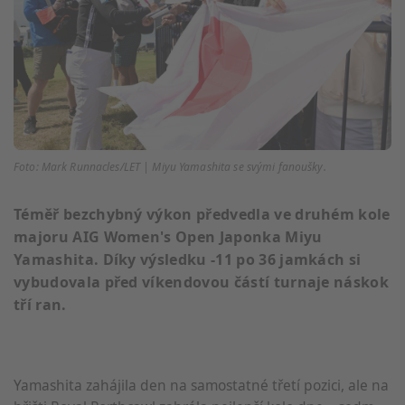
Foto: Mark Runnacles/LET | Miyu Yamashita se svými fanoušky.
Téměř bezchybný výkon předvedla ve druhém kole
majoru AIG Women's Open Japonka Miyu
Yamashita. Díky výsledku -11 po 36 jamkách si
vybudovala před víkendovou částí turnaje náskok
tří ran.
Yamashita zahájila den na samostatné třetí pozici, ale na