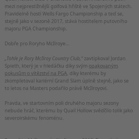
mezi nejprestižnější golfová hřiště ve Spojených státech.
Pravidelně hostí Wells Fargo Championship a teď se,
stejně jako v sezoně 2017, stává hostitelem putovního
majoru PGA Championship.
Dobře pro Roryho McIlroye...
„Tohle je Rory McIlroy Country Club,“
zavtipkoval Jordan
Spieth, který je v hledáčku díky svým
opakovaným
pokusům o vítězství na PGA
, díky kterému by
zkompletoval kariérní Grand Slam úplně stejně, jako se
to letos na Masters podařilo právě McIlroyovi.
Pravda, ve startovním poli druhého majoru sezony
nebude hráč, kterému by Quail Hollow svědčilo tolik jako
severoirskému fenoménu.