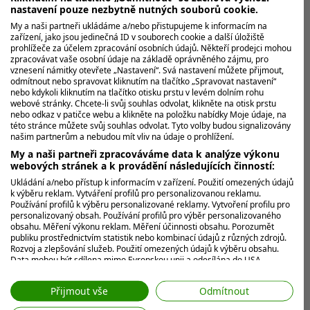
nastavení pouze nezbytně nutných souborů cookie.
nejvýraznějších momentů své dosavadní kariéry. Na
turnaji Aramco Korea...
My a naši partneři ukládáme a/nebo přistupujeme k informacím na
zařízení, jako jsou jedinečná ID v souborech cookie a další úložiště
prohlížeče za účelem zpracování osobních údajů. Někteří prodejci mohou
zpracovávat vaše osobní údaje na základě oprávněného zájmu, pro
vznesení námitky otevřete „Nastavení“. Svá nastavení můžete přijmout,
odmítnout nebo spravovat kliknutím na tlačítko „Spravovat nastavení“
nebo kdykoli kliknutím na tlačítko otisku prstu v levém dolním rohu
webové stránky. Chcete-li svůj souhlas odvolat, klikněte na otisk prstu
nebo odkaz v patičce webu a klikněte na položku nabídky Moje údaje, na
této stránce můžete svůj souhlas odvolat. Tyto volby budou signalizovány
našim partnerům a nebudou mít vliv na údaje o prohlížení.
My a naši partneři zpracováváme data k analýze výkonu
webových stránek a k provádění následujících činností:
Ukládání a/nebo přístup k informacím v zařízení. Použití omezených údajů
k výběru reklam. Vytváření profilů pro personalizovanou reklamu.
Používání profilů k výběru personalizované reklamy. Vytvoření profilu pro
personalizovaný obsah. Používání profilů pro výběr personalizovaného
obsahu. Měření výkonu reklam. Měření účinnosti obsahu. Porozumět
publiku prostřednictvím statistik nebo kombinací údajů z různých zdrojů.
Útok na majory se odkládá. Američan
Rozvoj a zlepšování služeb. Použití omezených údajů k výběru obsahu.
Data mohou být sdílena mimo Evropskou unii a odesílána do USA.
Horschel se rozhodl pro operaci kyčle
Váš souhlas a zásady používání cookie se vztahují pouze na tento
web/aplikaci.
Pro preventivní operaci kyčle se rozhodl Billy Horschel.
Přijmout vše
Odmítnout
Řeší tak zdravotní potíže, kvůli kterým se odhlásil už z
Zobrazit seznam partnerů (7 Prodejci IAB)