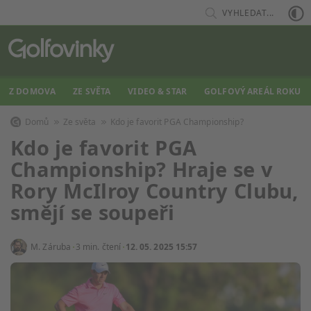
VYHLEDAT...
Z DOMOVA
ZE SVĚTA
VIDEO & STAR
GOLFOVÝ AREÁL ROKU
Domů
Ze světa
Kdo je favorit PGA Championship?
Kdo je favorit PGA
Championship? Hraje se v
Rory McIlroy Country Clubu,
smějí se soupeři
M. Záruba
3 min. čtení
12. 05. 2025 15:57