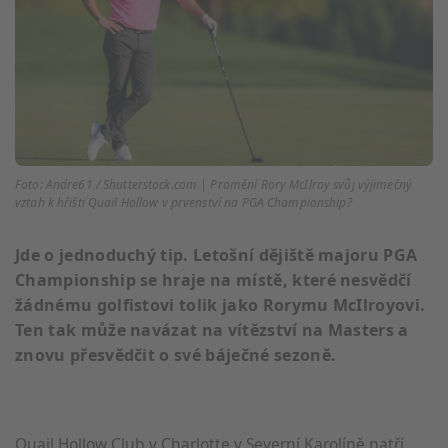
Foto: Andre61 / Shutterstock.com | Promění Rory McIlroy svůj výjimečný
vztah k hřišti Quail Hollow v prvenství na PGA Championship?
Jde o jednoduchý tip. Letošní dějiště majoru PGA
Championship se hraje na místě, které nesvědčí
žádnému golfistovi tolik jako Rorymu McIlroyovi.
Ten tak může navázat na vítězství na Masters a
znovu přesvědčit o své báječné sezoně.
Quail Hollow Club v Charlotte v Severní Karolíně patří