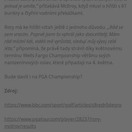
pokud je umíte,“
přitakává McIlroy, když mluví o hřišti s 61
bunkry a čtyřmi vodními překážkami.
Rory má ke hřišti vztah ještě z jednoho důvodu.
„Rád se
sem vracím. Poprvé jsem tu vyhrál jako dvacetiletý. Mám
rád místní lidi, viděli mě vyrůstat, sledují můj vývoj celá
léta,“
připomíná, že právě tady strávil díky květnovému
termínu Wells Fargo Championship většinu svých
narozeninových oslav, které připadají na 4. května.
Bude slavit i na PGA Championship?
Zdroj:
https://www.bbc.com/sport/golf/articles/c8redr0degro
https://www.pgatour.com/player/28237/rory-
mcilroy/results