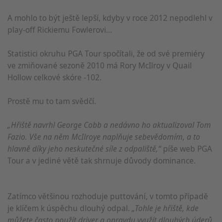
A mohlo to být ještě lepší, kdyby v roce 2012 nepodlehl v
play-off Rickiemu Fowlerovi...
Statistici okruhu PGA Tour spočítali, že od své premiéry
ve zmiňované sezoně 2010 má Rory McIlroy v Quail
Hollow celkové skóre -102.
Prostě mu to tam svědčí.
„Hřiště navrhl George Cobb a nedávno ho aktualizoval Tom
Fazio. Vše na něm McIlroye naplňuje sebevědomím, a to
hlavně díky jeho neskutečné síle z odpaliště,“
píše web PGA
Tour a v jediné větě tak shrnuje důvody dominance.
Zatímco většinou rozhoduje puttování, v tomto případě
je klíčem k úspěchu dlouhý odpal.
„Tohle je hřiště, kde
můžete často použít driver a opravdu využít dlouhých úderů,