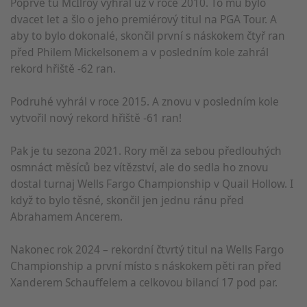
Poprvé tu McIlroy vyhrál už v roce 2010. To mu bylo
dvacet let a šlo o jeho premiérový titul na PGA Tour. A
aby to bylo dokonalé, skončil první s náskokem čtyř ran
před Philem Mickelsonem a v posledním kole zahrál
rekord hřiště -62 ran.
Podruhé vyhrál v roce 2015. A znovu v posledním kole
vytvořil nový rekord hřiště -61 ran!
Pak je tu sezona 2021. Rory měl za sebou předlouhých
osmnáct měsíců bez vítězství, ale do sedla ho znovu
dostal turnaj Wells Fargo Championship v Quail Hollow. I
když to bylo těsné, skončil jen jednu ránu před
Abrahamem Ancerem.
Nakonec rok 2024 – rekordní čtvrtý titul na Wells Fargo
Championship a první místo s náskokem pěti ran před
Xanderem Schauffelem a celkovou bilancí 17 pod par.