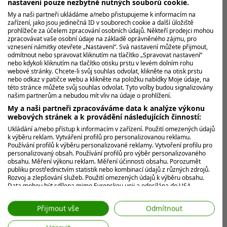
nastavení pouze nezbytně nutných souborů cookie.
My a naši partneři ukládáme a/nebo přistupujeme k informacím na
zařízení, jako jsou jedinečná ID v souborech cookie a další úložiště
MOHLO BY VÁS ZAJÍMAT
prohlížeče za účelem zpracování osobních údajů. Někteří prodejci mohou
zpracovávat vaše osobní údaje na základě oprávněného zájmu, pro
vznesení námitky otevřete „Nastavení“. Svá nastavení můžete přijmout,
odmítnout nebo spravovat kliknutím na tlačítko „Spravovat nastavení“
nebo kdykoli kliknutím na tlačítko otisku prstu v levém dolním rohu
webové stránky. Chcete-li svůj souhlas odvolat, klikněte na otisk prstu
nebo odkaz v patičce webu a klikněte na položku nabídky Moje údaje, na
této stránce můžete svůj souhlas odvolat. Tyto volby budou signalizovány
našim partnerům a nebudou mít vliv na údaje o prohlížení.
My a naši partneři zpracováváme data k analýze výkonu
webových stránek a k provádění následujících činností:
Ukládání a/nebo přístup k informacím v zařízení. Použití omezených údajů
k výběru reklam. Vytváření profilů pro personalizovanou reklamu.
Používání profilů k výběru personalizované reklamy. Vytvoření profilu pro
personalizovaný obsah. Používání profilů pro výběr personalizovaného
obsahu. Měření výkonu reklam. Měření účinnosti obsahu. Porozumět
publiku prostřednictvím statistik nebo kombinací údajů z různých zdrojů.
Rozvoj a zlepšování služeb. Použití omezených údajů k výběru obsahu.
Data mohou být sdílena mimo Evropskou unii a odesílána do USA.
Váš souhlas a zásady používání cookie se vztahují pouze na tento
web/aplikaci.
Přijmout vše
Odmítnout
Zobrazit seznam partnerů (7 Prodejci IAB)