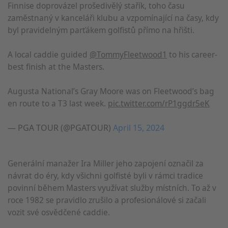
Finnise doprovázel prošedivělý stařík, toho času
zaměstnaný v kanceláři klubu a vzpomínající na časy, kdy
byl pravidelným parťákem golfistů přímo na hřišti.
A local caddie guided
@TommyFleetwood1
to his career-
best finish at the Masters.
Augusta National’s Gray Moore was on Fleetwood’s bag
en route to a T3 last week.
pic.twitter.com/rP1ggdr5eK
— PGA TOUR (@PGATOUR)
April 15, 2024
Generální manažer Ira Miller jeho zapojení označil za
návrat do éry, kdy všichni golfisté byli v rámci tradice
povinní během Masters využívat služby místních. To až v
roce 1982 se pravidlo zrušilo a profesionálové si začali
vozit své osvědčené caddie.