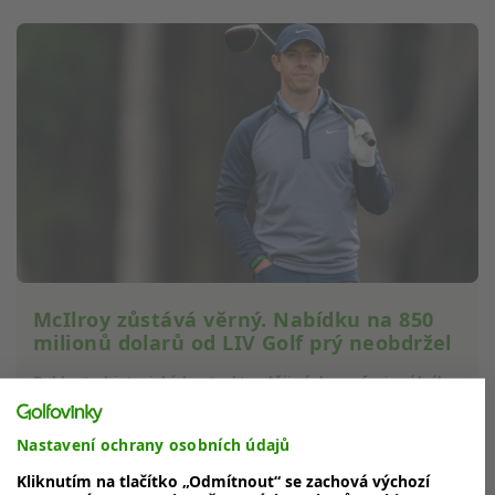
McIlroy zůstává věrný. Nabídku na 850
milionů dolarů od LIV Golf prý neobdržel
Byl by to historický kontrakt v dějinách profesionálního
sportu. Po půlmiliardovém golfistovi Jonu Rahmovi a
sedmisetmilionovém...
Nastavení ochrany osobních údajů
Kliknutím na tlačítko „Odmítnout“ se zachová výchozí