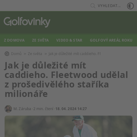
VYHLEDAT...
Z DOMOVA
ZE SVĚTA
VIDEO & STAR
GOLFOVÝ AREÁL ROKU
Domů
Ze světa
Jak je důležité mít caddieho. Fl
Jak je důležité mít
caddieho. Fleetwood udělal
z prošedivělého staříka
milionáře
M. Záruba
2 min. čtení
18. 04. 2024 14:27