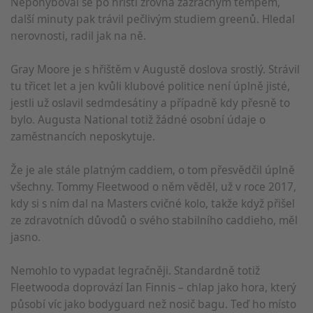
Nepohyboval se po hřišti zrovna zázračným tempem,
další minuty pak trávil pečlivým studiem greenů. Hledal
nerovnosti, radil jak na ně.
Gray Moore je s hřištěm v Augustě doslova srostlý. Strávil
tu třicet let a jen kvůli klubové politice není úplně jisté,
jestli už oslavil sedmdesátiny a případně kdy přesně to
bylo. Augusta National totiž žádné osobní údaje o
zaměstnancích neposkytuje.
Že je ale stále platným caddiem, o tom přesvědčil úplně
všechny. Tommy Fleetwood o něm věděl, už v roce 2017,
kdy si s ním dal na Masters cvičné kolo, takže když přišel
ze zdravotních důvodů o svého stabilního caddieho, měl
jasno.
Nemohlo to vypadat legračněji. Standardně totiž
Fleetwooda doprovází Ian Finnis – chlap jako hora, který
působí víc jako bodyguard než nosič bagu. Teď ho místo