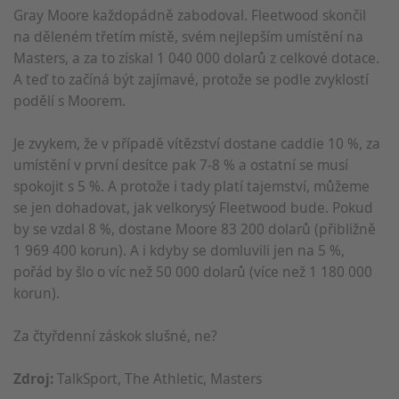
Gray Moore každopádně zabodoval. Fleetwood skončil
na děleném třetím místě, svém nejlepším umístění na
Masters, a za to získal 1 040 000 dolarů z celkové dotace.
A teď to začíná být zajímavé, protože se podle zvyklostí
podělí s Moorem.
Je zvykem, že v případě vítězství dostane caddie 10 %, za
umístění v první desítce pak 7-8 % a ostatní se musí
spokojit s 5 %. A protože i tady platí tajemství, můžeme
se jen dohadovat, jak velkorysý Fleetwood bude. Pokud
by se vzdal 8 %, dostane Moore 83 200 dolarů (přibližně
1 969 400 korun). A i kdyby se domluvili jen na 5 %,
pořád by šlo o víc než 50 000 dolarů (více než 1 180 000
korun).
Za čtyřdenní záskok slušné, ne?
Zdroj:
TalkSport, The Athletic, Masters