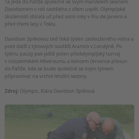
Ta jede do Paříže společně se svým manželem Seanem
Davidsonem v roli caddieho s cílem uspět. Olympijské
zkušenosti sbírala už před osmi roky v Riu de Janeiro a
před třemi lety v Tokiu.
Davidson Spilkovou teď čeká týden zaslouženého volna a
poté další z týmových soutěží Aramco v Londýně. Po
týdnu pauzy pak ještě jeden předolympijský turnaj
v nizozemském Hilversumu a koncem července přesun
do Paříže, kde se bude společně se svým týmem
připravovat na vrchol letošní sezony.
Zdroj:
Olympic, Klára Davidson Spilková