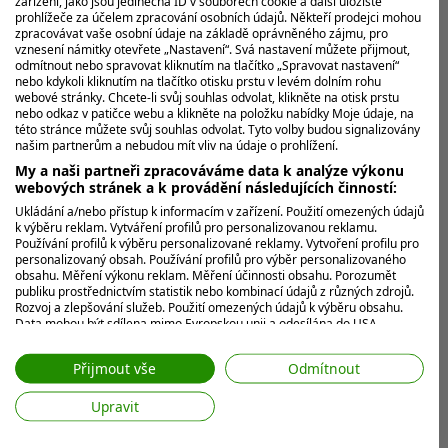
zařízení, jako jsou jedinečná ID v souborech cookie a další úložiště
prohlížeče za účelem zpracování osobních údajů. Někteří prodejci mohou
zpracovávat vaše osobní údaje na základě oprávněného zájmu, pro
vznesení námitky otevřete „Nastavení“. Svá nastavení můžete přijmout,
odmítnout nebo spravovat kliknutím na tlačítko „Spravovat nastavení“
nebo kdykoli kliknutím na tlačítko otisku prstu v levém dolním rohu
webové stránky. Chcete-li svůj souhlas odvolat, klikněte na otisk prstu
nebo odkaz v patičce webu a klikněte na položku nabídky Moje údaje, na
této stránce můžete svůj souhlas odvolat. Tyto volby budou signalizovány
našim partnerům a nebudou mít vliv na údaje o prohlížení.
My a naši partneři zpracováváme data k analýze výkonu
webových stránek a k provádění následujících činností:
Ukládání a/nebo přístup k informacím v zařízení. Použití omezených údajů
k výběru reklam. Vytváření profilů pro personalizovanou reklamu.
Používání profilů k výběru personalizované reklamy. Vytvoření profilu pro
personalizovaný obsah. Používání profilů pro výběr personalizovaného
obsahu. Měření výkonu reklam. Měření účinnosti obsahu. Porozumět
publiku prostřednictvím statistik nebo kombinací údajů z různých zdrojů.
Rozvoj a zlepšování služeb. Použití omezených údajů k výběru obsahu.
Data mohou být sdílena mimo Evropskou unii a odesílána do USA.
Váš souhlas a zásady používání cookie se vztahují pouze na tento
web/aplikaci.
Přijmout vše
Odmítnout
Zobrazit seznam partnerů (7 Prodejci IAB)
Upravit
Vaše údaje používáme pro následující účely:
Účely zpracování IAB: