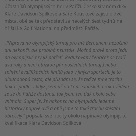
účastníků olympijských her v Paříži. Česko si v něm díky
Kláře Davidson Spilkové a Sáře Kouskové zajistilo dvě
místa, obě se tak představí za necelých šest týdnů na
hřišti Le Golf National na předměstí Paříže.
„
Příprava na olympijský turnaj pro mě Berounem nezačíná
ani nekončí, ale probíhá neustále. Možná právě proto jedu
na olympijské hry již potřetí. Redukovaný žebříček se tvoří
dva roky a není otázkou pár posledních turnajů nebo
splnění kvalifikačních limitů jako v jiných sportech. Je to
dlouhodobá cesta, ale přiznám se, že teď ze mne trochu
tlaku spadlo. I když jsem už od konce loňského roku věděla,
že se do Paříže dostanu, tak jsem ten tlak okolo sebe
vnímala. Super je, že nakonec na olympiádu jedeme
historicky poprvé dvě a obě jsme to také trochu štěstím
obrečely,“
popsala své pocity okolo napínavé olympijské
kvalifikace Klára Davidson Spilková.