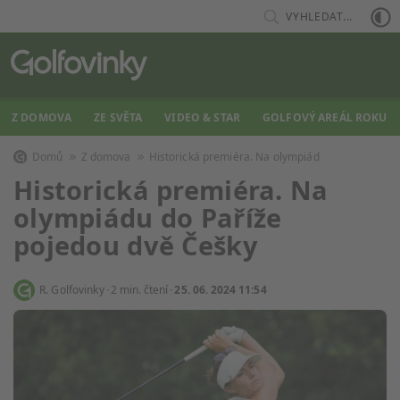
VYHLEDAT...
Z DOMOVA
ZE SVĚTA
VIDEO & STAR
GOLFOVÝ AREÁL ROKU
Domů
Z domova
Historická premiéra. Na olympiád
Historická premiéra. Na
olympiádu do Paříže
pojedou dvě Češky
R. Golfovinky
2 min. čtení
25. 06. 2024 11:54