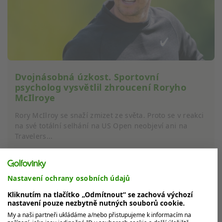
Dvojnásobná úzkost. Sportovní
psycholog vysvětlil zhroucení Roryho
McIlroye
Rory McIlroy se snaží zmizet ze světa. Proto se v reakci
na své totální selhání na US Open neobjeví ani na
Travelers...
Nastavení ochrany osobních údajů
MOHLO BY VÁS ZAJÍMAT
Kliknutím na tlačítko „Odmítnout“ se zachová výchozí
nastavení pouze nezbytně nutných souborů cookie.
My a naši partneři ukládáme a/nebo přistupujeme k informacím na