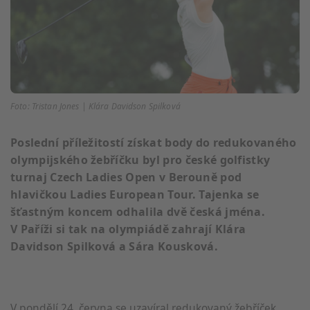
Foto: Tristan Jones | Klára Davidson Spilková
Poslední příležitostí získat body do redukovaného
olympijského žebříčku byl pro české golfistky
turnaj Czech Ladies Open v Berouně pod
hlavičkou Ladies European Tour. Tajenka se
šťastným koncem odhalila dvě česká jména.
V Paříži si tak na olympiádě zahrají Klára
Davidson Spilková a Sára Kousková.
V pondělí 24. června se uzavíral redukovaný žebříček