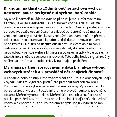
https://youtube.com/shorts/P86EZ7bhkjk?
Kliknutím na tlačítko „Odmítnout“ se zachová výchozí
nastavení pouze nezbytně nutných souborů cookie.
si=W3KXjC5VnjaieVD9
My a naši partneři ukládáme a/nebo přistupujeme k informacím na
zařízení, jako jsou jedinečná ID v souborech cookie a další úložiště
prohlížeče za účelem zpracování osobních údajů. Někteří prodejci mohou
zpracovávat vaše osobní údaje na základě oprávněného zájmu, pro
vznesení námitky otevřete „Nastavení“. Svá nastavení můžete přijmout,
MOHLO BY VÁS ZAJÍMAT
odmítnout nebo spravovat kliknutím na tlačítko „Spravovat nastavení“
nebo kdykoli kliknutím na tlačítko otisku prstu v levém dolním rohu
webové stránky. Chcete-li svůj souhlas odvolat, klikněte na otisk prstu
nebo odkaz v patičce webu a klikněte na položku nabídky Moje údaje, na
této stránce můžete svůj souhlas odvolat. Tyto volby budou signalizovány
našim partnerům a nebudou mít vliv na údaje o prohlížení.
My a naši partneři zpracováváme data k analýze výkonu
webových stránek a k provádění následujících činností:
Ukládání a/nebo přístup k informacím v zařízení. Použití omezených údajů
k výběru reklam. Vytváření profilů pro personalizovanou reklamu.
Používání profilů k výběru personalizované reklamy. Vytvoření profilu pro
personalizovaný obsah. Používání profilů pro výběr personalizovaného
obsahu. Měření výkonu reklam. Měření účinnosti obsahu. Porozumět
publiku prostřednictvím statistik nebo kombinací údajů z různých zdrojů.
Rozvoj a zlepšování služeb. Použití omezených údajů k výběru obsahu.
Data mohou být sdílena mimo Evropskou unii a odesílána do USA.
Váš souhlas a zásady používání cookie se vztahují pouze na tento