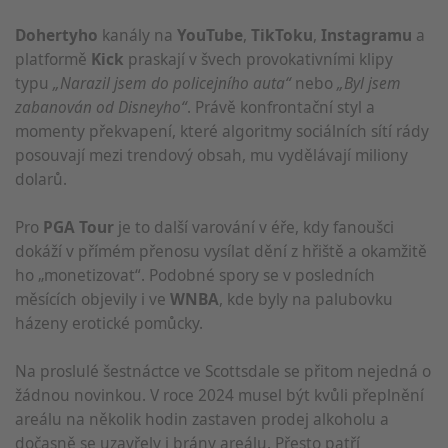
Dohertyho
kanály na
YouTube
,
TikToku
,
Instagramu
a
platformě
Kick
praskají v švech provokativními klipy
typu
„Narazil jsem do policejního auta“
nebo
„Byl jsem
zabanován od Disneyho“
. Právě konfrontační styl a
momenty překvapení, které algoritmy sociálních sítí rády
posouvají mezi trendový obsah, mu vydělávají miliony
dolarů.
Pro
PGA Tour
je to další varování v éře, kdy fanoušci
dokáží v přímém přenosu vysílat dění z hřiště a okamžitě
ho „monetizovat“. Podobné spory se v posledních
měsících objevily i ve
WNBA
, kde byly na palubovku
házeny erotické pomůcky.
Na proslulé šestnáctce ve Scottsdale se přitom nejedná o
žádnou novinkou. V roce 2024 musel být kvůli přeplnění
areálu na několik hodin zastaven prodej alkoholu a
dočasně se uzavřely i brány areálu. Přesto patří