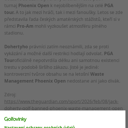
turnaj
Phoenix Open
k nejoblíbenějším na celé
PGA
tour.
A to jak mezi hráči, tak i mezi fanoušky. Letos se zde
představila řada českých amatérských stážistů, kteří si v
rámci
Pro-Am
mohli vyzkoušet atmosféru plného
stadionu.
Dohertyho
právníci zatím neoznámili, zda se proti
vykázání a možné další restrikci hodlají odvolat.
PGA
Tour
oficiálně nepotvrdila délku ani samotnou existenci
trestu v podobě širšího zákazu. Jisté je jediné:
kontroverzní tvůrce obsahu se na letošní
Waste
Management Phoenix Open
nedostane ani jako divák.
Zdroj:
https://www.theguardian.com/sport/2026/feb/08/jack-
doherty-golf-banned-phoenix-waste-management-open
https://youtu.be/SYBozLYVPSU?si=v_BltAGQih3sluhv
Nastavení ochrany osobních údajů