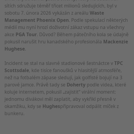
sítích sdružuje téměř třicet milionů sledujících, byl v
sobotu 7. února 2026 vykázán z areálu
Waste
Management Phoenix Open
. Podle spekulací některých
médií mu nyní hrozí doživotní zákaz vstupu na všechny
akce
PGA Tour
. Důvod? Během pátečního kola se údajně
pokusil narušit hru kanadského profesionála
Mackenzie
Hughese
.
Incident se stal na slavné stadionové šestnáctce v
TPC
Scottsdale
, kde tisíce fanoušků v hlasitější atmosféře,
než na fotbalém zápase sledují, jak golfisté bojují na 3
parové jamce. Právě tady se
Doherty
podle videa, které
koluje internetem, pokusil „zajistit“ virální moment:
jednomu divákovi měl zaplatit, aby vykřikl přesně v
okamžiku, kdy se
Hughes
připravoval odpálit míček z
bunkeru.