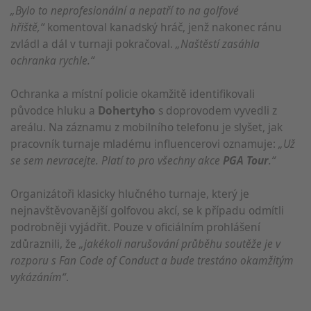
„Bylo to neprofesionální a nepatří to na golfové
hřiště,“
komentoval kanadský hráč, jenž nakonec ránu
zvládl a dál v turnaji pokračoval.
„Naštěstí zasáhla
ochranka rychle.“
Ochranka a místní policie okamžitě identifikovali
původce hluku a
Dohertyho
s doprovodem vyvedli z
areálu. Na záznamu z mobilního telefonu je slyšet, jak
pracovník turnaje mladému influencerovi oznamuje:
„Už
se sem nevracejte. Platí to pro všechny akce
PGA Tour
.“
Organizátoři klasicky hlučného turnaje, který je
nejnavštěvovanější golfovou akcí, se k případu odmítli
podrobněji vyjádřit. Pouze v oficiálním prohlášení
zdůraznili, že
„jakékoli narušování průběhu soutěže je v
rozporu s Fan Code of Conduct a bude trestáno okamžitým
vykázáním“
.