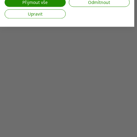
web/aplikaci.
Přijmout vše
Odmítnout
Zobrazit seznam partnerů (7 Prodejci IAB)
Upravit
Vaše údaje používáme pro následující účely:
Účely zpracování IAB:
Ukládání a/nebo přístup k informacím v
zařízení
Použití omezených údajů k výběru reklam
Vytváření profilů pro personalizovanou
reklamu
Používání profilů k výběru personalizované
reklamy
Vytváření profilů pro personalizovaný
obsah
Používání profilů pro výběr
personalizovaného obsahu
Měření výkonu reklam