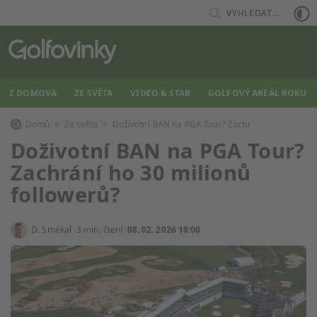
VYHLEDAT...
Z DOMOVA
ZE SVĚTA
VIDEO & STAR
GOLFOVÝ AREÁL ROKU
Domů
Ze světa
Doživotní BAN na PGA Tour? Zachr
Doživotní BAN na PGA Tour?
Zachrání ho 30 milionů
followerů?
D. Smékal
3 min. čtení
08. 02. 2026 18:00