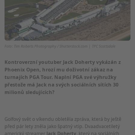
Foto: Tim Roberts Photography / Shutterstock.com | TPC Scottsdale
Kontroverzní youtuber Jack Doherty vykázán z
Phoenix Open, hrozí mu doživotní zákaz na
turnajích PGA Tour. Naplní PGA své výhružky
přestože má Jack na svých sociálních sítích 30
milionů sledujících?
Golfový svět o víkendu obletěla zpráva, která by ještě
před pár lety zněla jako špatný vtip. Dvaadvacetiletý
americký streamer
Jack Doherty
, který na sociálních