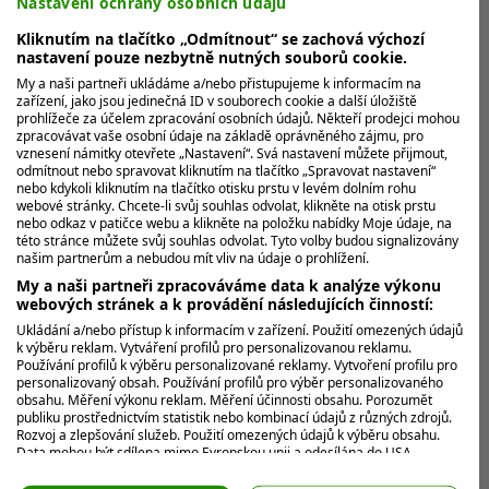
Nastavení ochrany osobních údajů
celém světě?
Kliknutím na tlačítko „Odmítnout“ se zachová výchozí
Možná vás to nikdy nenapadlo, ale kam se podějí
nastavení pouze nezbytně nutných souborů cookie.
všechny ty zatoulané golfové míčky a kolik jich ročně
My a naši partneři ukládáme a/nebo přistupujeme k informacím na
nenávratně zmizí? Dá se...
zařízení, jako jsou jedinečná ID v souborech cookie a další úložiště
prohlížeče za účelem zpracování osobních údajů. Někteří prodejci mohou
zpracovávat vaše osobní údaje na základě oprávněného zájmu, pro
vznesení námitky otevřete „Nastavení“. Svá nastavení můžete přijmout,
MOHLO BY VÁS ZAJÍMAT
odmítnout nebo spravovat kliknutím na tlačítko „Spravovat nastavení“
nebo kdykoli kliknutím na tlačítko otisku prstu v levém dolním rohu
webové stránky. Chcete-li svůj souhlas odvolat, klikněte na otisk prstu
nebo odkaz v patičce webu a klikněte na položku nabídky Moje údaje, na
této stránce můžete svůj souhlas odvolat. Tyto volby budou signalizovány
našim partnerům a nebudou mít vliv na údaje o prohlížení.
My a naši partneři zpracováváme data k analýze výkonu
webových stránek a k provádění následujících činností:
Ukládání a/nebo přístup k informacím v zařízení. Použití omezených údajů
k výběru reklam. Vytváření profilů pro personalizovanou reklamu.
Používání profilů k výběru personalizované reklamy. Vytvoření profilu pro
personalizovaný obsah. Používání profilů pro výběr personalizovaného
obsahu. Měření výkonu reklam. Měření účinnosti obsahu. Porozumět
publiku prostřednictvím statistik nebo kombinací údajů z různých zdrojů.
Rozvoj a zlepšování služeb. Použití omezených údajů k výběru obsahu.
Data mohou být sdílena mimo Evropskou unii a odesílána do USA.
Váš souhlas a zásady používání cookie se vztahují pouze na tento