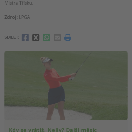
Mistra Třísku.
Zdroj:
LPGA
SDÍLET:
Kdy se vrátíš, Nelly? Další měsíc