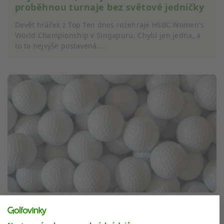
proběhnou turnaje bez světové jedničky
Devět hráček z Top Ten dnes rozehraje HSBC Women's
World Championship v Singapuru. Chybí jen jedna, a
to ta nejvýše postavená....
Desítky tisíc míčků na dně jezera Loch
Ness. Kolik míčků se ročně ztratí po