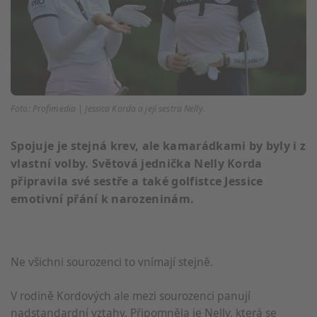
Foto: Profimedia | Jessica Korda a její sestra Nelly.
Spojuje je stejná krev, ale kamarádkami by byly i z
vlastní volby. Světová jednička Nelly Korda
připravila své sestře a také golfistce Jessice
emotivní přání k narozeninám.
Ne všichni sourozenci to vnímají stejně.
V rodině Kordových ale mezi sourozenci panují
nadstandardní vztahy. Připomněla je Nelly, která se