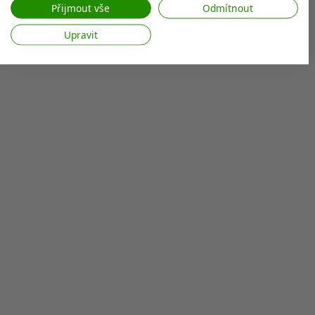
web/aplikaci.
Přijmout vše
Odmítnout
Zobrazit seznam partnerů (7 Prodejci IAB)
Upravit
Vaše údaje používáme pro následující účely:
Účely zpracování IAB:
Ukládání a/nebo přístup k informacím v
zařízení
Použití omezených údajů k výběru reklam
Vytváření profilů pro personalizovanou
reklamu
Používání profilů k výběru personalizované
reklamy
Vytváření profilů pro personalizovaný
obsah
Používání profilů pro výběr
personalizovaného obsahu
Měření výkonu reklam