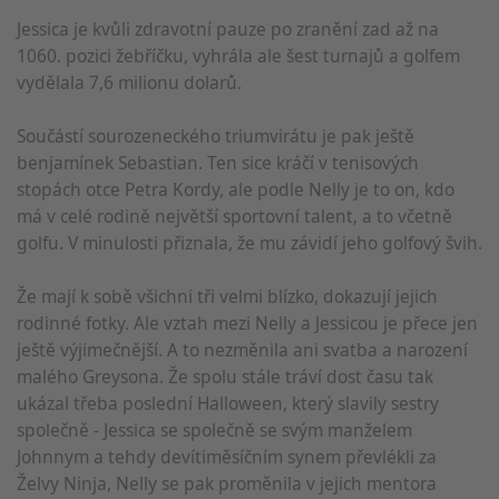
Jessica je kvůli zdravotní pauze po zranění zad až na
1060. pozici žebříčku, vyhrála ale šest turnajů a golfem
vydělala 7,6 milionu dolarů.
Součástí sourozeneckého triumvirátu je pak ještě
benjamínek Sebastian. Ten sice kráčí v tenisových
stopách otce Petra Kordy, ale podle Nelly je to on, kdo
má v celé rodině největší sportovní talent, a to včetně
golfu. V minulosti přiznala, že mu závidí jeho golfový švih.
Že mají k sobě všichni tři velmi blízko, dokazují jejich
rodinné fotky. Ale vztah mezi Nelly a Jessicou je přece jen
ještě výjimečnější. A to nezměnila ani svatba a narození
malého Greysona. Že spolu stále tráví dost času tak
ukázal třeba poslední Halloween, který slavily sestry
společně - Jessica se společně se svým manželem
Johnnym a tehdy devítiměsíčním synem převlékli za
Želvy Ninja, Nelly se pak proměnila v jejich mentora