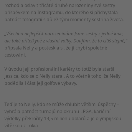
rozhodla oslavit třicáté druhé narozeniny své sestry
příspěvkem na Instagramu, do kterého si přichystala
patnáct fotografií s důležitými momenty sestřina života.
„Všechno nejlepší k narozeninám! Jsme sestry z jedné krve,
ale také přítelkyně z vlastní volby. Doufám, že to cítíš stejně,“
připsala Nelly a posteskla si, že jí chybí společné
cestování.
V úvodu její profesionální kariéry to totiž byla starší
Jessica, kdo se o Nelly staral. A to včetně toho, že Nelly
podědila i část její golfové výbavy.
Teď je to Nelly, kdo se může chlubit většími úspěchy –
vyhrála patnáct turnajů na okruhu LPGA, kariérní
výdělky překročily 13,5 milionu dolarů a je olympijskou
vítězkou z Tokia.