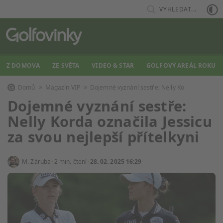
VYHLEDAT...
Z DOMOVA
ZE SVĚTA
VIDEO & STAR
GOLFOVÝ AREÁL ROKU
Domů
Magazín VIP
Dojemné vyznání sestře: Nelly Ko
Dojemné vyznání sestře:
Nelly Korda označila Jessicu
za svou nejlepší přítelkyni
M. Záruba
2 min. čtení
28. 02. 2025 16:29