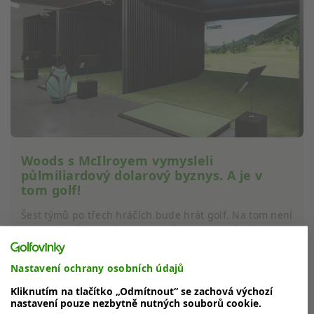
Woods s McIlroyem vymysleli
půlmiliardový dolarový byznys. A je v
tom golf!
Šest týmů po třech hráčích bude hrát golf. Na tom není
zase tolik převratného. Ale když se bude hrát díky
moderním technologiím...
Nastavení ochrany osobních údajů
Kliknutím na tlačítko „Odmítnout“ se zachová výchozí
nastavení pouze nezbytně nutných souborů cookie.