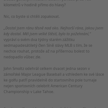
kilometrů v hodině přímo do hlavy?
Nic, co byste si chtěli zopakovat.
„Dostal jsem ránu těsně nad oko. Nejhorší rána, jakou jsem
kdy dostal. Měl jsem velké štěstí, bylo to požehnání,“
vypráví o svém dva týdny starém zážitku
sedmapadesátiletý člen Síně slávy MLB s tím, že se
nechce rouhat, protože až na příšernou bolest to
nedopadlo vůbec zle.
John Smoltz odehrál celkem dvacet jedna sezon v
zámořské Major League Baseball a vzhledem ke své lásce
ke golfu patří pravidelně do startovního pole turnaje
nejen sportovních celebrit American Century
Championship v Lake Tahoe.