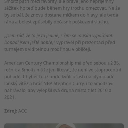
Smoltz patří mezi favority, ale právě jeho nepříjemný
zážitek ho teď bude během hry trochu omezovat. Ne že
by se bál, že znovu dostane míčkem do hlavy, ale tvrdá
rána a bolest způsobily dočasné poškození sluchu.
„Jsem rád, že to je to jediné, s čím se musím vypořádat.
Dopadl jsem ještě dobře,“
vyprávěl při prezentaci před
turnajem s viditelnou modřinou v obličeji.
American Century Championship má před sebou už 35.
ročník a Smoltz může jen litovat, že není ve stoprocentní
pohodě. Chybět totiž bude kvůli účasti na olympiádě
loňský vítěz a hráč NBA Stephen Curry, i to Smoltzovi
nahrávalo, aby vylepšil svá druhá místa z let 2010 a
2021.
Zdroj:
ACC