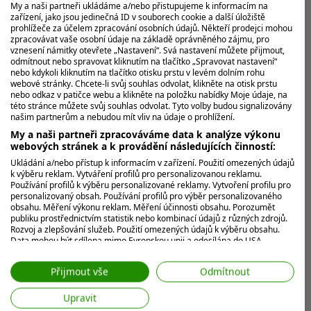
My a naši partneři ukládáme a/nebo přistupujeme k informacím na
MOHLO BY VÁS ZAJÍMAT
zařízení, jako jsou jedinečná ID v souborech cookie a další úložiště
prohlížeče za účelem zpracování osobních údajů. Někteří prodejci mohou
zpracovávat vaše osobní údaje na základě oprávněného zájmu, pro
vznesení námitky otevřete „Nastavení“. Svá nastavení můžete přijmout,
odmítnout nebo spravovat kliknutím na tlačítko „Spravovat nastavení“
nebo kdykoli kliknutím na tlačítko otisku prstu v levém dolním rohu
webové stránky. Chcete-li svůj souhlas odvolat, klikněte na otisk prstu
nebo odkaz v patičce webu a klikněte na položku nabídky Moje údaje, na
této stránce můžete svůj souhlas odvolat. Tyto volby budou signalizovány
našim partnerům a nebudou mít vliv na údaje o prohlížení.
My a naši partneři zpracováváme data k analýze výkonu
webových stránek a k provádění následujících činností:
Ukládání a/nebo přístup k informacím v zařízení. Použití omezených údajů
k výběru reklam. Vytváření profilů pro personalizovanou reklamu.
Používání profilů k výběru personalizované reklamy. Vytvoření profilu pro
personalizovaný obsah. Používání profilů pro výběr personalizovaného
obsahu. Měření výkonu reklam. Měření účinnosti obsahu. Porozumět
publiku prostřednictvím statistik nebo kombinací údajů z různých zdrojů.
Rozvoj a zlepšování služeb. Použití omezených údajů k výběru obsahu.
Data mohou být sdílena mimo Evropskou unii a odesílána do USA.
Váš souhlas a zásady používání cookie se vztahují pouze na tento
web/aplikaci.
Přijmout vše
Odmítnout
Zobrazit seznam partnerů (7 Prodejci IAB)
Upravit
Vaše údaje používáme pro následující účely: