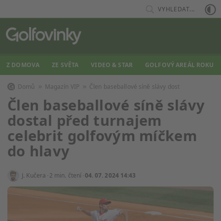
VYHLEDAT...
Z DOMOVA
ZE SVĚTA
VIDEO & STAR
GOLFOVÝ AREÁL ROKU
Domů
Magazín VIP
Člen baseballové síně slávy dost
Člen baseballové síně slávy
dostal před turnajem
celebrit golfovým míčkem
do hlavy
J. Kučera
2 min. čtení
04. 07. 2024 14:43