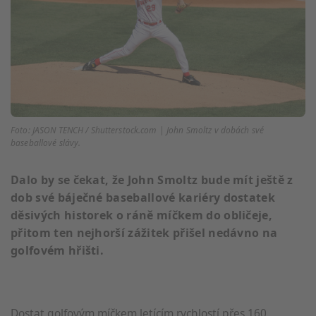
Foto: JASON TENCH / Shutterstock.com | John Smoltz v dobách své
baseballové slávy.
Dalo by se čekat, že John Smoltz bude mít ještě z
dob své báječné baseballové kariéry dostatek
děsivých historek o ráně míčkem do obličeje,
přitom ten nejhorší zážitek přišel nedávno na
golfovém hřišti.
Dostat golfovým míčkem letícím rychlostí přes 160