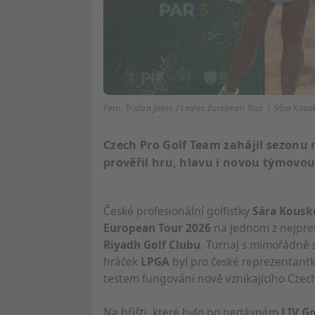
Foto: Tristan Jones / Ladies European Tour | Sára Kou
Czech Pro Golf Team zahájil sezonu 
prověřil hru, hlavu i novou týmovo
České profesionální golfistky
Sára Kousk
European Tour 2026
na jednom z nejpres
Riyadh Golf Clubu
. Turnaj s mimořádně s
hráček
LPGA
byl pro české reprezentantky
testem fungování nově vznikajícího Czech
Na hřišti, které bylo po nedávném
LIV Go