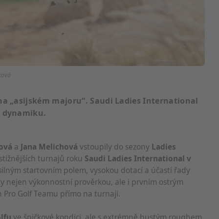
sková
na „asijském majoru“. Saudi Ladies International
u dynamiku.
ová
a
Jana Melichová
vstoupily do sezony
Ladies
tižnějších turnajů roku
Saudi Ladies International v
ilným startovním polem, vysokou dotací a účastí řady
 nejen výkonnostní prověrkou, ale i prvním ostrým
 Pro Golf Teamu přímo na turnaji.
lfu
ve špičkové kondici, ale s extrémně hustým roughem