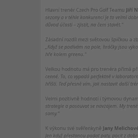
Měření výkonu obsahu
Hlavní trenér Czech Pro Golf Teamu
Jiří
sezony a v téhle konkurenci je to velmi dobry
Porozumění publiku prostřednictvím statistik nebo kombina
důvod účasti – zjistit, na čem stavět.“
Rozvoj a zlepšování služeb
Zásadní rozdíl mezi světovou špičkou a 
Použití omezených údajů k výběru obsahu
„Když se podívám na pole, hráčky jsou výk
Speciální funkce IAB:
hře kolem greenu.“
Používání přesných údajů o zeměpisné poloze
Velkou hodnotu má pro trenéra přímá pří
Identifikace zařízení na základě aktivně vyžádaných informa
cenné. To, co vypadá perfektně v laborato
hřišti. Teď přesně vím, jak nastavit další tré
Účely zpracování, které nesouvisejí s IAB:
Nezbytné
Velmi pozitivně hodnotí i týmovou dyna
strategie a posouvat se navzájem. My trenéř
Výkon
samy.“
Funkční
K výkonu své svěřenkyně
Jany Melichov
Reklamní
Jen když přestanou padat paty, pocit z dobré 