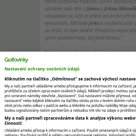
Velmi pozitivně hodnotí i první společný 
oficiálně jako tým s
Janou
a
Jirkou Němeč
okoukávat se, učit se jedna od druhé přímo 
vyhovovalo. Mít tady
Jirku
a možnost ptát se
na hřišti, to bylo skvělé. Přináší to nejen p
spolu poslední kolo, byl ještě bonus.“
Po turnaji se
Kousková
přesouvá do Aust
aklimatizovat a odpočinout. Ten čtyřdenní t
Wollongongu
, což bude jen krátký přesun 
Nastavení ochrany osobních údajů
Kliknutím na tlačítko „Odmítnout“ se zachová výchozí nastav
Jana Melichová: zlepšování hry i boj 
My a naši partneři ukládáme a/nebo přistupujeme k informacím na zařízení, jak
prohlížeče za účelem zpracování osobních údajů. Někteří prodejci mohou zpr
Jana Melichová
se během závěrečného ko
pro vznesení námitky otevřete „Nastavení“. Svá nastavení můžete přijmout, od
nastavení“ nebo kdykoli kliknutím na tlačítko otisku prstu v levém dolním rohu 
se mi spustila krev z nosu. Pravděpodobně 
otisk prstu nebo odkaz v patičce webu a klikněte na položku nabídky Moje údaj
bojovat během hry.“
budou signalizovány našim partnerům a nebudou mít vliv na údaje o prohlížen
My a naši partneři zpracováváme data k analýze výkonu webov
činností:
Přestože s výsledkem posledního kola nen
Ukládání a/nebo přístup k informacím v zařízení. Použití omezených údajů k v
pocit, že mám našlápnuto na nejlepší golf.
reklamu. Používání profilů k výběru personalizované reklamy. Vytvoření profil