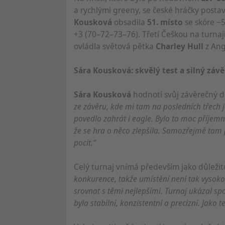
a rychlými greeny, se české hráčky post
Kousková
obsadila
51. místo
se skóre −
+3 (70–72–73–76). Třetí Češkou na turnaj
ovládla světová pětka
Charley Hull
z Ang
Sára Kousková: skvělý test a silný závě
Sára Kousková
hodnotí svůj závěrečný d
ze závěru, kde mi tam na posledních třech 
povedlo zahrát i eagle. Bylo to moc příjemn
že se hra o něco zlepšila. Samozřejmě tam 
pocit.“
Celý turnaj vnímá především jako důležit
konkurence, takže umístění není tak vysoko,
srovnat s těmi nejlepšími. Turnaj ukázal spo
byla stabilní, konzistentní a precizní. Jako t