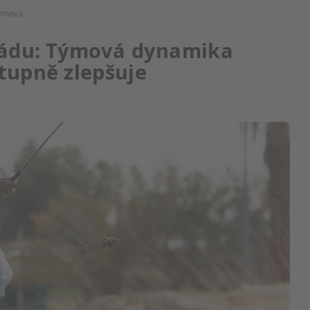
Týmová
ijádu: Týmová dynamika
stupně zlepšuje