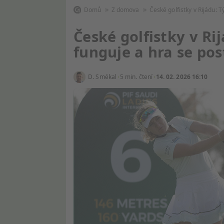
Domů
Z domova
České golfistky v Rijádu: 
České golfistky v R
funguje a hra se po
D. Smékal
5 min. čtení
14. 02. 2026 16:10