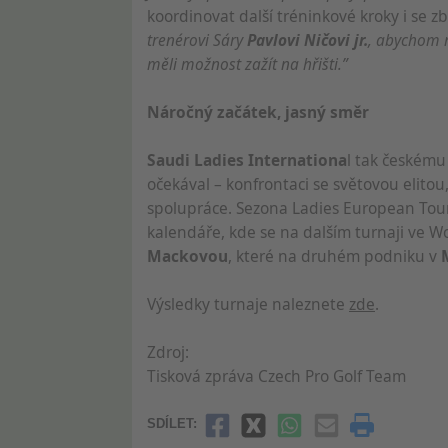
koordinovat další tréninkové kroky i se z
trenérovi Sáry
Pavlovi Ničovi jr.
, abychom m
měli možnost zažít na hřišti.”
Náročný začátek, jasný směr
Saudi Ladies Internationa
l tak českému
očekával – konfrontaci se světovou elitou,
spolupráce. Sezona Ladies European Tour
kalendáře, kde se na dalším turnaji ve 
Mackovou
, které na druhém podniku v
Výsledky turnaje naleznete
zde
.
Zdroj:
Tisková zpráva Czech Pro Golf Team
SDÍLET: