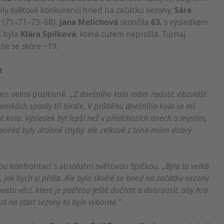
avily světové konkurenci hned na začátku sezony.
Sára
5 (71–71–73–68),
Jana Melichová
skončila
63.
s výsledkem
i byla
Klára Spilková
, která cutem neprošla. Turnaj
lie se skóre −19.
r
en velmi pozitivně.
„Z dnešního kola mám radost, obzvlášť
jamkách spadly tři birdie. V průběhu dnešního kola se mi
é kolo. Výsledek byl lepší než v předchozích dnech a myslím,
pořád byly drobné chyby, ale celkově z toho mám dobrý
ou konfrontaci s absolutní světovou špičkou.
„Byla tu velká
 jak bych si přála. Ale bylo skvělé se hned na začátku sezony
ustu věcí, které je potřeba ještě dočistit a dobrousit, aby hra
est na start sezony to bylo výborné.“