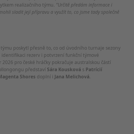
bytkem realizačního týmu.
“Určitě předám informace i
ohli sladit její přípravu a využít to, co jsme tady společně
 týmu poskytl přesně to, co od úvodního turnaje sezony
 identifikaci rezerv i potvrzení funkční týmové
 2026 pro české hráčky pokračuje australskou částí
Wollongongu představí
Sára Kousková
s
Patrícií
Magenta Shores
doplní i
Jana Melichová
.