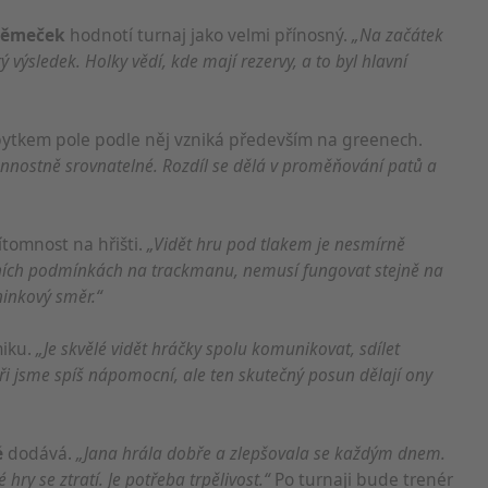
 Němeček
hodnotí turnaj jako velmi přínosný.
„Na začátek
́ výsledek. Holky vědí, kde mají rezervy, a to byl hlavní
cí údajů z různých zdrojů
zbytkem pole podle něj vzniká především na greenech.
onnostně srovnatelné. Rozdíl se dělá v proměňování patů a
tomnost na hřišti.
„Vidět hru pod tlakem je nesmírně
cí
rních podmínkách na trackmanu, nemusí fungovat stejně na
ninkový směr.“
miku.
„Je skvělé vidět hráčky spolu komunikovat, sdílet
i jsme spíš nápomocní, ale ten skutečný posun dělají ony
é
dodává.
„Jana hrála dobře a zlepšovala se každým dnem.
hry se ztratí. Je potřeba trpělivost.“
Po turnaji bude trenér