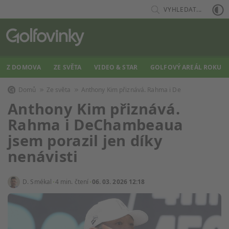
VYHLEDAT...
Z DOMOVA
ZE SVĚTA
VIDEO & STAR
GOLFOVÝ AREÁL ROKU
Domů
Ze světa
Anthony Kim přiznává. Rahma i De
Anthony Kim přiznává.
Rahma i DeChambeaua
jsem porazil jen díky
nenávisti
D. Smékal
4 min. čtení
06. 03. 2026 12:18