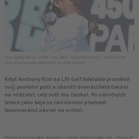
Foto: Debby Wong / ZUMA Press Wire / Shutterstock.com | Anthony Kim
ukončil své dvanáctileté čekání na další vítězství
Když Anthony Kim na LIV Golf Adelaide proměnil
svůj poslední putt a ukončil dvanáctileté čekání
na vítězství, celý svět mu tleskal. Po náročných
letech jeho boje se závislostmi předvedl
fenomenální návrat na vrchol.
Odezva fanoušků, kolegů i médií byla podle něj „úžasná“.