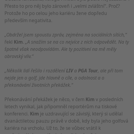
Přesto to pro něj bylo zároveň i „velmi zvláštní“. Proč?
Protože ho po celou jeho kariéru žene dopředu
především negativita.
„Obdržel jsem spoustu zpráv, zejména na sociálních sítích,“
řekl
Kim
.
„A snažím se na co nejvíce z nich odpovědět. Na ty
špatné však neodpovídám. Ale ty pozitivní na mě měly
obrovský vliv.“
„Několik lidí řešilo i rozdělení
LIV
a
PGA Tour
, ale při tom
nejde jen o golf, jde hlavně o cíle, o odolnost a o
překonávání životních překážek.“
Překonávání překážek je něco, v čem
Kim
v posledních
letech vynikal, jak připomněl reportérům na tiskové
konferenci.
Kim
je uzdravující se závislý, který si udělal
dvanáctiletou pauzu právě v době, kdy byla jeho golfová
kariéra na vrcholu. Už to, že se vůbec vrátil k