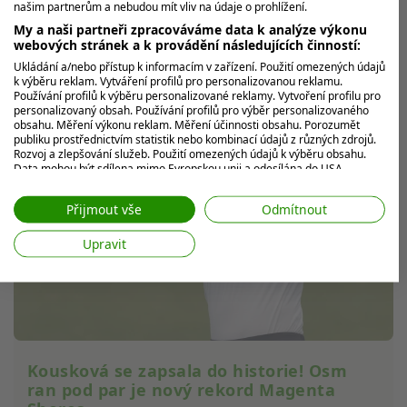
závislost a po 16 letech dokázal zázrak
našim partnerům a nebudou mít vliv na údaje o prohlížení.
My a naši partneři zpracováváme data k analýze výkonu
Anthony Kim ukončil téměř šestnáctileté čekání! V
webových stránek a k provádění následujících činností:
Adelaide na LIV Golf oslavil své první golfové vítězství
Ukládání a/nebo přístup k informacím v zařízení. Použití omezených údajů
od roku 2010.
k výběru reklam. Vytváření profilů pro personalizovanou reklamu.
Používání profilů k výběru personalizované reklamy. Vytvoření profilu pro
personalizovaný obsah. Používání profilů pro výběr personalizovaného
obsahu. Měření výkonu reklam. Měření účinnosti obsahu. Porozumět
publiku prostřednictvím statistik nebo kombinací údajů z různých zdrojů.
Rozvoj a zlepšování služeb. Použití omezených údajů k výběru obsahu.
Data mohou být sdílena mimo Evropskou unii a odesílána do USA.
Váš souhlas a zásady používání cookie se vztahují pouze na tento
web/aplikaci.
Přijmout vše
Odmítnout
Zobrazit seznam partnerů (7 Prodejci IAB)
Upravit
Vaše údaje používáme pro následující účely:
Účely zpracování IAB:
Ukládání a/nebo přístup k informacím v
zařízení
Použití omezených údajů k výběru reklam
Kousková se zapsala do historie! Osm
ran pod par je nový rekord Magenta
Vytváření profilů pro personalizovanou
reklamu