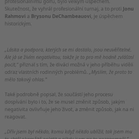
profesionálnímu golfu, bylo velkým úspěchem.
Skutečnost, že vyhrál profesionální turnaj, a to proti
Jonu
Rahmovi
a
Brysonu DeChambeauovi
, je úspěchem
historickým.
„Láska a podpora, kterých se mi dostalo, jsou neuvěřitelné.
Ale já se živím negativitou, takže je to pro mě hodně zvláštní
pocit,“
přiznal s tím, že diváci možná v jeho příběhu viděli
odraz vlastních rodinných problémů.
„Myslím, že proto to
mělo takový ohlas.“
Také podrobně popsal, že součástí jeho procesu
dospívání bylo i to, že se musel změnit způsob, jakým
negativita ovlivňuje jeho život, a změnit způsob, jak na ni
reagovat.
„Dřív jsem byl někdo, komu když někdo ublížil, tak jsem mu
to chtěl okamžitě oplatit a nikdy jsem na to nezapomněl,“