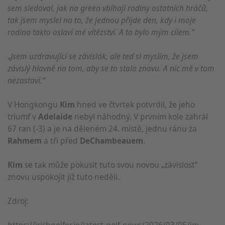
sem sledoval, jak na green vbíhají rodiny ostatních hráčů,
tak jsem myslel na to, že jednou přijde den, kdy i moje
rodina takto oslaví mé vítězství. A to bylo mým cílem.“
„
Jsem uzdravující se závislák, ale teď si myslím, že jsem
závislý hlavně na tom, aby se to stalo znovu. A nic mě v tom
nezastaví.“
V Hongkongu
Kim
hned ve čtvrtek potvrdil, že jeho
triumf v
Adelaide
nebyl náhodný. V prvním kole zahrál
67 ran (-3) a je na děleném 24. místě, jednu ránu za
Rahmem
a tři před
DeChambeauem
.
Kim
se tak může pokusit tuto svou novou „závislost“
znovu uspokojit již tuto neděli.
Zdroj:
https://irishgolfer.ie/latest-golf-news/2026/03/05/im-