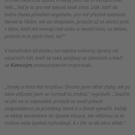
řekl.
„Teď je to pro mě taková šedá zóna. Lidé, kteří do
mého života přinášeli negativitu, pro mě přestali existovat.
Nerad to říkám, ale asi dospívám, protože už se nechci prát
s lidmi, kteří mě nemají rádi nebo si neváží toho, co dělám,
protože to je jejich život, ne?“
V konečném důsledku ho nejvíce ovlivnily zprávy od
ostatních lidí, kteří se také potýkají se závislostí a kteří
se
Kimovým
znovuzrozením inspirovali.
„Stovky a tisíce lidí mi píšou: Dlouho jsem dělal chyby, ale po
tvém vítězství jsem se rozhodl to změnit,“
vyprávěl.
„Snažím
se jim na to odpovídat, protože se snaží převzít
zodpovědnost za problémy, které si v životě vytvořili. Každý
se někdy dostaneme do špatné situace, ale většinou za to
mohou naše špatná rozhodnutí. A s tím se dá něco dělat.“