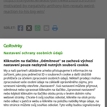
motivated-by-negativity-anthony-kim-reveals-weird-
reaction-to-his-big-win/
SDÍLET:
Nastavení ochrany osobních údajů
Kliknutím na tlačítko „Odmítnout“ se zachová výchozí
nastavení pouze nezbytně nutných souborů cookie.
My a naši partneři ukládáme a/nebo přistupujeme k informacím na
zařízení, jako jsou jedinečná ID v souborech cookie a další úložiště
prohlížeče za účelem zpracování osobních údajů. Někteří prodejci mohou
zpracovávat vaše osobní údaje na základě oprávněného zájmu, pro
vznesení námitky otevřete „Nastavení“. Svá nastavení můžete přijmout,
odmítnout nebo spravovat kliknutím na tlačítko „Spravovat nastavení“
nebo kdykoli kliknutím na tlačítko otisku prstu v levém dolním rohu
webové stránky. Chcete-li svůj souhlas odvolat, klikněte na otisk prstu
nebo odkaz v patičce webu a klikněte na položku nabídky Moje údaje, na
Video: Anthony Kim překonal drogovou
této stránce můžete svůj souhlas odvolat. Tyto volby budou signalizovány