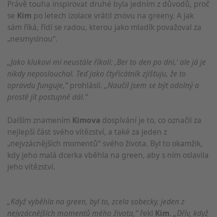
Právě touha inspirovat druhé byla jedním z důvodů, proč
se
Kim
po letech izolace vrátil znovu na greeny. A jak
sám říká, řídí se radou, kterou jako mladík považoval za
„nesmyslnou“.
„Jako klukovi mi neustále říkali: ‚Ber to den po dni,‘ ale já je
nikdy neposlouchal. Teď jako čtyřicátník zjišťuju, že to
opravdu funguje,“
prohlásil.
„Naučil jsem se být odolný a
prostě jít postupně dál.“
Dalším znamením
Kimova
dospívání je to, co označil za
nejlepší část svého vítězství, a také za jeden z
„nejvzácnějších momentů“ svého života. Byl to okamžik,
kdy jeho malá dcerka vběhla na green, aby s ním oslavila
jeho vítězství.
„Když vyběhla na green, byl to, zcela sobecky, jeden z
nejvzácnějších
momentů mého života,“
řekl
Kim
.
„Dřív, když